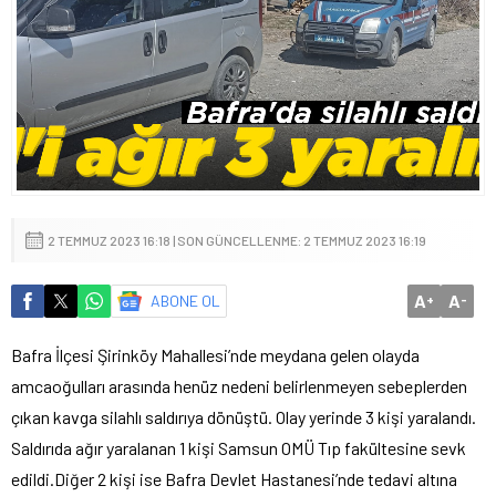
2 TEMMUZ 2023 16:18 | SON GÜNCELLENME: 2 TEMMUZ 2023 16:19
A
A
ABONE OL
+
-
Bafra İlçesi Şirinköy Mahallesi’nde meydana gelen olayda
amcaoğulları arasında henüz nedeni belirlenmeyen sebeplerden
çıkan kavga silahlı saldırıya dönüştü. Olay yerinde 3 kişi yaralandı.
Saldırıda ağır yaralanan 1 kişi Samsun OMÜ Tıp fakültesine sevk
edildi.Diğer 2 kişi ise Bafra Devlet Hastanesi’nde tedavi altına