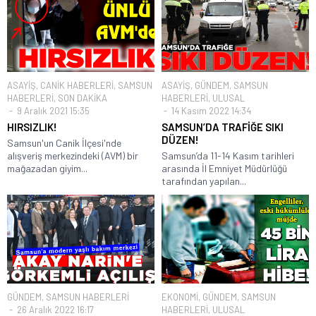
ASAYİŞ
,
CANİK HABERLERİ
,
SAMSUN
ASAYİŞ
,
GÜNDEM
,
SAMSUN
HABERLERİ
,
SON DAKİKA
HABERLERİ
,
ULUSAL
9 Aralık 2021 15:35
14 Kasım 2022 14:34
HIRSIZLIK!
SAMSUN’DA TRAFİĞE SIKI
DÜZEN!
Samsun'un Canik İlçesi'nde
alışveriş merkezindeki (AVM) bir
Samsun’da 11-14 Kasım tarihleri
mağazadan giyim...
arasında İl Emniyet Müdürlüğü
tarafından yapılan...
GÜNDEM
,
SAMSUN HABERLERİ
EKONOMİ
,
GÜNDEM
,
SAMSUN
26 Aralık 2022 16:17
HABERLERİ
,
ULUSAL