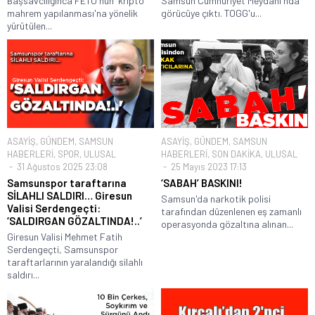
Başsavcılığınca FETÖ'nün 'kripto
Samsun Cumhuriyet Meydanı'nda
mahrem yapılanması'na yönelik
görücüye çıktı. TOGG'u...
yürütülen...
ASAYİŞ
,
GÜNDEM
,
SAMSUN
ASAYİŞ
,
GÜNDEM
,
SAMSUN
HABERLERİ
,
SPOR
,
ULUSAL
HABERLERİ
,
SON DAKİKA
,
ULUSAL
31 Ağustos 2025 23:08
25 Mayıs 2023 17:13
Samsunspor taraftarına
‘SABAH’ BASKINI!
SİLAHLI SALDIRI… Giresun
Samsun'da narkotik polisi
Valisi Serdengeçti:
tarafından düzenlenen eş zamanlı
‘SALDIRGAN GÖZALTINDA!..’
operasyonda gözaltına alınan...
Giresun Valisi Mehmet Fatih
Serdengeçti, Samsunspor
taraftarlarının yaralandığı silahlı
saldırı...