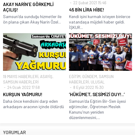
22 Şubat 2021 15:46
AKAY NARİN’E GÖRKEMLİ
AÇILIŞ!
45 BİN LİRA HİBE!
Samsun'da sunduğu hizmetler ile
Kendi işini kurmak isteyen binlerce
ön plana çıkan Akay Narin Özel...
vatandaşa müjdeli haber geldi.
İŞKUR...
19 MAYIS HABERLERİ
,
ASAYİŞ
,
EĞİTİM
,
GÜNDEM
,
SAMSUN
SAMSUN HABERLERİ
HABERLERİ
,
ULUSAL
24 Ocak 2022 17:58
8 Eylül 2022 15:30
KURŞUN YAĞMURU!
‘HÜKÜMET, SESİMİZİ DUY!..’
Daha önce kendisini darp eden
Samsun'da Eğitim Bir-Sen üyesi
arkadaşını aracının içinde öldürdü
eğitimciler, Öğretmen Meslek
Kanunu'nun yeniden
düzenlenmesini,...
YORUMLAR