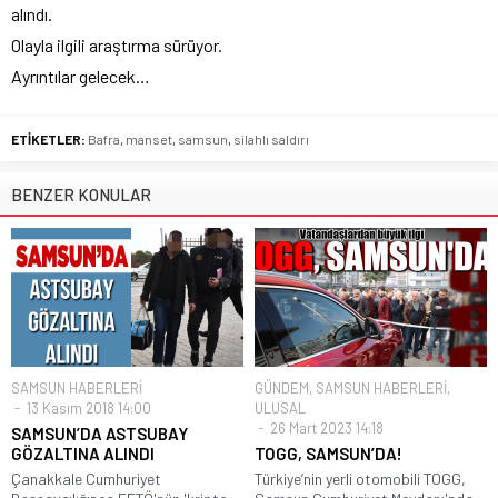
alındı.
Olayla ilgili araştırma sürüyor.
Ayrıntılar gelecek…
ETİKETLER:
Bafra
,
manset
,
samsun
,
silahlı saldırı
BENZER KONULAR
SAMSUN HABERLERİ
GÜNDEM
,
SAMSUN HABERLERİ
,
13 Kasım 2018 14:00
ULUSAL
26 Mart 2023 14:18
SAMSUN’DA ASTSUBAY
GÖZALTINA ALINDI
TOGG, SAMSUN’DA!
Çanakkale Cumhuriyet
Türkiye’nin yerli otomobili TOGG,