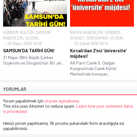
GÜNDEM
,
KÜLTÜR
,
SAMSUN
BAFRA HABERLERİ
,
GÜNDEM
,
HABERLERİ
,
ULUSAL
SİYASET
,
SON DAKİKA
,
ULUSAL
25 Mayıs 2025 14:06
25 Şubat 2018 22:14
SAMSUN’DA TARİHİ GÜN!
Kırcalı’dan 2’nci ‘üniversite’
müjdesi!
21 Mayıs 1864 Büyük Çerkes
Soykırımı ve Sürgünü’nün 161. yılı...
AK Parti Canik 6. Olağan
Kongresi’nde Canik Kültür
Merkezi’nde konuşan...
YORUMLAR
Yorum yapabilmek için
oturum açmalısınız
.
This site uses Akismet to reduce spam.
Learn how your comment data
is processed.
Henüz yorum yapılmamış. İlk yorumu yukarıdaki form aracılığıyla siz
yapabilirsiniz.