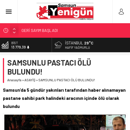
GERİ SAYIM BAŞLADI
SAMSUNSPOR’DA HEDEF 5’İNCİLİK!
İSTANBUL
29°C
BİST
‘BAFRA’YA YATIRIM YAPIN!’
13.779,39
HAFIF YAĞMURLU
İŞTE FINDIK FİYATI!
DOLAR
SAMSUNLU PASTACI ÖLÜ
YÖNETİCİ SEÇERKEN YAPILAN EN BÜYÜK HATALAR
47,7111
BULUNDU!
EURO
55,1881
Anasayfa
»
ASAYİŞ
»
SAMSUNLU PASTACI ÖLÜ BULUNDU!
ALTIN
Samsun’da 5 gündür yakınları tarafından haber alınamayan
6.660,55
pastane sahibi park halindeki aracının içinde ölü olarak
bulundu