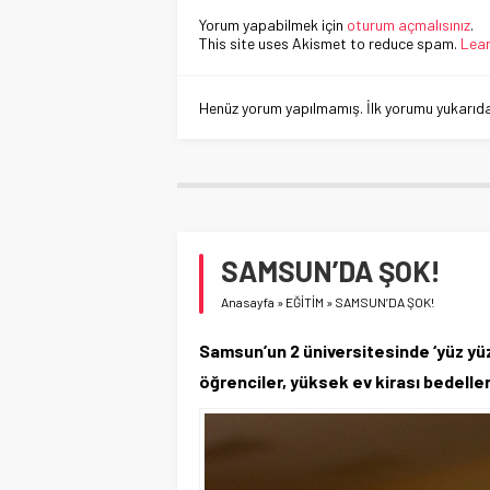
Yorum yapabilmek için
oturum açmalısınız
.
This site uses Akismet to reduce spam.
Lear
Henüz yorum yapılmamış. İlk yorumu yukarıdaki
SAMSUN’DA ŞOK!
Anasayfa
»
EĞİTİM
»
SAMSUN’DA ŞOK!
Samsun’un 2 üniversitesinde ‘yüz yüze
öğrenciler, yüksek ev kirası bedelle