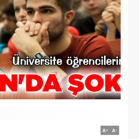
A
A
+
-