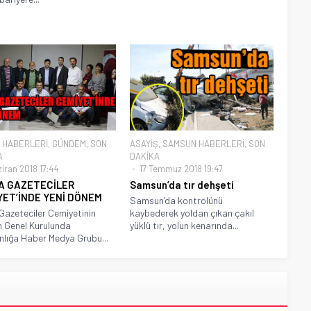
 HABERLERİ
,
GÜNDEM
,
SON
ASAYİŞ
,
SAMSUN HABERLERİ
,
SON
A
DAKİKA
iran 2018 17:44
17 Temmuz 2018 19:47
A GAZETECİLER
Samsun’da tır dehşeti
YET’İNDE YENİ DÖNEM
Samsun’da kontrolünü
Gazeteciler Cemiyetinin
kaybederek yoldan çıkan çakıl
 Genel Kurulunda
yüklü tır, yolun kenarında...
lığa Haber Medya Grubu...