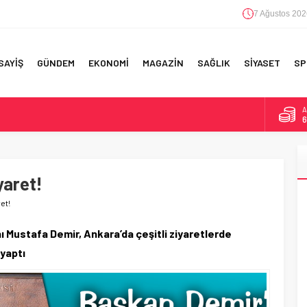
7 Ağustos 202
SAYİŞ
GÜNDEM
EKONOMİ
MAGAZİN
SAĞLIK
SİYASET
SP
A
6
F 5’İNCİLİK!
B
1
IN!’
yaret!
D
4
 YAPILAN EN BÜYÜK HATALAR
et!
E
5
Mustafa Demir, Ankara’da çeşitli ziyaretlerde
yaptı