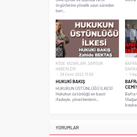
örgütlerine yönelik uzun süreden
beri...
KÖŞE YAZARLARI
,
SAMSUN
BAFRA
HABERLERİ
DAKİK
28 Ekim 2022 13:59
1 Haz
HUKUKİ BAKIŞ
BAFR
CEMİ
HUKUKUN ÜSTÜNLÜĞÜ İLKESİ
Hukukun üstünlüğü en basit
Bafra 
ifadeyle, yönetilenlerin...
Olağan
başkan
YORUMLAR