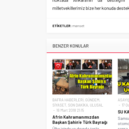
milletvekillerimiz bize her konuda destek 
ETİKETLER:
manset
BENZER KONULAR
BAFRA HABERLERİ
,
GÜNDEM
,
ASAYİ
SİYASET
,
SON DAKİKA
,
ULUSAL
17 O
16 Mart 2018 21:15
SU K
Afrin Kahramanımızdan
Samsu
Başkan Şahin’e Türk Bayrağı
otomob
Ülke içinde ve dışında terör
sonra 