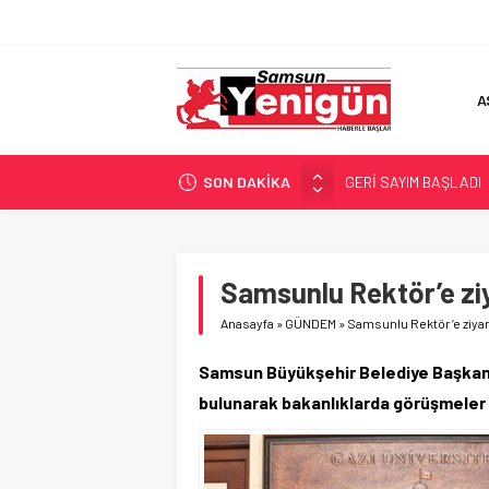
A
SON DAKİKA
GERİ SAYIM BAŞLADI
SAMSUNSPOR’DA HEDE
‘BAFRA’YA YATIRIM YAP
İŞTE FINDIK FİYATI!
Samsunlu Rektör’e zi
YÖNETİCİ SEÇERKEN
Anasayfa
»
GÜNDEM
»
Samsunlu Rektör’e ziyar
Samsun Büyükşehir Belediye Başkanı 
bulunarak bakanlıklarda görüşmeler 