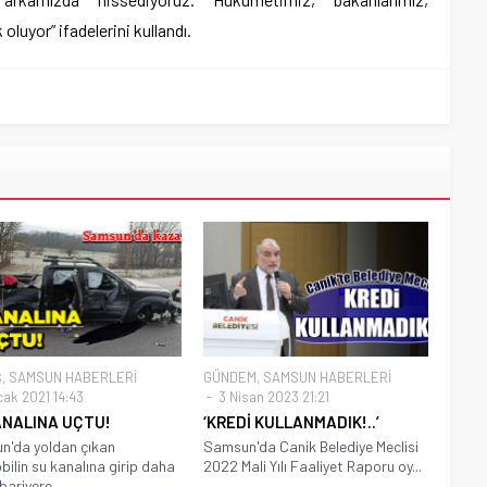
oluyor” ifadelerini kullandı.
Ş
,
SAMSUN HABERLERİ
GÜNDEM
,
SAMSUN HABERLERİ
cak 2021 14:43
3 Nisan 2023 21:21
ANALINA UÇTU!
‘KREDİ KULLANMADIK!..’
n'da yoldan çıkan
Samsun'da Canik Belediye Meclisi
ilin su kanalına girip daha
2022 Mali Yılı Faaliyet Raporu oy...
bariyere...