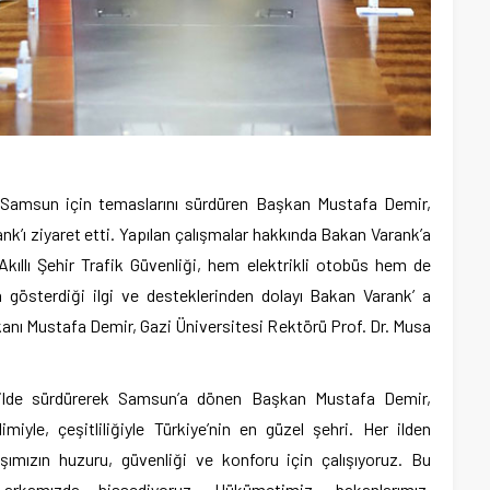
k Samsun için temaslarını sürdüren Başkan Mustafa Demir,
k’ı ziyaret etti. Yapılan çalışmalar hakkında Bakan Varank’a
 Akıllı Şehir Trafik Güvenliği, hem elektrikli otobüs hem de
 gösterdiği ilgi ve desteklerinden dolayı Bakan Varank’ a
nı Mustafa Demir, Gazi Üniversitesi Rektörü Prof. Dr. Musa
ekilde sürdürerek Samsun’a dönen Başkan Mustafa Demir,
imiyle, çeşitliliğiyle Türkiye’nin en güzel şehri. Her ilden
şımızın huzuru, güvenliği ve konforu için çalışıyoruz. Bu
rkamızda hissediyoruz. Hükümetimiz, bakanlarımız,