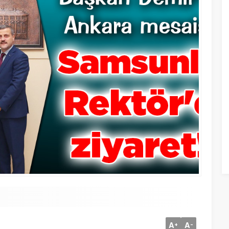
A
A
+
-