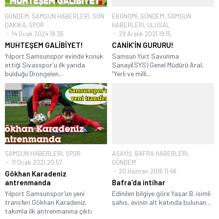
GÜNDEM
,
SAMSUN HABERLERİ
,
SON
EKONOMİ
,
GÜNDEM
,
SAMSUN
DAKİKA
,
SPOR
HABERLERİ
,
ULUSAL
14 Ocak 2024 18:36
29 Aralık 2021 19:15
MUHTEŞEM GALİBİYET!
CANİK’İN GURURU!
Yılport Samsunspor evinde konuk
Samsun Yurt Savunma
ettiği Sivasspor'u ilk yarıda
Sanayi(SYS) Genel Müdürü Aral,
bulduğu Drongelen...
“Yerli ve milli...
SAMSUN HABERLERİ
,
SPOR
ASAYİŞ
,
BAFRA HABERLERİ
,
11 Ocak 2021 20:57
GÜNDEM
20 Haziran 2016 11:46
Gökhan Karadeniz
antrenmanda
Bafra’da intihar
Yılport Samsunspor’un yeni
Edinilen bilgiye göre Yaşar.B. isimli
transferi Gökhan Karadeniz,
şahıs, evinin alt katında bulunan...
takımla ilk antrenmanına çıktı