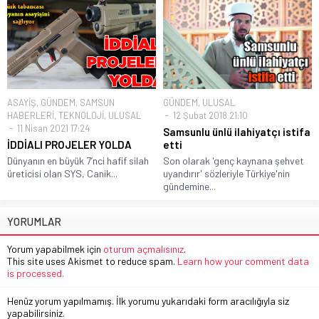
ASAYİŞ
,
GÜNDEM
,
SAMSUN
GÜNDEM
,
ULUSAL
HABERLERİ
,
TEKNOLOJİ
,
ULUSAL
12 Şubat 2018 21:10
11 Nisan 2021 17:24
Samsunlu ünlü ilahiyatçı istifa
İDDİALI PROJELER YOLDA
etti
Dünyanın en büyük 7’nci hafif silah
Son olarak 'genç kaynana şehvet
üreticisi olan SYS, Canik...
uyandırır' sözleriyle Türkiye'nin
gündemine...
YORUMLAR
Yorum yapabilmek için
oturum açmalısınız
.
This site uses Akismet to reduce spam.
Learn how your comment data
is processed.
Henüz yorum yapılmamış. İlk yorumu yukarıdaki form aracılığıyla siz
yapabilirsiniz.