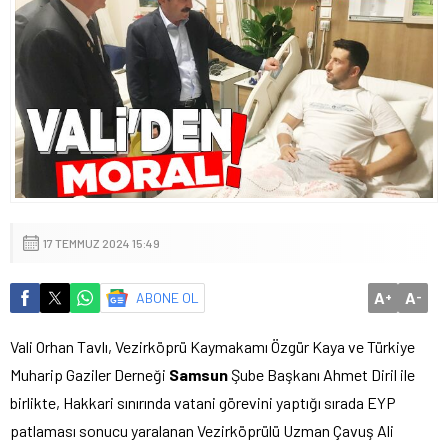
17 TEMMUZ 2024 15:49
A
A
ABONE OL
+
-
Vali Orhan Tavlı, Vezirköprü Kaymakamı Özgür Kaya ve Türkiye
Muharip Gaziler Derneği
Samsun
Şube Başkanı Ahmet Diril ile
birlikte, Hakkari sınırında vatani görevini yaptığı sırada EYP
patlaması sonucu yaralanan Vezirköprülü Uzman Çavuş Ali