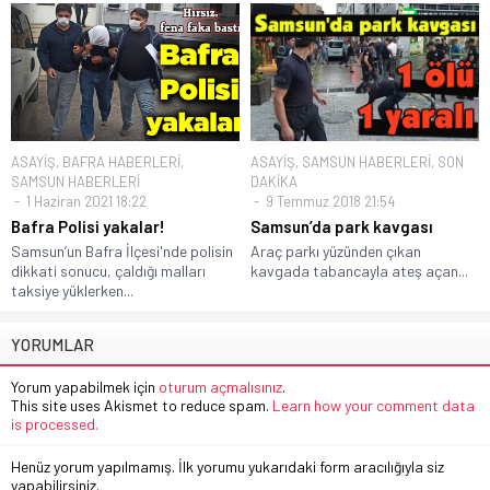
ASAYİŞ
,
BAFRA HABERLERİ
,
ASAYİŞ
,
SAMSUN HABERLERİ
,
SON
SAMSUN HABERLERİ
DAKİKA
1 Haziran 2021 18:22
9 Temmuz 2018 21:54
Bafra Polisi yakalar!
Samsun’da park kavgası
Samsun’un Bafra İlçesi'nde polisin
Araç parkı yüzünden çıkan
dikkati sonucu, çaldığı malları
kavgada tabancayla ateş açan...
taksiye yüklerken...
YORUMLAR
Yorum yapabilmek için
oturum açmalısınız
.
This site uses Akismet to reduce spam.
Learn how your comment data
is processed.
Henüz yorum yapılmamış. İlk yorumu yukarıdaki form aracılığıyla siz
yapabilirsiniz.