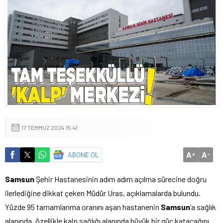
17 TEMMUZ 2024 15:41
A
A
ABONE OL
+
-
Samsun
Şehir Hastanesinin adım adım açılma sürecine doğru
ilerlediğine dikkat çeken Müdür Uras, açıklamalarda bulundu.
Yüzde 95 tamamlanma oranını aşan hastanenin
Samsun
’a sağlık
alanında, özellikle kalp sağlığı alanında büyük bir güç katacağını