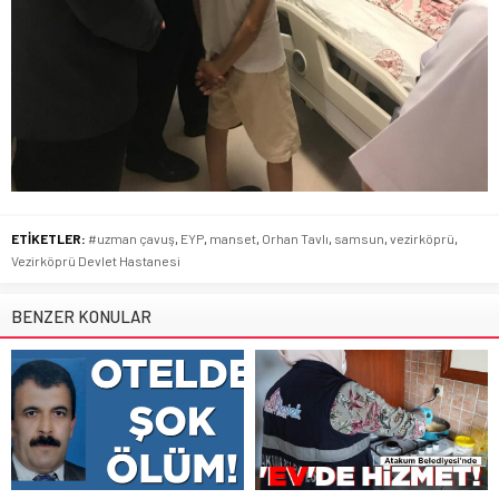
ETİKETLER:
#uzman çavuş
,
EYP
,
manset
,
Orhan Tavlı
,
samsun
,
vezirköprü
,
Vezirköprü Devlet Hastanesi
BENZER KONULAR