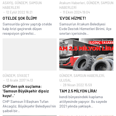
ASAYİŞ
,
GÜNDEM
,
SAMSUN
Atakum Haberleri
,
GÜNDEM
,
SAMSUN
HABERLERİ
HABERLERİ
12 Eylül 2022 16:21
11 Ekim 2024 19:04
OTELDE ŞOK ÖLÜM!
‘EV’DE HİZMET!
Samsun’da görev yaptığı otelde
Samsun’un Atakum Belediyesi
kalp krizi geçirerek düşen
Evde Destek Hizmetleri Birimi, ilçe
resepsiyon görevlisi...
sınırları içerisinde...
GÜNDEM
,
SİYASET
GÜNDEM
,
SAMSUN HABERLERİ
,
13 Aralık 2017 14:13
ULUSAL
28 Nisan 2022 15:59
CHP’den şok suçlama:
‘Samsun Büyükşehir dipsiz
TAM 2.5 MİLYON LİRA!
kuyu!..’
kendi bünyesindeki kaplama
CHP Samsun İl Başkanı Tufan
atölyesinde yapıyor. Bu sayede
Akcagöz, Büyükşehir Belediyesi'nin
2021 yılında yaklaşık...
şaibeli bir...