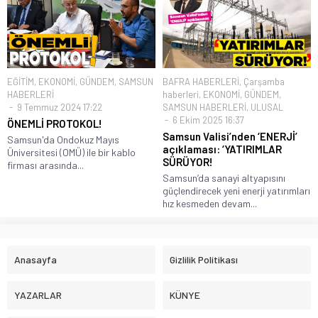
EĞİTİM
,
EKONOMİ
,
GÜNDEM
,
SAMSUN
BAFRA HABERLERİ
,
Çarşamba
HABERLERİ
haberleri
,
EKONOMİ
,
GÜNDEM
,
9 Temmuz 2024 17:22
SAMSUN HABERLERİ
,
ULUSAL
6 Ekim 2025 16:37
ÖNEMLİ PROTOKOL!
Samsun Valisi’nden ‘ENERJİ’
Samsun'da Ondokuz Mayıs
açıklaması: ‘YATIRIMLAR
Üniversitesi (OMÜ) ile bir kablo
SÜRÜYOR!
firması arasında...
Samsun’da sanayi altyapısını
güçlendirecek yeni enerji yatırımları
hız kesmeden devam...
Anasayfa
Gizlilik Politikası
YAZARLAR
KÜNYE