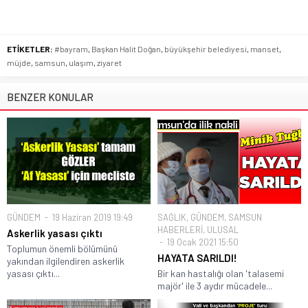
ETİKETLER:
#bayram
,
Başkan Halit Doğan
,
büyükşehir belediyesi
,
manset
,
müjde
,
samsun
,
ulaşım
,
ziyaret
BENZER KONULAR
GÜNDEM
19 Haziran 2019 19:49
SAĞLIK
,
GÜNDEM
,
SAMSUN
HABERLERİ
,
ULUSAL
Askerlik yasası çıktı
19 Ocak 2021 15:50
Toplumun önemli bölümünü
HAYATA SARILDI!
yakından ilgilendiren askerlik
yasası çıktı...
Bir kan hastalığı olan 'talasemi
majör' ile 3 aydır mücadele...