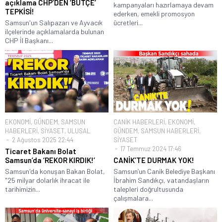
açıklama CHP’DEN ‘BÜTÇE’
kampanyaları hazırlamaya devam
TEPKİSİ!
ederken, emekli promosyon
Samsun'un Salıpazarı ve Ayvacık
ücretleri...
ilçelerinde açıklamalarda bulunan
CHP İl Başkanı...
EKONOMİ
,
GÜNDEM
,
SAMSUN
CANİK HABERLERİ
,
EKONOMİ
,
HABERLERİ
,
SİYASET
,
ULUSAL
GÜNDEM
,
SAMSUN HABERLERİ
,
2 Ağustos 2025 22:44
SİYASET
17 Temmuz 2024 17:46
Ticaret Bakanı Bolat
Samsun’da ‘REKOR KIRDIK!’
CANİK’TE DURMAK YOK!
Samsun'da konuşan Bakan Bolat,
Samsun’un Canik Belediye Başkanı
"25 milyar dolarlık ihracat ile
İbrahim Sandıkçı, vatandaşların
tarihimizin...
talepleri doğrultusunda
çalışmalara...