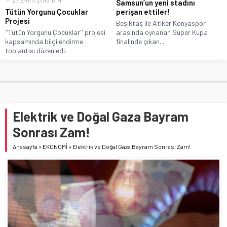
27 Ekim 2016 17:41
Samsun’un yeni stadını
Tütün Yorgunu Çocuklar
perişan ettiler!
Projesi
Beşiktaş ile Atiker Konyaspor
''Tütün Yorgunu Çocuklar'' projesi
arasında oynanan Süper Kupa
kapsamında bilgilendirme
finalinde çıkan...
toplantısı düzenledi.
Elektrik ve Doğal Gaza Bayram
Sonrası Zam!
Anasayfa
»
EKONOMİ
»
Elektrik ve Doğal Gaza Bayram Sonrası Zam!