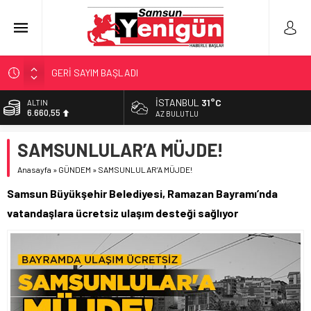
GERİ SAYIM BAŞLADI
SAMSUNSPOR’DA HEDEF 5’İNCİLİK!
İSTANBUL
31°C
ALTIN
6.660,55
‘BAFRA’YA YATIRIM YAPIN!’
AZ BULUTLU
İŞTE FINDIK FİYATI!
BİST
SAMSUNLULAR’A MÜJDE!
13.779,39
YÖNETİCİ SEÇERKEN YAPILAN EN BÜYÜK HATALAR
Anasayfa
»
GÜNDEM
»
SAMSUNLULAR’A MÜJDE!
DOLAR
47,7111
Samsun Büyükşehir Belediyesi, Ramazan Bayramı’nda
EURO
vatandaşlara ücretsiz ulaşım desteği sağlıyor
55,1881