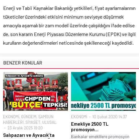
Enerji ve Tabii Kaynaklar Bakanlığı yetkilileri, fiyat ayarlamalarının
tüketiciler üzerindeki etkisini minimum seviyeye düşürmek
amacıyla aşamalı bir zam modeli üzerinde çalışıldığını ifade edilse
de, son kararın Enerji Piyasası Düzenleme Kurumu (EPDK) ve ilgili
kurulların değerlendirmeleri neticesinde şekilleneceği kaydedildi.
BENZER KONULAR
EKONOMİ
,
GÜNDEM
,
SAMSUN
EKONOMİ
10 Şubat 2020 14:37
HABERLERİ
,
SİYASET
,
ULUSAL
Emekliye 2500 TL
23 Aralık 2025 19:20
promosyon…
Salıpazarı ve Ayvacık’ta
Bankalar emeklilere promosyon