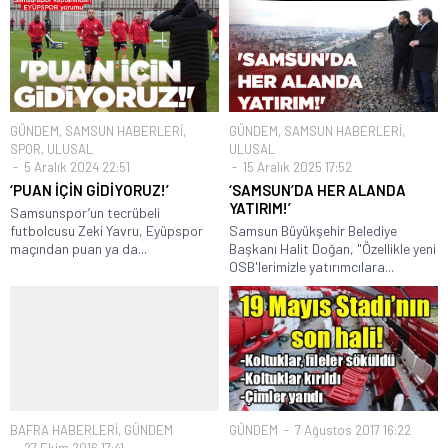
GÜNDEM
,
SAMSUN HABERLERİ
,
GÜNDEM
,
SAMSUN HABERLERİ
,
SPOR
,
ULUSAL
ULUSAL
5 Aralık 2024 22:51
15 Aralık 2025 17:52
‘PUAN İÇİN GİDİYORUZ!’
‘SAMSUN’DA HER ALANDA
YATIRIM!’
Samsunspor’un tecrübeli
futbolcusu Zeki Yavru, Eyüpspor
Samsun Büyükşehir Belediye
maçından puan ya da...
Başkanı Halit Doğan, "Özellikle yeni
OSB'lerimizle yatırımcılara...
BAFRA HABERLERİ
,
GÜNDEM
GÜNDEM
7 Ağustos 2017 16:22