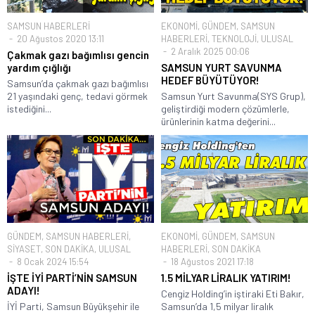
SAMSUN HABERLERİ
EKONOMİ
,
GÜNDEM
,
SAMSUN
20 Ağustos 2020 13:11
HABERLERİ
,
TEKNOLOJİ
,
ULUSAL
2 Aralık 2025 00:06
Çakmak gazı bağımlısı gencin
yardım çığlığı
SAMSUN YURT SAVUNMA
HEDEF BÜYÜTÜYOR!
Samsun’da çakmak gazı bağımlısı
21 yaşındaki genç, tedavi görmek
Samsun Yurt Savunma(SYS Grup),
istediğini...
geliştirdiği modern çözümlerle,
ürünlerinin katma değerini...
GÜNDEM
,
SAMSUN HABERLERİ
,
EKONOMİ
,
GÜNDEM
,
SAMSUN
SİYASET
,
SON DAKİKA
,
ULUSAL
HABERLERİ
,
SON DAKİKA
8 Ocak 2024 15:54
18 Ağustos 2021 17:18
İŞTE İYİ PARTİ’NİN SAMSUN
1.5 MİLYAR LİRALIK YATIRIM!
ADAYI!
Cengiz Holding’in iştiraki Eti Bakır,
İYİ Parti, Samsun Büyükşehir ile
Samsun’da 1,5 milyar liralık