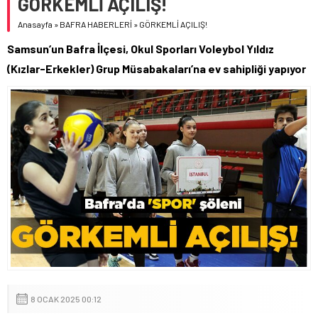
GÖRKEMLİ AÇILIŞ!
Anasayfa
»
BAFRA HABERLERİ
»
GÖRKEMLİ AÇILIŞ!
Samsun’un Bafra İlçesi, Okul Sporları Voleybol Yıldız
(Kızlar-Erkekler) Grup Müsabakaları’na ev sahipliği yapıyor
8 OCAK 2025 00:12