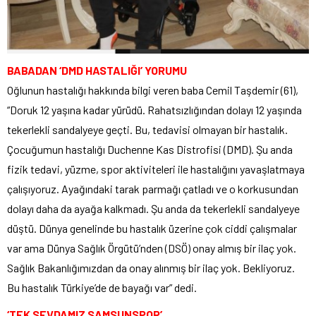
BABADAN ‘DMD HASTALIĞI’ YORUMU
Oğlunun hastalığı hakkında bilgi veren baba Cemil Taşdemir (61),
“Doruk 12 yaşına kadar yürüdü. Rahatsızlığından dolayı 12 yaşında
tekerlekli sandalyeye geçti. Bu, tedavisi olmayan bir hastalık.
Çocuğumun hastalığı Duchenne Kas Distrofisi (DMD). Şu anda
fizik tedavi, yüzme, spor aktiviteleri ile hastalığını yavaşlatmaya
çalışıyoruz. Ayağındaki tarak parmağı çatladı ve o korkusundan
dolayı daha da ayağa kalkmadı. Şu anda da tekerlekli sandalyeye
düştü. Dünya genelinde bu hastalık üzerine çok ciddi çalışmalar
var ama Dünya Sağlık Örgütü’nden (DSÖ) onay almış bir ilaç yok.
Sağlık Bakanlığımızdan da onay alınmış bir ilaç yok. Bekliyoruz.
Bu hastalık Türkiye’de de bayağı var” dedi.
‘TEK SEVDAMIZ SAMSUNSPOR’