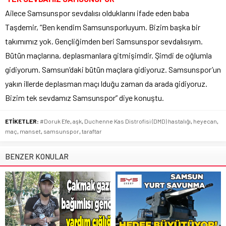
Ailece Samsunspor sevdalısı olduklarını ifade eden baba
Taşdemir, “Ben kendim Samsunsporluyum. Bizim başka bir
takımımız yok. Gençliğimden beri Samsunspor sevdalısıyım.
Bütün maçlarına, deplasmanlara gitmişimdir. Şimdi de oğlumla
gidiyorum. Samsun’daki bütün maçlara gidiyoruz. Samsunspor’un
yakın illerde deplasman maçı lduğu zaman da arada gidiyoruz.
Bizim tek sevdamız Samsunspor” diye konuştu.
ETİKETLER:
#Doruk Efe
,
aşk
,
Duchenne Kas Distrofisi (DMD) hastalığı
,
heyecan
,
maç
,
manset
,
samsunspor
,
taraftar
BENZER KONULAR