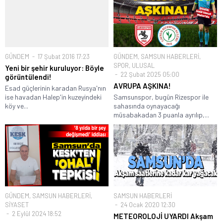
GÜNDEM
17 Şubat 2016 17:23
GÜNDEM
,
SAMSUN HABERLERİ
,
SPOR
,
ULUSAL
Yeni bir şehir kuruluyor: Böyle
22 Şubat 2025 05:00
görüntülendi!
AVRUPA AŞKINA!
Esad güçlerinin karadan Rusya'nın
ise havadan Halep'in kuzeyindeki
Samsunspor, bugün Rizespor ile
köy ve...
sahasında oynayacağı
müsabakadan 3 puanla ayrılıp,...
GÜNDEM
,
SAMSUN HABERLERİ
,
SAMSUN HABERLERİ
SİYASET
24 Ocak 2020 12:30
2 Eylül 2024 18:52
METEOROLOJİ UYARDI Akşam