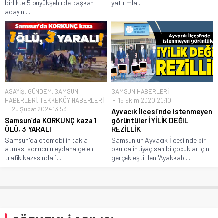
birlikte 5 büyükşehirde başkan
yatırımla...
adayını...
ASAYİŞ
,
GÜNDEM
,
SAMSUN
SAMSUN HABERLERİ
HABERLERİ
,
TEKKEKÖY HABERLERİ
15 Ekim 2020 20:10
25 Şubat 2024 13:53
Ayvacık İlçesi’nde istenmeyen
Samsun’da KORKUNÇ kaza 1
görüntüler İYİLİK DEĞiL
ÖLÜ, 3 YARALI
REZİLLİK
Samsun'da otomobilin takla
Samsun'un Ayvacık İlçesi'nde bir
atması sonucu meydana gelen
okulda ihtiyaç sahibi çocuklar için
trafik kazasında 1...
gerçekleştirilen 'Ayakkabı...