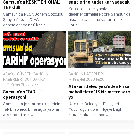
Samsun’da KESK’TEN ‘OHAL’
saatlerine kadar kar yağacak
TEPKİSİ!
Meteoroloji'den yapılan
Samsun'da KESK Dönem Sözcüsü
değerlendirmelere göre Samsun'da
Şuayip Zobalı, "OHAL
akşam saatlerine kadar aralıklı
dönemlerinde ne ülkenin...
karla...
ASAYİŞ
,
GÜNDEM
,
SAMSUN
SAMSUN HABERLERİ
HABERLERİ
,
SON DAKİKA
14 Eylül 2020 14:20
11 Mayıs 2022 17:55
Atakum Belediyesi’nden kırsal
Samsun’da ‘TARİHİ’
mahallelere 113 bin metrekare
operasyon!
yol
Samsun'da jandarma ekiplerinin
Atakum Belediyesi Fen İşleri
takibi sonucu bir araçta yapılan
Müdürlüğü ekipleri, ilçeye bağlı
aramada tarihi...
kırsal mahallelerinde...