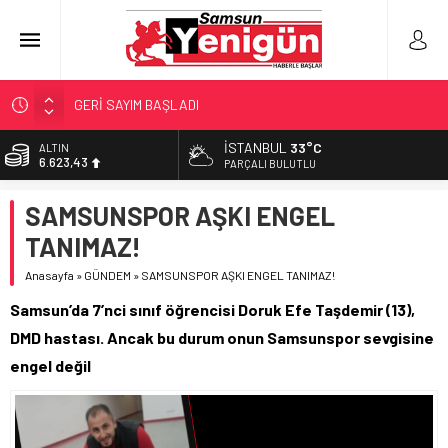
GERİ SAYIM BAŞLADI
SAMSUNSPOR’DA HEDEF 5’İNCİLİK!
İSTANBUL
33°C
BİST
13.785,25
‘BAFRA’YA YATIRIM YAPIN!’
PARÇALI BULUTLU
İŞTE FINDIK FİYATI!
DOLAR
SAMSUNSPOR AŞKI ENGEL
47,7048
YÖNETİCİ SEÇERKEN YAPILAN EN BÜYÜK HATALAR
TANIMAZ!
EURO
55,0748
Anasayfa
»
GÜNDEM
»
SAMSUNSPOR AŞKI ENGEL TANIMAZ!
ALTIN
Samsun’da 7’nci sınıf öğrencisi Doruk Efe Taşdemir (13),
6.623,43
DMD hastası. Ancak bu durum onun Samsunspor sevgisine
engel değil