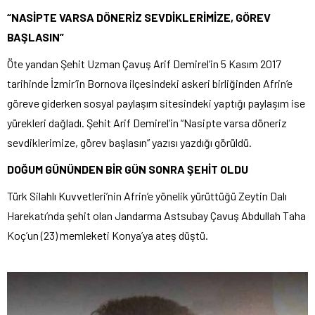
“NASİPTE VARSA DÖNERİZ SEVDİKLERİMİZE, GÖREV
BAŞLASIN”
Öte yandan Şehit Uzman Çavuş Arif Demirel’in 5 Kasım 2017
tarihinde İzmir’in Bornova ilçesindeki askeri birliğinden Afrin’e
göreve giderken sosyal paylaşım sitesindeki yaptığı paylaşım ise
yürekleri dağladı. Şehit Arif Demirel’in “Nasipte varsa döneriz
sevdiklerimize, görev başlasın” yazısı yazdığı görüldü.
DOĞUM GÜNÜNDEN BİR GÜN SONRA ŞEHİT OLDU
Türk Silahlı Kuvvetleri’nin Afrin’e yönelik yürüttüğü Zeytin Dalı
Harekatı’nda şehit olan Jandarma Astsubay Çavuş Abdullah Taha
Koç’un (23) memleketi Konya’ya ateş düştü.