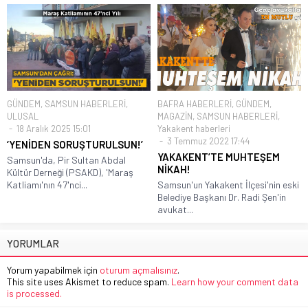
GÜNDEM
,
SAMSUN HABERLERİ
,
BAFRA HABERLERİ
,
GÜNDEM
,
ULUSAL
MAGAZİN
,
SAMSUN HABERLERİ
,
18 Aralık 2025 15:01
Yakakent haberleri
3 Temmuz 2022 17:44
‘YENİDEN SORUŞTURULSUN!’
YAKAKENT’TE MUHTEŞEM
Samsun'da, Pir Sultan Abdal
NİKAH!
Kültür Derneği (PSAKD), 'Maraş
Katliamı'nın 47'nci...
Samsun'un Yakakent İlçesi'nin eski
Belediye Başkanı Dr. Radi Şen'in
avukat...
YORUMLAR
Yorum yapabilmek için
oturum açmalısınız
.
This site uses Akismet to reduce spam.
Learn how your comment data
is processed.