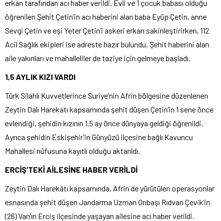
erkan tarafından acı haber verildi. Evli ve 1 çocuk babası olduğu
öğrenilen Şehit Çetin’in acı haberini alan baba Eyüp Çetin, anne
Sevgi Çetin ve eşi Yeter Çetin’i askeri erkan sakinleştirirken, 112
Acil Sağlık ekipleri ise adreste hazır bulundu. Şehit haberini alan
aile yakınları ve mahalleliler de taziye için gelmeye başladı.
1,5 AYLIK KIZI VARDI
Türk Silahlı Kuvvetlerince Suriye’nin Afrin bölgesine düzenlenen
Zeytin Dalı Harekatı kapsamında şehit düşen Çetin’in 1 sene önce
evlendiği, şehidin kızının 1,5 ay önce dünyaya geldiği öğrenildi.
Ayrıca şehidin Eskişehir’in Günyüzü ilçesine bağlı Kavuncu
Mahallesi nüfusuna kayıtlı olduğu aktarıldı.
ERCİŞ’TEKİ AİLESİNE HABER VERİLDİ
Zeytin Dalı Harekâtı kapsamında, Afrin´de yürütülen operasyonlar
esnasında şehit düşen Jandarma Uzman Onbaşı Rıdvan Çevik’in
(26) Van’ın Erciş ilçesinde yaşayan ailesine acı haber verildi.