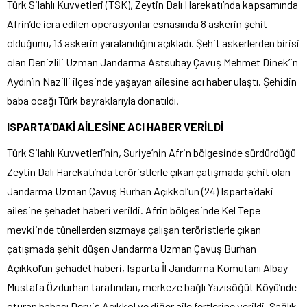
Türk Silahlı Kuvvetleri (TSK), Zeytin Dalı Harekatı’nda kapsamında
Afrin’de icra edilen operasyonlar esnasında 8 askerin şehit
olduğunu, 13 askerin yaralandığını açıkladı. Şehit askerlerden birisi
olan Denizlili Uzman Jandarma Astsubay Çavuş Mehmet Dinek’in
Aydın’ın Nazilli ilçesinde yaşayan ailesine acı haber ulaştı. Şehidin
baba ocağı Türk bayraklarıyla donatıldı.
ISPARTA’DAKİ AİLESİNE ACI HABER VERİLDİ
Türk Silahlı Kuvvetleri’nin, Suriye’nin Afrin bölgesinde sürdürdüğü
Zeytin Dalı Harekatı’nda teröristlerle çıkan çatışmada şehit olan
Jandarma Uzman Çavuş Burhan Açıkkol’un (24) Isparta’daki
ailesine şehadet haberi verildi. Afrin bölgesinde Kel Tepe
mevkiinde tünellerden sızmaya çalışan teröristlerle çıkan
çatışmada şehit düşen Jandarma Uzman Çavuş Burhan
Açıkkol’un şehadet haberi, Isparta İl Jandarma Komutanı Albay
Mustafa Özdurhan tarafından, merkeze bağlı Yazısöğüt Köyü’nde
oturan babası Derviş Açıkkol ve diğer aile fertlerine verildi. Sağlık