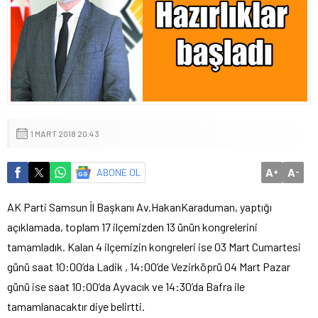
1 MART 2018 20:43
A
A
ABONE OL
+
-
AK Parti Samsun İl Başkanı Av.HakanKaraduman, yaptığı
açıklamada, toplam 17 ilçemizden 13 ünün kongrelerini
tamamladık. Kalan 4 ilçemizin kongreleri ise 03 Mart Cumartesi
günü saat 10:00’da Ladik , 14:00’de Vezirköprü 04 Mart Pazar
günü ise saat 10:00’da Ayvacık ve 14:30’da Bafra ile
tamamlanacaktır diye belirtti.