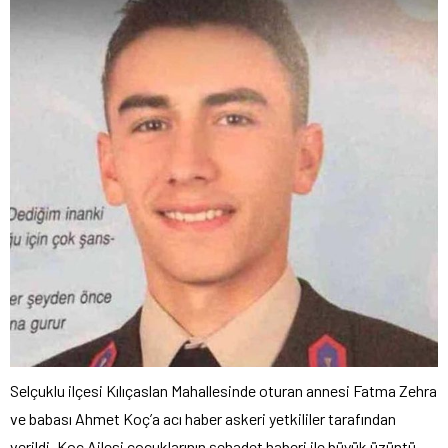
Selçuklu ilçesi Kılıçaslan Mahallesinde oturan annesi Fatma Zehra
ve babası Ahmet Koç’a acı haber askeri yetkililer tarafından
verildi. Koç Ailesi çocuklarının şehadet haberi ile büyük üzüntü