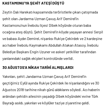
KASTAMONU’YA ŞEHİT ATEŞİ DÜŞTÜ
Zeytin Dalı Harekatı kapsamında teröristlerle çıkan çatışmada
şehit olan Jardarma Uzman Çavuş Arif Demirel’in
Kastamonu’nun İnebolu ilçesi Dibek köyünde oturan baba
ocağına ateş düştü. Şehit Demirel’in köyde yaşayan annesi Serpil
ve babası Aydın Demirel, nişanlısı Rukiye Çekirdek ve 2 kardeşine
acı haber İnebolu Kaymakamı Abdullah Atakan Atasoy, İnebolu
Belediye Başkanı Engin Uzuner ve askeri yetkililer tarafından
yanlarındaki sağlık ekipleri kontrolünde verildi.
30 AĞUSTOS’A NİKAH TARİHİ ALMIŞLARDI
Yakınları, şehit Jandarma Uzman Çavuş Arif Demirel’in
geçtiğimiz Eylül ayında Rukiye Çekirdek ile nişanlandığını ve 30
Ağustos 2018 tarihine nikah günü aldıklarını söyledi. Acı haberin
ardından şehidin ailesinin yaşadığı Dibek köyündeki evine Türk
Bayrağı asıldı, yakınları ve köylüler taziye ziyaretine geldi.