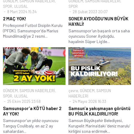
GÜNDEM
,
SAMSUN HABERLERİ
,
GÜNDEM
,
SAMSUN HABERLERİ
,
SPOR
,
ULUSAL
SPOR
8 Mart 2024 15:34
28 Şubat 2023 20:07
2 MAÇ YOK!
SONER AYDOĞDU’NUN BÜYÜK
HAYALİ!
Profesyonel Futbol Disiplin Kurulu
(PFDK), Samsunspor'da Marius
Samsunspor’un başarılı orta saha
Moundilmadji’ye 2 resmi...
oyuncusu Soner Aydoğdu,
hayalinin Süper Lig’de...
GÜNDEM
,
SAMSUN HABERLERİ
,
çevre
,
GÜNDEM
,
SAMSUN
SPOR
,
ULUSAL
HABERLERİ
25 Ekim 2025 23:58
24 Mayıs 2026 16:33
Samsunspor’a KÖTÜ haber 2
Samsun’a yakışmayan görüntü
AY YOK!
BU PİSLİK KALDIRILIYOR!
Samsunspor'un yıldız oyuncusu
Samsun Büyükşehir Belediyesi,
Tanguy Coulibaly, en az 2 ay
Kurupelit Marina’daki 'deniz marulu'
sahalardan...
kirliğini sona erdirmek...