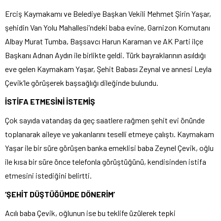
Erciş Kaymakamı ve Belediye Başkan Vekili Mehmet Şirin Yaşar,
şehidin Van Yolu Mahallesi’ndeki baba evine, Garnizon Komutanı
Albay Murat Tumba, Başsavcı Harun Karaman ve AK Parti ilçe
Başkanı Adnan Aydın ile birlikte geldi. Türk bayraklarının asıldığı
eve gelen Kaymakam Yaşar, Şehit Babası Zeynal ve annesi Leyla
Çevik’le görüşerek başsağlığı dileğinde bulundu.
İSTİFA ETMESİNİ İSTEMİŞ
Çok sayıda vatandaş da geç saatlere rağmen şehit evi önünde
toplanarak aileye ve yakanlarını teselli etmeye çalıştı. Kaymakam
Yaşar ile bir süre görüşen banka emeklisi baba Zeynel Çevik, oğlu
ile kısa bir süre önce telefonla görüştüğünü, kendisinden istifa
etmesini istediğini belirtti.
‘ŞEHİT DÜŞTÜĞÜMDE DÖNERİM’
Acılı baba Çevik, oğlunun ise bu teklife üzülerek tepki