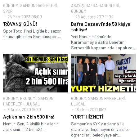
GÜNDEM
,
SAMSUN HABERLERİ
,
ASAYİŞ
,
BAFRA HABERLERİ
,
SPOR
GÜNDEM
24 Mart 2023 08:00
29 Ağustos 2017 11:04
‘RÖVANŞ’ GÜNÜ!
Bafra Cezaevi’nde 50 kişiye
tahliye!
Spor Toto 1'inci Lig'de bu sezon
fırtına gibi esen Samsunspor,...
Yeni Kanun Hükmünde
Kararnameyle Bafra Denetimli
Serbestlik kapsamında kapalı ve...
GÜNDEM
,
EKONOMİ
,
SAMSUN
GÜNDEM
,
SAMSUN HABERLERİ
,
HABERLERİ
,
ULUSAL
ULUSAL
8 Aralık 2020 15:20
18 Ekim 2021 18:17
Açlık sınırı 2 bin 500 lira!
‘YURT’ HİZMETİ!
Memur-Sen, 4 kişilik bir ailenin
Samsun'da KYK yurtlarına ilk
açlık sınırını 2 bin 523...
etapta yerleşemeyen üniversite
öğrencileri, belediyeye ait...