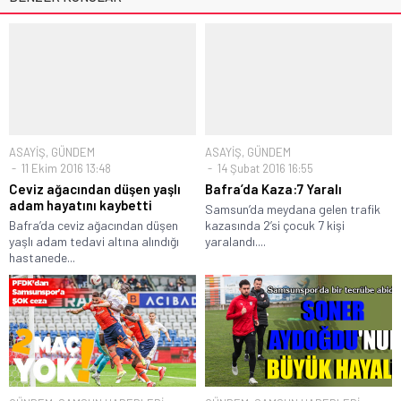
ASAYİŞ
,
GÜNDEM
ASAYİŞ
,
GÜNDEM
11 Ekim 2016 13:48
14 Şubat 2016 16:55
Ceviz ağacından düşen yaşlı
Bafra’da Kaza:7 Yaralı
adam hayatını kaybetti
Samsun’da meydana gelen trafik
Bafra’da ceviz ağacından düşen
kazasında 2’si çocuk 7 kişi
yaşlı adam tedavi altına alındığı
yaralandı....
hastanede...