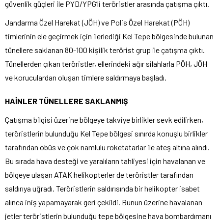
güvenlik güçleri ile PYD/YPG’li teröristler arasında çatışma çıktı.
Jandarma Özel Harekat (JÖH) ve Polis Özel Harekat (PÖH)
timlerinin ele geçirmek için ilerlediği Kel Tepe bölgesinde bulunan
tünellere saklanan 80-100 kişilik terörist grup ile çatışma çıktı.
Tünellerden çıkan teröristler, ellerindeki ağır silahlarla PÖH, JÖH
ve koruculardan oluşan timlere saldırmaya başladı.
HAİNLER TÜNELLERE SAKLANMIŞ
Çatışma bilgisi üzerine bölgeye takviye birlikler sevk edilirken,
teröristlerin bulunduğu Kel Tepe bölgesi sınırda konuşlu birlikler
tarafından obüs ve çok namlulu roketatarlar ile ateş altına alındı.
Bu sırada hava desteği ve yaralıların tahliyesi için havalanan ve
bölgeye ulaşan ATAK helikopterler de teröristler tarafından
saldırıya uğradı. Teröristlerin saldırısında bir helikopter isabet
alınca iniş yapamayarak geri çekildi. Bunun üzerine havalanan
jetler teröristlerin bulunduğu tepe bölgesine hava bombardımanı