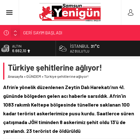
GERİ SAYIM BAŞLADI
SAMSUNSPOR’DA HEDEF 5’İNCİLİK!
İSTANBUL
31°C
BİST
13.779,39
‘BAFRA’YA YATIRIM YAPIN!’
AZ BULUTLU
İŞTE FINDIK FİYATI!
DOLAR
Türkiye şehitlerine ağlıyor!
47,6954
YÖNETİCİ SEÇERKEN YAPILAN EN BÜYÜK HATALAR
Anasayfa
»
GÜNDEM
»
Türkiye şehitlerine ağlıyor!
EURO
55,1824
Afrin’e yönelik düzenlenen Zeytin Dalı Harekatı’nın 41.
ALTIN
gününde bölgeden gelen acı haberle sarsıldık. Afrin’in
6.662,10
1083 rakımlı Keltepe bölgesinde tünellere saklanan 100
kadar terörist askerlerimize pusu kurdu. Saatlerce süren
çatışmada JÖH timinden 8 askerimiz şehit oldu 13’ü de
yaralandı. 23 terörist de öldürüldü