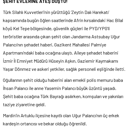
ŞEHİT EVLERİNE ATEŞ DÜŞTÜ!
Türk Silahlı Kuvvetleri’nin yürüttüğü ‘Zeytin Dalı Harekatı’
kapsamında bugün öğlen saatlerinde Afrin kırsalındaki Hac Bilal
köyü Kel Tepe bölgesinde, güvenlik güçleri ile PYD/YPG’li
teröristler arasında çıkan şehit olan Jandarma Astsubay Uğur
Palancı’nın şehadet haberi, Gazikent Mahallesi Palmiye
Apartmanı’ndaki baba ocağına ulaştı. Aileye şehadet haberini
İzmir İl Emniyet Müdürü Hüseyin Aşkın, Gaziemir Kaymakamı
Yaşar Dönmez ve askeri yetkiler, sağlık personeli eşliğinde iletti.
Oğullarının şehit olduğu haberini alan emekli polis memuru baba
İhsan Palancı ile anne Yasemin Palancı büyük üzüntü yaşadı.
Şehit baba ocağına Türk Bayrağı asılırken, komşuları ve yakınları
taziye ziyaretine geldi.
Mardin’in Artuklu ilçesine kayıtlı olan Uğur Palancı’nın üç erkek
kardeşin ortancısı ve bekar olduğu öğrenildi.