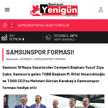
SAMSUNSPOR’DA HEDEF 5’İNCİLİK!
‘BAFRA’YA YATIRIM YAPIN!’
İSTANBUL
29°C
BİST
13.779,39
İŞTE FINDIK FİYATI!
HAFIF YAĞMURLU
YÖNETİCİ SEÇERKEN YAPILAN EN BÜYÜK HATALAR
DOLAR
SAMSUNSPOR FORMASI!
47,7111
GERİ SAYIM BAŞLADI
Anasayfa
»
GÜNDEM
»
SAMSUNSPOR FORMASI!
EURO
55,1881
Samsun 19 Mayıs Gazeteciler Cemiyeti Başkanı Yusuf Ziya
ALTIN
Çakır, Samsun’a gelen TOBB Başkanı M. Rifat Hisarcıklıoğlu
6.660,55
ve TOGG CEO’su Mehmet Gürcan Karakaş’a Samsunspor
forması hediye etti