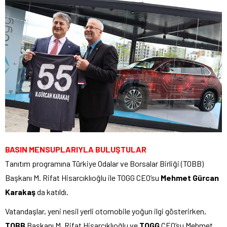
BASIN MENSUPLARIYLA BULUŞTULAR
Tanıtım programına Türkiye Odalar ve Borsalar Birliği (TOBB)
Başkanı M. Rifat Hisarcıklıoğlu ile TOGG CEO’su
Mehmet Gürcan
Karakaş
da katıldı.
Vatandaşlar, yeni nesil yerli otomobile yoğun ilgi gösterirken,
TOBB
Başkanı M. Rifat Hisarcıklıoğlu ve
TOGG
CEO’su Mehmet