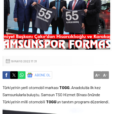
19 MAYIS 2022 17:31
A
A
ABONE OL
+
-
Türkiye’nin yerli otomobil markası
TOGG
, Anadolu’da ilk kez
Samsunlularla buluştu. Samsun TSO Hizmet Binası önünde
Türkiye’nin milli otomobili
TOGG
‘un tanıtım programı düzenlendi.