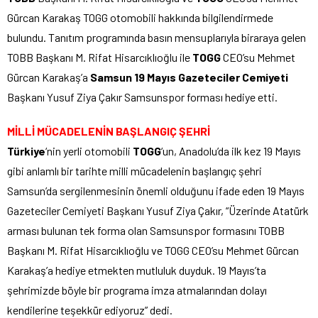
Gürcan Karakaş TOGG otomobili hakkında bilgilendirmede
bulundu. Tanıtım programında basın mensuplarıyla biraraya gelen
TOBB Başkanı M. Rifat Hisarcıklıoğlu ile
TOGG
CEO’su Mehmet
Gürcan Karakaş’a
Samsun 19 Mayıs Gazeteciler Cemiyeti
Başkanı Yusuf Ziya Çakır Samsunspor forması hediye etti.
MİLLİ MÜCADELENİN BAŞLANGIÇ ŞEHRİ
Türkiye
‘nin yerli otomobili
TOGG
‘un, Anadolu’da ilk kez 19 Mayıs
gibi anlamlı bir tarihte milli mücadelenin başlangıç şehri
Samsun’da sergilenmesinin önemli olduğunu ifade eden 19 Mayıs
Gazeteciler Cemiyeti Başkanı Yusuf Ziya Çakır, “Üzerinde Atatürk
arması bulunan tek forma olan Samsunspor formasını TOBB
Başkanı M. Rifat Hisarcıklıoğlu ve TOGG CEO’su Mehmet Gürcan
Karakaş’a hediye etmekten mutluluk duyduk. 19 Mayıs’ta
şehrimizde böyle bir programa imza atmalarından dolayı
kendilerine teşekkür ediyoruz” dedi.