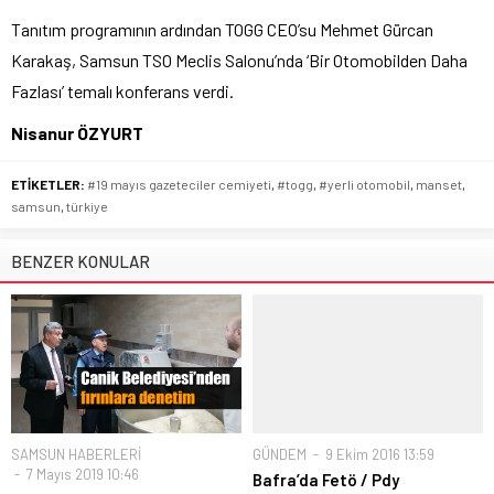
Tanıtım programının ardından TOGG CEO’su Mehmet Gürcan
Karakaş, Samsun TSO Meclis Salonu’nda ‘Bir Otomobilden Daha
Fazlası’ temalı konferans verdi.
Nisanur ÖZYURT
ETİKETLER:
#19 mayıs gazeteciler cemiyeti
,
#togg
,
#yerli otomobil
,
manset
,
samsun
,
türkiye
BENZER KONULAR
SAMSUN HABERLERİ
GÜNDEM
9 Ekim 2016 13:59
7 Mayıs 2019 10:46
Bafra’da Fetö / Pdy