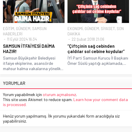
EĞİTİM
,
GÜNDEM
,
SAMSUN
EKONOMİ
,
GÜNDEM
,
SİYASET
,
SON
HABERLERİ
DAKİKA
11 Eylül 2024 16:34
22 Şubat 2018 21:06
SAMSUN İTFAİYESİ DAİMA
“Çiftçinin sağ cebinden
HAZIR!
çaldılar sol cebine koydular”
Samsun Büyükşehir Belediyesi
İYİ Parti Samsun Kurucu İl Başkanı
itfaiye ekiplerine, asansörde
Ömer Süslü yaptığı açıklamada,...
mahsur kalma vakalarına yönelik...
YORUMLAR
Yorum yapabilmek için
oturum açmalısınız
.
This site uses Akismet to reduce spam.
Learn how your comment data
is processed.
Henüz yorum yapılmamış. İlk yorumu yukarıdaki form aracılığıyla siz
yapabilirsiniz.