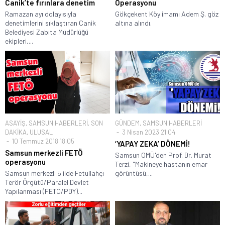
Canik’te fırınlara denetim
Operasyonu
Ramazan ayı dolayısıyla
Gökçekent Köy imamı Adem Ş. göz
denetimlerini sıklaştıran Canik
altına alındı.
Belediyesi Zabıta Müdürlüğü
ekipleri,...
ASAYİŞ
,
SAMSUN HABERLERİ
,
SON
GÜNDEM
,
SAMSUN HABERLERİ
DAKİKA
,
ULUSAL
3 Nisan 2023 21:04
10 Temmuz 2018 18:05
‘YAPAY ZEKA’ DÖNEMİ!
Samsun merkezli FETÖ
Samsun OMÜ'den Prof. Dr. Murat
operasyonu
Terzi, "Makineye hastanın emar
Samsun merkezli 5 ilde Fetullahçı
görüntüsü,...
Terör Örgütü/Paralel Devlet
Yapılanması (FETÖ/PDY)...