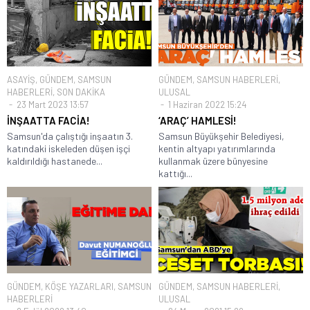
ASAYİŞ
,
GÜNDEM
,
SAMSUN
GÜNDEM
,
SAMSUN HABERLERİ
,
HABERLERİ
,
SON DAKİKA
ULUSAL
23 Mart 2023 13:57
1 Haziran 2022 15:24
İNŞAATTA FACİA!
‘ARAÇ’ HAMLESİ!
Samsun'da çalıştığı inşaatın 3.
Samsun Büyükşehir Belediyesi,
katındaki iskeleden düşen işçi
kentin altyapı yatırımlarında
kaldırıldığı hastanede...
kullanmak üzere bünyesine
kattığı...
GÜNDEM
,
KÖŞE YAZARLARI
,
SAMSUN
GÜNDEM
,
SAMSUN HABERLERİ
,
HABERLERİ
ULUSAL