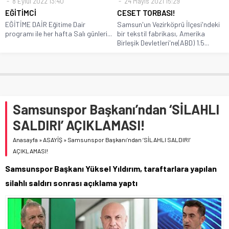
8 Eylül 2022 13:40
24 Mayıs 2021 15:29
EĞİTİMCİ
CESET TORBASI!
EĞİTİME DAİR Eğitime Dair
Samsun'un Vezirköprü İlçesi'ndeki
programı ile her hafta Salı günleri...
bir tekstil fabrikası, Amerika
Birleşik Devletleri'ne(ABD) 1.5...
Samsunspor Başkanı’ndan ‘SİLAHLI
SALDIRI’ AÇIKLAMASI!
Anasayfa
»
ASAYİŞ
»
Samsunspor Başkanı’ndan ‘SİLAHLI SALDIRI’
AÇIKLAMASI!
Samsunspor Başkanı Yüksel Yıldırım, taraftarlara yapılan
silahlı saldırı sonrası açıklama yaptı