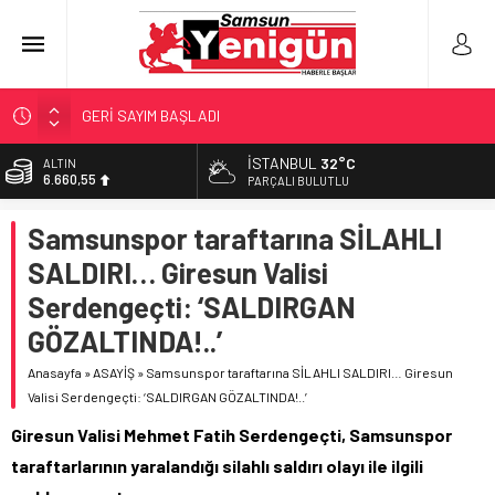
GERİ SAYIM BAŞLADI
SAMSUNSPOR’DA HEDEF 5’İNCİLİK!
İSTANBUL
32°C
ALTIN
6.660,55
‘BAFRA’YA YATIRIM YAPIN!’
PARÇALI BULUTLU
İŞTE FINDIK FİYATI!
BİST
Samsunspor taraftarına SİLAHLI
13.779,39
YÖNETİCİ SEÇERKEN YAPILAN EN BÜYÜK HATALAR
SALDIRI… Giresun Valisi
DOLAR
47,7111
Serdengeçti: ‘SALDIRGAN
EURO
GÖZALTINDA!..’
55,1881
Anasayfa
»
ASAYİŞ
»
Samsunspor taraftarına SİLAHLI SALDIRI… Giresun
Valisi Serdengeçti: ‘SALDIRGAN GÖZALTINDA!..’
Giresun Valisi Mehmet Fatih Serdengeçti, Samsunspor
taraftarlarının yaralandığı silahlı saldırı olayı ile ilgili