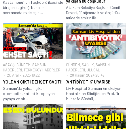
yakışan bu coşkudur”
Kastamonu’nun Taşköprü ilçesinde
bir şahıs, girdiği bunalım
Atakum Belediye Başkanı Cemil
sonrasında evde eşini...
Deveci, “Bağımsızlık ve özgürlük
mücadelemizin ilk...
ASAYİŞ
,
GÜNDEM
,
SAMSUN
GÜNDEM
,
SAĞLIK
,
SAMSUN
HABERLERİ
,
TEKKEKÖY HABERLERİ
HABERLERİ
,
ULUSAL
20 Aralık 2023 18:22
28 Kasım 2024 20:49
YOLDAN ÇIKTI DEHŞET SAÇTI!
‘ANTİBİYOTİK’ UYARISI!
Samsun'da yoldan çıkan
Liv Hospital Samsun Enfeksiyon
otomobilin, katı atık toplayan
Hastalıkları Kliniği’nden Prof. Dr.
yayaya ve bir...
Mustafa Sünbül,...