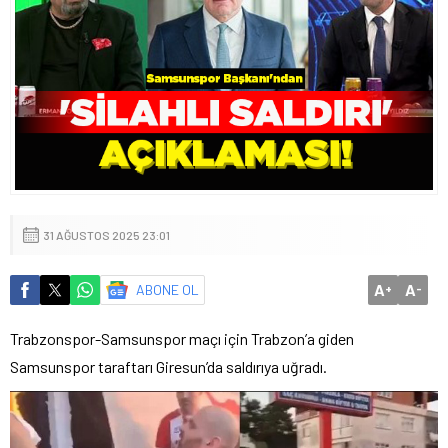
31 AĞUSTOS 2025 23:01
A
A
ABONE OL
+
-
Trabzonspor-Samsunspor maçı için Trabzon’a giden
Samsunspor taraftarı Giresun’da saldırıya uğradı.