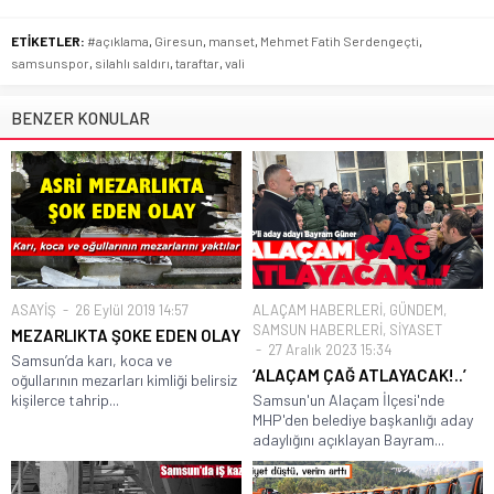
ETİKETLER:
#açıklama
,
Giresun
,
manset
,
Mehmet Fatih Serdengeçti
,
samsunspor
,
silahlı saldırı
,
taraftar
,
vali
BENZER KONULAR
ASAYİŞ
26 Eylül 2019 14:57
ALAÇAM HABERLERİ
,
GÜNDEM
,
SAMSUN HABERLERİ
,
SİYASET
MEZARLIKTA ŞOKE EDEN OLAY
27 Aralık 2023 15:34
Samsun’da karı, koca ve
‘ALAÇAM ÇAĞ ATLAYACAK!..’
oğullarının mezarları kimliği belirsiz
kişilerce tahrip...
Samsun'un Alaçam İlçesi'nde
MHP'den belediye başkanlığı aday
adaylığını açıklayan Bayram...