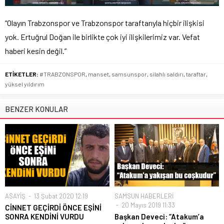
“Olayın Trabzonspor ve Trabzonspor taraftarıyla hiçbir ilişkisi
yok. Ertuğrul Doğan ile birlikte çok iyi ilişkilerimiz var. Vefat
haberi kesin değil.”
ETİKETLER:
#TRABZONSPOR
,
manset
,
samsunspor
,
silahlı saldırı
,
taraftar
,
yüksel yıldırım
BENZER KONULAR
ASAYİŞ
13 Şubat 2020 12:19
SAMSUN HABERLERİ
20 Mayıs 2019 11:33
CİNNET GEÇİRDİ ÖNCE EŞİNİ
SONRA KENDİNİ VURDU
Başkan Deveci: “Atakum’a