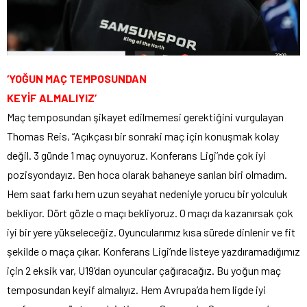
‘YOĞUN MAÇ TEMPOSUNDAN
KEYİF ALMALIYIZ’
Maç temposundan şikayet edilmemesi gerektiğini vurgulayan
Thomas Reis, “Açıkçası bir sonraki maç için konuşmak kolay
değil. 3 günde 1 maç oynuyoruz. Konferans Ligi’nde çok iyi
pozisyondayız. Ben hoca olarak bahaneye sarılan biri olmadım.
Hem saat farkı hem uzun seyahat nedeniyle yorucu bir yolculuk
bekliyor. Dört gözle o maçı bekliyoruz. O maçı da kazanırsak çok
iyi bir yere yükseleceğiz. Oyuncularımız kısa sürede dinlenir ve fit
şekilde o maça çıkar. Konferans Ligi’nde listeye yazdıramadığımız
için 2 eksik var, U19’dan oyuncular çağıracağız. Bu yoğun maç
temposundan keyif almalıyız. Hem Avrupa’da hem ligde iyi