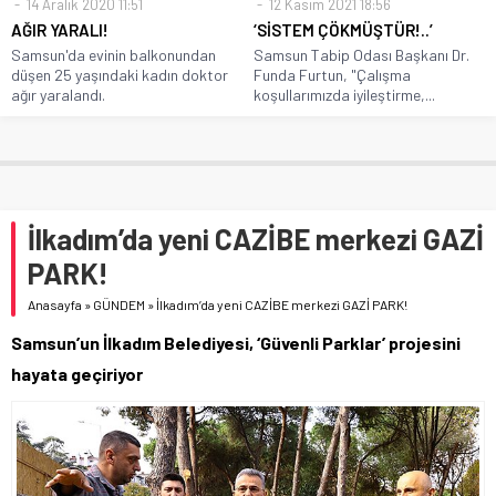
14 Aralık 2020 11:51
12 Kasım 2021 18:56
AĞIR YARALI!
‘SİSTEM ÇÖKMÜŞTÜR!..’
Samsun'da evinin balkonundan
Samsun Tabip Odası Başkanı Dr.
düşen 25 yaşındaki kadın doktor
Funda Furtun, "Çalışma
ağır yaralandı.
koşullarımızda iyileştirme,...
İlkadım’da yeni CAZİBE merkezi GAZİ
PARK!
Anasayfa
»
GÜNDEM
»
İlkadım’da yeni CAZİBE merkezi GAZİ PARK!
Samsun’un İlkadım Belediyesi, ‘Güvenli Parklar’ projesini
hayata geçiriyor