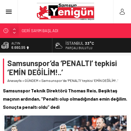
GERİ SAYIM BAŞLADI
SAMSUNSPOR’DA HEDEF 5’İNCİLİK!
İSTANBUL
33°C
ALTIN
6.660,55
‘BAFRA’YA YATIRIM YAPIN!’
PARÇALI BULUTLU
İŞTE FINDIK FİYATI!
BİST
Samsunspor’da ‘PENALTI’ tepkisi
13.779,39
YÖNETİCİ SEÇERKEN YAPILAN EN BÜYÜK HATALAR
‘EMİN DEĞİLİM!..’
DOLAR
47,7111
Anasayfa
»
GÜNDEM
»
Samsunspor’da ‘PENALTI’ tepkisi ‘EMİN DEĞİLİM!..’
EURO
Samsunspor Teknik Direktörü Thomas Reis, Beşiktaş
55,1881
maçının ardından, “Penaltı olup olmadığından emin değilim.
Sonuçta penaltı oldu” dedi