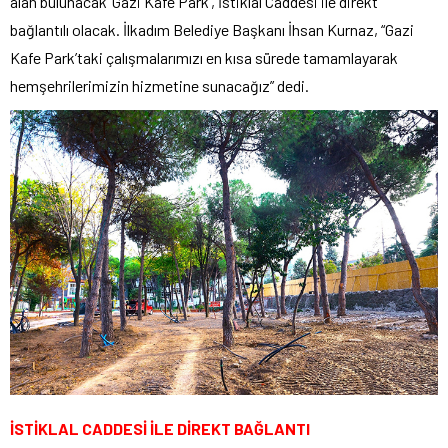
alan bulunacak ‘Gazi Kafe Park’, İstiklal Caddesi ile direkt
bağlantılı olacak. İlkadım Belediye Başkanı İhsan Kurnaz, “Gazi
Kafe Park’taki çalışmalarımızı en kısa sürede tamamlayarak
hemşehrilerimizin hizmetine sunacağız” dedi.
İSTİKLAL CADDESİ İLE DİREKT BAĞLANTI