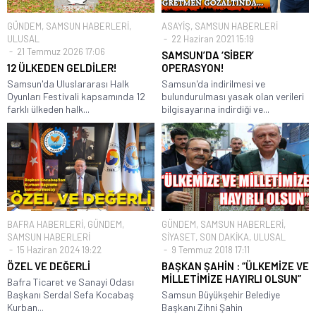
GÜNDEM
,
SAMSUN HABERLERİ
,
ASAYİŞ
,
SAMSUN HABERLERİ
ULUSAL
22 Haziran 2021 15:19
21 Temmuz 2026 17:06
SAMSUN’DA ‘SİBER’
12 ÜLKEDEN GELDİLER!
OPERASYON!
Samsun'da Uluslararası Halk
Samsun'da indirilmesi ve
Oyunları Festivali kapsamında 12
bulundurulması yasak olan verileri
farklı ülkeden halk...
bilgisayarına indirdiği ve...
BAFRA HABERLERİ
,
GÜNDEM
,
GÜNDEM
,
SAMSUN HABERLERİ
,
SAMSUN HABERLERİ
SİYASET
,
SON DAKİKA
,
ULUSAL
15 Haziran 2024 19:22
9 Temmuz 2018 17:11
ÖZEL VE DEĞERLİ
BAŞKAN ŞAHİN : “ÜLKEMİZE VE
MİLLETİMİZE HAYIRLI OLSUN”
Bafra Ticaret ve Sanayi Odası
Başkanı Serdal Sefa Kocabaş
Samsun Büyükşehir Belediye
Kurban...
Başkanı Zihni Şahin