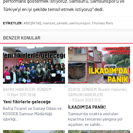
performans göstermek istiyoruz. Samsun’u, Samsunspor’u ve
Türkiye’yi en iyi şekilde temsil etmek istiyoruz” dedi.
ETİKETLER:
#BEŞİKTAŞ
,
manset
,
penaltı
,
samsunspor
,
Thomas Reis
BENZER KONULAR
BAFRA HABERLERİ
,
GÜNDEM
ASAYİŞ
,
GÜNDEM
,
İlkadım Haberleri
,
17 Mart 2017 19:46
SAMSUN HABERLERİ
11 Ekim 2023 17:11
Yeni fikirlerle geleceğe
İLKADIM’DA PANİK!
Bafra Ticaret ve Sanayi Odası ve
KOSGEB Samsun Müdürlüğü
Samsun'da ocakta unutulan
işbirliği...
kızartma tenceresi yangına yol
açarken, ev sahibi...