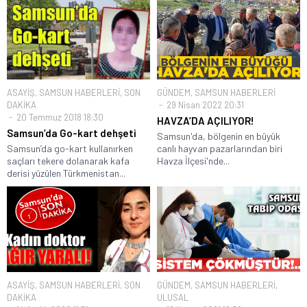
ASAYİŞ
,
SAMSUN HABERLERİ
,
SON
GÜNDEM
,
SAMSUN HABERLERİ
DAKİKA
29 Nisan 2022 20:31
20 Temmuz 2018 18:30
HAVZA’DA AÇILIYOR!
Samsun’da Go-kart dehşeti
Samsun'da, bölgenin en büyük
Samsun’da go-kart kullanırken
canlı hayvan pazarlarından biri
saçları tekere dolanarak kafa
Havza İlçesi'nde...
derisi yüzülen Türkmenistan...
ASAYİŞ
,
SAMSUN HABERLERİ
,
SON
GÜNDEM
,
SAMSUN HABERLERİ
,
DAKİKA
ULUSAL