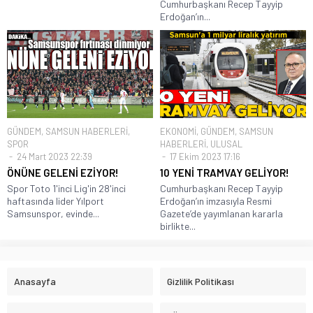
Cumhurbaşkanı Recep Tayyip
Erdoğan’ın...
GÜNDEM
,
SAMSUN HABERLERİ
,
EKONOMİ
,
GÜNDEM
,
SAMSUN
SPOR
HABERLERİ
,
ULUSAL
24 Mart 2023 22:39
17 Ekim 2023 17:16
ÖNÜNE GELENİ EZİYOR!
10 YENİ TRAMVAY GELİYOR!
Spor Toto 1'inci Lig'in 28'inci
Cumhurbaşkanı Recep Tayyip
haftasında lider Yılport
Erdoğan’ın imzasıyla Resmi
Samsunspor, evinde...
Gazete’de yayımlanan kararla
birlikte...
Anasayfa
Gizlilik Politikası