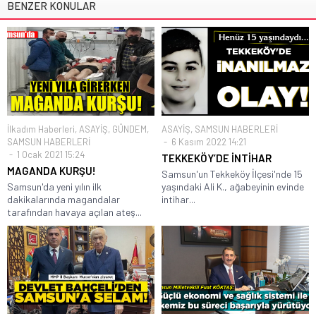
BENZER KONULAR
İlkadım Haberleri
,
ASAYİŞ
,
GÜNDEM
,
ASAYİŞ
,
SAMSUN HABERLERİ
SAMSUN HABERLERİ
6 Kasım 2022 14:21
1 Ocak 2021 15:24
TEKKEKÖY’DE İNTİHAR
MAGANDA KURŞU!
Samsun'un Tekkeköy İlçesi'nde 15
Samsun'da yeni yılın ilk
yaşındaki Ali K., ağabeyinin evinde
dakikalarında magandalar
intihar...
tarafından havaya açılan ateş...