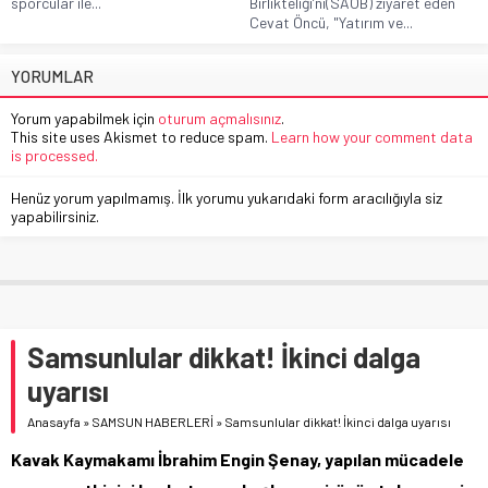
sporcular ile...
Birlikteliği’ni(SAOB) ziyaret eden
Cevat Öncü, "Yatırım ve...
YORUMLAR
Yorum yapabilmek için
oturum açmalısınız
.
This site uses Akismet to reduce spam.
Learn how your comment data
is processed.
Henüz yorum yapılmamış. İlk yorumu yukarıdaki form aracılığıyla siz
yapabilirsiniz.
Samsunlular dikkat! İkinci dalga
uyarısı
Anasayfa
»
SAMSUN HABERLERİ
»
Samsunlular dikkat! İkinci dalga uyarısı
Kavak Kaymakamı İbrahim Engin Şenay, yapılan mücadele