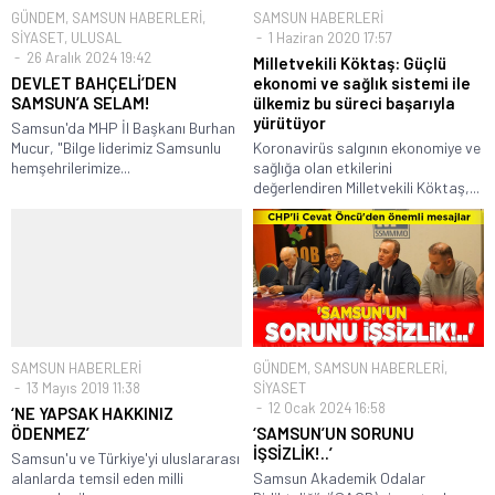
GÜNDEM
,
SAMSUN HABERLERİ
,
SAMSUN HABERLERİ
SİYASET
,
ULUSAL
1 Haziran 2020 17:57
26 Aralık 2024 19:42
Milletvekili Köktaş: Güçlü
DEVLET BAHÇELİ’DEN
ekonomi ve sağlık sistemi ile
SAMSUN’A SELAM!
ülkemiz bu süreci başarıyla
yürütüyor
Samsun'da MHP İl Başkanı Burhan
Mucur, "Bilge liderimiz Samsunlu
Koronavirüs salgının ekonomiye ve
hemşehrilerimize...
sağlığa olan etkilerini
değerlendiren Milletvekili Köktaş,...
SAMSUN HABERLERİ
GÜNDEM
,
SAMSUN HABERLERİ
,
13 Mayıs 2019 11:38
SİYASET
12 Ocak 2024 16:58
‘NE YAPSAK HAKKINIZ
ÖDENMEZ’
‘SAMSUN’UN SORUNU
İŞSİZLİK!..’
Samsun'u ve Türkiye'yi uluslararası
alanlarda temsil eden milli
Samsun Akademik Odalar