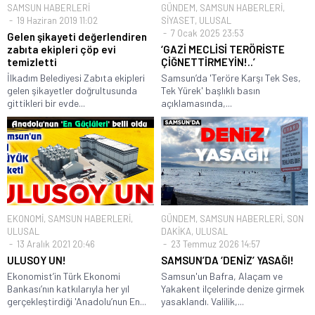
SAMSUN HABERLERİ
GÜNDEM
,
SAMSUN HABERLERİ
,
19 Haziran 2019 11:02
SİYASET
,
ULUSAL
7 Ocak 2025 23:53
Gelen şikayeti değerlendiren
zabıta ekipleri çöp evi
‘GAZİ MECLİSİ TERÖRİSTE
temizletti
ÇİĞNETTİRMEYİN!..’
İlkadım Belediyesi Zabıta ekipleri
Samsun’da 'Teröre Karşı Tek Ses,
gelen şikayetler doğrultusunda
Tek Yürek' başlıklı basın
gittikleri bir evde...
açıklamasında,...
EKONOMİ
,
SAMSUN HABERLERİ
,
GÜNDEM
,
SAMSUN HABERLERİ
,
SON
ULUSAL
DAKİKA
,
ULUSAL
13 Aralık 2021 20:46
23 Temmuz 2026 14:57
ULUSOY UN!
SAMSUN’DA ‘DENİZ’ YASAĞI!
Ekonomist’in Türk Ekonomi
Samsun'un Bafra, Alaçam ve
Bankası’nın katkılarıyla her yıl
Yakakent ilçelerinde denize girmek
gerçekleştirdiği 'Anadolu’nun En...
yasaklandı. Valilik,...