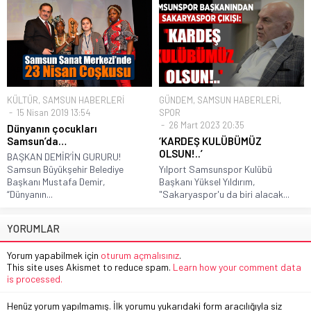
KÜLTÜR
,
SAMSUN HABERLERİ
GÜNDEM
,
SAMSUN HABERLERİ
,
15 Nisan 2019 13:54
SPOR
26 Mart 2023 20:35
Dünyanın çocukları
Samsun’da…
‘KARDEŞ KULÜBÜMÜZ
OLSUN!..’
BAŞKAN DEMİR’İN GURURU!
Samsun Büyükşehir Belediye
Yılport Samsunspor Kulübü
Başkanı Mustafa Demir,
Başkanı Yüksel Yıldırım,
“Dünyanın...
"Sakaryaspor'u da biri alacak...
YORUMLAR
Yorum yapabilmek için
oturum açmalısınız
.
This site uses Akismet to reduce spam.
Learn how your comment data
is processed.
Henüz yorum yapılmamış. İlk yorumu yukarıdaki form aracılığıyla siz