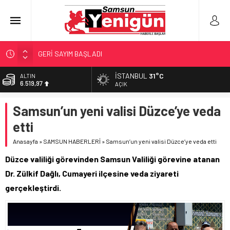
GERİ SAYIM BAŞLADI
SAMSUNSPOR’DA HEDEF 5’İNCİLİK!
İSTANBUL
31°C
ALTIN
6.519,97
‘BAFRA’YA YATIRIM YAPIN!’
AÇIK
İŞTE FINDIK FİYATI!
BİST
Samsun’un yeni valisi Düzce’ye veda
13.798,82
YÖNETİCİ SEÇERKEN YAPILAN EN BÜYÜK HATALAR
etti
DOLAR
47,7025
Anasayfa
»
SAMSUN HABERLERİ
»
Samsun’un yeni valisi Düzce’ye veda etti
EURO
Düzce valiliği görevinden Samsun Valiliği görevine atanan
55,0112
Dr. Zülkif Dağlı, Cumayeri ilçesine veda ziyareti
gerçekleştirdi.