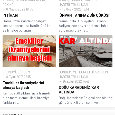
DAKİKA
HABERLERİ
,
ULUSAL
6 Mayıs 2022 16:55
15 Ocak 2026 18:51
İNTİHAR!
‘ÜNVAN TANIMAZ BİR ÇÖKÜŞ!’
Samsun'da evinde doğalgaz
Samsun'da BES üyeleri, İstanbul
tesisat borusuna başörtüsü ile
Adliyesi'nde savcı kadının silahla
asılı halde bulunan...
vurulması olayına...
EKONOMİ
,
GÜNDEM
GÜNDEM
,
METEOROLOJİ
,
SAMSUN
8 Eylül 2017 22:15
HABERLERİ
,
ULUSAL
25 Eylül 2022 17:46
Emekliler ikramiyelerini
almaya başladı
DOĞU KARADENİZ ‘KAR’
ALTINDA!
Kamuda 30 yıldan fazla hizmeti
olan memur emeklileri ikramiye
Doğu Karadeniz Bölgesi'nde bir kaç
farklarını...
gündür etkili olan serin ve...
YORUMLAR