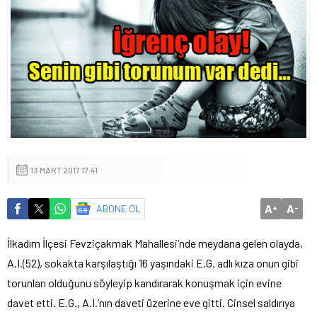
13 MART 2017 17:41
A
A
ABONE OL
+
-
İlkadım İlçesi Fevziçakmak Mahallesi’nde meydana gelen olayda,
A.I.(52), sokakta karşılaştığı 16 yaşındaki E.G. adlı kıza onun gibi
torunları olduğunu söyleyip kandırarak konuşmak için evine
davet etti. E.G., A.I.’nın daveti üzerine eve gitti. Cinsel saldırıya