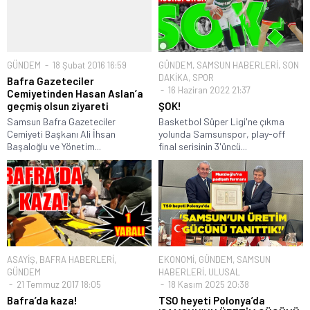
GÜNDEM
18 Şubat 2016 16:59
GÜNDEM
,
SAMSUN HABERLERİ
,
SON
DAKİKA
,
SPOR
Bafra Gazeteciler
16 Haziran 2022 21:37
Cemiyetinden Hasan Aslan’a
geçmiş olsun ziyareti
ŞOK!
Samsun Bafra Gazeteciler
Basketbol Süper Ligi'ne çıkma
Cemiyeti Başkanı Ali İhsan
yolunda Samsunspor, play-off
Başaloğlu ve Yönetim...
final serisinin 3'üncü...
ASAYİŞ
,
BAFRA HABERLERİ
,
EKONOMİ
,
GÜNDEM
,
SAMSUN
GÜNDEM
HABERLERİ
,
ULUSAL
21 Temmuz 2017 18:05
18 Kasım 2025 20:38
Bafra’da kaza!
TSO heyeti Polonya’da