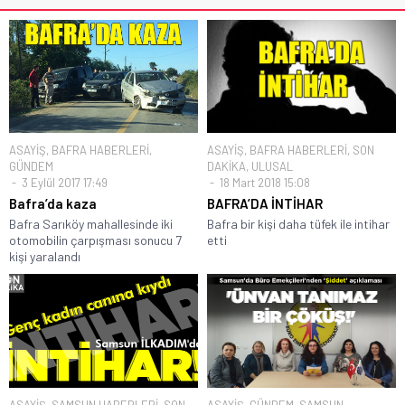
ASAYİŞ
,
BAFRA HABERLERİ
,
ASAYİŞ
,
BAFRA HABERLERİ
,
SON
GÜNDEM
DAKİKA
,
ULUSAL
3 Eylül 2017 17:49
18 Mart 2018 15:08
Bafra’da kaza
BAFRA’DA İNTİHAR
Bafra Sarıköy mahallesinde iki
Bafra bir kişi daha tüfek ile intihar
otomobilin çarpışması sonucu 7
etti
kişi yaralandı
ASAYİŞ
,
SAMSUN HABERLERİ
,
SON
ASAYİŞ
,
GÜNDEM
,
SAMSUN