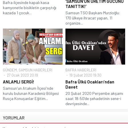
‘SAMSUN’UN ÜRETİM GÜCÜNÜ
Bafra ilçesinde kapalı kasa
TANITTIK!’
kamyonetle bisikletin çarpıştığı
kazada 1 çocuk...
Samsun TSO Başkanı Murzioğlu:
170 ülkeye ihracat yapan, 11
organize...
GÜNDEM
,
SAMSUN HABERLERİ
BAFRA HABERLERİ
27 Ocak 2023 20:19
19 Şubat 2020 19:30
ANLAMLI SERGİ!
Bafra Ülkü Ocakları’ndan
Davet
Samsun'un Atakum İlçesi'nde
kurulu bulunan Karadeniz Bölgesi
20 Şubat 2020 Perşembe akşamı
Rusça Konuşanlar Eğitim...
saat 18:50’de şehadetinin sene-i
devriyesinde...
YORUMLAR