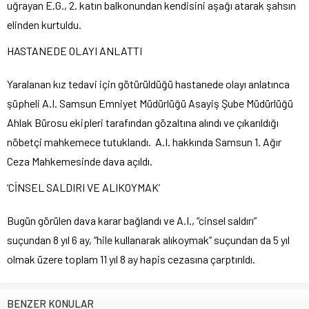
uğrayan E.G., 2. katın balkonundan kendisini aşağı atarak şahsın
elinden kurtuldu.
HASTANEDE OLAYI ANLATTI
Yaralanan kız tedavi için götürüldüğü hastanede olayı anlatınca
şüpheli A.I. Samsun Emniyet Müdürlüğü Asayiş Şube Müdürlüğü
Ahlak Bürosu ekipleri tarafından gözaltına alındı ve çıkarıldığı
nöbetçi mahkemece tutuklandı. A.I. hakkında Samsun 1. Ağır
Ceza Mahkemesinde dava açıldı.
‘CİNSEL SALDIRI VE ALIKOYMAK’
Bugün görülen dava karar bağlandı ve A.I., “cinsel saldırı”
suçundan 8 yıl 6 ay, “hile kullanarak alıkoymak” suçundan da 5 yıl
olmak üzere toplam 11 yıl 8 ay hapis cezasına çarptırıldı.
BENZER KONULAR