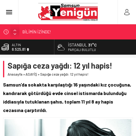
BİLİMİN İZİNDE!
TIR’A ‘ZEHİR’ BASKINI!
İSTANBUL
31°C
ALTIN
6.525,81
FECİ SON!
PARÇALI BULUTLU
UÇURUMDA CAN PAZARI!
BİST
Sapığa ceza yağdı: 12 yıl hapis!
13.703,13
SAMSUN YANACAK!
Anasayfa
»
ASAYİŞ
»
Sapığa ceza yağdı: 12 yıl hapis!
DOLAR
47,5932
Samsun’da sokakta karşılaştığı 16 yaşındaki kız çocuğuna,
EURO
kandırarak götürdüğü evde cinsel istismarda bulunduğu
55,0919
iddiasıyla tutuklanan şahıs, toplam 11 yıl 8 ay hapis
cezasına çarptırıldı.