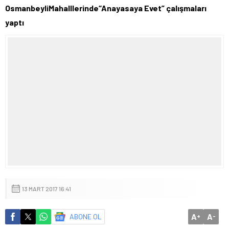
OsmanbeyliMahalllerinde“Anayasaya Evet” çalışmaları
yaptı
13 MART 2017 16:41
A
A
ABONE OL
+
-