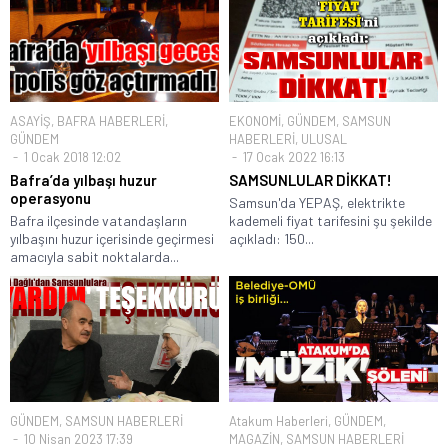
ASAYİŞ
,
BAFRA HABERLERİ
,
EKONOMİ
,
GÜNDEM
,
SAMSUN
GÜNDEM
HABERLERİ
,
ULUSAL
1 Ocak 2018 12:02
17 Ocak 2022 16:13
Bafra’da yılbaşı huzur
SAMSUNLULAR DİKKAT!
operasyonu
Samsun'da YEPAŞ, elektrikte
Bafra ilçesinde vatandaşların
kademeli fiyat tarifesini şu şekilde
yılbaşını huzur içerisinde geçirmesi
açıkladı: 150...
amacıyla sabit noktalarda...
GÜNDEM
,
SAMSUN HABERLERİ
Atakum Haberleri
,
GÜNDEM
,
10 Nisan 2023 17:39
MAGAZİN
,
SAMSUN HABERLERİ