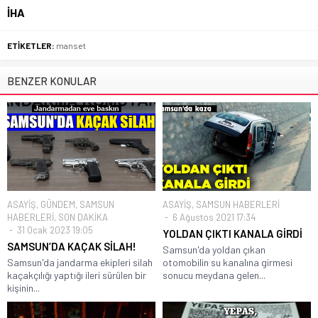
İHA
ETİKETLER:
manset
BENZER KONULAR
ASAYİŞ
,
GÜNDEM
,
SAMSUN
ASAYİŞ
,
SAMSUN HABERLERİ
HABERLERİ
,
SON DAKİKA
6 Ağustos 2021 17:34
31 Ocak 2023 19:05
YOLDAN ÇIKTI KANALA GİRDİ
SAMSUN’DA KAÇAK SİLAH!
Samsun'da yoldan çıkan
Samsun'da jandarma ekipleri silah
otomobilin su kanalına girmesi
kaçakçılığı yaptığı ileri sürülen bir
sonucu meydana gelen...
kişinin...