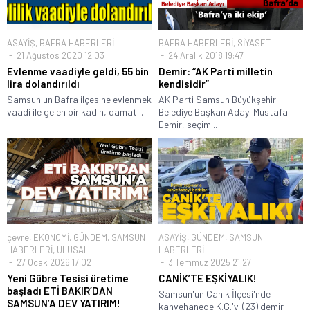
ASAYİŞ
,
BAFRA HABERLERİ
BAFRA HABERLERİ
,
SİYASET
21 Ağustos 2020 12:03
24 Aralık 2018 19:47
Evlenme vaadiyle geldi, 55 bin
Demir: “AK Parti milletin
lira dolandırıldı
kendisidir”
Samsun'un Bafra ilçesine evlenmek
AK Parti Samsun Büyükşehir
vaadi ile gelen bir kadın, damat...
Belediye Başkan Adayı Mustafa
Demir, seçim...
çevre
,
EKONOMİ
,
GÜNDEM
,
SAMSUN
ASAYİŞ
,
GÜNDEM
,
SAMSUN
HABERLERİ
,
ULUSAL
HABERLERİ
27 Ocak 2026 17:02
3 Temmuz 2025 21:27
Yeni Gübre Tesisi üretime
CANİK’TE EŞKİYALIK!
başladı ETİ BAKIR’DAN
Samsun'un Canik İlçesi'nde
SAMSUN’A DEV YATIRIM!
kahvehanede K.G.'yi (23) demir