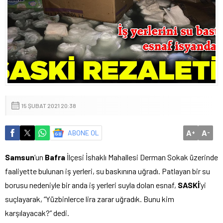
15 ŞUBAT 2021 20:38
A
A
ABONE OL
+
-
Samsun
‘un
Bafra
İlçesi İshaklı Mahallesi Derman Sokak üzerinde
faaliyette bulunan iş yerleri, su baskınına uğradı. Patlayan bir su
borusu nedeniyle bir anda iş yerleri suyla dolan esnaf,
SASKİ
‘yi
suçlayarak, “Yüzbinlerce lira zarar uğradık. Bunu kim
karşılayacak?” dedi.