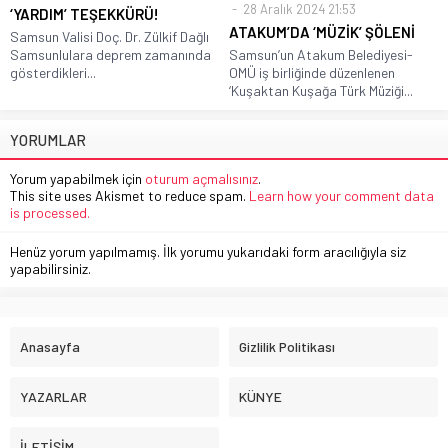
28 Aralık 2024 21:53
‘YARDIM’ TEŞEKKÜRÜ!
ATAKUM’DA ‘MÜZİK’ ŞÖLENİ
Samsun Valisi Doç. Dr. Zülkif Dağlı
Samsunlulara deprem zamanında
Samsun’un Atakum Belediyesi-
gösterdikleri...
OMÜ iş birliğinde düzenlenen
‘Kuşaktan Kuşağa Türk Müziği...
YORUMLAR
Yorum yapabilmek için
oturum açmalısınız
.
This site uses Akismet to reduce spam.
Learn how your comment data
is processed.
Henüz yorum yapılmamış. İlk yorumu yukarıdaki form aracılığıyla siz
yapabilirsiniz.
Anasayfa
Gizlilik Politikası
YAZARLAR
KÜNYE
İLETİŞİM