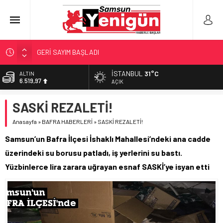
GERİ SAYIM BAŞLADI
SAMSUNSPOR’DA HEDEF 5’İNCİLİK!
İSTANBUL
31°C
ALTIN
6.519,97
‘BAFRA’YA YATIRIM YAPIN!’
AÇIK
İŞTE FINDIK FİYATI!
BİST
SASKİ REZALETİ!
13.798,82
YÖNETİCİ SEÇERKEN YAPILAN EN BÜYÜK HATALAR
Anasayfa
»
BAFRA HABERLERİ
»
SASKİ REZALETİ!
DOLAR
47,7025
Samsun’un Bafra İlçesi İshaklı Mahallesi’ndeki ana cadde
EURO
üzerindeki su borusu patladı, iş yerlerini su bastı.
55,0112
Yüzbinlerce lira zarara uğrayan esnaf SASKİ’ye isyan etti