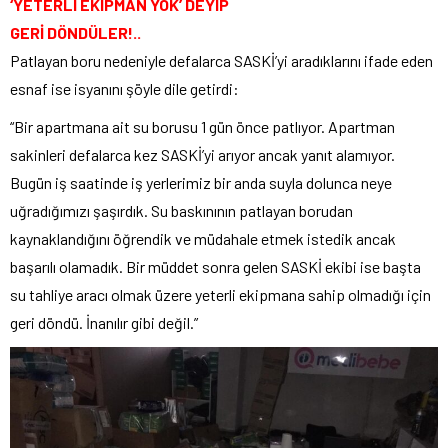
‘YETERLİ EKİPMAN YOK’ DEYİP
GERİ DÖNDÜLER!..
Patlayan boru nedeniyle defalarca SASKİ’yi aradıklarını ifade eden
esnaf ise isyanını şöyle dile getirdi:
“Bir apartmana ait su borusu 1 gün önce patlıyor. Apartman
sakinleri defalarca kez SASKİ’yi arıyor ancak yanıt alamıyor.
Bugün iş saatinde iş yerlerimiz bir anda suyla dolunca neye
uğradığımızı şaşırdık. Su baskınının patlayan borudan
kaynaklandığını öğrendik ve müdahale etmek istedik ancak
başarılı olamadık. Bir müddet sonra gelen SASKİ ekibi ise başta
su tahliye aracı olmak üzere yeterli ekipmana sahip olmadığı için
geri döndü. İnanılır gibi değil.”