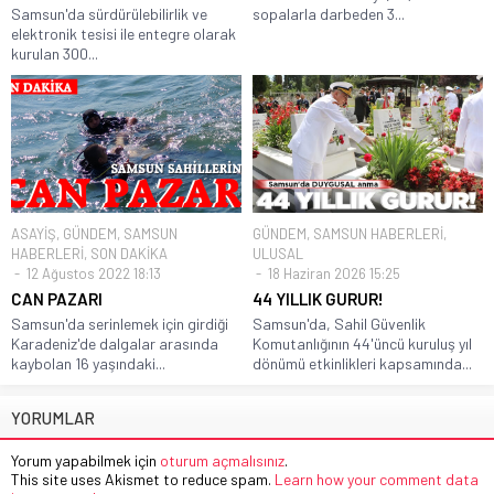
Samsun'da sürdürülebilirlik ve
sopalarla darbeden 3...
elektronik tesisi ile entegre olarak
kurulan 300...
ASAYİŞ
,
GÜNDEM
,
SAMSUN
GÜNDEM
,
SAMSUN HABERLERİ
,
HABERLERİ
,
SON DAKİKA
ULUSAL
12 Ağustos 2022 18:13
18 Haziran 2026 15:25
CAN PAZARI
44 YILLIK GURUR!
Samsun'da serinlemek için girdiği
Samsun'da, Sahil Güvenlik
Karadeniz'de dalgalar arasında
Komutanlığının 44'üncü kuruluş yıl
kaybolan 16 yaşındaki...
dönümü etkinlikleri kapsamında...
YORUMLAR
Yorum yapabilmek için
oturum açmalısınız
.
This site uses Akismet to reduce spam.
Learn how your comment data