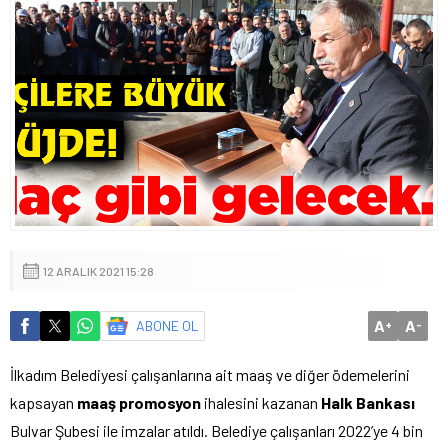
12 ARALIK 2021 15:28
A
A
ABONE OL
+
-
İlkadım Belediyesi çalışanlarına ait maaş ve diğer ödemelerini
kapsayan
maaş promosyon
ihalesini kazanan
Halk Bankası
Bulvar Şubesi ile imzalar atıldı. Belediye çalışanları 2022’ye 4 bin