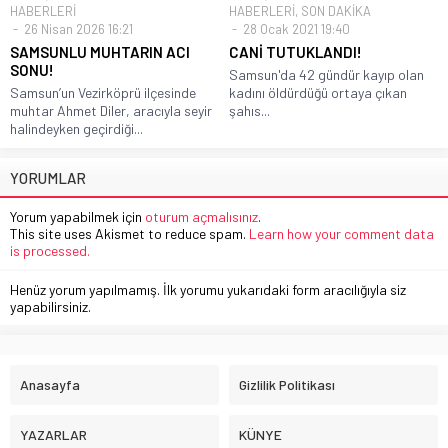
HABERLERİ
HABERLERİ
,
SON DAKİKA
26 Nisan 2026 16:21
28 Ocak 2021 19:40
SAMSUNLU MUHTARIN ACI
CANİ TUTUKLANDI!
SONU!
Samsun'da 42 gündür kayıp olan
Samsun’un Vezirköprü ilçesinde
kadını öldürdüğü ortaya çıkan
muhtar Ahmet Diler, aracıyla seyir
şahıs...
halindeyken geçirdiği...
YORUMLAR
Yorum yapabilmek için
oturum açmalısınız
.
This site uses Akismet to reduce spam.
Learn how your comment data
is processed.
Henüz yorum yapılmamış. İlk yorumu yukarıdaki form aracılığıyla siz
yapabilirsiniz.
Anasayfa
Gizlilik Politikası
YAZARLAR
KÜNYE