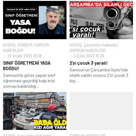
ASAYİŞ
,
GÜNDEM
,
SAMSUN
ASAYİŞ
,
Çarşamba haberleri
,
HABERLERİ
SAMSUN HABERLERİ
22 Aralık 2025 18:38
4 Eylül 2022 15:26
SINIF ÖĞRETMENİ YASA
2’si çocuk 3 yaralı!
BOĞDU!
Samsun'un Çarşamba İlçesi'nde
Samsun’da görev yapan sınıf
silahlı saldırı sonucu 2'si çocuk 3
öğretmeni geçirdiği kalp krizi
kişi...
sonrası kaldırıldığı...
ASAYİŞ
,
Çarşamba haberleri
,
SAMSUN HABERLERİ