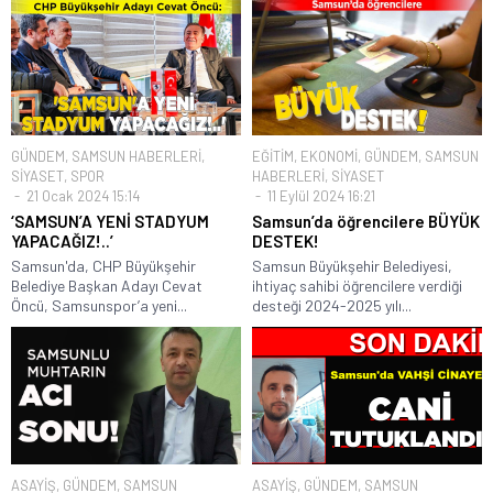
GÜNDEM
,
SAMSUN HABERLERİ
,
EĞİTİM
,
EKONOMİ
,
GÜNDEM
,
SAMSUN
SİYASET
,
SPOR
HABERLERİ
,
SİYASET
21 Ocak 2024 15:14
11 Eylül 2024 16:21
‘SAMSUN’A YENİ STADYUM
Samsun’da öğrencilere BÜYÜK
YAPACAĞIZ!..’
DESTEK!
Samsun'da, CHP Büyükşehir
Samsun Büyükşehir Belediyesi,
Belediye Başkan Adayı Cevat
ihtiyaç sahibi öğrencilere verdiği
Öncü, Samsunspor’a yeni...
desteği 2024-2025 yılı...
ASAYİŞ
,
GÜNDEM
,
SAMSUN
ASAYİŞ
,
GÜNDEM
,
SAMSUN