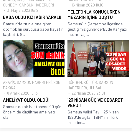
GÜNDEM
,
SAMSUN HABERLERİ
16 Nisan 2020 18:10
31 Mayıs 2023 15:12
TELEFONLA KONUŞURKEN
BABA ÖLDÜ KIZI AĞIR YARALI!
MEZARIN İÇİNE DÜŞTÜ
Samsun’da tırın altına giren
Samsun’un Çarşamba ilçesinde
otomobilin sürücüsü baba hayatını
geçtiğimiz günlerde ‘Evde Kal’ yazılı
kaybetti, 8...
mezar taşı...
ASAYİŞ
,
SAMSUN HABERLERİ
,
SON
GÜNDEM
,
KÜLTÜR
,
SAMSUN
DAKİKA
HABERLERİ
,
ULUSAL
8 Aralık 2020 16:13
22 Nisan 2025 23:01
AMELİYAT OLDU, ÖLDÜ!
’23 NİSAN GÜÇ VE CESARET
VERDİ!
Samsun'da bir hastanede 40 gün
önce mide küçültme ameliyatı
Samsun Valisi Tavlı, 23 Nisan
olan...
1920'de açılan TBMM'nin Türk
milletine...