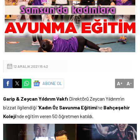
12 ARALIK 2021 15:42
A
A
ABONE OL
+
-
Garip & Zeycan Yıldırım Vakfı
Direktörü Zeycan Yıldırım’ın
bizzat ilgilendiği
‘Kadın Öz Savunma Eğitimi
’ne
Bahçeşehir
Koleji
’nde eğitim veren 50 öğretmen katıldı.