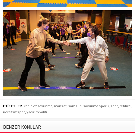
ETİKETLER:
kadın öz savunma
,
manset
,
samsun
,
savunma sporu
,
spor
,
tehlike
,
ücretsiz spor
,
yıldırım vakfı
BENZER KONULAR