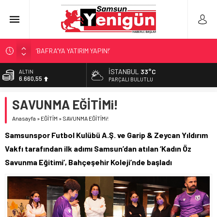
İŞTE FINDIK FİYATI!
YÖNETİCİ SEÇERKEN YAPILAN EN BÜYÜK HATALAR
İSTANBUL
33°C
ALTIN
6.660,55
GERİ SAYIM BAŞLADI
PARÇALI BULUTLU
SAMSUNSPOR’DA HEDEF 5’İNCİLİK!
BİST
SAVUNMA EĞİTİMi!
13.779,39
‘BAFRA’YA YATIRIM YAPIN!’
Anasayfa
»
EĞİTİM
»
SAVUNMA EĞİTİMi!
DOLAR
47,7111
Samsunspor Futbol Kulübü A.Ş. ve Garip & Zeycan Yıldırım
EURO
Vakfı tarafından ilk adımı Samsun’dan atılan ‘Kadın Öz
55,1881
Savunma Eğitimi’, Bahçeşehir Koleji’nde başladı