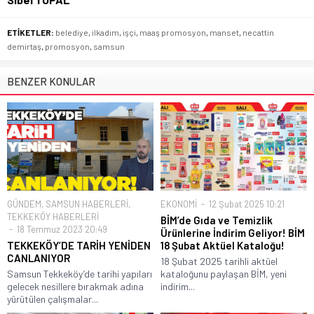
ETİKETLER:
belediye
,
ilkadım
,
işçi
,
maaş promosyon
,
manset
,
necattin
demirtaş
,
promosyon
,
samsun
BENZER KONULAR
GÜNDEM
,
SAMSUN HABERLERİ
,
EKONOMİ
12 Şubat 2025 10:21
TEKKEKÖY HABERLERİ
BİM’de Gıda ve Temizlik
18 Temmuz 2023 20:49
Ürünlerine İndirim Geliyor! BİM
TEKKEKÖY’DE TARİH YENİDEN
18 Şubat Aktüel Kataloğu!
CANLANIYOR
18 Şubat 2025 tarihli aktüel
Samsun Tekkeköy’de tarihi yapıları
kataloğunu paylaşan BİM, yeni
gelecek nesillere bırakmak adına
indirim...
yürütülen çalışmalar...