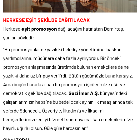
HERKESE EŞİT ŞEKİLDE DAĞITILACAK
Herkese
eşit promosyon
dağılacağını hatırlatan Demirtaş,
şunları söyledi:
“Bu promosyonlar ne yazık ki belediye yönetimine, başkan
yardımcılarına, müdürlere daha fazla ayrılıyordu. Bir önceki
promosyon anlaşmasında üretimde bulunan emekçilere de ne
yazık ki daha az bir pay verilirdi. Bütün gücümüzle buna karşıyız.
Ama bugün burada alınan bu promosyon işçilerimize eşit ve
demokratik şekilde dağıtılacak.
Gazi İmar A.Ş.
bünyesindeki
çalışanlarımızın hepsine bu bedel ocak ayının ilk maaşlarında tek
seferde ödenecek. Özveriyle, İlkadım’a ve İlkadımlı
hemşerilerimize en iyi hizmeti sunmaya çalışan emekçilerimize
hayırlı, uğurlu olsun. Güle güle harcasınlar.”
Sibel TOPAL