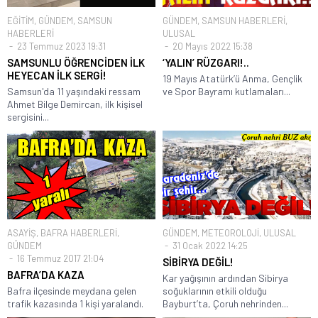
EĞİTİM
,
GÜNDEM
,
SAMSUN
GÜNDEM
,
SAMSUN HABERLERİ
,
HABERLERİ
ULUSAL
23 Temmuz 2023 19:31
20 Mayıs 2022 15:38
SAMSUNLU ÖĞRENCİDEN İLK
‘YALIN’ RÜZGARI!..
HEYECAN İLK SERGİ!
19 Mayıs Atatürk’ü Anma, Gençlik
Samsun'da 11 yaşındaki ressam
ve Spor Bayramı kutlamaları...
Ahmet Bilge Demircan, ilk kişisel
sergisini...
ASAYİŞ
,
BAFRA HABERLERİ
,
GÜNDEM
,
METEOROLOJİ
,
ULUSAL
GÜNDEM
31 Ocak 2022 14:25
16 Temmuz 2017 21:04
SİBİRYA DEĞİL!
BAFRA’DA KAZA
Kar yağışının ardından Sibirya
Bafra ilçesinde meydana gelen
soğuklarının etkili olduğu
trafik kazasında 1 kişi yaralandı.
Bayburt’ta, Çoruh nehrinden...