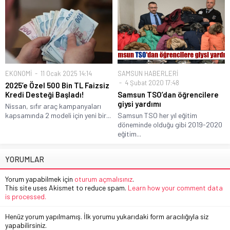
EKONOMİ
11 Ocak 2025 14:14
SAMSUN HABERLERİ
4 Şubat 2020 17:48
2025’e Özel 500 Bin TL Faizsiz
Kredi Desteği Başladı!
Samsun TSO’dan öğrencilere
giysi yardımı
Nissan, sıfır araç kampanyaları
kapsamında 2 modeli için yeni bir...
Samsun TSO her yıl eğitim
döneminde olduğu gibi 2019-2020
eğitim...
YORUMLAR
Yorum yapabilmek için
oturum açmalısınız
.
This site uses Akismet to reduce spam.
Learn how your comment data
is processed.
Henüz yorum yapılmamış. İlk yorumu yukarıdaki form aracılığıyla siz
yapabilirsiniz.