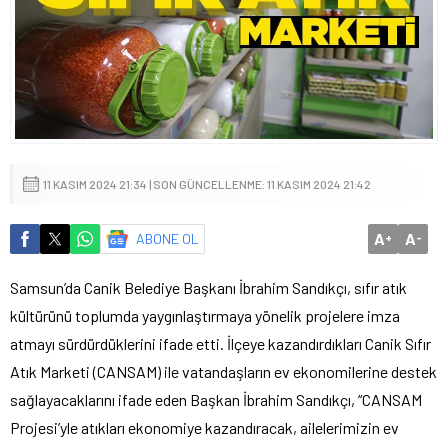
11 KASIM 2024 21:34 | SON GÜNCELLENME: 11 KASIM 2024 21:42
A
A
ABONE OL
+
-
Samsun’da Canik Belediye Başkanı İbrahim Sandıkçı, sıfır atık
kültürünü toplumda yaygınlaştırmaya yönelik projelere imza
atmayı sürdürdüklerini ifade etti. İlçeye kazandırdıkları Canik Sıfır
Atık Marketi (CANSAM) ile vatandaşların ev ekonomilerine destek
sağlayacaklarını ifade eden Başkan İbrahim Sandıkçı, “CANSAM
Projesi’yle atıkları ekonomiye kazandıracak, ailelerimizin ev