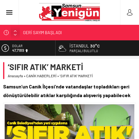
GERİ SAYIM BAŞLADI
SAMSUNSPOR’DA HEDEF 5’İNCİLİK!
İSTANBUL
30°C
DOLAR
47,7189
‘BAFRA’YA YATIRIM YAPIN!’
PARÇALI BULUTLU
KUNDUZ’DA SKANDAL!
EURO
‘SIFIR ATIK’ MARKETİ
55,2097
YÖNETİCİ SEÇERKEN YAPILAN EN BÜYÜK HATALAR
Anasayfa
»
CANİK HABERLERİ
»
‘SIFIR ATIK’ MARKETİ
ALTIN
6.680,93
Samsun’un Canik İlçesi’nde vatandaşlar topladıkları geri
BİST
dönüştürülebilir atıklar karşılığında alışveriş yapabilecek
13.795,57