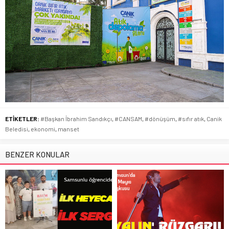
ETİKETLER:
#Başkan İbrahim Sandıkçı
,
#CANSAM
,
#dönüşüm
,
#sıfır atık
,
Canik
Beledisi
,
ekonomi
,
manset
BENZER KONULAR