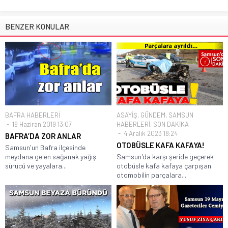
BENZER KONULAR
BAFRA HABERLERİ
ASAYİŞ
,
GÜNDEM
,
SAMSUN
19 Haziran 2019 13:07
HABERLERİ
,
SON DAKİKA
4 Aralık 2023 18:24
BAFRA’DA ZOR ANLAR
OTOBÜSLE KAFA KAFAYA!
Samsun'un Bafra ilçesinde
meydana gelen sağanak yağış
Samsun'da karşı şeride geçerek
sürücü ve yayalara...
otobüsle kafa kafaya çarpışan
otomobilin parçalara...