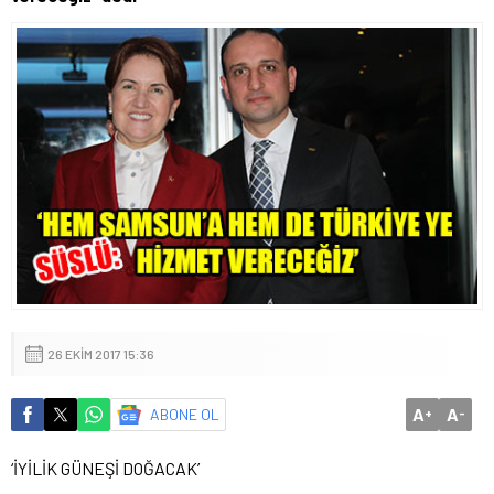
26 EKIM 2017 15:36
A
A
ABONE OL
+
-
‘İYİLİK GÜNEŞİ DOĞACAK’