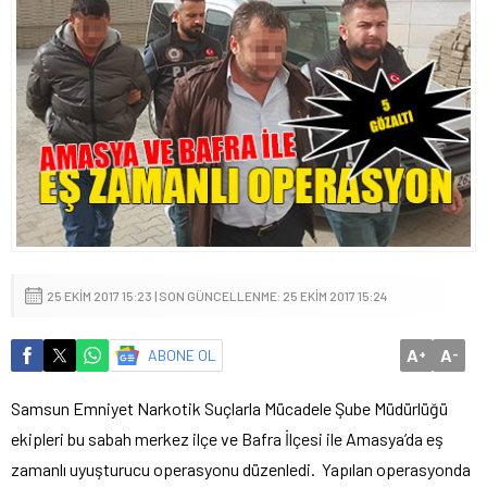
25 EKIM 2017 15:23 | SON GÜNCELLENME: 25 EKIM 2017 15:24
A
A
ABONE OL
+
-
Samsun Emniyet Narkotik Suçlarla Mücadele Şube Müdürlüğü
ekipleri bu sabah merkez ilçe ve Bafra İlçesi ile Amasya’da eş
zamanlı uyuşturucu operasyonu düzenledi. Yapılan operasyonda