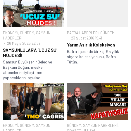
EKONOMİ
,
GÜNDEM
,
SAMSUN
BAFRA HABERLERİ
,
GÜNDEM
HABERLERİ
23 Şubat 2016 19:41
26 Mayıs 2025 22:59
Yarım Asırlık Koleksiyon
SAMSUNLULAR’A ‘UCUZ SU’
Bafra ilçesinde bir kişi 66 yıllık
MÜJDESİ!
sigara koleksiyonunu, Bafra
Samsun Büyükşehir Belediye
Tütün...
Başkanı Doğan, mesken
abonelerine iyileştirme
yapacaklarını açıkladı
EKONOMİ
,
GÜNDEM
,
SAMSUN
GÜNDEM
,
SAMSUN HABERLERİ
,
HABERLERİ
SİYASET
,
ULUSAL