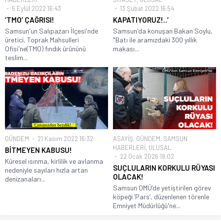
5 Eylül 2022 16:43
13 Şubat 2022 16:54
‘TMO’ ÇAĞRISI!
KAPATIYORUZ!..’
Samsun'un Salıpazarı İlçesi'nde
Samsun'da konuşan Bakan Soylu,
üretici, Toprak Mahsulleri
"Batı ile aramızdaki 300 yıllık
Ofisi'ne(TMO) fındık ürününü
makası...
teslim...
GÜNDEM
21 Kasım 2022 16:32
ASAYİŞ
,
GÜNDEM
,
SAMSUN
HABERLERİ
,
ULUSAL
BİTMEYEN KABUSU!
22 Ocak 2026 18:02
Küresel ısınma, kirlilik ve avlanma
SUÇLULARIN KORKULU RÜYASI
nedeniyle sayıları hızla artan
OLACAK!
denizanaları...
Samsun OMÜ’de yetiştirilen görev
köpeği ’Pars’, düzenlenen törenle
Emniyet Müdürlüğü'ne...