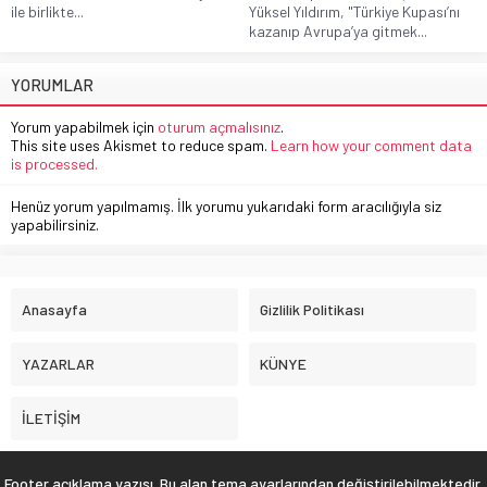
ile birlikte...
Yüksel Yıldırım, "Türkiye Kupası’nı
kazanıp Avrupa’ya gitmek...
YORUMLAR
Yorum yapabilmek için
oturum açmalısınız
.
This site uses Akismet to reduce spam.
Learn how your comment data
is processed.
Henüz yorum yapılmamış. İlk yorumu yukarıdaki form aracılığıyla siz
yapabilirsiniz.
Anasayfa
Gizlilik Politikası
YAZARLAR
KÜNYE
İLETİŞİM
Footer açıklama yazısı. Bu alan tema ayarlarından değiştirilebilmektedir.