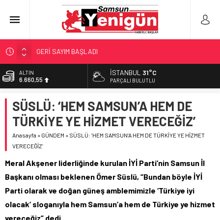
GERİ SAYIM BAŞLADI
SAMSUNSPOR’DA HEDEF 5’İNCİLİK!
İSTANBUL
31°C
ALTIN
6.660,55
‘BAFRA’YA YATIRIM YAPIN!’
PARÇALI BULUTLU
İŞTE FINDIK FİYATI!
BİST
SÜSLÜ: ‘HEM SAMSUN’A HEM DE
13.779,39
YÖNETİCİ SEÇERKEN YAPILAN EN BÜYÜK HATALAR
TÜRKİYE YE HİZMET VERECEĞİZ’
DOLAR
47,7111
Anasayfa
»
GÜNDEM
»
SÜSLÜ: ‘HEM SAMSUN’A HEM DE TÜRKİYE YE HİZMET
VERECEĞİZ’
EURO
55,1881
Meral Akşener liderliğinde kurulan İYİ Parti’nin Samsun İl
Başkanı olması beklenen Ömer Süslü, “Bundan böyle İYİ
Parti olarak ve doğan güneş amblemimizle ‘Türkiye iyi
olacak’ sloganıyla hem Samsun’a hem de Türkiye ye hizmet
vereceğiz” dedi