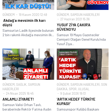
GÜNDEM
19 Kasım 2020 12:49
GÜNDEM
,
SAMSUN HABERLERİ
27 Haziran 2021 15:36
Akdağ’a mevsimin ilk karı
düştü
YUSUF ZİYA ÇAKIR’A
GÜVENOYU
Samsun’un Ladik ilçesinde bulunan
2 bin rakımlı Akdağ’a mevsimin ilk...
Samsun 19 Mayıs Gazeteciler
Cemiyeti Olağan Genel Kurulu’nda
Yusuf Ziya...
GÜNDEM
,
SAĞLIK
,
SAMSUN
GÜNDEM
,
SAMSUN HABERLERİ
,
SON
HABERLERİ
DAKİKA
,
SPOR
,
ULUSAL
24 Nisan 2025 16:45
9 Şubat 2026 19:13
ANLAMLI ZİYARET!
‘ARTIK HEDEF TÜRKİYE
KUPASI!’
Samsun Valisi Orhan Tavlı,
beraberinde Rektör Fatma Aydın
Samsunspor Kulübü Başkanı