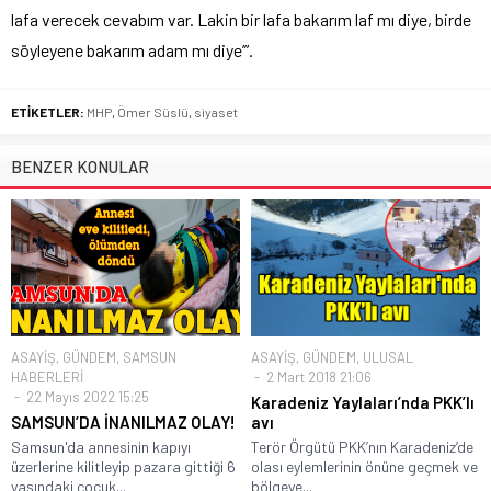
lafa verecek cevabım var. Lakin bir lafa bakarım laf mı diye, birde
söyleyene bakarım adam mı diye’”.
ETİKETLER:
MHP
,
Ömer Süslü
,
siyaset
BENZER KONULAR
ASAYİŞ
,
GÜNDEM
,
SAMSUN
ASAYİŞ
,
GÜNDEM
,
ULUSAL
HABERLERİ
2 Mart 2018 21:06
22 Mayıs 2022 15:25
Karadeniz Yaylaları’nda PKK’lı
SAMSUN’DA İNANILMAZ OLAY!
avı
Samsun'da annesinin kapıyı
Terör Örgütü PKK’nın Karadeniz’de
üzerlerine kilitleyip pazara gittiği 6
olası eylemlerinin önüne geçmek ve
yaşındaki çocuk...
bölgeye...