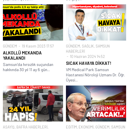
GÜNDEM
19 Kasım 2023 17:57
GÜNDEM
,
SAĞLIK
,
SAMSUN
HABERLERİ
ALKOLLÜ MEKANDA
10 Haziran 2024 14:52
YAKALANDI
SICAK HAVAYA DİKKAT!
Samsun'da hırsızlık suçundan
hakkında 30 yıl 11 ay 6 gün...
VM Medical Park Samsun
Hastanesi Nöroloji Uzmanı Dr. Öğr.
Üyesi...
ASAYİŞ
,
BAFRA HABERLERİ
,
EĞİTİM
,
EKONOMİ
,
GÜNDEM
,
SAMSUN