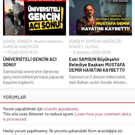
ASAYİŞ
,
GÜNDEM
,
İlkadım Haberleri
,
GÜNDEM
,
SAMSUN HABERLERİ
,
SAMSUN HABERLERİ
SİYASET
,
ULUSAL
11 Eylül 2024 16:52
6 Ağustos 2025 09:05
ÜNİVERSİTELİ GENCİN ACI
Eski SAMSUN Büyükşehir
SONU!
Belediye Başkanı MUSTAFA
DEMİR HAYATINI KAYBETTİ!
Samsun’da üniversite öğrencisi
genç motosikletiyle kaza yaparak
Samsun'un 3 dönem milletvekili,
hayatını kaybetti
eski Bakan ve bir önceki dönem...
YORUMLAR
Yorum yapabilmek için
oturum açmalısınız
.
This site uses Akismet to reduce spam.
Learn how your comment data
is processed.
Henüz yorum yapılmamış. İlk yorumu yukarıdaki form aracılığıyla siz