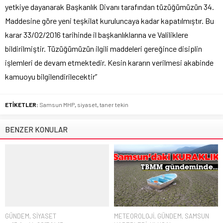
yetkiye dayanarak Başkanlık Divanı tarafından tüzüğümüzün 34.
Maddesine göre yeni teşkilat kuruluncaya kadar kapatılmıştır. Bu
karar 33/02/2016 tarihinde il başkanlıklarına ve Valiliklere
bildirilmiştir. Tüzüğümüzün ilgili maddeleri gereğince disiplin
işlemleri de devam etmektedir. Kesin kararın verilmesi akabinde
kamuoyu bilgilendirilecektir”
ETİKETLER:
Samsun MHP
,
siyaset
,
taner tekin
BENZER KONULAR
GÜNDEM
,
SİYASET
METEOROLOJİ
,
GÜNDEM
,
SAMSUN