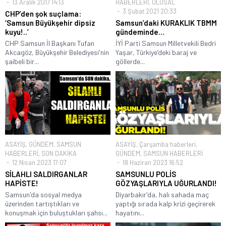
13 Aralık 2017 14:13
HABERLERİ
,
ULUSAL
3 Şubat 2021 20:33
CHP’den şok suçlama:
‘Samsun Büyükşehir dipsiz
Samsun’daki KURAKLIK TBMM
kuyu!..’
gündeminde…
CHP Samsun İl Başkanı Tufan
İYİ Parti Samsun Milletvekili Bedri
Akcagöz, Büyükşehir Belediyesi'nin
Yaşar, Türkiye’deki baraj ve
şaibeli bir...
göllerde...
ASAYİŞ
,
GÜNDEM
,
SAMSUN
ASAYİŞ
,
Çarşamba haberleri
,
HABERLERİ
,
SON DAKİKA
GÜNDEM
,
SAMSUN HABERLERİ
12 Nisan 2023 17:07
18 Haziran 2023 16:52
SİLAHLI SALDIRGANLAR
SAMSUNLU POLİS
HAPİSTE!
GÖZYAŞLARIYLA UĞURLANDI!
Samsun'da sosyal medya
Diyarbakır'da, halı sahada maç
üzerinden tartıştıkları ve
yaptığı sırada kalp krizi geçirerek
konuşmak için buluştukları şahsı...
hayatını...