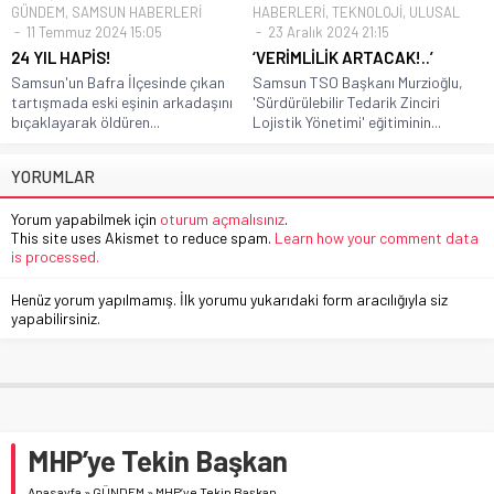
GÜNDEM
,
SAMSUN HABERLERİ
HABERLERİ
,
TEKNOLOJİ
,
ULUSAL
11 Temmuz 2024 15:05
23 Aralık 2024 21:15
24 YIL HAPİS!
‘VERİMLİLİK ARTACAK!..’
Samsun'un Bafra İlçesinde çıkan
Samsun TSO Başkanı Murzioğlu,
tartışmada eski eşinin arkadaşını
'Sürdürülebilir Tedarik Zinciri
bıçaklayarak öldüren...
Lojistik Yönetimi' eğitiminin...
YORUMLAR
Yorum yapabilmek için
oturum açmalısınız
.
This site uses Akismet to reduce spam.
Learn how your comment data
is processed.
Henüz yorum yapılmamış. İlk yorumu yukarıdaki form aracılığıyla siz
yapabilirsiniz.
MHP’ye Tekin Başkan
Anasayfa
»
GÜNDEM
»
MHP’ye Tekin Başkan