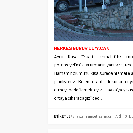
HERKES GURUR DUYACAK
Aydın Kaya, “Maarif Termal Otel’i mo
potansiyelimizi artırmanın yanı sıra, r
Hamam bölümünü kısa sürede hizmete açar
planlıyoruz. Bölenin tarihi dokusuna uy
etmeyi hedeflemekteyiz. Havza’ya yakışa
ortaya çıkaracağız” dedi.
ETİKETLER:
havza
,
manset
,
samsun
,
TARİHİ OTE