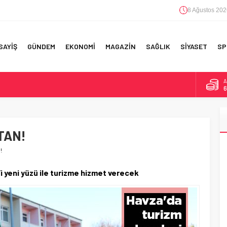
8 Ağustos 202
SAYİŞ
GÜNDEM
EKONOMİ
MAGAZİN
SAĞLIK
SİYASET
SP
A
6
F 5’İNCİLİK!
B
1
IN!’
TAN!
D
4
 YAPILAN EN BÜYÜK HATALAR
!
E
5
i yeni yüzü ile turizme hizmet verecek