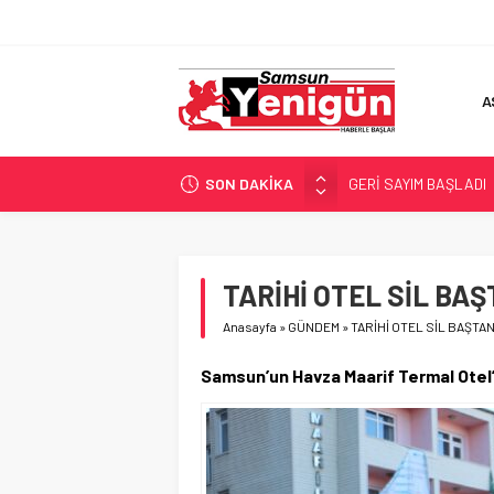
A
SON DAKİKA
GERİ SAYIM BAŞLADI
SAMSUNSPOR’DA HEDE
‘BAFRA’YA YATIRIM YAP
İŞTE FINDIK FİYATI!
TARİHİ OTEL SİL BAŞ
YÖNETİCİ SEÇERKEN
Anasayfa
»
GÜNDEM
»
TARİHİ OTEL SİL BAŞTAN
Samsun’un Havza Maarif Termal Otel’