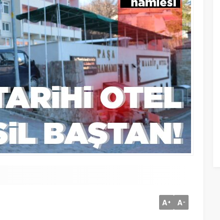
A
A
+
-