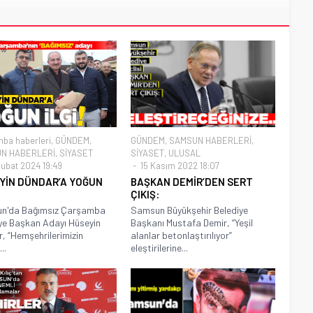
ba haberleri
,
GÜNDEM
,
GÜNDEM
,
SAMSUN HABERLERİ
,
N HABERLERİ
,
SİYASET
SİYASET
,
ULUSAL
ubat 2024 19:49
15 Kasım 2022 18:07
YİN DÜNDAR’A YOĞUN
BAŞKAN DEMİR’DEN SERT
ÇIKIŞ:
n'da Bağımsız Çarşamba
Samsun Büyükşehir Belediye
ye Başkan Adayı Hüseyin
Başkanı Mustafa Demir, “Yeşil
, “Hemşehrilerimizin
alanlar betonlaştırılıyor”
..
eleştirilerine...