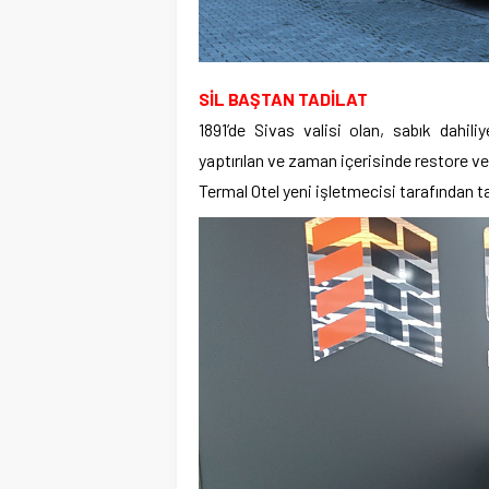
SİL BAŞTAN TADİLAT
1891’de Sivas valisi olan, sabık dahi
yaptırılan ve zaman içerisinde restore v
Termal Otel yeni işletmecisi tarafından tad