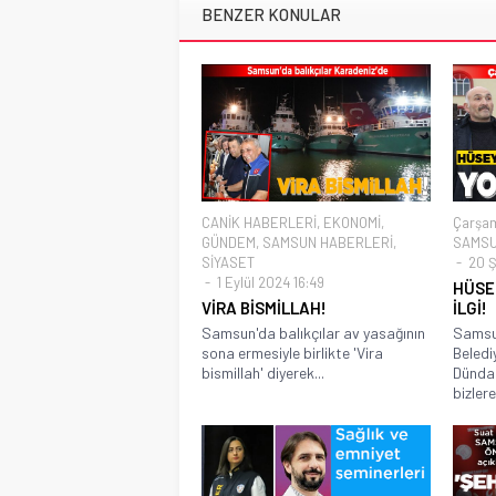
BENZER KONULAR
CANİK HABERLERİ
,
EKONOMİ
,
Çarşam
GÜNDEM
,
SAMSUN HABERLERİ
,
SAMSU
SİYASET
20 Ş
1 Eylül 2024 16:49
HÜSE
VİRA BİSMİLLAH!
İLGİ!
Samsun'da balıkçılar av yasağının
Samsu
sona ermesiyle birlikte 'Vira
Beledi
bismillah' diyerek...
Dündar
bizlere.