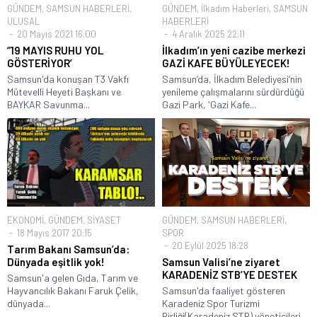
GÜNDEM
,
SAMSUN HABERLERİ
,
GÜNDEM
,
İlkadım Haberleri
,
SAMSUN
ULUSAL
HABERLERİ
20 Mayıs 2021 16:00
4 Aralık 2025 22:11
“19 MAYIS RUHU YOL
İlkadım’ın yeni cazibe merkezi
GÖSTERİYOR’
GAZİ KAFE BÜYÜLEYECEK!
Samsun'da konuşan T3 Vakfı
Samsun’da, İlkadım Belediyesi’nin
Mütevelli Heyeti Başkanı ve
yenileme çalışmalarını sürdürdüğü
BAYKAR Savunma...
Gazi Park, 'Gazi Kafe...
EKONOMİ
,
GÜNDEM
,
SİYASET
GÜNDEM
,
SAMSUN HABERLERİ
,
18 Mayıs 2017 20:15
SPOR
20 Eylül 2025 18:28
Tarım Bakanı Samsun’da:
Dünyada eşitlik yok!
Samsun Valisi’ne ziyaret
KARADENİZ STB’YE DESTEK
Samsun'a gelen Gıda, Tarım ve
Hayvancılık Bakanı Faruk Çelik,
Samsun'da faaliyet gösteren
dünyada...
Karadeniz Spor Turizmi
Birliği(Karadeniz STB) yöneticileri,