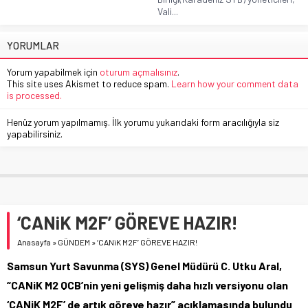
Vali...
YORUMLAR
Yorum yapabilmek için
oturum açmalısınız
.
This site uses Akismet to reduce spam.
Learn how your comment data
is processed.
Henüz yorum yapılmamış. İlk yorumu yukarıdaki form aracılığıyla siz
yapabilirsiniz.
‘CANiK M2F’ GÖREVE HAZIR!
Anasayfa
»
GÜNDEM
»
‘CANiK M2F’ GÖREVE HAZIR!
Samsun Yurt Savunma (SYS) Genel Müdürü C. Utku Aral,
“CANiK M2 QCB’nin yeni gelişmiş daha hızlı versiyonu olan
‘CANiK M2F’ de artık göreve hazır” açıklamasında bulundu