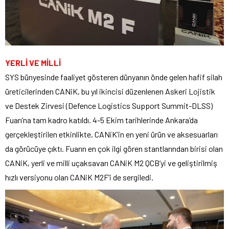
YERLİ VE MİLLİ
SYS bünyesinde faaliyet gösteren dünyanın önde gelen hafif silah
üreticilerinden CANiK, bu yıl ikincisi düzenlenen Askeri Lojistik
ve Destek Zirvesi (Defence Logistics Support Summit-DLSS)
Fuarı’na tam kadro katıldı. 4-5 Ekim tarihlerinde Ankara’da
gerçekleştirilen etkinlikte, CANiK’in en yeni ürün ve aksesuarları
da görücüye çıktı. Fuarın en çok ilgi gören stantlarından birisi olan
CANiK, yerli ve milli uçaksavarı CANiK M2 QCB’yi ve geliştirilmiş
hızlı versiyonu olan CANiK M2F’i de sergiledi.