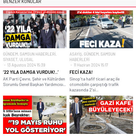
BENZER KONULAR
GÜNDEM
,
SAMSUN HABERLERİ
,
ASAYİŞ
,
GÜNDEM
,
SAMSUN
SİYASET
,
ULUSAL
HABERLERİ
13 Ağustos 2024 15:39
11 Haziran 2024 15:17
‘22 YILA DAMGA VURDUK!..’
FECİ KAZA!
AK Parti Çevre, Şehir ve Kültürden
Sinop'ta hafif ticari araç ile
Sorumlu Genel Başkan Yardımcısı...
otomobilin çarpıştığı trafik
kazasında 2'si...