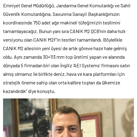
Emniyet Genel Müdürlüğü, Jandarma Genel Komutanlığı ve Sahil
Güvenlik Komutanlığına, Savunma Sanayii Başkanlığımızın
koordinesinde 750 adet ağır makineli tüfeğimizin teslimini
tamamlayacağız. Bunun yanı sıra CANiK M2 QCB’nin daha hızlı
versiyonu olan CANiK M2F’in testleri tamamlandı. Böylelikle
CANiK M2 ailesinin yeni üyesi de artık göreve hazır hale gelmiş
oldu. Aynı zamanda 30×113 mm top üretimi yapan ve alanında
dünyada 5 firmadan biri olan İngiliz ‘AEI Systems’ firmasını satın
almış olmamız ile birlikte deniz, hava ve kara platformları için
stratejik öneme sahip olan orta kalibre topları da ülkemize
kazandırdık” diye konuştu.