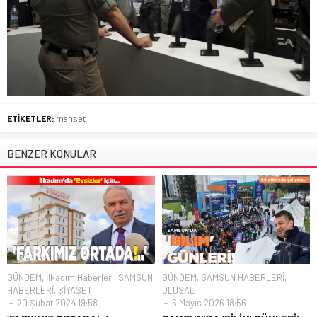
ETİKETLER:
manset
BENZER KONULAR
GÜNDEM
,
İlkadım Haberleri
,
SAMSUN
GÜNDEM
,
SAMSUN HABERLERİ
,
HABERLERİ
,
SİYASET
ULUSAL
20 Şubat 2024 19:58
6 Mayıs 2026 18:56