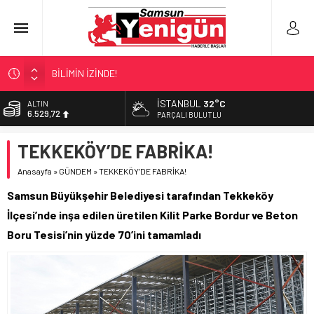
BİLİMİN İZİNDE!
TIR’A ‘ZEHİR’ BASKINI!
İSTANBUL
32°C
ALTIN
6.529,72
FECİ SON!
PARÇALI BULUTLU
UÇURUMDA CAN PAZARI!
BİST
TEKKEKÖY’DE FABRİKA!
13.703,13
SAMSUN YANACAK!
Anasayfa
»
GÜNDEM
»
TEKKEKÖY’DE FABRİKA!
DOLAR
47,5844
Samsun Büyükşehir Belediyesi tarafından Tekkeköy
EURO
İlçesi’nde inşa edilen üretilen Kilit Parke Bordur ve Beton
55,1152
Boru Tesisi’nin yüzde 70’ini tamamladı