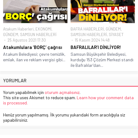
Atakum Haberleri
,
EKONOMİ
,
BAFRA HABERLERİ
,
GÜNDEM
,
GÜNDEM
,
SAMSUN HABERLERİ
SAMSUN HABERLERİ
,
SİYASET
25 Ağustos 2021 17:30
15 Kasım 2024 14:48
Atakumlulara ‘BORÇ’ çağrısı
BAFRALILAR’I DİNLİYOR!
Atakum Belediyesi; çevre temizlik,
Samsun Büyükşehir Belediyesi,
emlak, ilan ve reklam vergisi gibi...
kurduğu 153 Çözüm Merkezi standı
ile Bafralılar'dan...
YORUMLAR
Yorum yapabilmek için
oturum açmalısınız
.
This site uses Akismet to reduce spam.
Learn how your comment data
is processed.
Henüz yorum yapılmamış. İlk yorumu yukarıdaki form aracılığıyla siz
yapabilirsiniz.