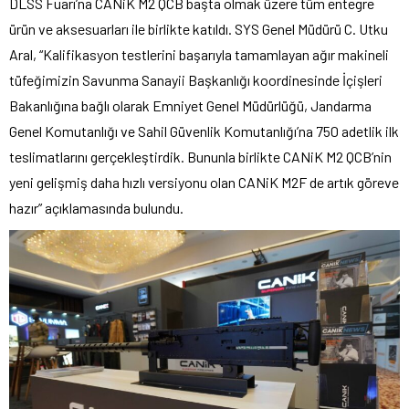
DLSS Fuarı’na CANiK M2 QCB başta olmak üzere tüm entegre
ürün ve aksesuarları ile birlikte katıldı. SYS Genel Müdürü C. Utku
Aral, “Kalifikasyon testlerini başarıyla tamamlayan ağır makineli
tüfeğimizin Savunma Sanayii Başkanlığı koordinesinde İçişleri
Bakanlığına bağlı olarak Emniyet Genel Müdürlüğü, Jandarma
Genel Komutanlığı ve Sahil Güvenlik Komutanlığı’na 750 adetlik ilk
teslimatlarını gerçekleştirdik. Bununla birlikte CANiK M2 QCB’nin
yeni gelişmiş daha hızlı versiyonu olan CANiK M2F de artık göreve
hazır” açıklamasında bulundu.