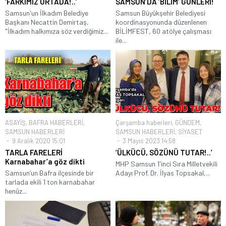
‘FARKIMIZ ORTADA!..’
SAMSUN’DA ‘BİLİM’ GÜNLERİ!
Samsun'un İlkadım Belediye
Samsun Büyükşehir Belediyesi
Başkanı Necattin Demirtaş,
koordinasyonunda düzenlenen
"İlkadım halkımıza söz verdiğimiz...
BİLİMFEST, 60 atölye çalışması
ile...
ASAYİŞ
,
BAFRA HABERLERİ
,
Çarşamba haberleri
,
GÜNDEM
,
SAMSUN HABERLERİ
SAMSUN HABERLERİ
,
SİYASET
9 Aralık 2020 15:01
3 Mayıs 2023 14:58
TARLA FARELERİ
‘ÜLKÜCÜ, SÖZÜNÜ TUTAR!..’
Karnabahar’a göz dikti
MHP Samsun 1'inci Sıra Milletvekili
Samsun’un Bafra ilçesinde bir
Adayı Prof. Dr. İlyas Topsakal,...
tarlada ekili 1 ton karnabahar
henüz...