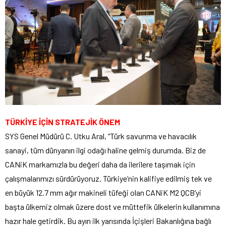
TÜRKİYE İÇİN STRATEJİK ÖNEM
SYS Genel Müdürü C. Utku Aral, “Türk savunma ve havacılık
sanayi, tüm dünyanın ilgi odağı haline gelmiş durumda. Biz de
CANiK markamızla bu değeri daha da ilerilere taşımak için
çalışmalarımızı sürdürüyoruz. Türkiye’nin kalifiye edilmiş tek ve
en büyük 12.7 mm ağır makineli tüfeği olan CANiK M2 QCB’yi
başta ülkemiz olmak üzere dost ve müttefik ülkelerin kullanımına
hazır hale getirdik. Bu ayın ilk yarısında İçişleri Bakanlığına bağlı