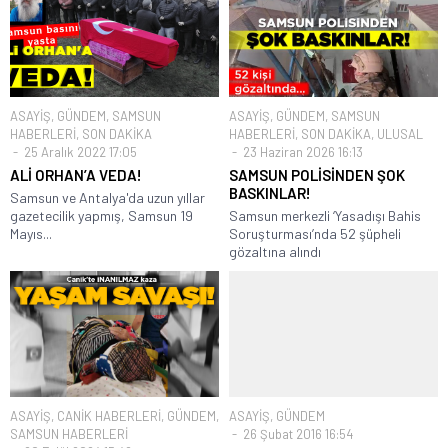
ASAYİŞ
,
GÜNDEM
,
SAMSUN
ASAYİŞ
,
GÜNDEM
,
SAMSUN
HABERLERİ
,
SON DAKİKA
HABERLERİ
,
SON DAKİKA
,
ULUSAL
25 Aralık 2022 17:05
23 Haziran 2026 16:13
ALİ ORHAN’A VEDA!
SAMSUN POLİSİNDEN ŞOK
BASKINLAR!
Samsun ve Antalya'da uzun yıllar
gazetecilik yapmış, Samsun 19
Samsun merkezli ‘Yasadışı Bahis
Mayıs...
Soruşturması’nda 52 şüpheli
gözaltına alındı
ASAYİŞ
,
CANİK HABERLERİ
,
GÜNDEM
,
ASAYİŞ
,
GÜNDEM
SAMSUN HABERLERİ
26 Şubat 2016 16:54