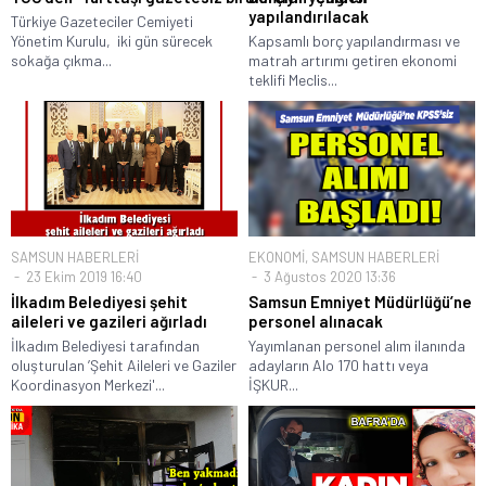
yapılandırılacak
Türkiye Gazeteciler Cemiyeti
Yönetim Kurulu, iki gün sürecek
Kapsamlı borç yapılandırması ve
sokağa çıkma...
matrah artırımı getiren ekonomi
teklifi Meclis...
SAMSUN HABERLERİ
EKONOMİ
,
SAMSUN HABERLERİ
23 Ekim 2019 16:40
3 Ağustos 2020 13:36
İlkadım Belediyesi şehit
Samsun Emniyet Müdürlüğü’ne
aileleri ve gazileri ağırladı
personel alınacak
İlkadım Belediyesi tarafından
Yayımlanan personel alım ilanında
oluşturulan ’Şehit Aileleri ve Gaziler
adayların Alo 170 hattı veya
Koordinasyon Merkezi'...
İŞKUR...