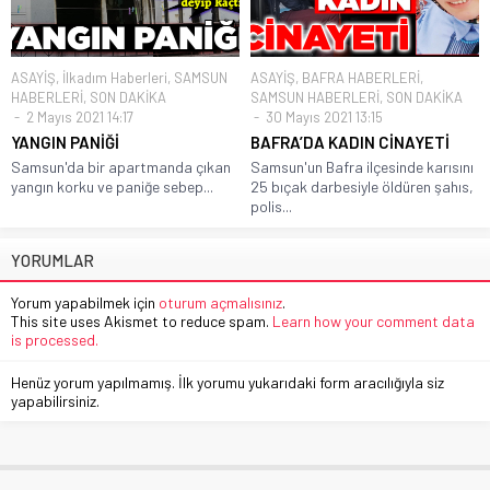
ASAYİŞ
,
İlkadım Haberleri
,
SAMSUN
ASAYİŞ
,
BAFRA HABERLERİ
,
HABERLERİ
,
SON DAKİKA
SAMSUN HABERLERİ
,
SON DAKİKA
2 Mayıs 2021 14:17
30 Mayıs 2021 13:15
YANGIN PANİĞİ
BAFRA’DA KADIN CİNAYETİ
Samsun'da bir apartmanda çıkan
Samsun'un Bafra ilçesinde karısını
yangın korku ve paniğe sebep...
25 bıçak darbesiyle öldüren şahıs,
polis...
YORUMLAR
Yorum yapabilmek için
oturum açmalısınız
.
This site uses Akismet to reduce spam.
Learn how your comment data
is processed.
Henüz yorum yapılmamış. İlk yorumu yukarıdaki form aracılığıyla siz
yapabilirsiniz.