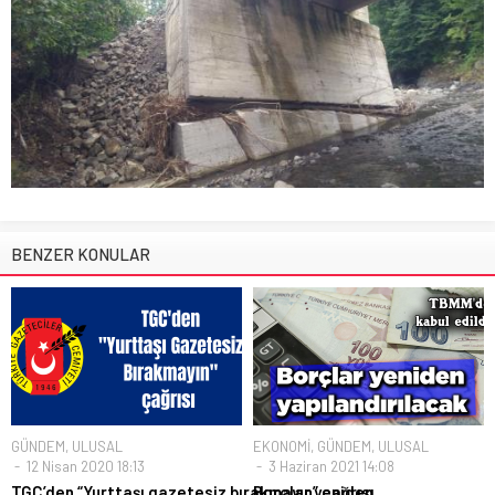
BENZER KONULAR
GÜNDEM
,
ULUSAL
EKONOMİ
,
GÜNDEM
,
ULUSAL
12 Nisan 2020 18:13
3 Haziran 2021 14:08
TGC’den “Yurttaşı gazetesiz bırakmayın” çağrısı
Borçlar yeniden