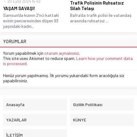
20 Eylül 2024 15:42
Trafik Polisinin Ruhsatsız
YAŞAM SAVAŞI!
Silah Telaşı
Samsun’da kızının 2’nci kattaki
Bafra’da trafik polisi ile vatandaş
evinin penceresinden düşen 93
arasında ruhsatsız ...
yaşındaki kadın...
YORUMLAR
Yorum yapabilmek için
oturum açmalısınız
.
This site uses Akismet to reduce spam.
Learn how your comment data
is processed.
Henüz yorum yapılmamış. İlk yorumu yukarıdaki form aracılığıyla siz
yapabilirsiniz.
Anasayfa
Gizlilik Politikası
YAZARLAR
KÜNYE
İLETİŞİM