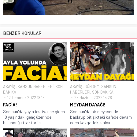
BENZER KONULAR
ASAYİŞ
,
SAMSUN HABERLERİ
,
SON
ASAYİŞ
,
GÜNDEM
,
SAMSUN
DAKİKA
HABERLERİ
,
SON DAKİKA
12 Temmuz 2022 18:15
26 Haziran 2022 15:26
FACİA!
MEYDAN DAYAĞI!
Samsun'da yayla festivaline giden
Samsun'da bir meyhanede
18 yaşındaki genç üzerinde
başlayıp bitişikteki kafede devam
bulunduğu traktörün...
eden kavgadaki saldırı...