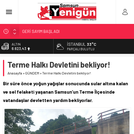
GERİ SAYIM BAŞLADI
SAMSUNSPOR’DA HEDEF 5’İNCİLİK!
İSTANBUL
33°C
ALTIN
6.623,43
‘BAFRA’YA YATIRIM YAPIN!’
PARÇALI BULUTLU
İŞTE FINDIK FİYATI!
BİST
Terme Halkı Devletini bekliyor!
13.785,25
YÖNETİCİ SEÇERKEN YAPILAN EN BÜYÜK HATALAR
Anasayfa
»
GÜNDEM
»
Terme Halkı Devletini bekliyor!
DOLAR
47,7048
Bir süre önce yoğun yağışlar sonucunda sular altına kalan
EURO
ve sel felaketi yaşanan Samsun’un Terme İlçesinde
55,0748
vatandaşlar devletten yardım bekliyorlar.