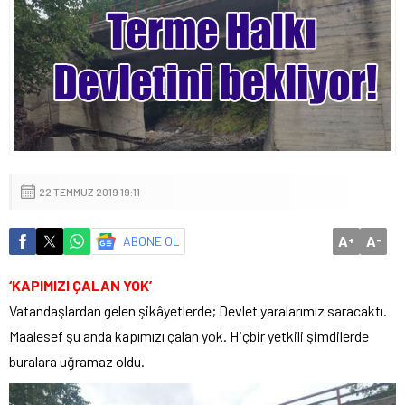
22 TEMMUZ 2019 19:11
A
A
ABONE OL
+
-
‘KAPIMIZI ÇALAN YOK’
Vatandaşlardan gelen şikâyetlerde; Devlet yaralarımız saracaktı.
Maalesef şu anda kapımızı çalan yok. Hiçbir yetkili şimdilerde
buralara uğramaz oldu.