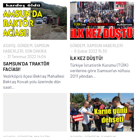
ASAYİŞ
,
GÜNDEM
,
SAMSUN
GÜNDEM
,
SAMSUN HABERLERİ
HABERLERİ
,
SON DAKİKA
6 Şubat 2023 15:30
31 Temmuz 2022 14:04
İLK KEZ DÜŞTÜ!
SAMSUN’DA TRAKTÖR
Türkiye İstatistik Kurumu (TÜİK)
FACİASI!
verilerine göre Samsun’un nüfusu
Vezirköprü ilçesi Bektaş Mahallesi
2011 yılından...
Bektaş Kovalı yolu üzerinde dün
saat...