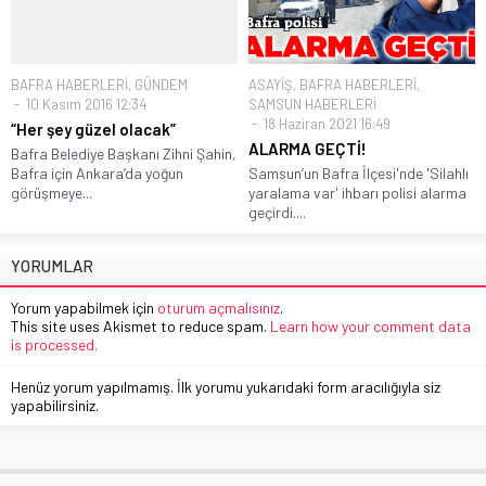
BAFRA HABERLERİ
,
GÜNDEM
ASAYİŞ
,
BAFRA HABERLERİ
,
10 Kasım 2016 12:34
SAMSUN HABERLERİ
18 Haziran 2021 16:49
“Her şey güzel olacak”
ALARMA GEÇTİ!
Bafra Belediye Başkanı Zihni Şahin,
Bafra için Ankara’da yoğun
Samsun’un Bafra İlçesi'nde 'Silahlı
görüşmeye...
yaralama var' ihbarı polisi alarma
geçirdi....
YORUMLAR
Yorum yapabilmek için
oturum açmalısınız
.
This site uses Akismet to reduce spam.
Learn how your comment data
is processed.
Henüz yorum yapılmamış. İlk yorumu yukarıdaki form aracılığıyla siz
yapabilirsiniz.