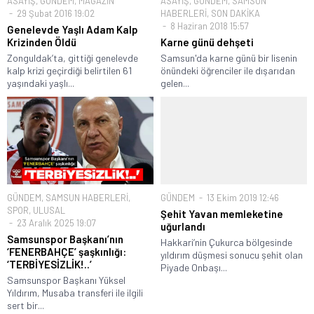
ASAYİŞ
,
GÜNDEM
,
MAGAZİN
ASAYİŞ
,
GÜNDEM
,
SAMSUN
29 Şubat 2016 19:02
HABERLERİ
,
SON DAKİKA
8 Haziran 2018 15:57
Genelevde Yaşlı Adam Kalp
Krizinden Öldü
Karne günü dehşeti
Zonguldak’ta, gittiği genelevde
Samsun'da karne günü bir lisenin
kalp krizi geçirdiği belirtilen 61
önündeki öğrenciler ile dışarıdan
yaşındaki yaşlı...
gelen...
GÜNDEM
,
SAMSUN HABERLERİ
,
GÜNDEM
13 Ekim 2019 12:46
SPOR
,
ULUSAL
Şehit Yavan memleketine
23 Aralık 2025 19:07
uğurlandı
Samsunspor Başkanı’nın
Hakkari’nin Çukurca bölgesinde
‘FENERBAHÇE’ şaşkınlığı:
yıldırım düşmesi sonucu şehit olan
‘TERBİYESİZLİK!..’
Piyade Onbaşı...
Samsunspor Başkanı Yüksel
Yıldırım, Musaba transferi ile ilgili
sert bir...