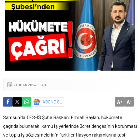
21 OCAK 2024 15:49
A
A
ABONE OL
+
-
Samsun’da TES-İŞ Şube Başkanı Emrah Baylan, hükümete
çağrıda bulunarak, kamu iş yerlerinde ücret dengesinin korunması
ve toplu iş sözleşmelerinin farklı enflasyon rakamlarına tabi