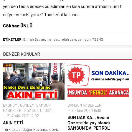
yeniden tesis edecek bu adımları en kısa sürede atmasını ümit
ediyor ve bekliyoruz” ifadelerini kullandı.
Gökhan ÜNLÜ
ETİKETLER:
Emrah Baylan
,
manset
,
refah payı
,
samsun
,
TES-İŞ
BENZER KONULAR
EKONOMİ
,
GÜNDEM
,
SAMSUN
SAMSUN HABERLERİ
HABERLERİ
,
SİYASET
,
ULUSAL
8 Ekim 2020 15:19
21 Aralık 2021 12:02
SON DAKİKA… Resmi
AKIN ETTİ
Gazete’de yayınlandı
SAMSUN’DA ‘PETROL’
Türk Lirası değer kazandı, döviz