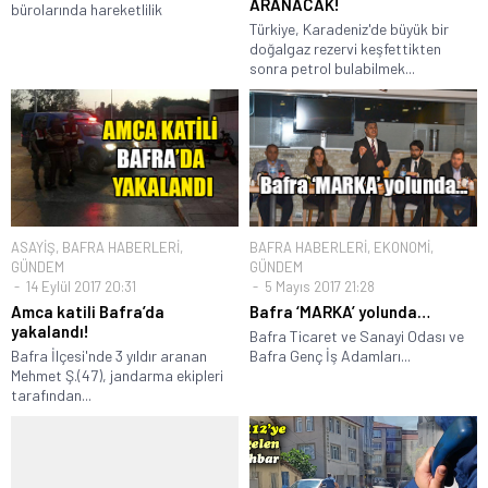
ARANACAK!
bürolarında hareketlilik
Türkiye, Karadeniz'de büyük bir
doğalgaz rezervi keşfettikten
sonra petrol bulabilmek...
ASAYİŞ
,
BAFRA HABERLERİ
,
BAFRA HABERLERİ
,
EKONOMİ
,
GÜNDEM
GÜNDEM
14 Eylül 2017 20:31
5 Mayıs 2017 21:28
Amca katili Bafra’da
Bafra ‘MARKA’ yolunda…
yakalandı!
Bafra Ticaret ve Sanayi Odası ve
Bafra İlçesi'nde 3 yıldır aranan
Bafra Genç İş Adamları...
Mehmet Ş.(47), jandarma ekipleri
tarafından...