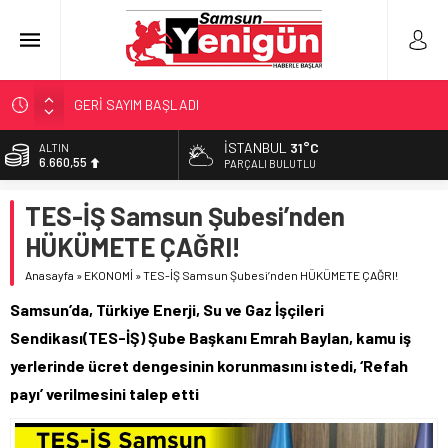
GERİ SAYIM BAŞLADI
SAMSUNSPOR’DA HEDEF 5’İNCİLİK!
İSTANBUL
31°C
ALTIN
6.660,55
‘BAFRA’YA YATIRIM YAPIN!’
PARÇALI BULUTLU
İŞTE FINDIK FİYATI!
BİST
TES-İŞ Samsun Şubesi’nden
13.779,39
YÖNETİCİ SEÇERKEN YAPILAN EN BÜYÜK HATALAR
HÜKÜMETE ÇAĞRI!
DOLAR
47,7111
Anasayfa
»
EKONOMİ
»
TES-İŞ Samsun Şubesi’nden HÜKÜMETE ÇAĞRI!
EURO
Samsun’da, Türkiye Enerji, Su ve Gaz İşçileri
55,1881
Sendikası(TES-İŞ) Şube Başkanı Emrah Baylan, kamu iş
yerlerinde ücret dengesinin korunmasını istedi, ‘Refah
payı’ verilmesini talep etti