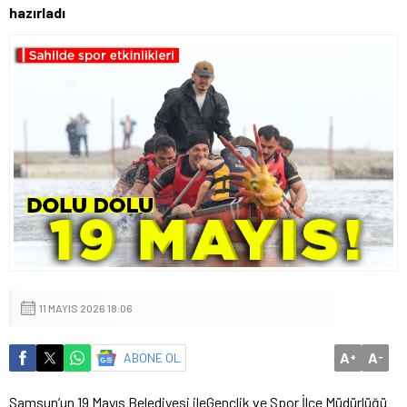
hazırladı
11 MAYIS 2026 18:06
A
A
ABONE OL
+
-
Samsun’un 19 Mayıs Belediyesi ileGençlik ve Spor İlçe Müdürlüğü