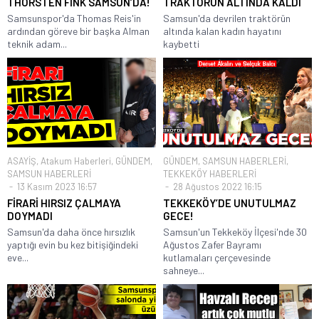
THORSTEN FİNK SAMSUN’DA!
TRAKTÖRÜN ALTINDA KALDI
Samsunspor'da Thomas Reis'in
Samsun'da devrilen traktörün
ardından göreve bir başka Alman
altında kalan kadın hayatını
teknik adam...
kaybetti
ASAYİŞ
,
Atakum Haberleri
,
GÜNDEM
,
GÜNDEM
,
SAMSUN HABERLERİ
,
SAMSUN HABERLERİ
TEKKEKÖY HABERLERİ
13 Kasım 2023 16:57
28 Ağustos 2022 16:15
FİRARİ HIRSIZ ÇALMAYA
TEKKEKÖY’DE UNUTULMAZ
DOYMADI
GECE!
Samsun'da daha önce hırsızlık
Samsun'un Tekkeköy İlçesi'nde 30
yaptığı evin bu kez bitişiğindeki
Ağustos Zafer Bayramı
eve...
kutlamaları çerçevesinde
sahneye...