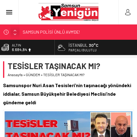
SAMSUN POLİSİ ÜNLÜ AVM’DE!
NEBİYANFEST BÜYÜLEDİ!
İSTANBUL
30°C
ALTIN
6.684,84
ULAŞIMA ZAM MI GELİYOR?
PARÇALI BULUTLU
LÖSEV’İN KAHRAMANLARI!
BİST
TESİSLER TAŞINACAK MI?
13.811,60
‘EL EMEĞİ’ DAYANIŞMASI
Anasayfa
»
GÜNDEM
»
TESİSLER TAŞINACAK MI?
DOLAR
47,7110
Samsunspor Nuri Asan Tesisleri’nin taşınacağı yönündeki
EURO
iddialar, Samsun Büyükşehir Belediyesi Meclisi’nde
55,1602
gündeme geldi