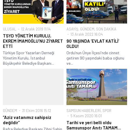
ULUSAL
12 Aralık 2019 11:14
ASAYİŞ
,
GÜNDEM
,
SON DAKİKA
13 Aralık 2022 16:04
TSYD YÖNETİM KURULU,
EKREM İMAMOĞLU’NU ZİYARET
90 YAŞINDA ‘EVLAT KATİLİ’
ETTİ
OLDU!
Türkiye Spor Yazarları Derneği
Ordu’nun Ünye İlçesi'nde cinnet
Yönetim Kurulu, İstanbul
getiren 90 yaşındaki baba oğlunu
Büyükşehir Belediye Başkanı...
ve...
GÜNDEM
31 Ekim 2016 15:12
SAMSUN HABERLERİ
,
SPOR
5 Kasım 2020 16:01
“Aziz vatanımız sahipsiz
değildir”
Tarihi ve yeri belli oldu
Samsunspor Anıtı TAMAM…
Bafra Belediye Başkanı Zihni Şahin,