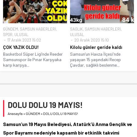
GÜNDEM
,
SAMSUN HABERLERİ
,
SAĞLIK
,
SAMSUN HABERLERİ
,
SPOR
,
ULUSAL
ULUSAL
17 Aralık 2023 15:02
20 Aralık 2020 15:10
ÇOK YAZIK OLDU!
Kilolu günler geride kaldı
Basketbol Süper Ligi’nde Reeder
Samsun’un Havza İlçesi'nde
Samsunspor ile Pınar Karşıyaka
yaşayan 15 yaşındaki Recep
karşı karşıya...
Çavdar, sağlıklı beslenme...
DOLU DOLU 19 MAYIS!
Anasayfa
»
GÜNDEM
»
DOLU DOLU 19 MAYIS!
Samsun’un 19 Mayıs Belediyesi, Atatürk’ü Anma Gençlik ve
Spor Bayramı nedeniyle kapsamlı bir etkinlik takvimi