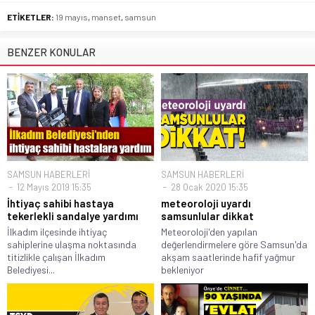
ETİKETLER:
19 mayıs
,
manset
,
samsun
BENZER KONULAR
SAMSUN HABERLERİ
SAMSUN HABERLERİ
12 Mayıs 2019 15:35
28 Ocak 2020 15:35
İhtiyaç sahibi hastaya
meteoroloji uyardı
tekerlekli sandalye yardımı
samsunlular dikkat
İlkadım ilçesinde ihtiyaç
Meteoroloji'den yapılan
sahiplerine ulaşma noktasında
değerlendirmelere göre Samsun'da
titizlikle çalışan İlkadım
akşam saatlerinde hafif yağmur
Belediyesi...
bekleniyor