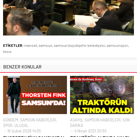
ETİKETLER:
manset
,
samsun
,
samsun büyükşehir belediyesi
,
samsunspor
,
tesis
BENZER KONULAR
GÜNDEM
,
SAMSUN HABERLERİ
,
ASAYİŞ
,
SAMSUN HABERLERİ
,
SON
SPOR
,
ULUSAL
DAKİKA
16 Şubat 2026 14:55
4 Nisan 2021 20:55