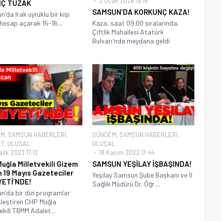
2 Ocak 2026 18:16
NÇ TUZAK
SAMSUN’DA KORKUNÇ KAZA!
'da Irak uyruklu bir kişi
hesap açarak 15-16...
Kaza, saat 09.00 sıralarında,
Çiftlik Mahallesi Atatürk
Bulvarı'nda meydana geldi
EM
,
SAMSUN HABERLERİ
,
GÜNDEM
,
SAMSUN HABERLERİ
,
ET
,
ULUSAL
ULUSAL
lık 2023 17:12
18 Kasım 2022 17:44
uğla Milletvekili Gizem
SAMSUN YEŞİLAY İŞBAŞINDA!
 19 Mayıs Gazeteciler
Yeşilay Samsun Şube Başkanı ve İl
YETİ’NDE!
Sağlık Müdürü Dr. Öğr....
'da bir dizi programlar
leştiren CHP Muğla
ekili TBMM Adalet...