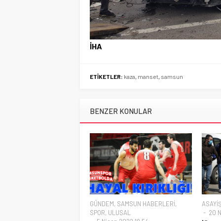
İHA
ETİKETLER:
kaza
,
manset
,
samsun
BENZER KONULAR
GÜNDEM
,
SAMSUN HABERLERİ
,
ASAYİ
SPOR
,
ULUSAL
20 N