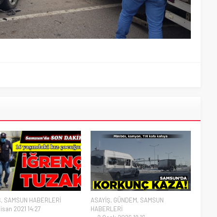
Ş
,
SAMSUN HABERLERİ
ASAYİŞ
,
GÜNDEM
,
SAMSUN
isan 2021 14:27
HABERLERİ