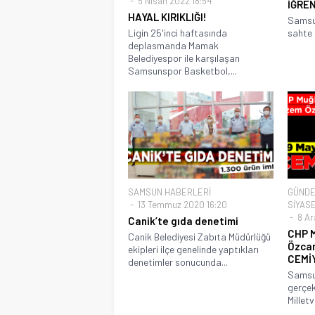
5 Nisan 2022 18:54
İĞRE
HAYAL KIRIKLIĞI!
Samsun
Ligin 25'inci haftasında
sahte 
deplasmanda Mamak
Belediyespor ile karşılaşan
Samsunspor Basketbol,...
SAMSUN HABERLERİ
GÜND
13 Temmuz 2020 16:20
SİYAS
8 Ara
Canik’te gıda denetimi
CHP M
Canik Belediyesi Zabıta Müdürlüğü
Özcan
ekipleri ilçe genelinde yaptıkları
CEMİ
denetimler sonucunda...
Samsun
gerçek
Milletv