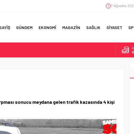
7 Ağustos 202
SAYİŞ
GÜNDEM
EKONOMİ
MAGAZİN
SAĞLIK
SİYASET
SP
A
6
F 5’İNCİLİK!
B
1
IN!’
!
D
4
 YAPILAN EN BÜYÜK HATALAR
E
5
rpması sonucu meydana gelen trafik kazasında 4 kişi