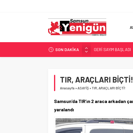
A
SON DAKİKA
GERİ SAYIM BAŞLADI
SAMSUNSPOR’DA HEDE
‘BAFRA’YA YATIRIM YAP
İŞTE FINDIK FİYATI!
TIR, ARAÇLARI BİÇTİ
YÖNETİCİ SEÇERKEN
Anasayfa
»
ASAYİŞ
»
TIR, ARAÇLARI BİÇTİ!
Samsun’da TIR’ın 2 araca arkadan ça
yaralandı