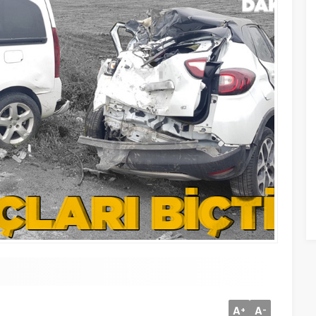
A
A
+
-