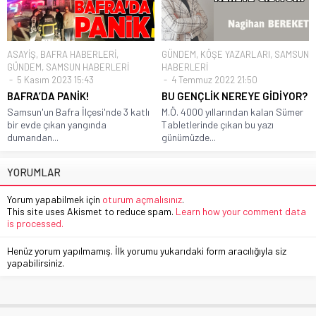
ASAYİŞ
,
BAFRA HABERLERİ
,
GÜNDEM
,
KÖŞE YAZARLARI
,
SAMSUN
GÜNDEM
,
SAMSUN HABERLERİ
HABERLERİ
5 Kasım 2023 15:43
4 Temmuz 2022 21:50
BAFRA’DA PANİK!
BU GENÇLİK NEREYE GİDİYOR?
Samsun'un Bafra İlçesi'nde 3 katlı
M.Ö. 4000 yıllarından kalan Sümer
bir evde çıkan yangında
Tabletlerinde çıkan bu yazı
dumandan...
günümüzde...
YORUMLAR
Yorum yapabilmek için
oturum açmalısınız
.
This site uses Akismet to reduce spam.
Learn how your comment data
is processed.
Henüz yorum yapılmamış. İlk yorumu yukarıdaki form aracılığıyla siz
yapabilirsiniz.