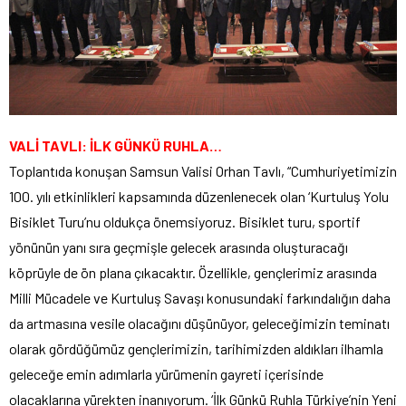
VALİ TAVLI: İLK GÜNKÜ RUHLA…
Toplantıda konuşan Samsun Valisi Orhan Tavlı, “Cumhuriyetimizin
100. yılı etkinlikleri kapsamında düzenlenecek olan ‘Kurtuluş Yolu
Bisiklet Turu’nu oldukça önemsiyoruz. Bisiklet turu, sportif
yönünün yanı sıra geçmişle gelecek arasında oluşturacağı
köprüyle de ön plana çıkacaktır. Özellikle, gençlerimiz arasında
Milli Mücadele ve Kurtuluş Savaşı konusundaki farkındalığın daha
da artmasına vesile olacağını düşünüyor, geleceğimizin teminatı
olarak gördüğümüz gençlerimizin, tarihimizden aldıkları ilhamla
geleceğe emin adımlarla yürümenin gayreti içerisinde
olacaklarına yürekten inanıyorum. ‘İlk Günkü Ruhla Türkiye’nin Yeni