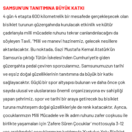
SAMSUN’UN TANITIMINA BÜYÜK KATKI
4 gün 4 etapta 600 kilometrelik bir mesafede gerçekleşecek olan
bisiklet turunun güzergahında kurulacak etkinlik ve kültür
çadırlarıyla milli mücadele ruhunu tekrar canlandırılacağını da
söyleyen Tavli, “Milli ve manevi hazinemiz, gelecek nesillere
aktarılacaktır. Bu noktada, Gazi Mustafa Kemal Atatürk’ün
Samsun’a çıktığı Tütün İskelesi’nden Cumhuriyet’e giden
güzergahta pedal çeviren sporcularımız, Samsunumuzun tarihi
ve eşsiz doğal güzelliklerinin tanıtımına da büyük bir katkı
sağlayacaktır. Güçlü bir spor altyapısı bulunan ve daha önce çok
sayıda ulusal ve uluslararası önemli organizasyona ev sahipliği
yapan şehrimiz, spor ve tarihi bir araya getirecek bu bisiklet
turuna muhteşem doğal güzellikleriyle de renk katacaktır. Ayrıca,
çocuklarımızın Milli Mücadele ve ilk adım ruhunu zafer coşkusu ile
birlikte yaşamaları için ‘Zafere Süren Çocuklar’ mottosuyla 3-12
yaş aralığındaki çocuklarımızın katılımıyla ‘Kurtuluş Yolu Bisiklet