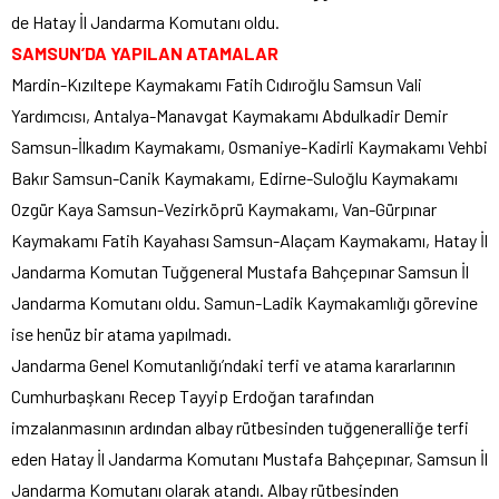
de Hatay İl Jandarma Komutanı oldu.
SAMSUN’DA YAPILAN ATAMALAR
Mardin-Kızıltepe Kaymakamı Fatih Cıdıroğlu Samsun Vali
Yardımcısı, Antalya-Manavgat Kaymakamı Abdulkadir Demir
Samsun-İlkadım Kaymakamı, Osmaniye-Kadirli Kaymakamı Vehbi
Bakır Samsun-Canik Kaymakamı, Edirne-Suloğlu Kaymakamı
Ozgür Kaya Samsun-Vezirköprü Kaymakamı, Van-Gürpınar
Kaymakamı Fatih Kayahası Samsun-Alaçam Kaymakamı, Hatay İl
Jandarma Komutan Tuğgeneral Mustafa Bahçepınar Samsun İl
Jandarma Komutanı oldu. Samun-Ladik Kaymakamlığı görevine
ise henüz bir atama yapılmadı.
Jandarma Genel Komutanlığı’ndaki terfi ve atama kararlarının
Cumhurbaşkanı Recep Tayyip Erdoğan tarafından
imzalanmasının ardından albay rütbesinden tuğgeneralliğe terfi
eden Hatay İl Jandarma Komutanı Mustafa Bahçepınar, Samsun İl
Jandarma Komutanı olarak atandı. Albay rütbesinden