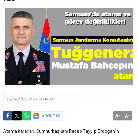
24 AĞUSTOS 2023 14:33
A
A
ABONE OL
+
-
Atama kararları, Cumhurbaşkanı Recep Tayyip Erdoğan’ın