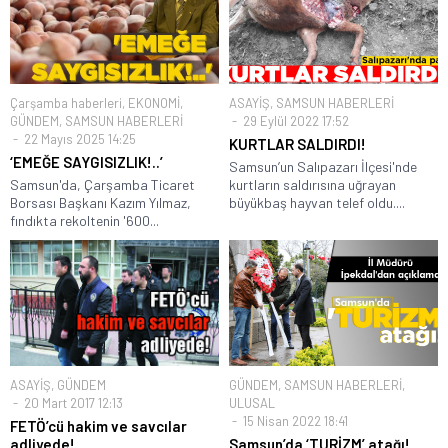
Çarşamba haberleri
,
EKONOMİ
,
ASAYİŞ
,
SAMSUN HABERLERİ
GÜNDEM
,
SAMSUN HABERLERİ
29 Eylül 2022 17:52
22 Mayıs 2025 14:25
KURTLAR SALDIRDI!
‘EMEĞE SAYGISIZLIK!..’
Samsun’un Salıpazarı İlçesi'nde
Samsun'da, Çarşamba Ticaret
kurtların saldırısına uğrayan
Borsası Başkanı Kazım Yılmaz,
büyükbaş hayvan telef oldu....
fındıkta rekoltenin '600...
ASAYİŞ
,
GÜNDEM
GÜNDEM
,
SAMSUN HABERLERİ
,
20 Mart 2017 12:13
ULUSAL
15 Nisan 2022 18:41
FETÖ’cü hakim ve savcılar
adliyede!
Samsun’da ‘TURİZM’ atağı!