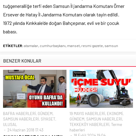
tuğgeneralliğe terfi eden Samsun İl jandarma Komutanı Ömer
Ersever de Hatay İl Jandarma Komutanı olarak tayin edildi.
1972 yılında Kırıkkale’de doğan Bahçepınar, evli ve bir çocuk
babası.
ETİKETLER:
atamalar
,
cumhurbaşkanı
,
manset
,
resmi gazete
,
samsun
BENZER KONULAR
BAFRA HABERLERİ
,
GÜNDEM
,
19 MAYIS HABERLERİ
,
EKONOMİ
,
SAMSUN HABERLERİ
,
SİYASET
,
GÜNDEM
,
SAMSUN HABERLERİ
,
ULUSAL
TEKKEKÖY HABERLERİ
,
Terme
24 Haziran 2018 17:43
haberleri
18 Eylül 2024 19:04