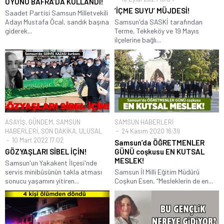
OYUNU BAFRA’DA KULLANDI!
‘İÇME SUYU’ MÜJDESİ!
Saadet Partisi Samsun Milletvekili
Adayı Mustafa Öcal, sandık başına
Samsun'da SASKİ tarafından
giderek...
Terme, Tekkeköy ve 19 Mayıs
ilçelerine bağlı...
ASAYİŞ
,
GÜNDEM
,
SAMSUN
SAMSUN HABERLERİ
HABERLERİ
,
SON DAKİKA
,
ULUSAL
24 Kasım 2020 16:39
10 Mart 2022 17:02
Samsun’da ÖĞRETMENLER
GÖZYAŞLARI SİBEL İÇİN!
GÜNÜ coşkusu EN KUTSAL
MESLEK!
Samsun'un Yakakent İlçesi'nde
servis minibüsünün takla atması
Samsun İl Milli Eğitim Müdürü
sonucu yaşamını yitiren...
Coşkun Esen, “Mesleklerin de en...