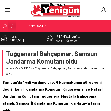
GERİ SAYIM BAŞLADI
SAMSUNSPOR’DA HEDEF 5’İNCİLİK!
İSTANBUL
29°C
ALTIN
6.660,55
‘BAFRA’YA YATIRIM YAPIN!’
HAFIF YAĞMURLU
İŞTE FINDIK FİYATI!
BİST
Tuğgeneral Bahçepınar, Samsun
13.779,39
YÖNETİCİ SEÇERKEN YAPILAN EN BÜYÜK HATALAR
Jandarma Komutanı oldu
DOLAR
47,7111
Anasayfa
»
GÜNDEM
»
Tuğgeneral Bahçepınar, Samsun Jandarma Komutanı
oldu
EURO
55,1881
Samsun’da 1 vali yardımcısı ve 6 kaymakamın görev yeni
değişirken, İl Jandarma Komutanlığı görevine ise Hatay İl
Jandarma Komutanı Tuğgeneral Mustafa Bahçepınar
atandı. Samsun İl Jandarma Komutanı da Hatay’a tayin
edildi