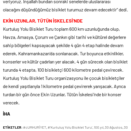
veriyoruz. İnşallah bundan sonraki senelerde uluslararası
olacağını düşündüğümüz bisiklet turumuz devam edecektir” dedi.
EKİN UZUNLAR, TÜTÜN İSKELESİ’NDE
Kurtuluş Yolu Bisiklet Turu toplam 600 km uzunluğunda olup,
Havza, Amasya, Çorum ve Çankırı gibi tarihi ve kültürel değerlere
sahip bölgeleri kapsayacak şekilde 4 gün 4 etap halinde devam
ederek, Kahramankazan’da sonlanacak. Tur boyunca etkinlikler,
konserler ve kültür çadırları yer alacak. 4 gün sürecek olan bisiklet
turunda 4 etapta, 100 bisikletçi 600 kilometre pedal çevirecek.
Kurtuluş Yolu Bisiklet Turu organizasyonu ile çocuk bisikletçiler
de kendi yaşıtlarıyla 1 kilometre pedal çevirerek yarışacak. Ayrıca
turdan bir gün önce Ekin Uzunlar, Tütün İskelesi’nde bir konser
verecek.
İHA
ETİKETLER:
#cUMHURİYET
,
#‘Kurtuluş Yolu Bisiklet Turu’
,
100.yıl
,
30 Ağustos
,
30