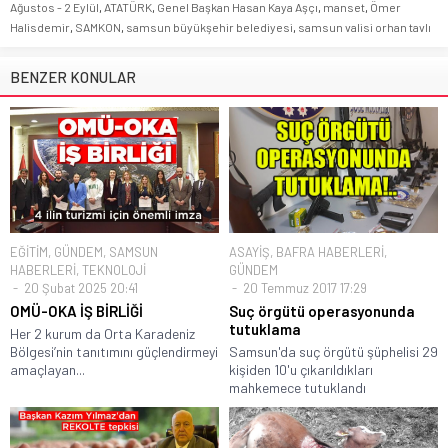
Ağustos - 2 Eylül
,
ATATÜRK
,
Genel Başkan Hasan Kaya Aşçı
,
manset
,
Ömer
Halisdemir
,
SAMKON
,
samsun büyükşehir belediyesi
,
samsun valisi orhan tavlı
BENZER KONULAR
EĞİTİM
,
GÜNDEM
,
SAMSUN
ASAYİŞ
,
BAFRA HABERLERİ
,
HABERLERİ
,
TEKNOLOJİ
GÜNDEM
20 Şubat 2025 20:41
20 Temmuz 2017 17:29
OMÜ-OKA İŞ BİRLİĞİ
Suç örgütü operasyonunda
tutuklama
Her 2 kurum da Orta Karadeniz
Bölgesi’nin tanıtımını güçlendirmeyi
Samsun'da suç örgütü şüphelisi 29
amaçlayan...
kişiden 10'u çıkarıldıkları
mahkemece tutuklandı