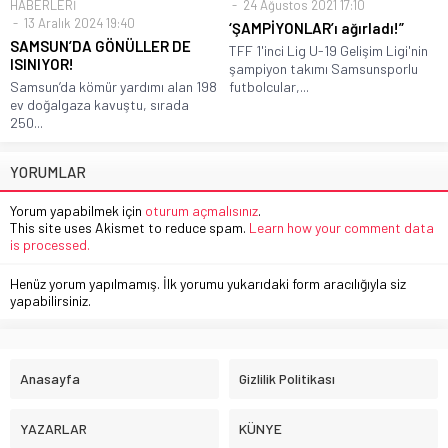
HABERLERİ
24 Ağustos 2021 17:10
13 Aralık 2024 19:40
‘ŞAMPİYONLAR’ı ağırladı!”
SAMSUN’DA GÖNÜLLER DE
TFF 1'inci Lig U-19 Gelişim Ligi'nin
ISINIYOR!
şampiyon takımı Samsunsporlu
Samsun’da kömür yardımı alan 198
futbolcular,...
ev doğalgaza kavuştu, sırada
250...
YORUMLAR
Yorum yapabilmek için
oturum açmalısınız
.
This site uses Akismet to reduce spam.
Learn how your comment data
is processed.
Henüz yorum yapılmamış. İlk yorumu yukarıdaki form aracılığıyla siz
yapabilirsiniz.
Anasayfa
Gizlilik Politikası
YAZARLAR
KÜNYE