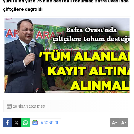
yürütülen yüze 75 hibe destekli tohumlar, Bafra Ovası’nda
çiftçilere dağıtıldı
28 NISAN 2021 17:53
A
A
ABONE OL
+
-