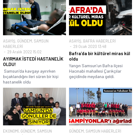
ASAYİŞ
,
GÜNDEM
,
SAMSUN
ASAYİŞ
,
BAFRA HABERLERİ
HABERLERİ
29 Ocak 2020 13:48
29 Aralık 2022 15:02
Bafra’da bir kültürel miras kül
AYIRMAK İSTEDİ HASTANELİK
oldu
OLDU!
Yangın Samsun'un Bafra ilçesi
Samsun'da kavgayı ayırırken
Hacınabi mahallesi Çarıkçılar
bıçaklandığını ileri süren bir kişi
geçidinde meydana geldi.
hastanelik oldu
EKONOMİ
,
GÜNDEM
,
SAMSUN
GÜNDEM
,
SAMSUN HABERLERİ