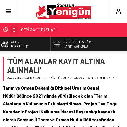
GERİ SAYIM BAŞLADI
SAMSUNSPOR’DA HEDEF 5’İNCİLİK!
İSTANBUL
29°C
ALTIN
6.660,55
‘BAFRA’YA YATIRIM YAPIN!’
HAFIF YAĞMURLU
İŞTE FINDIK FİYATI!
BİST
‘TÜM ALANLAR KAYIT ALTINA
13.779,39
YÖNETİCİ SEÇERKEN YAPILAN EN BÜYÜK HATALAR
ALINMALI’
DOLAR
47,7111
Anasayfa
»
BAFRA HABERLERİ
»
‘TÜM ALANLAR KAYIT ALTINA ALINMALI’
EURO
Tarım ve Orman Bakanlığı Bitkisel Üretim Genel
55,1881
Müdürlüğünce 2021 yılında yürütülecek olan “Tarım
Alanlarının Kullanımın Etkinleştirilmesi Projesi” ve Doğu
Karadeniz Projesi Kalkınma İdaresi Başkanlığı kaynaklı
olarak Samsun İl Tarım ve Orman Müdürlüğü tarafından