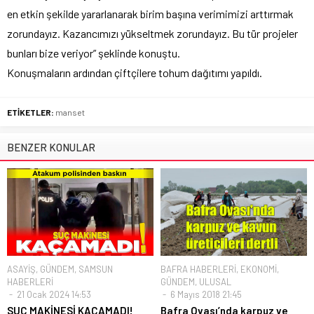
en etkin şekilde yararlanarak birim başına verimimizi arttırmak
zorundayız. Kazancımızı yükseltmek zorundayız. Bu tür projeler
bunları bize veriyor” şeklinde konuştu.
Konuşmaların ardından çiftçilere tohum dağıtımı yapıldı.
ETİKETLER:
manset
BENZER KONULAR
ASAYİŞ
,
GÜNDEM
,
SAMSUN
BAFRA HABERLERİ
,
EKONOMİ
,
HABERLERİ
GÜNDEM
,
ULUSAL
21 Ocak 2024 14:53
6 Mayıs 2018 21:45
SUÇ MAKİNESİ KAÇAMADI!
Bafra Ovası’nda karpuz ve