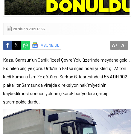
28 NISAN 2021 17:33
A
A
ABONE OL
+
-
Kaza, Samsun’un Canik ilçesi Çevre Yolu üzerinde meydana geldi.
Edinilen bilgiye göre, Ordu’nun Fatsa ilçesinden yüklediği 23 ton
kedi kumunu İzmir’e götüren Serkan G. idaresindeki 55 ADH 902
plakalı tır Samsun’da virajda direksiyon hakimiyetinin
kaybedilmesi sonucu yoldan çıkarak bariyerlere çarpıp
şarampolde durdu.