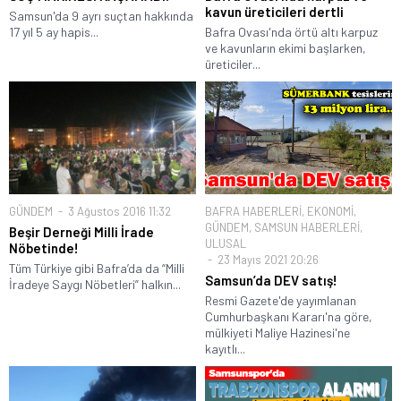
kavun üreticileri dertli
Samsun'da 9 ayrı suçtan hakkında
17 yıl 5 ay hapis...
Bafra Ovası'nda örtü altı karpuz
ve kavunların ekimi başlarken,
üreticiler...
GÜNDEM
3 Ağustos 2016 11:32
BAFRA HABERLERİ
,
EKONOMİ
,
GÜNDEM
,
SAMSUN HABERLERİ
,
Beşir Derneği Milli İrade
ULUSAL
Nöbetinde!
23 Mayıs 2021 20:26
Tüm Türkiye gibi Bafra’da da “Milli
Samsun’da DEV satış!
İradeye Saygı Nöbetleri” halkın...
Resmi Gazete'de yayımlanan
Cumhurbaşkanı Kararı'na göre,
mülkiyeti Maliye Hazinesi'ne
kayıtlı...