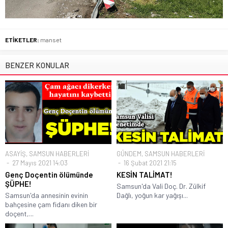
ETİKETLER:
manset
BENZER KONULAR
ASAYİŞ
,
SAMSUN HABERLERİ
GÜNDEM
,
SAMSUN HABERLERİ
27 Mayıs 2021 14:03
16 Şubat 2021 21:15
Genç Doçentin ölümünde
KESİN TALİMAT!
ŞÜPHE!
Samsun'da Vali Doç. Dr. Zülkif
Samsun'da annesinin evinin
Dağlı, yoğun kar yağışı...
bahçesine çam fidanı diken bir
doçent,...