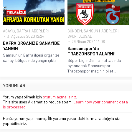
ASAYİŞ
,
BAFRA HABERLERİ
GÜNDEM
,
SAMSUN HABERLERİ
,
31 Ağustos 2020 12:24
SPOR
,
ULUSAL
29 Nisan 2024 14:06
BAFRA ORGANİZE SANAYİDE
YANGIN
Samsunspor’da
TRABZONSPOR ALARMI!
Samsun'un Bafra ilçesi organize
sanayi bölgesinde yangın çıktı
Süper Lig'in 35'inci haftasında
oynanacak Samsunspor -
Trabzonspor maçının bilet...
YORUMLAR
Yorum yapabilmek için
oturum açmalısınız
.
This site uses Akismet to reduce spam.
Learn how your comment data
is processed.
Henüz yorum yapılmamış. İlk yorumu yukarıdaki form aracılığıyla siz
yapabilirsiniz.