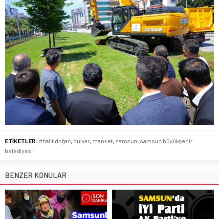
ETİKETLER:
#halit doğan
,
bulvar
,
manset
,
samsun
,
samsun büyükşehir
belediyesi
BENZER KONULAR