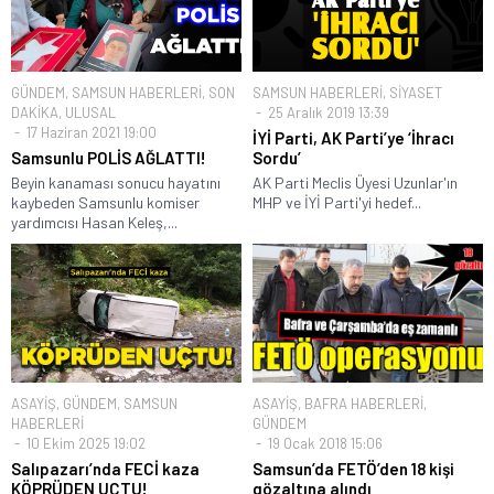
GÜNDEM
,
SAMSUN HABERLERİ
,
SON
SAMSUN HABERLERİ
,
SİYASET
DAKİKA
,
ULUSAL
25 Aralık 2019 13:39
17 Haziran 2021 19:00
İYİ Parti, AK Parti’ye ‘İhracı
Samsunlu POLİS AĞLATTI!
Sordu’
Beyin kanaması sonucu hayatını
AK Parti Meclis Üyesi Uzunlar'ın
kaybeden Samsunlu komiser
MHP ve İYİ Parti'yi hedef...
yardımcısı Hasan Keleş,...
ASAYİŞ
,
GÜNDEM
,
SAMSUN
ASAYİŞ
,
BAFRA HABERLERİ
,
HABERLERİ
GÜNDEM
10 Ekim 2025 19:02
19 Ocak 2018 15:06
Salıpazarı’nda FECİ kaza
Samsun’da FETÖ’den 18 kişi
KÖPRÜDEN UÇTU!
gözaltına alındı