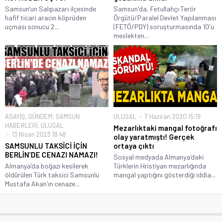
Samsun’un Salıpazarı ilçesinde
Samsun'da, Fetullahçı Terör
hafif ticari aracın köprüden
Örgütü/Paralel Devlet Yapılanması
uçması sonucu 2...
(FETÖ/PDY) soruşturmasında 10'u
meslekten...
ASAYİŞ
,
GÜNDEM
,
SAMSUN
ULUSAL
7 Haziran 2020 15:19
HABERLERİ
,
ULUSAL
Mezarlıktaki mangal fotoğrafı
13 Nisan 2023 18:48
olay yaratmıştı! Gerçek
SAMSUNLU TAKSİCİ İÇİN
ortaya çıktı
BERLİN’DE CENAZI NAMAZI!
Sosyal medyada Almanya’daki
Almanya’da boğazı kesilerek
Türklerin Hristiyan mezarlığında
öldürülen Türk taksici Samsunlu
mangal yaptığını gösterdiği iddia...
Mustafa Akan'ın cenaze...