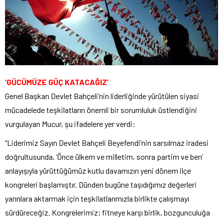
‘GÜCÜMÜZE GÜÇ KATACAĞIZ’
Genel Başkan Devlet Bahçeli’nin liderliğinde yürütülen siyasi
mücadelede teşkilatların önemli bir sorumluluk üstlendiğini
vurgulayan Mucur, şu ifadelere yer verdi:
“Liderimiz Sayın Devlet Bahçeli Beyefendi’nin sarsılmaz iradesi
doğrultusunda, ‘Önce ülkem ve milletim, sonra partim ve ben’
anlayışıyla yürüttüğümüz kutlu davamızın yeni dönem ilçe
kongreleri başlamıştır. Dünden bugüne taşıdığımız değerleri
yarınlara aktarmak için teşkilatlarımızla birlikte çalışmayı
sürdüreceğiz. Kongrelerimiz; fitneye karşı birlik, bozgunculuğa