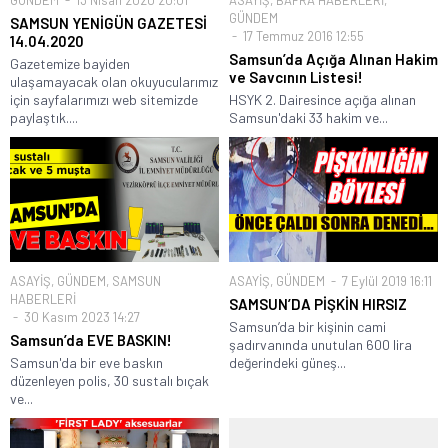
GÜNDEM
SAMSUN YENİGÜN GAZETESİ
17 Temmuz 2016 12:55
14.04.2020
Samsun’da Açığa Alınan Hakim
Gazetemize bayiden
ve Savcının Listesi!
ulaşamayacak olan okuyucularımız
için sayfalarımızı web sitemizde
HSYK 2. Dairesince açığa alınan
paylaştık....
Samsun'daki 33 hakim ve...
ASAYİŞ
,
GÜNDEM
,
SAMSUN
ASAYİŞ
,
GÜNDEM
7 Eylül 2019 16:11
HABERLERİ
SAMSUN’DA PİŞKİN HIRSIZ
30 Kasım 2023 14:27
Samsun’da bir kişinin cami
Samsun’da EVE BASKIN!
şadırvanında unutulan 600 lira
Samsun'da bir eve baskın
değerindeki güneş...
düzenleyen polis, 30 sustalı bıçak
ve...