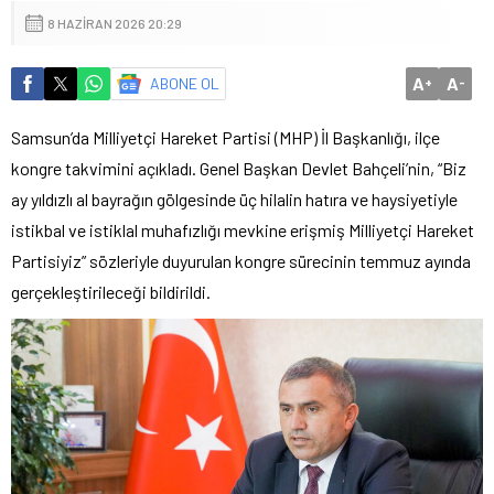
8 HAZIRAN 2026 20:29
A
A
ABONE OL
+
-
Samsun’da Milliyetçi Hareket Partisi (MHP) İl Başkanlığı, ilçe
kongre takvimini açıkladı. Genel Başkan Devlet Bahçeli’nin, “Biz
ay yıldızlı al bayrağın gölgesinde üç hilalin hatıra ve haysiyetiyle
istikbal ve istiklal muhafızlığı mevkine erişmiş Milliyetçi Hareket
Partisiyiz” sözleriyle duyurulan kongre sürecinin temmuz ayında
gerçekleştirileceği bildirildi.