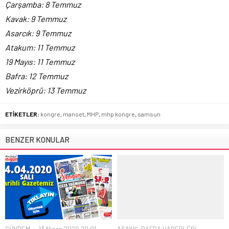
Çarşamba: 8 Temmuz
Kavak: 9 Temmuz
Asarcık: 9 Temmuz
Atakum: 11 Temmuz
19 Mayıs: 11 Temmuz
Bafra: 12 Temmuz
Vezirköprü: 13 Temmuz
ETİKETLER:
kongre
,
manset
,
MHP
,
mhp kongre
,
samsun
BENZER KONULAR
GÜNDEM
13 Nisan 2020 20:01
ASAYİŞ
,
BAFRA HABERLERİ
,