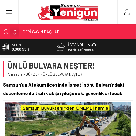
GERİ SAYIM BAŞLADI
SAMSUNSPOR’DA HEDEF 5’İNCİLİK!
İSTANBUL
29°C
ALTIN
6.660,55
‘BAFRA’YA YATIRIM YAPIN!’
HAFIF YAĞMURLU
İŞTE FINDIK FİYATI!
BİST
ÜNLÜ BULVARA NEŞTER!
13.779,39
YÖNETİCİ SEÇERKEN YAPILAN EN BÜYÜK HATALAR
Anasayfa
»
GÜNDEM
»
ÜNLÜ BULVARA NEŞTER!
DOLAR
47,7111
Samsun’un Atakum ilçesinde İsmet İnönü Bulvarı’ndaki
EURO
düzenleme ile trafik akışı iyileşecek, güvenlik artacak
55,1881