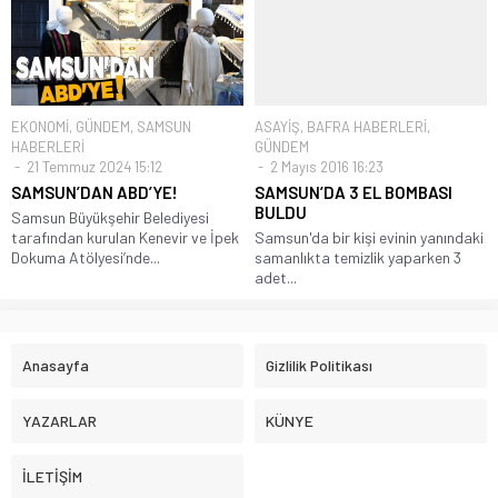
EKONOMİ
,
GÜNDEM
,
SAMSUN
ASAYİŞ
,
BAFRA HABERLERİ
,
HABERLERİ
GÜNDEM
21 Temmuz 2024 15:12
2 Mayıs 2016 16:23
SAMSUN’DAN ABD’YE!
SAMSUN’DA 3 EL BOMBASI
BULDU
Samsun Büyükşehir Belediyesi
tarafından kurulan Kenevir ve İpek
Samsun'da bir kişi evinin yanındaki
Dokuma Atölyesi’nde...
samanlıkta temizlik yaparken 3
adet...
Anasayfa
Gizlilik Politikası
YAZARLAR
KÜNYE
İLETİŞİM