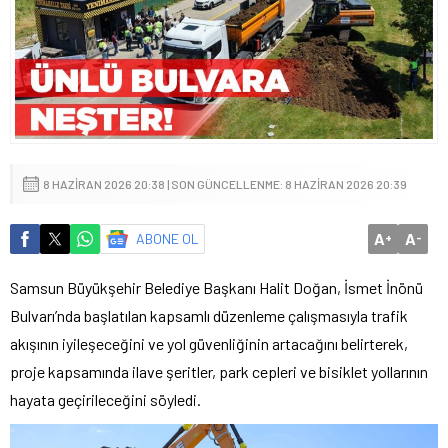
8 HAZIRAN 2026 20:38 | SON GÜNCELLENME: 8 HAZIRAN 2026 20:39
A
A
ABONE OL
+
-
Samsun Büyükşehir Belediye Başkanı Halit Doğan, İsmet İnönü
Bulvarı’nda başlatılan kapsamlı düzenleme çalışmasıyla trafik
akışının iyileşeceğini ve yol güvenliğinin artacağını belirterek,
proje kapsamında ilave şeritler, park cepleri ve bisiklet yollarının
hayata geçirileceğini söyledi.