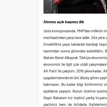
Alnımız açık başımız dik
Usta konuşmasında, MHP’den milletin men
menfaatinden yana tavır aldık. Söz yere
Emeklilikte yaşa takılanlar bardağı taş
tavrımdan sonra görevden azledildim. Bi
Bakanı Berat Albayrak Türkiye ekonomisi i
ekonomisi ile ilgili çok ciddi çalışmaları
AK Parti ile çalıştım. 2015 yılına kadar,
uygulanmasında en üst düzey görev yap
bakmasın. Bu kadar bilgi birikimimiz 
açıklama yapıyor. Bunun üzerine susmak
Sayın Bakanım siz teşhisi yanlış koyars
partimiz hem de iktidarla ilişikleri