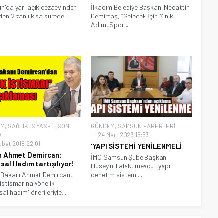
'da yarı açık cezaevinden
İlkadım Belediye Başkanı Necattin
den 2 zanlı kısa sürede...
Demirtaş, “Gelecek İçin Minik
Adım, Spor...
EM
,
SAĞLIK
,
SİYASET
,
SON
GÜNDEM
,
SAMSUN HABERLERİ
A
24 Mart 2023 15:53
ubat 2018 22:01
‘YAPI SİSTEMİ YENİLENMELİ’
n Ahmet Demircan:
İMO Samsun Şube Başkanı
sal Hadım tartışılıyor!
Hüseyin Talak, mevcut yapı
 Bakanı Ahmet Demircan,
denetim sistemi...
istismarına yönelik
al hadım' önerileriyle...