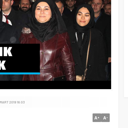
 MART 2019 16:03
A
A
+
-