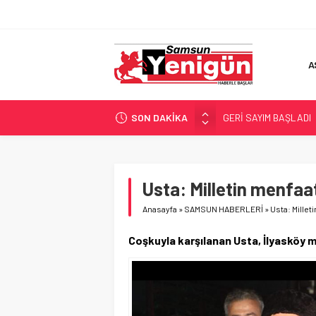
A
SON DAKİKA
GERİ SAYIM BAŞLADI
SAMSUNSPOR’DA HEDE
‘BAFRA’YA YATIRIM YAP
İŞTE FINDIK FİYATI!
Usta: Milletin menfaa
YÖNETİCİ SEÇERKEN
Anasayfa
»
SAMSUN HABERLERİ
»
Usta: Millet
Coşkuyla karşılanan Usta, İlyasköy m