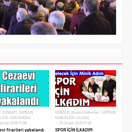
Ş
,
GÜNDEM
,
SAMSUN
GÜNDEM
,
İlkadım Haberleri
,
SAMSUN
LERİ
,
SON DAKİKA
HABERLERİ
,
ULUSAL
ziran 2018 17:26
24 Aralık 2021 17:48
vi firarileri yakalandı
SPOR İÇİN İLKADIM