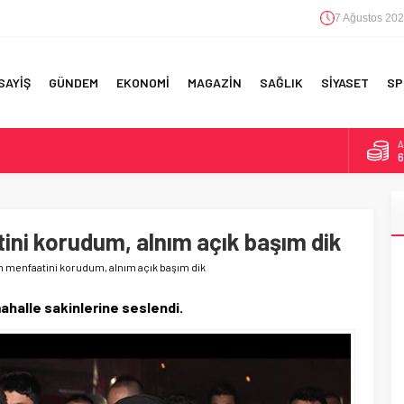
7 Ağustos 202
SAYİŞ
GÜNDEM
EKONOMİ
MAGAZİN
SAĞLIK
SİYASET
SP
B
1
F 5’İNCİLİK!
D
4
IN!’
tini korudum, alnım açık başım dik
E
5
 YAPILAN EN BÜYÜK HATALAR
in menfaatini korudum, alnım açık başım dik
A
6
ahalle sakinlerine seslendi.