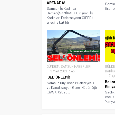
ARENADA!
Samsun
Samsun İş Kadınları
firar e
Derneği(SAMİKAD), Girişimci İş
Kadınları Federasyonu(GİFED)
ailesine katıldı
GÜNDEM
,
SAMSUN HABERLERİ
GÜND
9 Mart 2021 13:45
DAKİK
21 Ş
‘SEL’ ÖNLEMİ!
Baka
Samsun Büyükşehir Belediyesi Su
Kimya
ve Kanalizasyon Genel Müdürlüğü
(SASKİ) 2020...
Sağlık
çocuk 
'kimyas