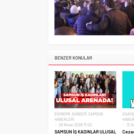
BENZER KONULAR
EKONOMİ
,
GÜNDEM
,
SAMSUN
ASAYİ
HABERLERİ
HABER
26 Nisan 2026 17:02
12 Ha
SAMSUN İŞ KADINLAR ULUSAL
Cezae