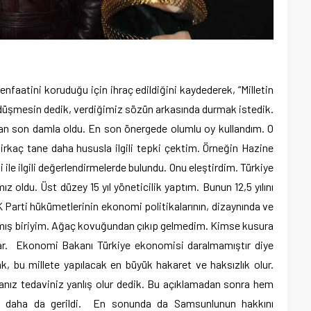
faatini koruduğu için ihraç edildiğini kaydederek, “Milletin
 düşmesin dedik, verdiğimiz sözün arkasında durmak istedik.
ıran son damla oldu. En son önergede olumlu oy kullandım. O
rkaç tane daha hususla ilgili tepki çektim. Örneğin Hazine
le ilgili değerlendirmelerde bulundu. Onu eleştirdim. Türkiye
mız oldu. Üst düzey 15 yıl yöneticilik yaptım. Bunun 12,5 yılını
 AK Parti hükümetlerinin ekonomi politikalarının, dizaynında ve
mış biriyim. Ağaç kovuğundan çıkıp gelmedim. Kimse kusura
var. Ekonomi Bakanı Türkiye ekonomisi daralmamıştır diye
, bu millete yapılacak en büyük hakaret ve haksızlık olur.
anız tedaviniz yanlış olur dedik. Bu açıklamadan sonra hem
miz daha da gerildi. En sonunda da Samsunlunun hakkını