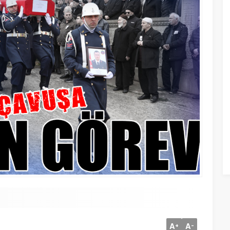
A
A
+
-