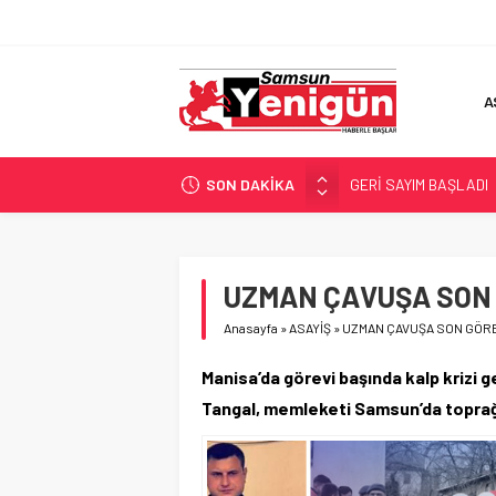
A
SON DAKİKA
GERİ SAYIM BAŞLADI
SAMSUNSPOR’DA HEDE
‘BAFRA’YA YATIRIM YAP
İŞTE FINDIK FİYATI!
UZMAN ÇAVUŞA SON
YÖNETİCİ SEÇERKEN
Anasayfa
»
ASAYİŞ
»
UZMAN ÇAVUŞA SON GÖRE
Manisa’da görevi başında kalp krizi 
Tangal, memleketi Samsun’da toprağa