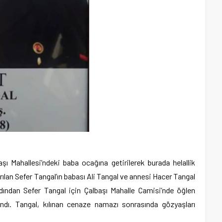
aşı Mahallesi’ndeki baba ocağına getirilerek burada helallik
sarılan Sefer Tangal’ın babası Ali Tangal ve annesi Hacer Tangal
rdından Sefer Tangal için Çalbaşı Mahalle Camisi’nde öğlen
dı. Tangal, kılınan cenaze namazı sonrasında gözyaşları