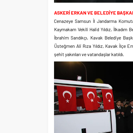
ASKERİ ERKAN VE BELEDİYE BAŞKA
Cenazeye Samsun İl Jandarma Komuta
Kaymakam Vekili Halid Yıldız, İlkadım 
İbrahim Sandıkçı, Kavak Belediye Baş
Üsteğmen Ali Rıza Yıldız, Kavak İlçe Emn
şehit yakınları ve vatandaşlar katıldı.