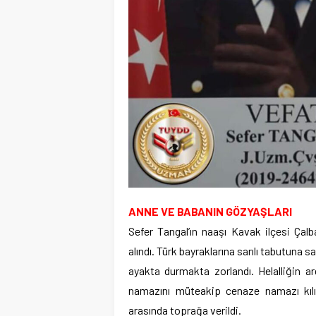
ANNE VE BABANIN GÖZYAŞLARI
Sefer Tangal’ın naaşı Kavak ilçesi Çalb
alındı. Türk bayraklarına sarılı tabutuna 
ayakta durmakta zorlandı. Helalliğin a
namazını müteakip cenaze namazı kılın
arasında toprağa verildi.