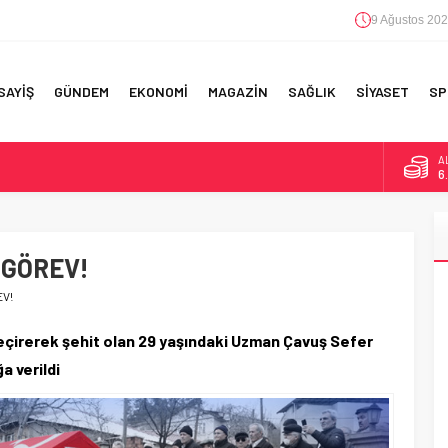
9 Ağustos 202
SAYİŞ
GÜNDEM
EKONOMİ
MAGAZİN
SAĞLIK
SİYASET
SP
B
1
F 5’İNCİLİK!
D
47
IN!’
 GÖREV!
E
5
 YAPILAN EN BÜYÜK HATALAR
V!
A
6
geçirerek şehit olan 29 yaşındaki Uzman Çavuş Sefer
 verildi