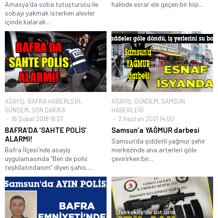
Amasya'da soba tutuşturucu ile
halinde esrar ele geçen bir kişi...
sobayı yakmak isterken alevler
içinde kalarak...
ASAYİŞ
,
BAFRA HABERLERİ
,
ASAYİŞ
,
GÜNDEM
,
SAMSUN
GÜNDEM
,
SON DAKİKA
HABERLERİ
16 Şubat 2018 16:27
2 Haziran 2021 14:00
BAFRA’DA ‘SAHTE POLİS’
Samsun’a YAĞMUR darbesi
ALARMI!
Samsun’da şiddetli yağmur şehir
Bafra İlçesi'nde asayiş
merkezinde ana arterleri göle
uygulamasında “Ben de polis
çevirirken bir...
teşkilatındanım” diyen şahıs,...