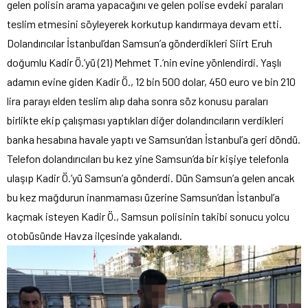
gelen polisin arama yapacağını ve gelen polise evdeki paraları
teslim etmesini söyleyerek korkutup kandırmaya devam etti.
Dolandırıcılar İstanbul’dan Samsun’a gönderdikleri Siirt Eruh
doğumlu Kadir Ö.’yü (21) Mehmet T.’nin evine yönlendirdi. Yaşlı
adamın evine giden Kadir Ö., 12 bin 500 dolar, 450 euro ve bin 210
lira parayı elden teslim alıp daha sonra söz konusu paraları
birlikte ekip çalışması yaptıkları diğer dolandırıcıların verdikleri
banka hesabına havale yaptı ve Samsun’dan İstanbul’a geri döndü.
Telefon dolandırıcıları bu kez yine Samsun’da bir kişiye telefonla
ulaşıp Kadir Ö.’yü Samsun’a gönderdi. Dün Samsun’a gelen ancak
bu kez mağdurun inanmaması üzerine Samsun’dan İstanbul’a
kaçmak isteyen Kadir Ö., Samsun polisinin takibi sonucu yolcu
otobüsünde Havza ilçesinde yakalandı.