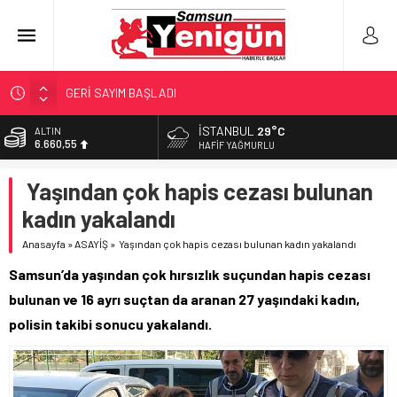
GERİ SAYIM BAŞLADI
SAMSUNSPOR’DA HEDEF 5’İNCİLİK!
İSTANBUL
29°C
BİST
13.779,39
‘BAFRA’YA YATIRIM YAPIN!’
HAFIF YAĞMURLU
İŞTE FINDIK FİYATI!
DOLAR
Yaşından çok hapis cezası bulunan
47,7111
YÖNETİCİ SEÇERKEN YAPILAN EN BÜYÜK HATALAR
kadın yakalandı
EURO
55,1881
Anasayfa
»
ASAYİŞ
»
Yaşından çok hapis cezası bulunan kadın yakalandı
ALTIN
Samsun’da yaşından çok hırsızlık suçundan hapis cezası
6.660,55
bulunan ve 16 ayrı suçtan da aranan 27 yaşındaki kadın,
polisin takibi sonucu yakalandı.