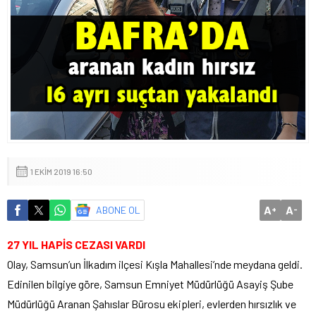
1 EKIM 2019 16:50
A
A
ABONE OL
+
-
27 YIL HAPİS CEZASI VARDI
Olay, Samsun’un İlkadım ilçesi Kışla Mahallesi’nde meydana geldi.
Edinilen bilgiye göre, Samsun Emniyet Müdürlüğü Asayiş Şube
Müdürlüğü Aranan Şahıslar Bürosu ekipleri, evlerden hırsızlık ve