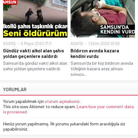
ASAYİŞ
5 Mayıs 2020 17:11
ASAYİŞ
1 Ekim 2020 10:58
Gündüz vakti alkol alan şahıs
Bıldırcın avında kazara
yoldan geçenlere saldırdı
kendini vurdu
Samsun'da gündüz vakti alkol alan
Samsun'da bir kişi bıldırcın avında
şahıs yoldan geçenlere saldırdı.
tüfeğinin kazara ateş alması
sonucu...
YORUMLAR
Yorum yapabilmek için
oturum açmalısınız
.
This site uses Akismet to reduce spam.
Learn how your comment data
is processed.
Henüz yorum yapılmamış. İlk yorumu yukarıdaki form aracılığıyla siz
yapabilirsiniz.