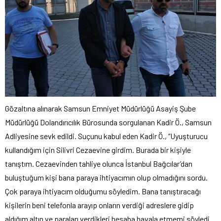
Gözaltına alınarak Samsun Emniyet Müdürlüğü Asayiş Şube
Müdürlüğü Dolandırıcılık Bürosunda sorgulanan Kadir Ö., Samsun
Adliyesine sevk edildi. Suçunu kabul eden Kadir Ö., “Uyuşturucu
kullandığım için Silivri Cezaevine girdim. Burada bir kişiyle
tanıştım. Cezaevinden tahliye olunca İstanbul Bağcılar’dan
buluştuğum kişi bana paraya ihtiyacımın olup olmadığını sordu.
Çok paraya ihtiyacım olduğumu söyledim. Bana tanıştıracağı
kişilerin beni telefonla arayıp onların verdiği adreslere gidip
aldığım altın ve paraları verdikleri hesaba havala etmemi söyledi.