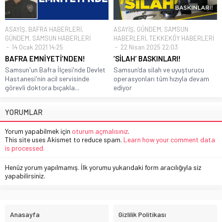
ASAYİŞ
,
BAFRA HABERLERİ
,
ASAYİŞ
,
GÜNDEM
,
SAMSUN
GÜNDEM
,
SAMSUN HABERLERİ
HABERLERİ
,
TEKKEKÖY HABERLERİ
14 Ocak 2021 14:25
22 Nisan 2025 22:03
BAFRA EMNİYETİ’NDEN!
‘SİLAH’ BASKINLARI!
Samsun'un Bafra İlçesi'nde Devlet
Samsun’da silah ve uyuşturucu
Hastanesi'nin acil servisinde
operasyonları tüm hızıyla devam
görevli doktora bıçakla...
ediyor
YORUMLAR
Yorum yapabilmek için
oturum açmalısınız
.
This site uses Akismet to reduce spam.
Learn how your comment data
is processed.
Henüz yorum yapılmamış. İlk yorumu yukarıdaki form aracılığıyla siz
yapabilirsiniz.
Anasayfa
Gizlilik Politikası