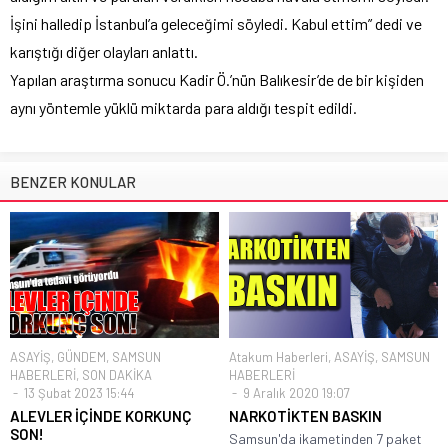
İşini halledip İstanbul’a geleceğimi söyledi. Kabul ettim” dedi ve
karıştığı diğer olayları anlattı.
Yapılan araştırma sonucu Kadir Ö.’nün Balıkesir’de de bir kişiden
aynı yöntemle yüklü miktarda para aldığı tespit edildi.
BENZER KONULAR
ASAYİŞ
,
GÜNDEM
,
SAMSUN
Atakum Haberleri
,
ASAYİŞ
,
SAMSUN
HABERLERİ
,
SON DAKİKA
HABERLERİ
13 Şubat 2023 15:44
9 Aralık 2020 19:07
ALEVLER İÇİNDE KORKUNÇ
NARKOTİKTEN BASKIN
SON!
Samsun'da ikametinden 7 paket