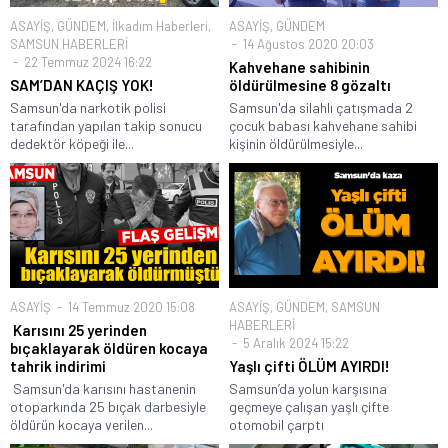
ASAYİŞ
,
GÜNDEM
,
İlkadım Haberleri
,
ASAYİŞ
,
GÜNDEM
SAMSUN HABERLERİ
14 Ağustos 2020 20:03
22 Temmuz 2024 16:22
Kahvehane sahibinin
SAM’DAN KAÇIŞ YOK!
öldürülmesine 8 gözaltı
Samsun'da narkotik polisi
Samsun'da silahlı çatışmada 2
tarafından yapılan takip sonucu
çocuk babası kahvehane sahibi
dedektör köpeği ile...
kişinin öldürülmesiyle...
ASAYİŞ
14 Temmuz 2020 15:08
ASAYİŞ
,
GÜNDEM
,
SAMSUN
HABERLERİ
Karısını 25 yerinden
5 Aralık 2024 15:22
bıçaklayarak öldüren kocaya
tahrik indirimi
Yaşlı çifti ÖLÜM AYIRDI!
Samsun'da karısını hastanenin
Samsun’da yolun karşısına
otoparkında 25 bıçak darbesiyle
geçmeye çalışan yaşlı çifte
öldürün kocaya verilen...
otomobil çarptı