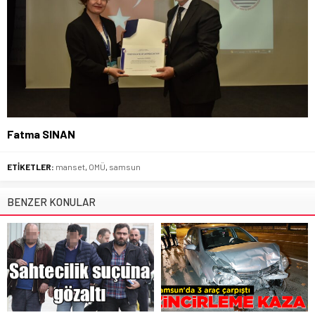
Fatma SINAN
ETİKETLER:
manset
,
OMÜ
,
samsun
BENZER KONULAR