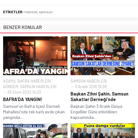
ETİKETLER:
manset
,
samsun
BENZER KONULAR
ASAYİŞ
,
BAFRA HABERLERİ
,
SAMSUN HABERLERİ
GÜNDEM
,
SAMSUN HABERLERİ
3 Aralık 2018 19:28
25 Ekim 2022 14:23
Başkan Zihni Şahin, Samsun
BAFRA’DA YANGIN!
Sakatlar Derneği’nde
Samsun'un Bafra ilçesi Sürmeli
Başkan Şahin 3 Aralık Dünya
Mahallesi'nde tek katlı evde çıkan
Engelliler Günü etkinlikleri
yangında...
kapsamında...