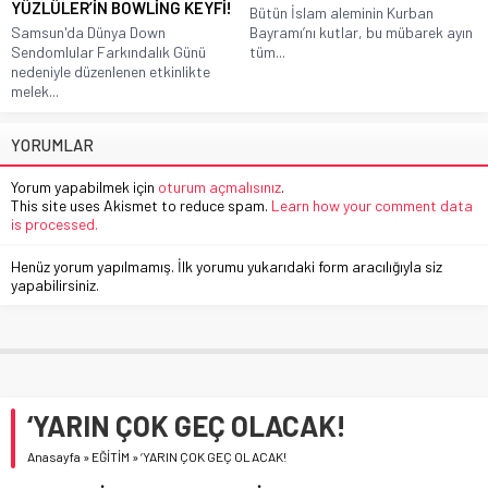
YÜZLÜLER’İN BOWLİNG KEYFİ!
Bütün İslam aleminin Kurban
Samsun'da Dünya Down
Bayramı’nı kutlar, bu mübarek ayın
Sendomlular Farkındalık Günü
tüm...
nedeniyle düzenlenen etkinlikte
melek...
YORUMLAR
Yorum yapabilmek için
oturum açmalısınız
.
This site uses Akismet to reduce spam.
Learn how your comment data
is processed.
Henüz yorum yapılmamış. İlk yorumu yukarıdaki form aracılığıyla siz
yapabilirsiniz.
‘YARIN ÇOK GEÇ OLACAK!
Anasayfa
»
EĞİTİM
»
‘YARIN ÇOK GEÇ OLACAK!