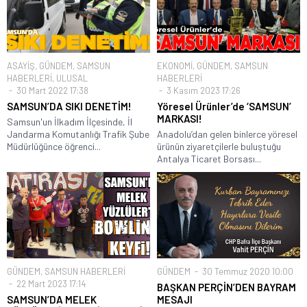
ASAYİŞ
,
GÜNDEM
,
SAMSUN
EKONOMİ
,
GÜNDEM
,
SAMSUN
HABERLERİ
,
ULUSAL
HABERLERİ
30 Mart 2022 17:38
3 Kasım 2023 17:26
SAMSUN’DA SIKI DENETİM!
Yöresel Ürünler’de ‘SAMSUN’
MARKASI!
Samsun'un İlkadım İlçesinde, İl
Jandarma Komutanlığı Trafik Şube
Anadolu’dan gelen binlerce yöresel
Müdürlüğünce öğrenci...
ürünün ziyaretçilerle buluştuğu
Antalya Ticaret Borsası...
GÜNDEM
,
SAMSUN HABERLERİ
GÜNDEM
30 Temmuz 2020 10:00
22 Mart 2023 17:14
BAŞKAN PERÇİN’DEN BAYRAM
SAMSUN’DA MELEK
MESAJI