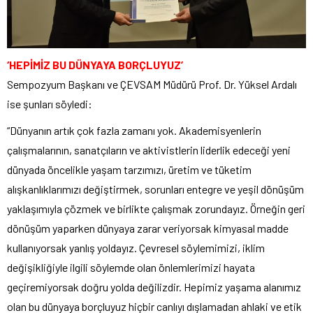
‘HEPİMİZ BU DÜNYAYA BORÇLUYUZ’
Sempozyum Başkanı ve ÇEVSAM Müdürü Prof. Dr. Yüksel Ardalı
ise şunları söyledi:
“Dünyanın artık çok fazla zamanı yok. Akademisyenlerin
çalışmalarının, sanatçıların ve aktivistlerin liderlik edeceği yeni
dünyada öncelikle yaşam tarzımızı, üretim ve tüketim
alışkanlıklarımızı değiştirmek, sorunları entegre ve yeşil dönüşüm
yaklaşımıyla çözmek ve birlikte çalışmak zorundayız. Örneğin geri
dönüşüm yaparken dünyaya zarar veriyorsak kimyasal madde
kullanıyorsak yanlış yoldayız. Çevresel söylemimizi, iklim
değişikliğiyle ilgili söylemde olan önlemlerimizi hayata
geçiremiyorsak doğru yolda değilizdir. Hepimiz yaşama alanımız
olan bu dünyaya borçluyuz hiçbir canlıyı dışlamadan ahlaki ve etik