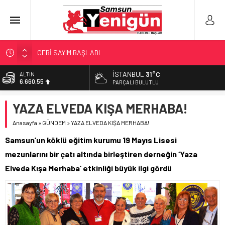
GERİ SAYIM BAŞLADI
SAMSUNSPOR’DA HEDEF 5’İNCİLİK!
İSTANBUL
31°C
ALTIN
6.660,55
‘BAFRA’YA YATIRIM YAPIN!’
PARÇALI BULUTLU
İŞTE FINDIK FİYATI!
BİST
YAZA ELVEDA KIŞA MERHABA!
13.779,39
YÖNETİCİ SEÇERKEN YAPILAN EN BÜYÜK HATALAR
Anasayfa
»
GÜNDEM
»
YAZA ELVEDA KIŞA MERHABA!
DOLAR
47,7111
Samsun’un köklü eğitim kurumu 19 Mayıs Lisesi
EURO
mezunlarını bir çatı altında birleştiren derneğin ‘Yaza
55,1881
Elveda Kışa Merhaba’ etkinliği büyük ilgi gördü