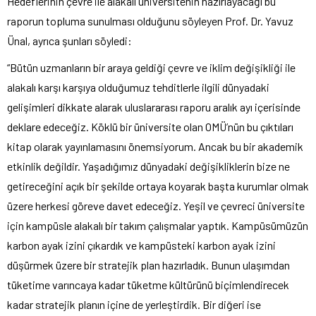
Hedeflerinin çevre ile alakalı üniversitenin hazırlayacağı bu
raporun topluma sunulması olduğunu söyleyen Prof. Dr. Yavuz
Ünal, ayrıca şunları söyledi:
“Bütün uzmanların bir araya geldiği çevre ve iklim değişikliği ile
alakalı karşı karşıya olduğumuz tehditlerle ilgili dünyadaki
gelişimleri dikkate alarak uluslararası raporu aralık ayı içerisinde
deklare edeceğiz. Köklü bir üniversite olan OMÜ’nün bu çıktıları
kitap olarak yayınlamasını önemsiyorum. Ancak bu bir akademik
etkinlik değildir. Yaşadığımız dünyadaki değişikliklerin bize ne
getireceğini açık bir şekilde ortaya koyarak başta kurumlar olmak
üzere herkesi göreve davet edeceğiz. Yeşil ve çevreci üniversite
için kampüsle alakalı bir takım çalışmalar yaptık. Kampüsümüzün
karbon ayak izini çıkardık ve kampüsteki karbon ayak izini
düşürmek üzere bir stratejik plan hazırladık. Bunun ulaşımdan
tüketime varıncaya kadar tüketme kültürünü biçimlendirecek
kadar stratejik planın içine de yerleştirdik. Bir diğeri ise