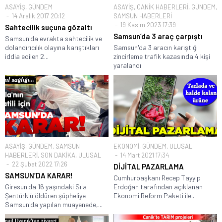
ASAYİŞ
,
GÜNDEM
ASAYİŞ
,
CANİK HABERLERİ
,
GÜNDEM
,
14 Aralık 2017 20:12
SAMSUN HABERLERİ
19 Kasım 2023 17:39
Sahtecilik suçuna gözaltı
Samsun’da 3 araç çarpıştı
Samsun'da evrakta sahtecilik ve
dolandırıcılık olayına karıştıkları
Samsun'da 3 aracın karıştığı
iddia edilen 2...
zincirleme trafik kazasında 4 kişi
yaralandı
ASAYİŞ
,
GÜNDEM
,
SAMSUN
EKONOMİ
,
GÜNDEM
,
ULUSAL
HABERLERİ
,
SON DAKİKA
,
ULUSAL
14 Mart 2021 17:34
22 Şubat 2022 17:26
DİJİTAL PAZARLAMA
SAMSUN’DA KARAR!
Cumhurbaşkanı Recep Tayyip
Giresun'da 16 yaşındaki Sıla
Erdoğan tarafından açıklanan
Şentürk'ü öldüren şüpheliye
Ekonomi Reform Paketi ile...
Samsun'da yapılan muayenede,...