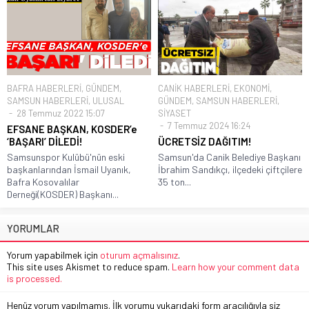
BAFRA HABERLERİ
,
GÜNDEM
,
CANİK HABERLERİ
,
EKONOMİ
,
SAMSUN HABERLERİ
,
ULUSAL
GÜNDEM
,
SAMSUN HABERLERİ
,
28 Temmuz 2022 15:07
SİYASET
7 Temmuz 2024 16:24
EFSANE BAŞKAN, KOSDER’e
‘BAŞARI’ DİLEDİ!
ÜCRETSİZ DAĞITIM!
Samsunspor Kulübü'nün eski
Samsun'da Canik Belediye Başkanı
başkanlarından İsmail Uyanık,
İbrahim Sandıkçı, ilçedeki çiftçilere
Bafra Kosovalılar
35 ton...
Derneği(KOSDER) Başkanı...
YORUMLAR
Yorum yapabilmek için
oturum açmalısınız
.
This site uses Akismet to reduce spam.
Learn how your comment data
is processed.
Henüz yorum yapılmamış. İlk yorumu yukarıdaki form aracılığıyla siz