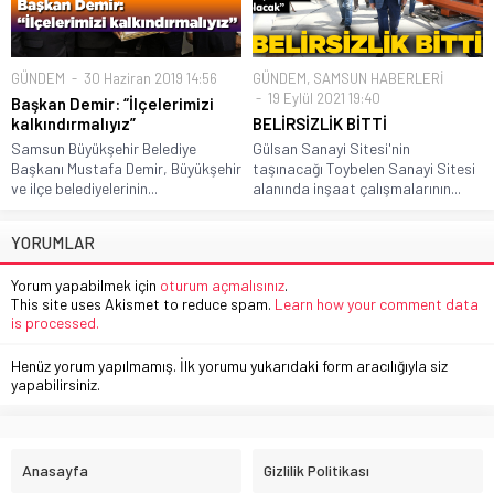
GÜNDEM
30 Haziran 2019 14:56
GÜNDEM
,
SAMSUN HABERLERİ
19 Eylül 2021 19:40
Başkan Demir: “İlçelerimizi
kalkındırmalıyız”
BELİRSİZLİK BİTTİ
Samsun Büyükşehir Belediye
Gülsan Sanayi Sitesi'nin
Başkanı Mustafa Demir, Büyükşehir
taşınacağı Toybelen Sanayi Sitesi
ve ilçe belediyelerinin...
alanında inşaat çalışmalarının...
YORUMLAR
Yorum yapabilmek için
oturum açmalısınız
.
This site uses Akismet to reduce spam.
Learn how your comment data
is processed.
Henüz yorum yapılmamış. İlk yorumu yukarıdaki form aracılığıyla siz
yapabilirsiniz.
Anasayfa
Gizlilik Politikası