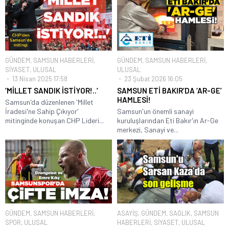
GÜNDEM
,
SAMSUN HABERLERİ
,
GÜNDEM
,
SAMSUN HABERLERİ
,
SİYASET
,
ULUSAL
ULUSAL
13 Nisan 2025 17:58
23 Şubat 2026 16:05
‘MİLLET SANDIK İSTİYOR!..’
SAMSUN ETİ BAKIR’DA ‘AR-GE’
HAMLESİ!
Samsun'da düzenlenen 'Millet
İradesi'ne Sahip Çıkıyor'
Samsun'un önemli sanayi
mitinginde konuşan CHP Lideri...
kuruluşlarından Eti Bakır'ın Ar-Ge
merkezi, Sanayi ve...
GÜNDEM
,
SAMSUN HABERLERİ
,
ASAYİŞ
,
GÜNDEM
,
SAĞLIK
,
SAMSUN
SPOR
,
ULUSAL
HABERLERİ
,
SİYASET
,
ULUSAL