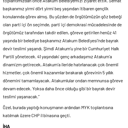
toplantımızdan önce Atakum Belediyemizi ziyaret ettik. Serhat
başkanımız yirmi dört yirmi beş yaşından itibaren gençlik
konularında görev almış. Bu yüzden de örgütümüzün göz bebeği
olan parti içi ön seçimde, parti içi demokrasi mücadelesinde de
örgütümüz tarafından takdir edilen, göreve getirilen henüz 41
yaşında bir belediye başkanımız Atakum Belediyesi’nde bayrak
devir teslimi yaşandı. Şimdi Atakum’u yine bir Cumhuriyet Halk
Partili yönetecek. 41 yaşındaki genç arkadaşımız Atakum’a
dinamizm getirecek, Atakum’a ileride hatırlanacak çok önemli
hizmetler, çok önemli kazanımlar bırakarak görevinin 5 yıllık
dönemini tamamlayacak. Atakumlular ondan memnunsa göreve
devam edecek. Yoksa daha önce olduğu gibi bir bayrak devir
teslimi yaşanacak.”
Özel, burada yaptığı konuşmanın ardından MYK toplantısına
katılmak üzere CHP il binasına geçti.
İHA