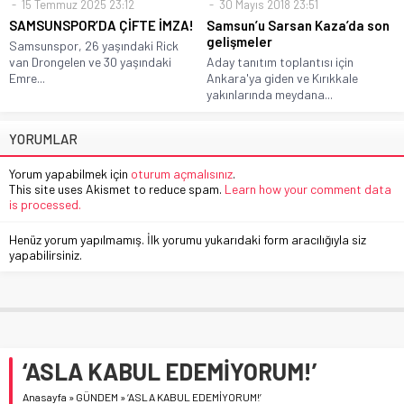
15 Temmuz 2025 23:12
30 Mayıs 2018 23:51
SAMSUNSPOR’DA ÇİFTE İMZA!
Samsun’u Sarsan Kaza’da son
gelişmeler
Samsunspor, 26 yaşındaki Rick
van Drongelen ve 30 yaşındaki
Aday tanıtım toplantısı için
Emre...
Ankara'ya giden ve Kırıkkale
yakınlarında meydana...
YORUMLAR
Yorum yapabilmek için
oturum açmalısınız
.
This site uses Akismet to reduce spam.
Learn how your comment data
is processed.
Henüz yorum yapılmamış. İlk yorumu yukarıdaki form aracılığıyla siz
yapabilirsiniz.
‘ASLA KABUL EDEMİYORUM!’
Anasayfa
»
GÜNDEM
»
‘ASLA KABUL EDEMİYORUM!’