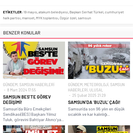
ETİKETLER:
19 mayıs
,
atakum belediyesi
,
Başkan Serhat Türkel
,
cumhuriyet
halk partisi
,
manset
,
MYK toplantısı
,
Özgür özel
,
samsun
BENZER KONULAR
GÜNDEM
,
SAMSUN HABERLERİ
GÜNDEM
,
METEOROLOJİ
,
SAMSUN
8 Mart 2024 17:55
HABERLERİ
,
ULUSAL
25 Şubat 2025 21:29
SAMSUN BES’TE GÖREV
DEĞİŞİMİ!
SAMSUN’DA ‘BUZUL’ ÇAĞI!
Samsun'da Büro Emekçileri
Samsun’da son 96 yılın en düşük
Sendikası(BES) Başkanı Yılmız
sıcaklık ve kar kalınlığı...
Tuluk, görevini Bahtiyar Akıncı'ya...