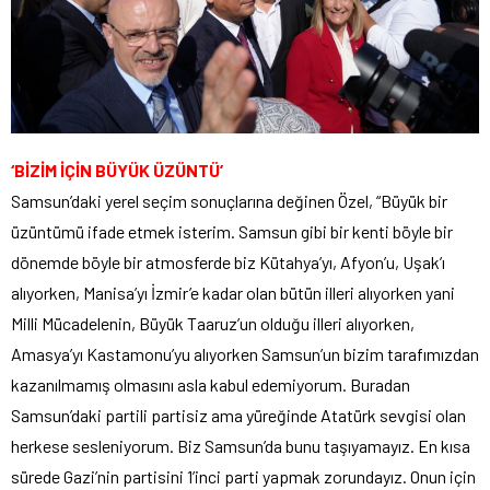
‘BİZİM İÇİN BÜYÜK ÜZÜNTÜ’
Samsun’daki yerel seçim sonuçlarına değinen Özel, “Büyük bir
üzüntümü ifade etmek isterim. Samsun gibi bir kenti böyle bir
dönemde böyle bir atmosferde biz Kütahya’yı, Afyon’u, Uşak’ı
alıyorken, Manisa’yı İzmir’e kadar olan bütün illeri alıyorken yani
Milli Mücadelenin, Büyük Taaruz’un olduğu illeri alıyorken,
Amasya’yı Kastamonu’yu alıyorken Samsun’un bizim tarafımızdan
kazanılmamış olmasını asla kabul edemiyorum. Buradan
Samsun’daki partili partisiz ama yüreğinde Atatürk sevgisi olan
herkese sesleniyorum. Biz Samsun’da bunu taşıyamayız. En kısa
sürede Gazi’nin partisini 1’inci parti yapmak zorundayız. Onun için