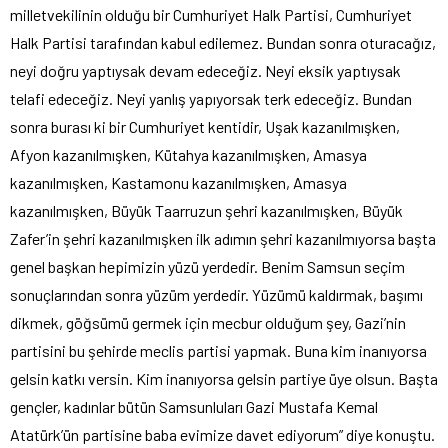
milletvekilinin olduğu bir Cumhuriyet Halk Partisi, Cumhuriyet
Halk Partisi tarafından kabul edilemez. Bundan sonra oturacağız,
neyi doğru yaptıysak devam edeceğiz. Neyi eksik yaptıysak
telafi edeceğiz. Neyi yanlış yapıyorsak terk edeceğiz. Bundan
sonra burası ki bir Cumhuriyet kentidir, Uşak kazanılmışken,
Afyon kazanılmışken, Kütahya kazanılmışken, Amasya
kazanılmışken, Kastamonu kazanılmışken, Amasya
kazanılmışken, Büyük Taarruzun şehri kazanılmışken, Büyük
Zafer’in şehri kazanılmışken ilk adımın şehri kazanılmıyorsa başta
genel başkan hepimizin yüzü yerdedir. Benim Samsun seçim
sonuçlarından sonra yüzüm yerdedir. Yüzümü kaldırmak, başımı
dikmek, göğsümü germek için mecbur olduğum şey, Gazi’nin
partisini bu şehirde meclis partisi yapmak. Buna kim inanıyorsa
gelsin katkı versin. Kim inanıyorsa gelsin partiye üye olsun. Başta
gençler, kadınlar bütün Samsunluları Gazi Mustafa Kemal
Atatürk’ün partisine baba evimize davet ediyorum” diye konuştu.