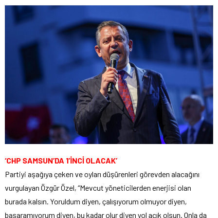
‘CHP SAMSUN’DA 1’İNCİ OLACAK’
Partiyi aşağıya çeken ve oyları düşürenleri görevden alacağını
vurgulayan Özgür Özel, “Mevcut yöneticilerden enerjisi olan
burada kalsın. Yoruldum diyen, çalışıyorum olmuyor diyen,
başaramıyorum diyen, bu kadar olur diyen yol açık olsun. Onla da