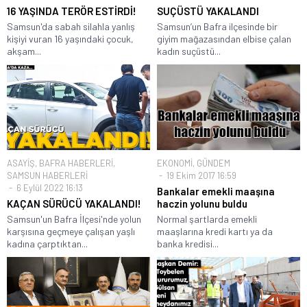
16 YAŞINDA TERÖR ESTİRDİ!
SUÇÜSTÜ YAKALANDI
Samsun'da sabah silahla yanlış
Samsun’un Bafra ilçesinde bir
kişiyi vuran 16 yaşındaki çocuk,
giyim mağazasından elbise çalan
akşam...
kadın suçüstü...
ASAYİŞ
,
BAFRA HABERLERİ
,
EKONOMİ
,
GÜNDEM
SAMSUN HABERLERİ
19 Ekim 2017 16:59
6 Eylül 2022 16:13
Bankalar emekli maaşına
KAÇAN SÜRÜCÜ YAKALANDI!
haczin yolunu buldu
Samsun'un Bafra İlçesi'nde yolun
Normal şartlarda emekli
karşısına geçmeye çalışan yaşlı
maaşlarına kredi kartı ya da
kadına çarptıktan...
banka kredisi...