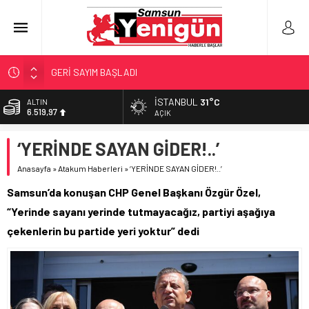
GERİ SAYIM BAŞLADI
SAMSUNSPOR’DA HEDEF 5’İNCİLİK!
İSTANBUL
31°C
ALTIN
6.519,97
‘BAFRA’YA YATIRIM YAPIN!’
AÇIK
İŞTE FINDIK FİYATI!
BİST
‘YERİNDE SAYAN GİDER!..’
13.798,82
YÖNETİCİ SEÇERKEN YAPILAN EN BÜYÜK HATALAR
Anasayfa
»
Atakum Haberleri
»
‘YERİNDE SAYAN GİDER!..’
DOLAR
47,7025
Samsun’da konuşan CHP Genel Başkanı Özgür Özel,
EURO
“Yerinde sayanı yerinde tutmayacağız, partiyi aşağıya
55,0112
çekenlerin bu partide yeri yoktur” dedi