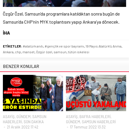
Özgür Özel, Samsun’da programlara katıldıktan sonra bugün de
Samsun’da CHP’nin MYK toplantısını yapıp Ankara’ya dönecek.
İHA
ETİKETLER:
#atatürk anıtı
,
#gençlik ve spor bayramı
,
19 Mayıs Atatürk'ü Anma
,
Ankara
,
chp
,
manset
,
Özgür özel
,
samsun
,
tütün iskelesi
BENZER KONULAR
ASAYİŞ
,
GÜNDEM
,
SAMSUN
ASAYİŞ
,
BAFRA HABERLERİ
,
HABERLERİ
,
SON DAKİKA
GÜNDEM
,
SAMSUN HABERLERİ
21 Aralık 2022 17:42
17 Temmuz 2022 13:32