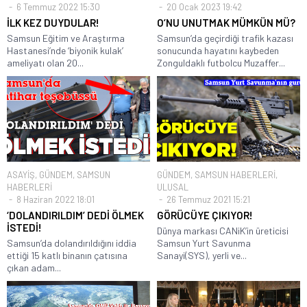
6 Temmuz 2022 15:30
20 Ocak 2023 19:42
İLK KEZ DUYDULAR!
O’NU UNUTMAK MÜMKÜN MÜ?
Samsun Eğitim ve Araştırma
Samsun’da geçirdiği trafik kazası
Hastanesi’nde ‘biyonik kulak’
sonucunda hayatını kaybeden
ameliyatı olan 20...
Zonguldaklı futbolcu Muzaffer...
ASAYİŞ
,
GÜNDEM
,
SAMSUN
GÜNDEM
,
SAMSUN HABERLERİ
,
HABERLERİ
ULUSAL
8 Haziran 2022 18:01
26 Temmuz 2021 15:21
‘DOLANDIRILDIM’ DEDİ ÖLMEK
GÖRÜCÜYE ÇIKIYOR!
İSTEDİ!
Dünya markası CANiK’in üreticisi
Samsun’da dolandırıldığını iddia
Samsun Yurt Savunma
ettiği 15 katlı binanın çatısına
Sanayi(SYS), yerli ve...
çıkan adam...