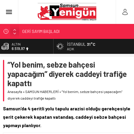
GERİ SAYIM BAŞLADI
SAMSUNSPOR’DA HEDEF 5’İNCİLİK!
İSTANBUL
31°C
ALTIN
6.519,97
‘BAFRA’YA YATIRIM YAPIN!’
AÇIK
İŞTE FINDIK FİYATI!
BİST
“Yol benim, sebze bahçesi
13.798,82
YÖNETİCİ SEÇERKEN YAPILAN EN BÜYÜK HATALAR
yapacağım” diyerek caddeyi trafiğe
DOLAR
47,7025
kapattı
EURO
Anasayfa
»
SAMSUN HABERLERİ
»
“Yol benim, sebze bahçesi yapacağım”
55,0112
diyerek caddeyi trafiğe kapattı
Samsun’da 4 şeritli yolu tapulu arazisi olduğu gerekçesiyle
şerit çekerek kapatan vatandaş, caddeyi sebze bahçesi
yapmayı planlıyor.