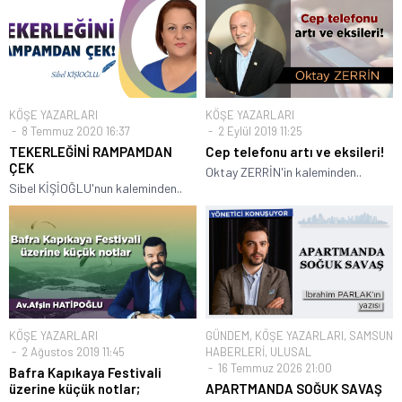
KÖŞE YAZARLARI
KÖŞE YAZARLARI
8 Temmuz 2020 16:37
2 Eylül 2019 11:25
TEKERLEĞİNİ RAMPAMDAN
Cep telefonu artı ve eksileri!
ÇEK
Oktay ZERRİN'in kaleminden..
Sibel KİŞİOĞLU'nun kaleminden..
KÖŞE YAZARLARI
GÜNDEM
,
KÖŞE YAZARLARI
,
SAMSUN
2 Ağustos 2019 11:45
HABERLERİ
,
ULUSAL
16 Temmuz 2026 21:00
Bafra Kapıkaya Festivali
üzerine küçük notlar;
APARTMANDA SOĞUK SAVAŞ