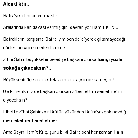
Alçaklıktır…
Bafra’yı sırtından vurmaktır…
Aralarında kan davası varmış gibi davranıyor Hamit Kılıç!..
Bafralıların karşısına ‘Bafralıyım ben de’ diyerek çıkamayacağı
günleri hesap etmeden hem de…
Zihni Şahin büyükşehir belediye başkanı olursa
hangi yüzle
sokağa çıkacaksın?..
Büyükşehir ilçelere destek vermese açsın be kardeşim!..
Ola ki her ikiniz de başkan olursanız “ben ettim sen etme” mi
diyeceksin?
Elbette Zihni Şahin, bir Brütüs yüzünden Bafra’ya, çok sevdiği
memleketine ihanet etmez!
Ama Sayın Hamit Kılıç, şunu bilki Bafra seni her zaman
Hain