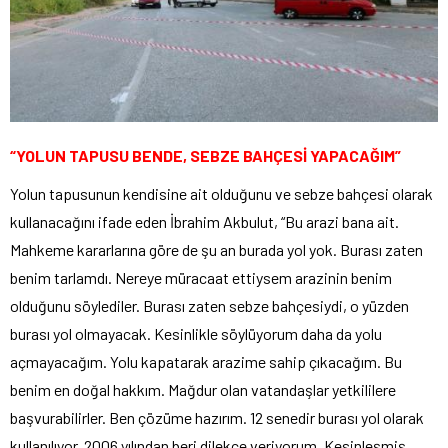
“YOLUN TAPUSU BENDE, SEBZE BAHÇESİ YAPACAĞIM”
Yolun tapusunun kendisine ait olduğunu ve sebze bahçesi olarak
kullanacağını ifade eden İbrahim Akbulut, “Bu arazi bana ait.
Mahkeme kararlarına göre de şu an burada yol yok. Burası zaten
benim tarlamdı. Nereye müracaat ettiysem arazinin benim
olduğunu söylediler. Burası zaten sebze bahçesiydi, o yüzden
burası yol olmayacak. Kesinlikle söylüyorum daha da yolu
açmayacağım. Yolu kapatarak arazime sahip çıkacağım. Bu
benim en doğal hakkım. Mağdur olan vatandaşlar yetkililere
başvurabilirler. Ben çözüme hazırım. 12 senedir burası yol olarak
kullanılıyor. 2006 yılından beri dilekçe veriyorum. Kesinleşmiş