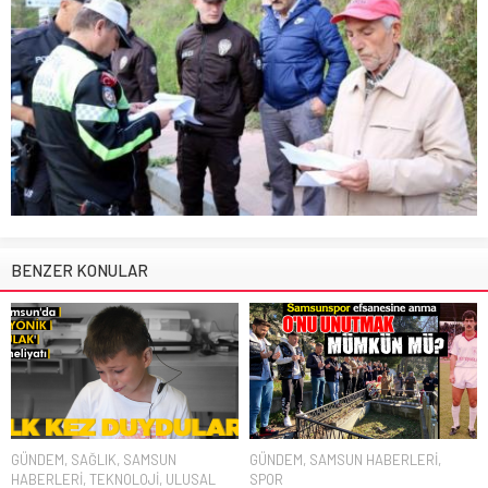
BENZER KONULAR
GÜNDEM
,
SAĞLIK
,
SAMSUN
GÜNDEM
,
SAMSUN HABERLERİ
,
HABERLERİ
,
TEKNOLOJİ
,
ULUSAL
SPOR