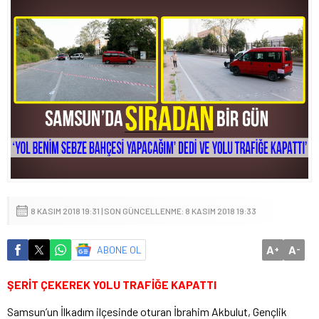
8 KASIM 2018 19:31 | SON GÜNCELLENME: 8 KASIM 2018 19:33
A
A
ABONE OL
+
-
ŞERİT ÇEKEREK YOLU TRAFİĞE KAPATTI
Samsun’un İlkadım ilçesinde oturan İbrahim Akbulut, Gençlik