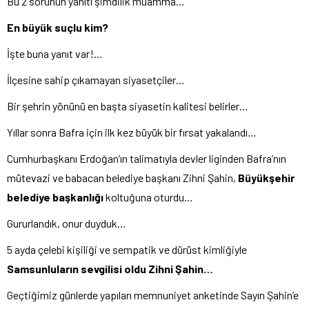
Bu 2 sorunun yanıtı şimdilik muamma…
En büyük suçlu kim?
İşte buna yanıt var!…
İlçesine sahip çıkamayan siyasetçiler…
Bir şehrin yönünü en başta siyasetin kalitesi belirler…
Yıllar sonra Bafra için ilk kez büyük bir fırsat yakalandı…
Cumhurbaşkanı Erdoğan’ın talimatıyla devler liginden Bafra’nın
mütevazi ve babacan belediye başkanı Zihni Şahin,
Büyükşehir
belediye başkanlığı
koltuğuna oturdu…
Gururlandık, onur duyduk…
5 ayda çelebi kişiliği ve sempatik ve dürüst kimliğiyle
Samsunluların sevgilisi oldu Zihni Şahin…
Geçtiğimiz günlerde yapılan memnuniyet anketinde Sayın Şahin’e