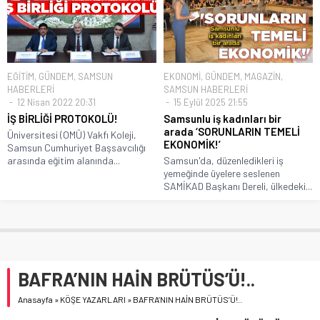
EĞİTİM
,
GÜNDEM
,
SAMSUN
EKONOMİ
,
GÜNDEM
,
MAGAZİN
,
HABERLERİ
SAMSUN HABERLERİ
12 Nisan 2022 20:31
15 Eylül 2025 21:55
İŞ BİRLİĞİ PROTOKOLÜ!
Samsunlu iş kadınları bir
arada ‘SORUNLARIN TEMELİ
Üniversitesi (OMÜ) Vakfı Koleji,
EKONOMİK!’
Samsun Cumhuriyet Başsavcılığı
arasında eğitim alanında...
Samsun'da, düzenledikleri iş
yemeğinde üyelere seslenen
SAMİKAD Başkanı Dereli, ülkedeki...
BAFRA’NIN HAİN BRÜTÜS’Ü!..
Anasayfa
»
KÖŞE YAZARLARI
»
BAFRA’NIN HAİN BRÜTÜS’Ü!..