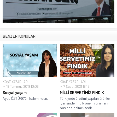
BENZER KONULAR
KÖŞE YAZARLARI
KÖŞE YAZARLARI
18 Temmuz 2019 10:06
7 Şubat 2021 18:16
Sosyal yaşam
MİLLİ SERVETİMİZ FINDIK
Aysu ÖZTÜRK'ün kaleminden..
Türkiye’de üretimi yapılan ürünler
içerisinde fındık önemli ürünlerin
başında gelmektedir....