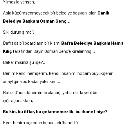
Yılmaz’la yarışan,
Asla küçümsenmeyecek bir belediye başkanı olan
Canik
Belediye Başkanı Osman Genç…
Sıkı durun şimdi!
Bafra’da billboardların bir kısmı
Bafra Belediye Başkanı Hamit
Kılıç
tarafından Sayın Osman Genç’e kiralanmış…
Bakar mısınız şu işe?..
Benim kendi hemşerim, kendi insanım, hocam büyükşehir
adaylığına bu kadar yakınken…
Bafra O’nun döneminde alacağı yatırımlarla yeni bir
çığıraçacakken,
Bu kin, bu öfke, bu çekememezlik, bu ihanet niye?
Evet benim açımdan bunun adı ihanettir…