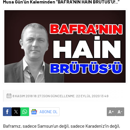
Musa Gün’ün Kaleminden “BAFRA’NIN HAİN BRÜTÜS’Ü!..”
8 KASIM 2018 18:27 | SON GÜNCELLENME: 22 EYLÜL 2020 13:49
A
A
ABONE OL
+
-
Baframız, sadece Samsun’un değil, sadece Karadeniz’in değil,