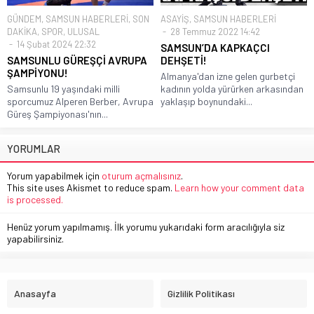
GÜNDEM
,
SAMSUN HABERLERİ
,
SON
ASAYİŞ
,
SAMSUN HABERLERİ
DAKİKA
,
SPOR
,
ULUSAL
28 Temmuz 2022 14:42
14 Şubat 2024 22:32
SAMSUN’DA KAPKAÇCI
SAMSUNLU GÜREŞÇİ AVRUPA
DEHŞETİ!
ŞAMPİYONU!
Almanya'dan izne gelen gurbetçi
Samsunlu 19 yaşındaki milli
kadının yolda yürürken arkasından
sporcumuz Alperen Berber, Avrupa
yaklaşıp boynundaki...
Güreş Şampiyonası'nın...
YORUMLAR
Yorum yapabilmek için
oturum açmalısınız
.
This site uses Akismet to reduce spam.
Learn how your comment data
is processed.
Henüz yorum yapılmamış. İlk yorumu yukarıdaki form aracılığıyla siz
yapabilirsiniz.
Anasayfa
Gizlilik Politikası