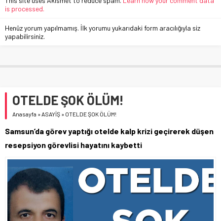
This site uses Akismet to reduce spam.
Learn how your comment data
is processed.
Henüz yorum yapılmamış. İlk yorumu yukarıdaki form aracılığıyla siz
yapabilirsiniz.
OTELDE ŞOK ÖLÜM!
Anasayfa
»
ASAYİŞ
»
OTELDE ŞOK ÖLÜM!
Samsun’da görev yaptığı otelde kalp krizi geçirerek düşen
resepsiyon görevlisi hayatını kaybetti