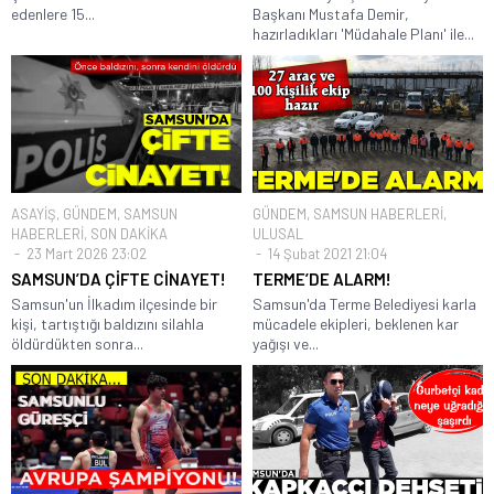
edenlere 15...
Başkanı Mustafa Demir,
hazırladıkları 'Müdahale Planı' ile...
ASAYİŞ
,
GÜNDEM
,
SAMSUN
GÜNDEM
,
SAMSUN HABERLERİ
,
HABERLERİ
,
SON DAKİKA
ULUSAL
23 Mart 2026 23:02
14 Şubat 2021 21:04
SAMSUN’DA ÇİFTE CİNAYET!
TERME’DE ALARM!
Samsun'un İlkadım ilçesinde bir
Samsun'da Terme Belediyesi karla
kişi, tartıştığı baldızını silahla
mücadele ekipleri, beklenen kar
öldürdükten sonra...
yağışı ve...