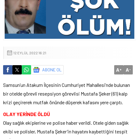
12 EYLÜL 2022 16:21
A
A
ABONE OL
+
-
Samsun’un Atakum İlçesinin Cumhuriyet Mahallesi’nde bulunan
bir otelde görevli resepsiyon görevlisi Mustafa Şeker (61) kalp
krizi geçirerek mutfak önünde düşerek kafasını yere çarptı.
OLAY YERİNDE ÖLDÜ
Olay sağlık ekiplerine ve polise haber verildi. Otele giden sağlık
ekibi ve polisler, Mustafa Şeker’in hayatını kaybettiğini tespit