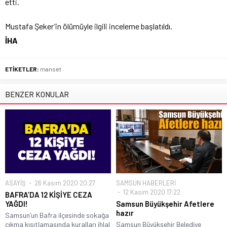
etti.
Mustafa Şeker’in ölümüyle ilgili inceleme başlatıldı.
İHA
ETİKETLER:
manset
BENZER KONULAR
ASAYİŞ
26 Kasım 2020 20:27
SAMSUN HABERLERİ
12 Kasım 2020 17:22
BAFRA’DA 12 KİŞİYE CEZA
YAĞDI!
Samsun Büyükşehir Afetlere
hazır
Samsun’un Bafra ilçesinde sokağa
çıkma kısıtlamasında kuralları ihlal
Samsun Büyükşehir Belediye