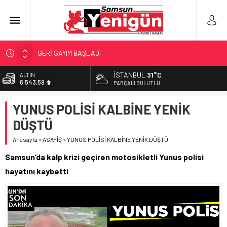
GERİ SAYIM BAŞLADI
SAMSUNSPOR’DA HEDEF 5’İNCİLİK!
İSTANBUL
31°C
ALTIN
6.543,59
‘BAFRA’YA YATIRIM YAPIN!’
PARÇALI BULUTLU
İŞTE FINDIK FİYATI!
BİST
YUNUS POLİSİ KALBİNE YENİK
13.798,82
YÖNETİCİ SEÇERKEN YAPILAN EN BÜYÜK HATALAR
DÜŞTÜ
DOLAR
47,7010
Anasayfa
»
ASAYİŞ
»
YUNUS POLİSİ KALBİNE YENİK DÜŞTÜ
EURO
Samsun’da kalp krizi geçiren motosikletli Yunus polisi
55,0063
hayatını kaybetti