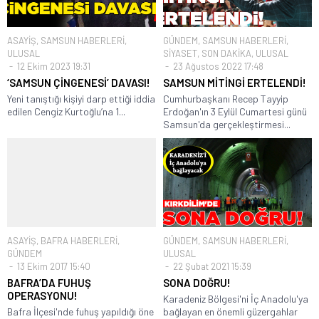
ASAYİŞ
,
SAMSUN HABERLERİ
,
GÜNDEM
,
SAMSUN HABERLERİ
,
ULUSAL
SİYASET
,
SON DAKİKA
,
ULUSAL
12 Ekim 2023 19:31
23 Ağustos 2022 17:48
‘SAMSUN ÇİNGENESİ’ DAVASI!
SAMSUN MİTİNGİ ERTELENDİ!
Yeni tanıştığı kişiyi darp ettiği iddia
Cumhurbaşkanı Recep Tayyip
edilen Cengiz Kurtoğlu’na 1...
Erdoğan'ın 3 Eylül Cumartesi günü
Samsun'da gerçekleştirmesi...
ASAYİŞ
,
BAFRA HABERLERİ
,
GÜNDEM
,
SAMSUN HABERLERİ
,
GÜNDEM
ULUSAL
13 Ekim 2017 15:40
22 Şubat 2021 15:39
BAFRA’DA FUHUŞ
SONA DOĞRU!
OPERASYONU!
Karadeniz Bölgesi'ni İç Anadolu'ya
Bafra İlçesi'nde fuhuş yapıldığı öne
bağlayan en önemli güzergahlar