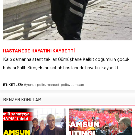
HASTANEDE HAYATINI KAYBETTİ
Kalp damarına stent takılan Gümüşhane Kelkit doğumlu 4 çocuk
babası Salih Şimşek, bu sabah hastanede hayatını kaybetti.
ETİKETLER:
#yunus polis
,
manset
,
polis
,
samsun
BENZER KONULAR