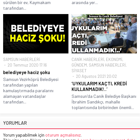
sürülen bir ev, Kaymakam
arasında yer...
tarafından...
SAMSUN HABERLERİ
CANİK HABERLERİ
,
EKONOMİ
,
20 Temmuz 2020 17:16
GÜNDEM
,
SAMSUN HABERLERİ
,
SİYASET
belediyeye haciz şoku
20 Ağustos 2021 20:02
Samsun Vezirköprü Belediyesi
‘UYKULARIM KAÇTI, KREDİ
tarafından yapılan
KULLANMADIK!..’
kamulaştırmada paralarını
alamayan vatandaşlar
Samsun'da Canik Belediye Başkanı
tarafından...
İbrahim Sandıkçı, mahalle
toplantısında birbirinden önemli...
YORUMLAR
Yorum yapabilmek için
oturum açmalısınız
.