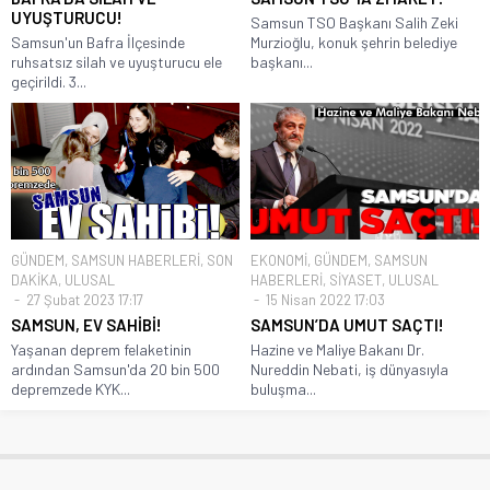
UYUŞTURUCU!
Samsun TSO Başkanı Salih Zeki
Samsun'un Bafra İlçesinde
Murzioğlu, konuk şehrin belediye
ruhsatsız silah ve uyuşturucu ele
başkanı...
geçirildi. 3...
GÜNDEM
,
SAMSUN HABERLERİ
,
SON
EKONOMİ
,
GÜNDEM
,
SAMSUN
DAKİKA
,
ULUSAL
HABERLERİ
,
SİYASET
,
ULUSAL
27 Şubat 2023 17:17
15 Nisan 2022 17:03
SAMSUN, EV SAHİBİ!
SAMSUN’DA UMUT SAÇTI!
Yaşanan deprem felaketinin
Hazine ve Maliye Bakanı Dr.
ardından Samsun'da 20 bin 500
Nureddin Nebati, iş dünyasıyla
depremzede KYK...
buluşma...