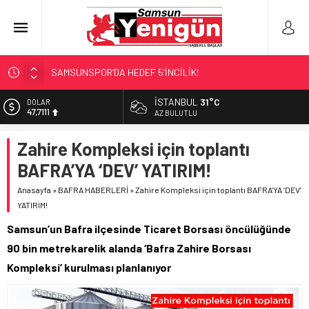
SAMSUNSPOR’DA HEDEF 5’İNCİLİK!
‘BAFRA’YA YATIRIM YAPIN!’
İSTANBUL
31°C
DOLAR
47,7111
İŞTE FINDIK FİYATI!
AZ BULUTLU
YÖNETİCİ SEÇERKEN YAPILAN EN BÜYÜK HATALAR
EURO
Zahire Kompleksi için toplantı
55,1881
GERİ SAYIM BAŞLADI
BAFRA’YA ‘DEV’ YATIRIM!
ALTIN
6.660,55
Anasayfa
»
BAFRA HABERLERİ
»
Zahire Kompleksi için toplantı BAFRA’YA ‘DEV’
YATIRIM!
BİST
13.779,39
Samsun’un Bafra ilçesinde Ticaret Borsası öncülüğünde
90 bin metrekarelik alanda ‘Bafra Zahire Borsası
Kompleksi’ kurulması planlanıyor