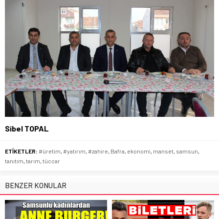
Sibel TOPAL
ETİKETLER:
#üretim
,
#yatırım
,
#zahire
,
Bafra
,
ekonomi
,
manset
,
samsun
,
tanıtım
,
tarım
,
tüccar
BENZER KONULAR