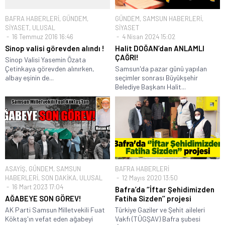
BAFRA HABERLERİ
,
GÜNDEM
,
GÜNDEM
,
SAMSUN HABERLERİ
,
SİYASET
,
ULUSAL
SİYASET
16 Temmuz 2016 16:46
4 Nisan 2024 15:02
Sinop valisi görevden alındı !
Halit DOĞAN’dan ANLAMLI
ÇAĞRI!
Sinop Valisi Yasemin Özata
Çetinkaya görevden alınırken,
Samsun'da pazar günü yapılan
albay eşinin de...
seçimler sonrası Büyükşehir
Belediye Başkanı Halit...
ASAYİŞ
,
GÜNDEM
,
SAMSUN
BAFRA HABERLERİ
HABERLERİ
,
SON DAKİKA
,
ULUSAL
12 Mayıs 2020 13:50
16 Mart 2023 17:04
Bafra’da ‘’İftar Şehidimizden
AĞABEYE SON GÖREV!
Fatiha Sizden’’ projesi
AK Parti Samsun Milletvekili Fuat
Türkiye Gaziler ve Şehit aileleri
Köktaş'ın vefat eden ağabeyi
Vakfı (TÜGŞAV) Bafra şubesi