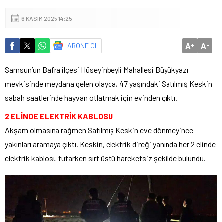
6 KASIM 2025 14:25
A
A
ABONE OL
+
-
Samsun’un Bafra ilçesi Hüseyinbeyli Mahallesi Büyükyazı
mevkisinde meydana gelen olayda, 47 yaşındaki Satılmış Keskin
sabah saatlerinde hayvan otlatmak için evinden çıktı.
2 ELİNDE ELEKTRİK KABLOSU
Akşam olmasına rağmen Satılmış Keskin eve dönmeyince
yakınları aramaya çıktı. Keskin, elektrik direği yanında her 2 elinde
elektrik kablosu tutarken sırt üstü hareketsiz şekilde bulundu.