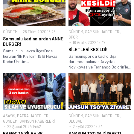
GÜNDEM
28 Ekim 2020 16:25
GÜNDEM
,
SAMSUN HABERLERİ
,
SPOR
Samsunlu kadınnlardan ANNE
16 Aralık 2022 15:47
BURGER!
BİLETLERİ KESİLDİ!
Samsun'un Havza İlçesi'nde
kurulan 'İlk Kıvılcım 1919 Havza
Samsunspor'da kadro dışı
Kadın Üretim...
durumda bulunan Arvydas
Novikovas ve Fernando Boldrin'le...
ASAYİŞ
,
BAFRA HABERLERİ
,
GÜNDEM
,
SAMSUN HABERLERİ
,
GÜNDEM
,
SAMSUN HABERLERİ
ULUSAL
22 Şubat 2024 14:52
2 Eylül 2022 16:34
BAFRA’DA SİLAH VE
SAMSUN TSO’YA ZİYARET!