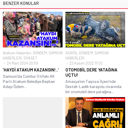
BENZER KONULAR
Atakum Haberleri
,
GÜNDEM
,
SAMSUN
ASAYİŞ
,
GÜNDEM
,
SAMSUN
HABERLERİ
,
SİYASET
HABERLERİ
24 Mart 2024 20:59
22 Kasım 2022 17:02
‘HAYDİ ATAKUM KAZANSIN!..’
OTOMOBİL DERE YATAĞINA
UÇTU!
Samsun'da Cumhur İttifakı AK
Parti Atakum Belediye Başkan
Amasya’nın Taşova İlçesi'nde
Adayı Özlem...
Destek-Ladik karayolu civarında
bir otomobil dere yatağına...