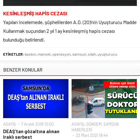
KESİNLEŞMİŞ HAPİS CEZASI
Yapılan incelemede, şüphelilerden A.D. (20)’nin Uyuşturucu Madde
Kullanmak suçundan 2 yıl 1 ay kesinleşmiş hapis cezası
bulunduğu belirlendi.
ETİKETLER:
baskın
,
manset
,
operasyon
,
samsun
,
silah
,
uyuşturucu
BENZER KONULAR
ASAYİŞ
7 Aralık 2018 13:00
ASAYİŞ
,
GÜNDEM
,
SAMSUN
HABERLERİ
DEAŞ’tan gözaltına alınan
22 Mart 2021 19:44
Iraklı serbest