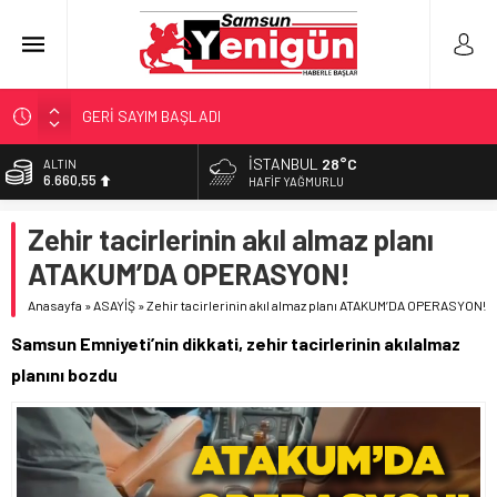
GERİ SAYIM BAŞLADI
SAMSUNSPOR’DA HEDEF 5’İNCİLİK!
İSTANBUL
28°C
ALTIN
6.660,55
‘BAFRA’YA YATIRIM YAPIN!’
HAFIF YAĞMURLU
İŞTE FINDIK FİYATI!
BİST
Zehir tacirlerinin akıl almaz planı
13.779,39
YÖNETİCİ SEÇERKEN YAPILAN EN BÜYÜK HATALAR
ATAKUM’DA OPERASYON!
DOLAR
47,7111
Anasayfa
»
ASAYİŞ
»
Zehir tacirlerinin akıl almaz planı ATAKUM’DA OPERASYON!
EURO
Samsun Emniyeti’nin dikkati, zehir tacirlerinin akılalmaz
55,1881
planını bozdu