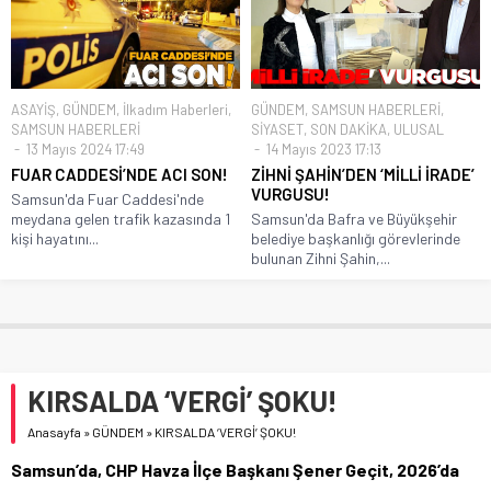
ASAYİŞ
,
GÜNDEM
,
İlkadım Haberleri
,
GÜNDEM
,
SAMSUN HABERLERİ
,
SAMSUN HABERLERİ
SİYASET
,
SON DAKİKA
,
ULUSAL
13 Mayıs 2024 17:49
14 Mayıs 2023 17:13
FUAR CADDESİ’NDE ACI SON!
ZİHNİ ŞAHİN’DEN ‘MİLLİ İRADE’
VURGUSU!
Samsun'da Fuar Caddesi'nde
meydana gelen trafik kazasında 1
Samsun'da Bafra ve Büyükşehir
kişi hayatını...
belediye başkanlığı görevlerinde
bulunan Zihni Şahin,...
KIRSALDA ‘VERGİ’ ŞOKU!
Anasayfa
»
GÜNDEM
»
KIRSALDA ‘VERGİ’ ŞOKU!
Samsun’da, CHP Havza İlçe Başkanı Şener Geçit, 2026’da