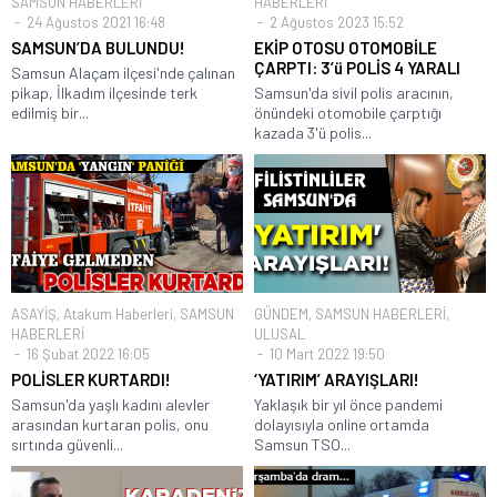
SAMSUN HABERLERİ
HABERLERİ
24 Ağustos 2021 16:48
2 Ağustos 2023 15:52
SAMSUN’DA BULUNDU!
EKİP OTOSU OTOMOBİLE
ÇARPTI: 3’ü POLİS 4 YARALI
Samsun Alaçam ilçesi'nde çalınan
pikap, İlkadım ilçesinde terk
Samsun'da sivil polis aracının,
edilmiş bir...
önündeki otomobile çarptığı
kazada 3'ü polis...
ASAYİŞ
,
Atakum Haberleri
,
SAMSUN
GÜNDEM
,
SAMSUN HABERLERİ
,
HABERLERİ
ULUSAL
16 Şubat 2022 16:05
10 Mart 2022 19:50
POLİSLER KURTARDI!
‘YATIRIM’ ARAYIŞLARI!
Samsun'da yaşlı kadını alevler
Yaklaşık bir yıl önce pandemi
arasından kurtaran polis, onu
dolayısıyla online ortamda
sırtında güvenli...
Samsun TSO...