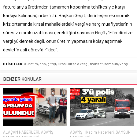
faturalarıyla üretimden tamamen koparılma tehlikesiyle karşı
karşıya kalınacağını belirtti. Başkan Geçit, derinleşen ekonomik
kriz ortamında kırsal mahallelerdeki vergi ve harç muafiyetlerinin
süresiz olarak uzatılması gerektiğini savunan Geçit, “Efendimize
vergi yüklemek değil, onun üretim yapmasını kolaylaştırmak
devletin asli görevidir” dedi.
ETİKETLER:
#üretim
,
chp
,
çiftçi
,
kırsal
,
kırsala vergi
,
manset
,
samsun
,
vergi
BENZER KONULAR
ALAÇAM HABERLERİ
,
ASAYİŞ
,
ASAYİŞ
,
İlkadım Haberleri
,
SAMSUN