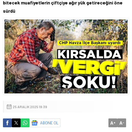
bitecek muafiyetlerin çiftçiye ağır yük getireceğini öne
sürdü
25 ARALIK 2025 19:39
A
A
ABONE OL
+
-