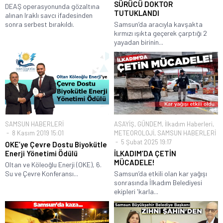
SÜRÜCÜ DOKTOR
DEAŞ operasyonunda gözaltına
TUTUKLANDI
alınan Iraklı savcı ifadesinden
sonra serbest bırakıldı.
Samsun’da aracıyla kavşakta
kırmızı ışıkta geçerek çarptığı 2
yayadan birinin...
SAMSUN HABERLERİ
ASAYİŞ
,
GÜNDEM
,
İlkadım Haberleri
,
8 Kasım 2019 15:01
METEOROLOJİ
,
SAMSUN HABERLERİ
5 Şubat 2025 19:17
OKE’ye Çevre Dostu Biyokütle
Enerji Yönetimi Ödülü
İLKADIM’DA ÇETİN
MÜCADELE!
Oltan ve Köleoğlu Enerji (OKE), 6.
Su ve Çevre Konferansı...
Samsun’da etkili olan kar yağışı
sonrasında İlkadım Belediyesi
ekipleri 'karla...