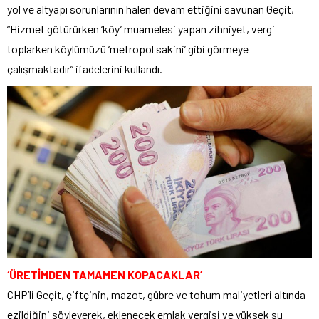
yol ve altyapı sorunlarının halen devam ettiğini savunan Geçit,
“Hizmet götürürken ‘köy’ muamelesi yapan zihniyet, vergi
toplarken köylümüzü ‘metropol sakini’ gibi görmeye
çalışmaktadır” ifadelerini kullandı.
‘ÜRETİMDEN TAMAMEN KOPACAKLAR’
CHP’li Geçit, çiftçinin, mazot, gübre ve tohum maliyetleri altında
ezildiğini söyleyerek, eklenecek emlak vergisi ve yüksek su