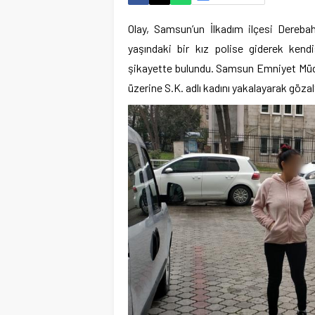
Olay, Samsun’un İlkadım ilçesi Derebah
yaşındaki bir kız polise giderek kendis
şikayette bulundu. Samsun Emniyet Müd
üzerine S.K. adlı kadını yakalayarak gözalt