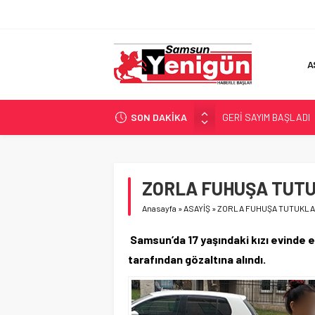
A
SON DAKİKA
GERİ SAYIM BAŞLADI
SAMSUNSPOR’DA HEDE
‘BAFRA’YA YATIRIM YAP
İŞTE FINDIK FİYATI!
ZORLA FUHUŞA TUT
YÖNETİCİ SEÇERKEN
Anasayfa
»
ASAYİŞ
»
ZORLA FUHUŞA TUTUKLA
Samsun’da 17 yaşındaki kızı evinde er
tarafından gözaltına alındı.