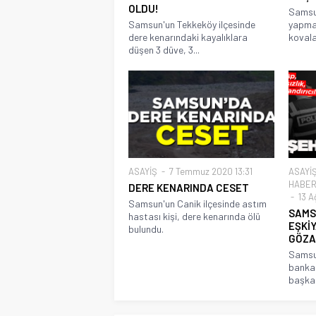
OLDU!
Samsun
Samsun'un Tekkeköy ilçesinde
yapmas
dere kenarındaki kayalıklara
kovala
düşen 3 düve, 3...
ASAYİŞ
7 Temmuz 2020 13:31
ASAYİ
HABER
DERE KENARINDA CESET
13 A
Samsun'un Canik ilçesinde astım
SAMS
hastası kişi, dere kenarında ölü
EŞKİYA
bulundu.
GÖZA
Samsun
banka 
başka.