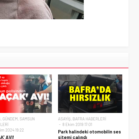
Ş
,
GÜNDEM
,
SAMSUN
ASAYİŞ
,
BAFRA HABERLERİ
LERİ
8 Ekim 2019 17:01
im 2024 19:22
Park halindeki otomobilin ses
K’ AVI!
sitemi çalındı