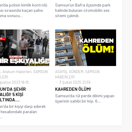
’da polisin kimlik kontrolü
Samsun’un Bafra ilçesinde park
ı sırasında kaçan şahıs
halinde bulunan otomobilin ses
ma sonucu...
sitemi çalındı.
Ş
,
Atakum Haberleri
,
SAMSUN
ASAYİŞ
,
GÜNDEM
,
SAMSUN
LERİ
HABERLERİ
ğustos 2023 16:19
3 Şubat 2025 21:59
UN’DA ŞEHİR
KAHREDEN ÖLÜM!
LIĞI! 5 KİŞİ
Samsun’da tül perde dikimi yapan
LTINDA….
işyerinin sahibi bir kişi, 6....
'da bir kişiyi darp ederek
hesabındaki paraları
..