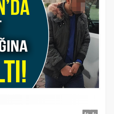
A
A
+
-