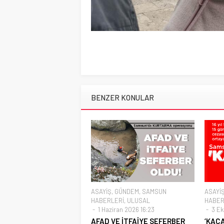
BENZER KONULAR
ASAYİŞ
,
GÜNDEM
,
SAMSUN
ASAYİ
HABERLERİ
,
ULUSAL
HABER
1 Haziran 2026 16:23
3 Ek
AFAD VE İTFAİYE SEFERBER
‘KAÇA