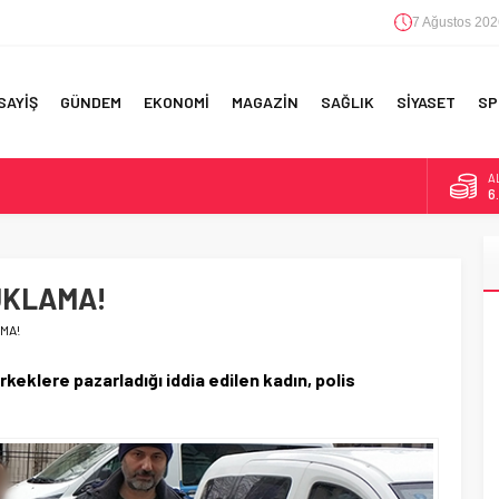
7 Ağustos 202
SAYİŞ
GÜNDEM
EKONOMİ
MAGAZİN
SAĞLIK
SİYASET
SP
A
6
F 5’İNCİLİK!
B
1
IN!’
UKLAMA!
D
4
 YAPILAN EN BÜYÜK HATALAR
MA!
E
5
keklere pazarladığı iddia edilen kadın, polis