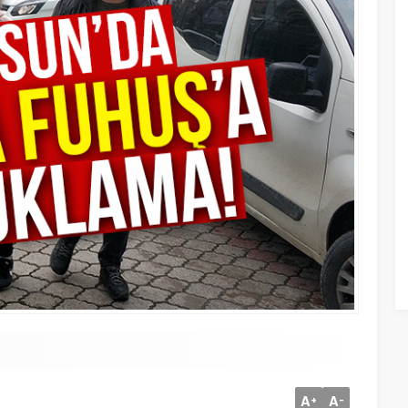
A
A
+
-