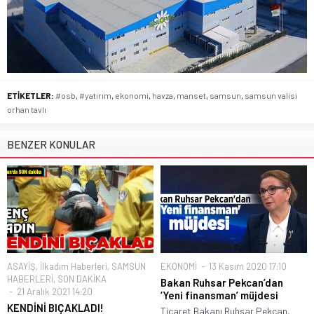
ETİKETLER:
#osb
,
#yatırım
,
ekonomi
,
havza
,
manset
,
samsun
,
samsun valisi
orhan tavlı
BENZER KONULAR
ASAYİŞ
,
İlkadım Haberleri
,
SAMSUN
EKONOMİ
13 Kasım 2020 17:10
HABERLERİ
,
SON DAKİKA
Bakan Ruhsar Pekcan’dan
21 Aralık 2021 14:20
‘Yeni finansman’ müjdesi
KENDİNİ BIÇAKLADI!
Ticaret Bakanı Ruhsar Pekcan,