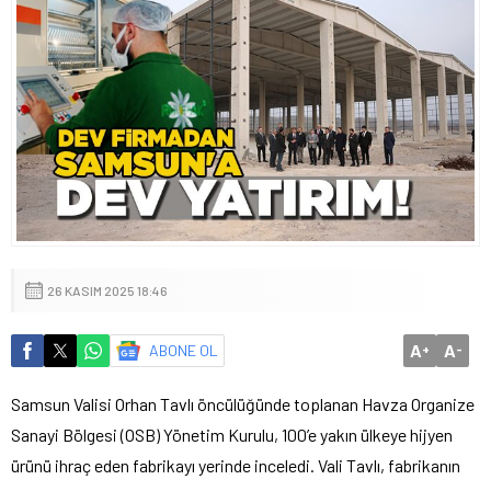
26 KASIM 2025 18:46
A
A
ABONE OL
+
-
Samsun Valisi Orhan Tavlı öncülüğünde toplanan Havza Organize
Sanayi Bölgesi (OSB) Yönetim Kurulu, 100’e yakın ülkeye hijyen
ürünü ihraç eden fabrikayı yerinde inceledi. Vali Tavlı, fabrikanın