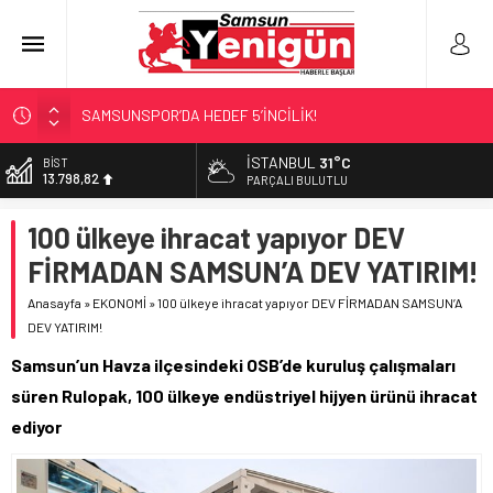
SAMSUNSPOR’DA HEDEF 5’İNCİLİK!
‘BAFRA’YA YATIRIM YAPIN!’
İSTANBUL
31°C
DOLAR
47,7010
İŞTE FINDIK FİYATI!
PARÇALI BULUTLU
YÖNETİCİ SEÇERKEN YAPILAN EN BÜYÜK HATALAR
EURO
100 ülkeye ihracat yapıyor DEV
55,0063
GERİ SAYIM BAŞLADI
FİRMADAN SAMSUN’A DEV YATIRIM!
ALTIN
6.543,59
Anasayfa
»
EKONOMİ
»
100 ülkeye ihracat yapıyor DEV FİRMADAN SAMSUN’A
DEV YATIRIM!
BİST
13.798,82
Samsun’un Havza ilçesindeki OSB’de kuruluş çalışmaları
süren Rulopak, 100 ülkeye endüstriyel hijyen ürünü ihracat
ediyor