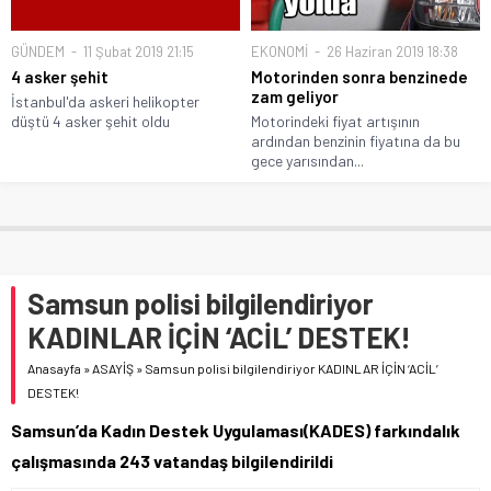
GÜNDEM
11 Şubat 2019 21:15
EKONOMİ
26 Haziran 2019 18:38
4 asker şehit
Motorinden sonra benzinede
zam geliyor
İstanbul'da askeri helikopter
düştü 4 asker şehit oldu
Motorindeki fiyat artışının
ardından benzinin fiyatına da bu
gece yarısından...
Samsun polisi bilgilendiriyor
KADINLAR İÇİN ‘ACİL’ DESTEK!
Anasayfa
»
ASAYİŞ
»
Samsun polisi bilgilendiriyor KADINLAR İÇİN ‘ACİL’
DESTEK!
Samsun’da Kadın Destek Uygulaması(KADES) farkındalık
çalışmasında 243 vatandaş bilgilendirildi