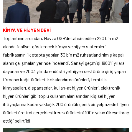
KİMYA VE HİJYEN DEVİ
Toplantının ardından, Havza OSB’de tahsis edilen 220 bin m2
alanda faaliyet gösterecek kimya ve hijyen sistemleri
fabrikasının ilk etapta yapılan 30 bin m2 ruhsatlandırılmış kapalı
alanın çalışmaları yerinde incelendi. Sanayi geçmişi 1980’li yıllara
dayanan ve 2003 yılında endüstriyel hijyen sektörüne giriş yapan
firmanın kağıt ürünleri, kokulandırma ürünleri, temizlik
kimyasalları, dispanserler, kullan-at hijyen ürünleri, elektronik
hijyen ürünleri gibi toplu kullanım alanlarından kişisel hijyen
ihtiyaçlarına kadar yaklaşık 200 ürünlük geniş bir yelpazede hijyen
ürünleri üretimi gerçekleştirerek ürünlerini 100’e yakın ülkeye ihraç
ettiği belirtildi.