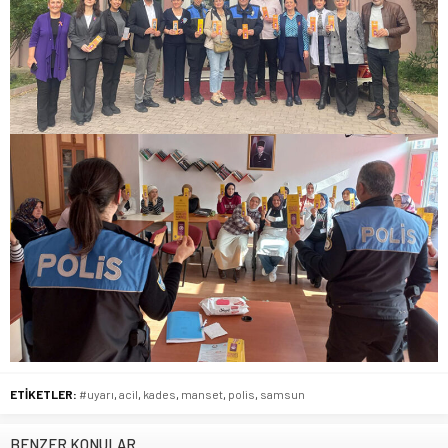
ETİKETLER:
#uyarı
,
acil
,
kades
,
manset
,
polis
,
samsun
BENZER KONULAR