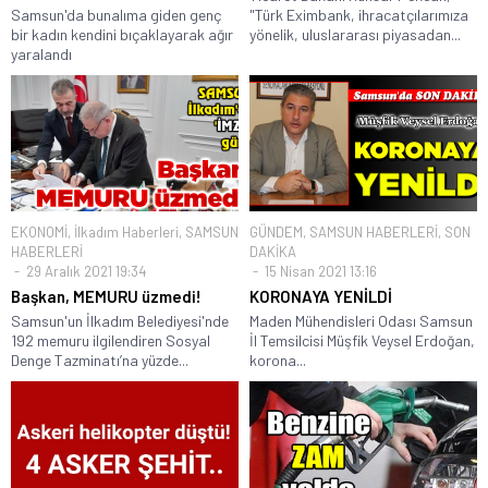
Samsun'da bunalıma giden genç
"Türk Eximbank, ihracatçılarımıza
bir kadın kendini bıçaklayarak ağır
yönelik, uluslararası piyasadan...
yaralandı
EKONOMİ
,
İlkadım Haberleri
,
SAMSUN
GÜNDEM
,
SAMSUN HABERLERİ
,
SON
HABERLERİ
DAKİKA
29 Aralık 2021 19:34
15 Nisan 2021 13:16
Başkan, MEMURU üzmedi!
KORONAYA YENİLDİ
Samsun'un İlkadım Belediyesi'nde
Maden Mühendisleri Odası Samsun
192 memuru ilgilendiren Sosyal
İl Temsilcisi Müşfik Veysel Erdoğan,
Denge Tazminatı’na yüzde...
korona...