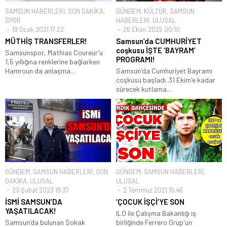
SAMSUN HABERLERİ
,
SON DAKİKA
,
GÜNDEM
,
KÜLTÜR
,
SAMSUN
SPOR
HABERLERİ
,
ULUSAL
19 Ocak 2021 17:22
26 Ekim 2025 00:10
MÜTHİŞ TRANSFERLER!
Samsun’da CUMHURİYET
coşkusu İŞTE ‘BAYRAM’
Samsunspor, Mathias Coureur’u
PROGRAMI!
1,5 yıllığına renklerine bağlarken
Hamroun da anlaşma...
Samsun'da Cumhuriyet Bayramı
coşkusu başladı. 31 Ekim'e kadar
sürecek kutlama...
GÜNDEM
,
SAMSUN HABERLERİ
,
SON
GÜNDEM
,
SAMSUN HABERLERİ
,
DAKİKA
,
ULUSAL
ULUSAL
23 Şubat 2023 18:37
2 Temmuz 2021 15:46
İSMİ SAMSUN’DA
‘ÇOCUK İŞÇİ’YE SON
YAŞATILACAK!
ILO ile Çalışma Bakanlığı iş
Samsun’da bulunan Sokak
birliğinde Ferrero Grup'un