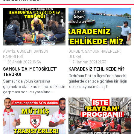
ASAYİŞ
,
GÜNDEM
,
SAMSUN
GÜNDEM
,
SAMSUN HABERLERİ
,
HABERLERİ
ULUSAL
26 Aralık 2022 16:54
7 Haziran 2021 21:33
SAMSUN’DA ‘MOTOSİKLET’
KARADENİZ TEHLİKEDE Mİ?
TERÖRÜ!
Ordu’nun Fatsa İlçesi'nde önceki
Samsun’da yolun karşısına
günlerde denizde görülen kirliliğin
geçmekte olan kadın, motosikletin
'deniz salyası(müsilaj)'...
çarpması sonucu yaralandı....