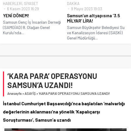
HABERLERİ
,
SİYASET
DAKİKA
6 Kasım 2023 16:29
9 Mayıs 2023 19:03
YENİ DÖNEM!
Samsun’un altyapısına ‘3.5
MİLYAR’ LİRA!
Samsun Genç İş İnsanları Derneği
(SAMGİAD) 8. Olağan Genel
Samsun Büyükşehir Belediyesi Su
Kurulu'nda...
ve Kanalizasyon İdaresi (SASKİ)
Genel Müdürlüğü...
‘KARA PARA’ OPERASYONU
SAMSUN’A UZANDI!
Anasayfa
»
ASAYİŞ
»
‘KARA PARA’ OPERASYONU SAMSUN’A UZANDI!
İstanbul Cumhuriyet Başsavcılığı’nca başlatılan ‘malvarlığı
değerlerinin aklanması’na yönelik ‘Kapalıçarşı
Soruşturması’, Samsun’a uzandı