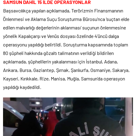
SAMSUN DAHİL 15 İLDE OPERASYONLAR
Başsavcılıkça yapılan açıklamada, Terörizmin Finansmanının
Önlenmesi ve Aklama Suçu Soruşturma Bürosu’nca ‘suçtan elde
edilen malvarlığı değerlerinin aklanması’ suçunun önlenmesine
yönelik Kapalıçarşı ve Venüs dosyası özelinde 4’üncü dalga
operasyonu yapıldığı belirtildi. Soruşturma kapsamında toplam
80 şüpheli hakkında gözaltı talimatının verildiği bildirilen
açıklamada, şüphelilerin yakalanması için İstanbul, Adana,
Ankara, Bursa, Gaziantep, Şırnak, Şanlıurfa, Osmaniye, Sakarya,
Kayseri, Kırıkkale, Rize, Manisa, Muğla, Samsun’da operasyon
yapıldığı kaydedildi.