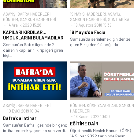
ASAYİŞ
,
BAFRA HABERLERİ
,
19 MAYIS HABERLERİ
,
ASAYİŞ
,
GÜNDEM
,
SAMSUN HABERLERİ
SAMSUN HABERLERİ
,
SON DAKİKA
14 Aralık 2020 15:28
19 Ağustos 2018 15:39
KAPILARI KIRDILAR…
19 Mayıs’da Facia
UMDUKLARINI BULAMADILAR
Samsun’da serinlemek için denize
Samsun’un Bafra ilçesinde 2
giren 5 kişiden 4’ü boğuldu
dairenin kapılarını kırıp içeri giren
kişi...
ASAYİŞ
,
BAFRA HABERLERİ
GÜNDEM
,
KÖŞE YAZARLARI
,
SAMSUN
10 Eylül 2019 10:04
HABERLERİ
18 Kasım 2022 10:00
Bafra’da intihar
EĞİTİME DAİR
Samsun'un Bafra ilçesinde bir genç
intihar ederek yaşamına son verdi.
Öğretmenlik Meslek Kanunu (ÖMK)
14.Şubat 2022 tarihinde Resmi