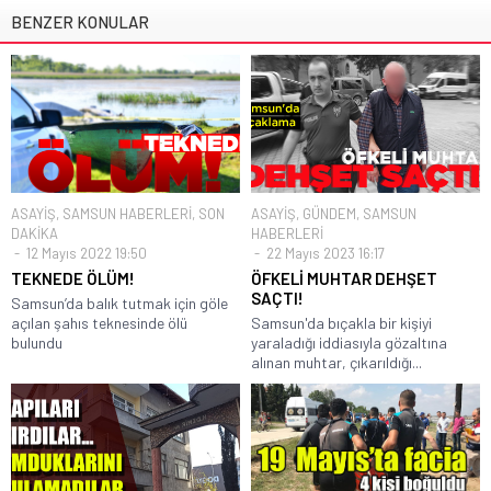
BENZER KONULAR
ASAYİŞ
,
SAMSUN HABERLERİ
,
SON
ASAYİŞ
,
GÜNDEM
,
SAMSUN
DAKİKA
HABERLERİ
12 Mayıs 2022 19:50
22 Mayıs 2023 16:17
TEKNEDE ÖLÜM!
ÖFKELİ MUHTAR DEHŞET
SAÇTI!
Samsun’da balık tutmak için göle
açılan şahıs teknesinde ölü
Samsun'da bıçakla bir kişiyi
bulundu
yaraladığı iddiasıyla gözaltına
alınan muhtar, çıkarıldığı...