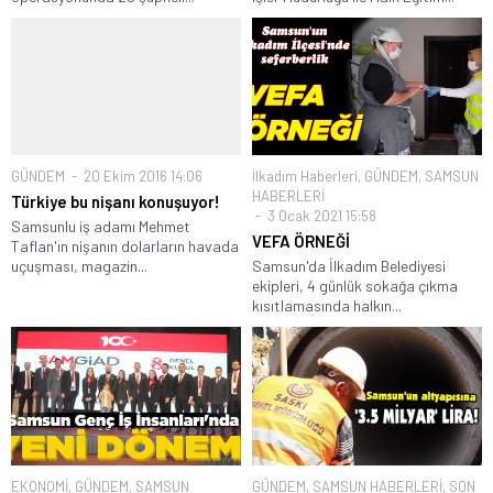
GÜNDEM
20 Ekim 2016 14:06
İlkadım Haberleri
,
GÜNDEM
,
SAMSUN
HABERLERİ
Türkiye bu nişanı konuşuyor!
3 Ocak 2021 15:58
Samsunlu iş adamı Mehmet
VEFA ÖRNEĞİ
Taflan'ın nişanın dolarların havada
uçuşması, magazin...
Samsun'da İlkadım Belediyesi
ekipleri, 4 günlük sokağa çıkma
kısıtlamasında halkın...
EKONOMİ
,
GÜNDEM
,
SAMSUN
GÜNDEM
,
SAMSUN HABERLERİ
,
SON