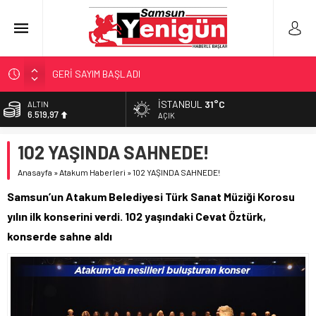
GERİ SAYIM BAŞLADI
SAMSUNSPOR’DA HEDEF 5’İNCİLİK!
İSTANBUL
31°C
ALTIN
6.519,97
‘BAFRA’YA YATIRIM YAPIN!’
AÇIK
İŞTE FINDIK FİYATI!
BİST
102 YAŞINDA SAHNEDE!
13.798,82
YÖNETİCİ SEÇERKEN YAPILAN EN BÜYÜK HATALAR
Anasayfa
»
Atakum Haberleri
»
102 YAŞINDA SAHNEDE!
DOLAR
47,7025
Samsun’un Atakum Belediyesi Türk Sanat Müziği Korosu
EURO
yılın ilk konserini verdi. 102 yaşındaki Cevat Öztürk,
55,0112
konserde sahne aldı