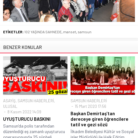
ETİKETLER:
102 YAŞINDA SAHNEDE
,
manset
,
samsun
BENZER KONULAR
ASAYİŞ
,
SAMSUN HABERLERİ
,
SAMSUN HABERLERİ
ULUSAL
15 Mart 2020 17:56
8 Kasım 2022 14:09
Başkan Demirtaş’tan
UYUŞTURUCU BASKINI
dereceye giren öğrencilere
tatil ve gezi sözü
Samsun’da polis tarafından
düzenlediği eş zamanlı uyuşturucu
İlkadım Belediyesi Kültür ve Sosyal
operasyonunda 25 şüpheli...
işler Müdürlüğü ile Halk Eğitim...