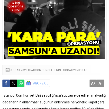
8 OCAK 2026 16:41 | SON GÜNCELLENME: 8 OCAK 2026 16:49
A
A
ABONE OL
+
-
İstanbul Cumhuriyet Başsavcılığı’nca ‘suçtan elde edilen malvarlığı
değerlerinin aklanması’ suçunun önlenmesine yönelik Kapalıçarşı
soruşturmasında, haklarında gözaltı kararı verilen 80 şüpheliden