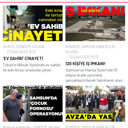
ASAYİŞ
,
GÜNDEM
,
ULUSAL
GÜNDEM
,
SAMSUN HABERLERİ
,
17 Eylül 2023 19:37
ULUSAL
21 Eylül 2022 15:13
‘EV SAHİBİ’ CİNAYETİ
120 KİŞİYE İŞ İMKANI!
Tokat’ın Niksar İlçesinde ev sahibi
ile eski kiracı arasında çıkan...
Samsun'un Havza İlçesi'nde 10
milyon liralık yatırımla
gerçekleştirilecek fabrikanın alan...
Atakum Haberleri
,
GÜNDEM
,
İlkadım
GÜNDEM
,
SAMSUN HABERLERİ