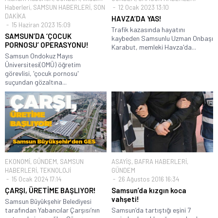
Haberleri
,
SAMSUN HABERLERİ
,
SON
12 Ocak 2023 13:10
DAKİKA
HAVZA’DA YAS!
15 Haziran 2023 15:09
Trafik kazasında hayatını
SAMSUN’DA ‘ÇOCUK
kaybeden Samsunlu Uzman Onbaşı
PORNOSU’ OPERASYONU!
Karabut, memleki Havza'da...
Samsun Ondokuz Mayıs
Üniversitesi(OMÜ) öğretim
görevlisi, 'çocuk pornosu'
suçundan gözaltına...
EKONOMİ
,
GÜNDEM
,
SAMSUN
ASAYİŞ
,
BAFRA HABERLERİ
,
HABERLERİ
,
TEKNOLOJİ
GÜNDEM
15 Ocak 2024 17:14
26 Ağustos 2016 16:34
ÇARŞI, ÜRETİME BAŞLIYOR!
Samsun’da kızgın koca
vahşeti!
Samsun Büyükşehir Belediyesi
tarafından Yabancılar Çarşısı’nın
Samsun’da tartıştığı eşini 7