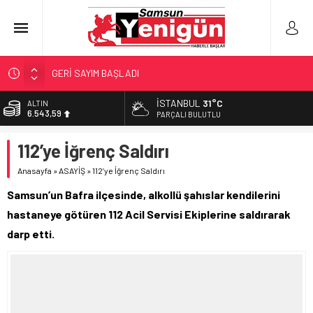
GERİ SAYIM BAŞLADI
SAMSUNSPOR’DA HEDEF 5’İNCİLİK!
İSTANBUL
31°C
ALTIN
6.543,59
‘BAFRA’YA YATIRIM YAPIN!’
PARÇALI BULUTLU
İŞTE FINDIK FİYATI!
BİST
112’ye İğrenç Saldırı
13.798,82
YÖNETİCİ SEÇERKEN YAPILAN EN BÜYÜK HATALAR
Anasayfa
»
ASAYİŞ
»
112’ye İğrenç Saldırı
DOLAR
47,7010
Samsun’un Bafra ilçesinde, alkollü şahıslar kendilerini
EURO
hastaneye götüren 112 Acil Servisi Ekiplerine saldırarak
55,0063
darp etti.