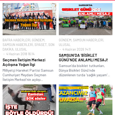
BAFRA HABERLERİ
,
GÜNDEM
,
GÜNDEM
,
SAMSUN HABERLERİ
,
SAMSUN HABERLERİ
,
SİYASET
,
SON
ULUSAL
DAKİKA
,
ULUSAL
4 Haziran 2026 14:11
4 Haziran 2018 16:14
SAMSUN’DA ‘BİSİKLET
Seçmen İletişim Merkezi
GÜNÜ’NDE ANLAMLI MESAJ!
Açılışına Yoğun İlgi
Samsun'da bisiklet tutkunları,
Milliyetçi Hareket Partisi Samsun
Dünya Bisiklet Günü'nde
Cumhuriyet Meydanı Seçmen
düzenlenen turda 'sağlık yaşam'...
İletişim Merkezi'nin açılışı...