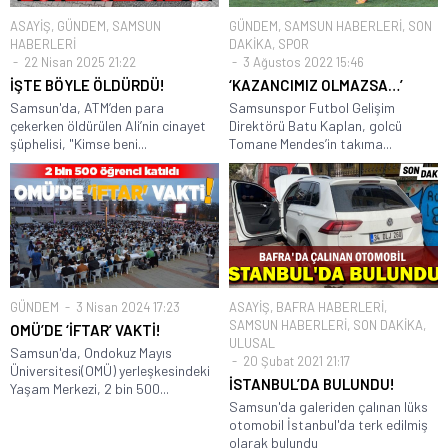
ASAYİŞ
,
GÜNDEM
,
SAMSUN
GÜNDEM
,
SAMSUN HABERLERİ
,
SON
HABERLERİ
DAKİKA
,
SPOR
22 Nisan 2025 21:22
3 Ağustos 2022 15:46
İŞTE BÖYLE ÖLDÜRDÜ!
‘KAZANCIMIZ OLMAZSA…’
Samsun'da, ATM’den para
Samsunspor Futbol Gelişim
çekerken öldürülen Ali’nin cinayet
Direktörü Batu Kaplan, golcü
şüphelisi, "Kimse beni...
Tomane Mendes’in takıma...
GÜNDEM
3 Nisan 2024 17:23
ASAYİŞ
,
BAFRA HABERLERİ
,
SAMSUN HABERLERİ
,
SON DAKİKA
,
OMÜ’DE ‘İFTAR’ VAKTİ!
ULUSAL
Samsun'da, Ondokuz Mayıs
20 Şubat 2021 21:17
Üniversitesi(OMÜ) yerleşkesindeki
İSTANBUL’DA BULUNDU!
Yaşam Merkezi, 2 bin 500...
Samsun'da galeriden çalınan lüks
otomobil İstanbul'da terk edilmiş
olarak bulundu