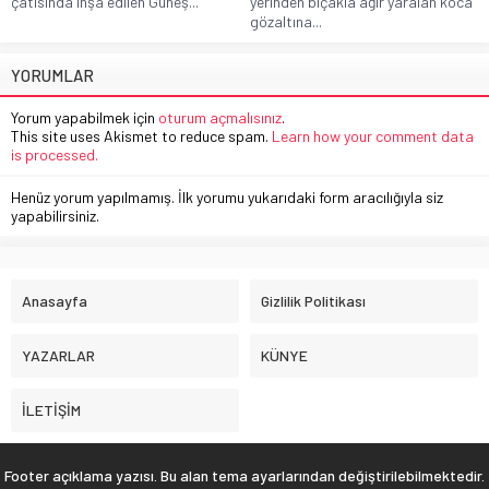
çatısında inşa edilen Güneş...
yerinden bıçakla ağır yaralan koca
gözaltına...
YORUMLAR
Yorum yapabilmek için
oturum açmalısınız
.
This site uses Akismet to reduce spam.
Learn how your comment data
is processed.
Henüz yorum yapılmamış. İlk yorumu yukarıdaki form aracılığıyla siz
yapabilirsiniz.
Anasayfa
Gizlilik Politikası
YAZARLAR
KÜNYE
İLETİŞİM
Footer açıklama yazısı. Bu alan tema ayarlarından değiştirilebilmektedir.