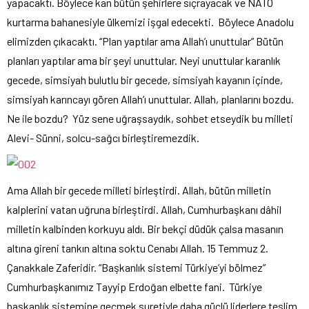
yapacaktı. Böylece kan bütün şehirlere sıçrayacak ve NATO
kurtarma bahanesiyle ülkemizi işgal edecekti. Böylece Anadolu
elimizden çıkacaktı. “Plan yaptılar ama Allah’ı unuttular” Bütün
planları yaptılar ama bir şeyi unuttular. Neyi unuttular karanlık
gecede, simsiyah bulutlu bir gecede, simsiyah kayanın içinde,
simsiyah karıncayı gören Allah’ı unuttular. Allah, planlarını bozdu.
Ne ile bozdu? Yüz sene uğraşsaydık, sohbet etseydik bu milleti
Alevi- Sünni, solcu-sağcı birleştiremezdik.
Ama Allah bir gecede milleti birleştirdi. Allah, bütün milletin
kalplerini vatan uğruna birleştirdi. Allah, Cumhurbaşkanı dâhil
milletin kalbinden korkuyu aldı. Bir bekçi düdük çalsa masanın
altına gireni tankın altına soktu Cenabı Allah. 15 Temmuz 2.
Çanakkale Zaferidir. “Başkanlık sistemi Türkiye’yi bölmez”
Cumhurbaşkanımız Tayyip Erdoğan elbette fani. Türkiye
başkanlık sistemine geçmek suretiyle daha güçlü liderlere teslim