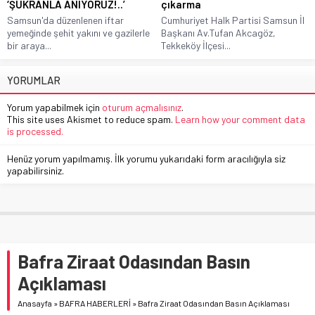
‘ŞÜKRANLA ANIYORUZ!..’
çıkarma
Samsun'da düzenlenen iftar
Cumhuriyet Halk Partisi Samsun İl
yemeğinde şehit yakını ve gazilerle
Başkanı Av.Tufan Akcagöz,
bir araya...
Tekkeköy İlçesi...
YORUMLAR
Yorum yapabilmek için
oturum açmalısınız
.
This site uses Akismet to reduce spam.
Learn how your comment data
is processed.
Henüz yorum yapılmamış. İlk yorumu yukarıdaki form aracılığıyla siz
yapabilirsiniz.
Bafra Ziraat Odasından Basın
Açıklaması
Anasayfa
»
BAFRA HABERLERİ
»
Bafra Ziraat Odasından Basın Açıklaması