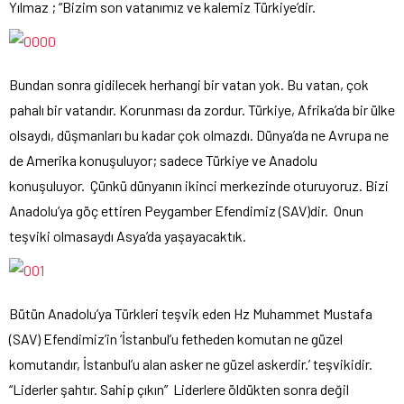
Yılmaz ; “Bizim son vatanımız ve kalemiz Türkiye’dir.
Bundan sonra gidilecek herhangi bir vatan yok. Bu vatan, çok
pahalı bir vatandır. Korunması da zordur. Türkiye, Afrika’da bir ülke
olsaydı, düşmanları bu kadar çok olmazdı. Dünya’da ne Avrupa ne
de Amerika konuşuluyor; sadece Türkiye ve Anadolu
konuşuluyor. Çünkü dünyanın ikinci merkezinde oturuyoruz. Bizi
Anadolu’ya göç ettiren Peygamber Efendimiz (SAV)dir. Onun
teşviki olmasaydı Asya’da yaşayacaktık.
Bütün Anadolu’ya Türkleri teşvik eden Hz Muhammet Mustafa
(SAV) Efendimiz’in ‘İstanbul’u fetheden komutan ne güzel
komutandır, İstanbul’u alan asker ne güzel askerdir.’ teşvikidir.
“Liderler şahtır. Sahip çıkın” Liderlere öldükten sonra değil