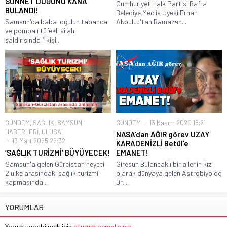
SÜNNET DÜĞÜNÜ KANA
Cumhuriyet Halk Partisi Bafra
BULANDI!
Belediye Meclis Üyesi Erhan
Samsun'da baba-oğulun tabanca
Akbulut'tan Ramazan...
ve pompalı tüfekli silahlı
saldırısında 1 kişi...
GÜNDEM
,
SAĞLIK
,
SAMSUN
GÜNDEM
13 Kasım 2020 16:21
HABERLERİ
,
ULUSAL
NASA’dan AĞIR görev UZAY
13 Mart 2025 22:32
KARADENİZLİ Betül’e
‘SAĞLIK TURİZMİ’ BÜYÜYECEK!
EMANET!
Samsun'a gelen Gürcistan heyeti,
Giresun Bulancaklı bir ailenin kızı
2 ülke arasındaki sağlık turizmi
olarak dünyaya gelen Astrobiyolog
kapmasında...
Dr....
YORUMLAR
Yorum yapabilmek için
oturum açmalısınız
.