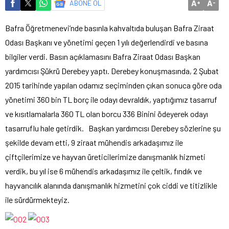
A
A
ABONE OL
+
-
Bafra Öğretmenevi’nde basınla kahvaltıda buluşan Bafra Ziraat
Odası Başkanı ve yönetimi geçen 1 yılı değerlendirdi ve basına
bilgiler verdi. Basın açıklamasını Bafra Ziraat Odası Başkan
yardımcısı Şükrü Derebey yaptı. Derebey konuşmasında, 2 Şubat
2015 tarihinde yapılan odamız seçiminden çıkan sonuca göre oda
yönetimi 360 bin TL borç ile odayı devraldık, yaptığımız tasarruf
ve kısıtlamalarla 360 TL olan borcu 336 Binini ödeyerek odayı
tasarruflu hale getirdik. Başkan yardımcısı Derebey sözlerine şu
şekilde devam etti, 9 ziraat mühendis arkadaşımız ile
çiftçilerimize ve hayvan üreticilerimize danışmanlık hizmeti
verdik, bu yıl ise 6 mühendis arkadaşımız ile çeltik, fındık ve
hayvancılık alanında danışmanlık hizmetini çok ciddi ve titizlikle
ile sürdürmekteyiz.