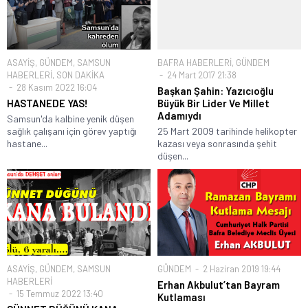
ASAYİŞ
,
GÜNDEM
,
SAMSUN
BAFRA HABERLERİ
,
GÜNDEM
HABERLERİ
,
SON DAKİKA
24 Mart 2017 21:38
28 Kasım 2022 16:04
Başkan Şahin: Yazıcıoğlu
HASTANEDE YAS!
Büyük Bir Lider Ve Millet
Adamıydı
Samsun'da kalbine yenik düşen
sağlık çalışanı için görev yaptığı
25 Mart 2009 tarihinde helikopter
hastane...
kazası veya sonrasında şehit
düşen...
ASAYİŞ
,
GÜNDEM
,
SAMSUN
GÜNDEM
2 Haziran 2019 19:44
HABERLERİ
Erhan Akbulut’tan Bayram
15 Temmuz 2022 13:40
Kutlaması