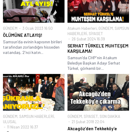
GÜNDEM
3 Ocak 2023 16:50
Atakum Haberleri
,
GÜNDEM
,
SAMSUN
HABERLERİ
,
SİYASET
ÖLÜMÜNE ATLAYIŞ!
26 Şubat 2024 16:39
Samsun'da evinin kapısının birileri
SERHAT TÜRKEL’E MUHTEŞEM
tarafından zorlandığını hisseden
KARŞILAMA!
vatandaş, 2'nci katın...
Samsun'da CHP'nin Atakum
Belediye Başkan Adayı Serhat
Türkel, görkemli bir...
GÜNDEM
,
SAMSUN HABERLERİ
,
GÜNDEM
,
SİYASET
,
SON DAKİKA
ULUSAL
21 Şubat 2018 22:04
11 Nisan 2022 16:37
Akcagöz’den Tekkeköy’e