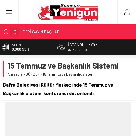
GERİ SAYIM BAŞLADI
SAMSUNSPOR’DA HEDEF 5’İNCİLİK!
İSTANBUL
31°C
BİST
13.779,39
‘BAFRA’YA YATIRIM YAPIN!’
AZ BULUTLU
İŞTE FINDIK FİYATI!
DOLAR
15 Temmuz ve Başkanlık Sistemi
47,7111
YÖNETİCİ SEÇERKEN YAPILAN EN BÜYÜK HATALAR
Anasayfa
»
GÜNDEM
»
15 Temmuz ve Başkanlık Sistemi
EURO
55,1881
Bafra Belediyesi Kültür Merkezi’nde 15 Temmuz ve
ALTIN
Başkanlık sistemi konferansı düzenlendi.
6.660,55