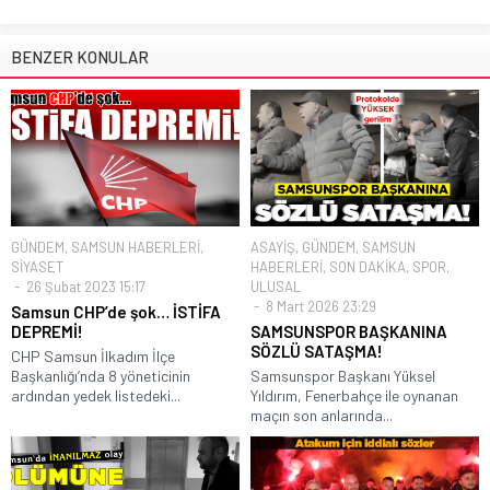
BENZER KONULAR
GÜNDEM
,
SAMSUN HABERLERİ
,
ASAYİŞ
,
GÜNDEM
,
SAMSUN
SİYASET
HABERLERİ
,
SON DAKİKA
,
SPOR
,
26 Şubat 2023 15:17
ULUSAL
8 Mart 2026 23:29
Samsun CHP’de şok… İSTİFA
DEPREMİ!
SAMSUNSPOR BAŞKANINA
SÖZLÜ SATAŞMA!
CHP Samsun İlkadım İlçe
Başkanlığı’nda 8 yöneticinin
Samsunspor Başkanı Yüksel
ardından yedek listedeki...
Yıldırım, Fenerbahçe ile oynanan
maçın son anlarında...