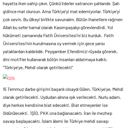
hayatta iken sahip çıkın. Çünkü liderler satrancın şahlarıdır. Şah
gidince mat olursun. Ama Türkiye’yi mat edemiyorlar. Türkiye’yi
çok sevin. Bu ülkeyi birlikte savunalım. Bütün ihanetlere rağmen
Allah bu sefer hamal olarak Kasımpaşalıyı görevlendirdi. Yol
hükümeti zamanında Fatih Üniversitesi’ni biz kurduk. Fatih
Üniversitesi’nin kurulmasına oy vermek için gece yarısı
yataklardan kaldırıldık. Peygamber Efendimizi rüyada görerek,
dini motifler kullanarak bütün insanları aldatmaya kalktı.
“Türkiye’ye, Mehdi olarak getirilecekti”
15 Temmuz darbe girişimi başarılı olsaydı Gülen, Türkiye’ye, Mehdi
olarak getirilecekti. Uydudan alnına ışık verilecekti. Nurlu adam,
diye herkes kendisine biat edecekti. Biat etmeyenler ise
öldürülecekti. İŞİD, PKK ona bağlanacaktı. İran ile mezhep
savaşı başlayacaktı. İslam âlemi ile Türkiye mehdi savaşı