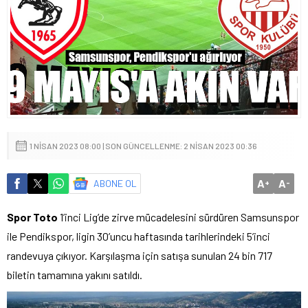
1 NISAN 2023 08:00 | SON GÜNCELLENME: 2 NISAN 2023 00:36
A
A
ABONE OL
+
-
Spor Toto
1’inci Lig’de zirve mücadelesini sürdüren Samsunspor
ile Pendikspor, ligin 30’uncu haftasında tarihlerindeki 5’inci
randevuya çıkıyor. Karşılaşma için satışa sunulan 24 bin 717
biletin tamamına yakını satıldı.