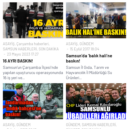
ASAYİŞ
,
Çarşamba haberleri
,
ASAYİŞ
,
GÜNDEM
SAMSUN HABERLERİ
,
SON DAKİKA
15 Eylül 2017 18:04
23 Mayıs 2023 17:27
Samsun’da ‘balık hali’ne
16 AYRI BASKIN!
baskın!
Samsun’un Çarşamba İlçesi'nde
Samsun İl Gıda, Tarım ve
yapılan uyuşturucu operasyonunda
Hayvancılık İl Müdürlüğü Su
16 iş yeri ve...
Ürünleri...
ASAYİŞ
,
GÜNDEM
GÜNDEM
,
SAMSUN HABERLERİ
,