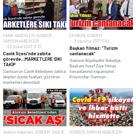
CANİK HABERLERİ
,
GÜNDEM
,
EKONOMİ
,
GÜNDEM
SAMSUN HABERLERİ
3 Ağustos 2017 17:02
20 Şubat 2023 17:37
Başkan Yılmaz: “Turizm
Canik İlçesi’nde zabıta
canlanacak”
görevde…MARKETLERE SIKI
Samsun Büyükşehir Belediye
TAKİP
Başkanı Yusuf Ziya Yılmaz,
Samsun'un Canik Belediyesi zabıta
havaalanının kapanışının
ekipleri ilçede faaliyet gösteren
Krasnodar-Samsun...
marketleri denetledi
Atakum Haberleri
,
GÜNDEM
,
SAĞLIK
,
GÜNDEM
,
SAMSUN HABERLERİ