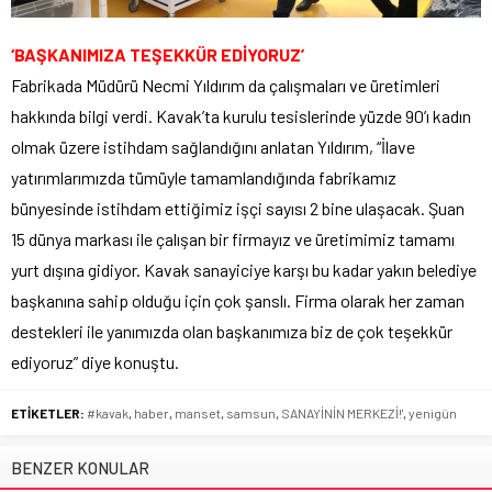
‘BAŞKANIMIZA TEŞEKKÜR EDİYORUZ’
Fabrikada Müdürü Necmi Yıldırım da çalışmaları ve üretimleri
hakkında bilgi verdi. Kavak’ta kurulu tesislerinde yüzde 90’ı kadın
olmak üzere istihdam sağlandığını anlatan Yıldırım, “İlave
yatırımlarımızda tümüyle tamamlandığında fabrikamız
bünyesinde istihdam ettiğimiz işçi sayısı 2 bine ulaşacak. Şuan
15 dünya markası ile çalışan bir firmayız ve üretimimiz tamamı
yurt dışına gidiyor. Kavak sanayiciye karşı bu kadar yakın belediye
başkanına sahip olduğu için çok şanslı. Firma olarak her zaman
destekleri ile yanımızda olan başkanımıza biz de çok teşekkür
ediyoruz” diye konuştu.
ETİKETLER:
#kavak
,
haber
,
manset
,
samsun
,
SANAYİNİN MERKEZİ!'
,
yenigün
BENZER KONULAR