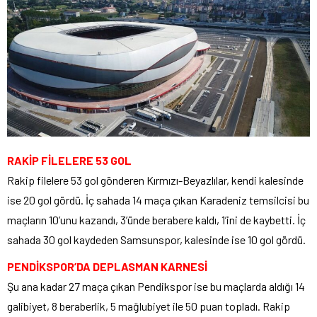
RAKİP FİLELERE 53 GOL
Rakip filelere 53 gol gönderen Kırmızı-Beyazlılar, kendi kalesinde
ise 20 gol gördü. İç sahada 14 maça çıkan Karadeniz temsilcisi bu
maçların 10’unu kazandı, 3’ünde berabere kaldı, 1’ini de kaybetti. İç
sahada 30 gol kaydeden Samsunspor, kalesinde ise 10 gol gördü.
PENDİKSPOR’DA DEPLASMAN KARNESİ
Şu ana kadar 27 maça çıkan Pendikspor ise bu maçlarda aldığı 14
galibiyet, 8 beraberlik, 5 mağlubiyet ile 50 puan topladı. Rakip