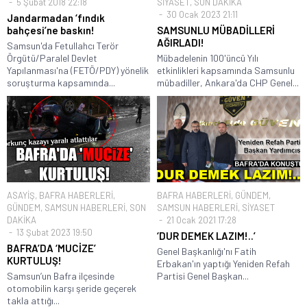
5 Şubat 2018 22:18
SİYASET
,
SON DAKİKA
30 Ocak 2023 21:11
Jandarmadan ‘fındık
bahçesi’ne baskın!
SAMSUNLU MÜBADİLLERİ
AĞIRLADI!
Samsun'da Fetullahcı Terör
Örgütü/Paralel Devlet
Mübadelenin 100'üncü Yılı
Yapılanması'na (FETÖ/PDY) yönelik
etkinlikleri kapsamında Samsunlu
soruşturma kapsamında...
mübadiller, Ankara'da CHP Genel...
ASAYİŞ
,
BAFRA HABERLERİ
,
BAFRA HABERLERİ
,
GÜNDEM
,
GÜNDEM
,
SAMSUN HABERLERİ
,
SON
SAMSUN HABERLERİ
,
SİYASET
DAKİKA
21 Ocak 2021 17:28
13 Şubat 2023 19:50
‘DUR DEMEK LAZIM!..’
BAFRA’DA ‘MUCİZE’
Genel Başkanlığı'nı Fatih
KURTULUŞ!
Erbakan'ın yaptığı Yeniden Refah
Samsun’un Bafra ilçesinde
Partisi Genel Başkan...
otomobilin karşı şeride geçerek
takla attığı...