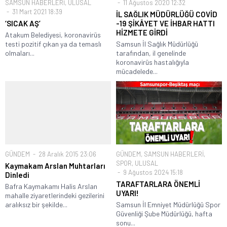
SAMSUN HABERLERİ
,
ULUSAL
11 Ağustos 2020 12:32
31 Mart 2021 18:39
İL SAĞLIK MÜDÜRLÜĞÜ COVİD
‘SICAK AŞ’
-19 ŞİKÂYET VE İHBAR HATTI
HİZMETE GİRDİ
Atakum Belediyesi, koronavirüs
testi pozitif çıkan ya da temaslı
Samsun İl Sağlık Müdürlüğü
olmaları...
tarafından, il genelinde
koronavirüs hastalığıyla
mücadelede...
GÜNDEM
28 Aralık 2015 23:06
GÜNDEM
,
SAMSUN HABERLERİ
,
SPOR
,
ULUSAL
Kaymakam Arslan Muhtarları
9 Ağustos 2024 15:18
Dinledi
TARAFTARLARA ÖNEMLİ
Bafra Kaymakamı Halis Arslan
UYARI!
mahalle ziyaretlerindeki gezilerini
aralıksız bir şekilde...
Samsun İl Emniyet Müdürlüğü Spor
Güvenliği Şube Müdürlüğü, hafta
sonu...