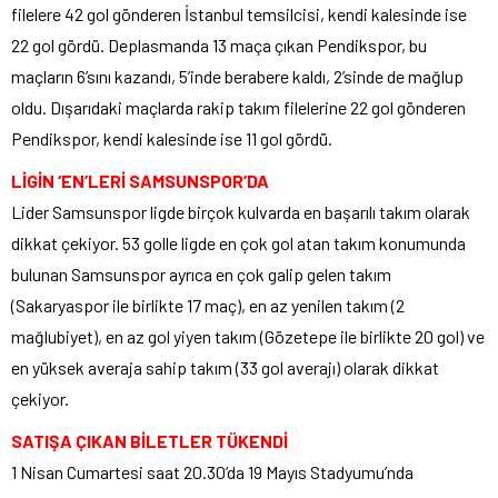
filelere 42 gol gönderen İstanbul temsilcisi, kendi kalesinde ise
22 gol gördü. Deplasmanda 13 maça çıkan Pendikspor, bu
maçların 6’sını kazandı, 5’inde berabere kaldı, 2’sinde de mağlup
oldu. Dışarıdaki maçlarda rakip takım filelerine 22 gol gönderen
Pendikspor, kendi kalesinde ise 11 gol gördü.
LİGİN ‘EN’LERİ SAMSUNSPOR’DA
Lider Samsunspor ligde birçok kulvarda en başarılı takım olarak
dikkat çekiyor. 53 golle ligde en çok gol atan takım konumunda
bulunan Samsunspor ayrıca en çok galip gelen takım
(Sakaryaspor ile birlikte 17 maç), en az yenilen takım (2
mağlubiyet), en az gol yiyen takım (Gözetepe ile birlikte 20 gol) ve
en yüksek averaja sahip takım (33 gol averajı) olarak dikkat
çekiyor.
SATIŞA ÇIKAN BİLETLER TÜKENDİ
1 Nisan Cumartesi saat 20.30’da 19 Mayıs Stadyumu’nda