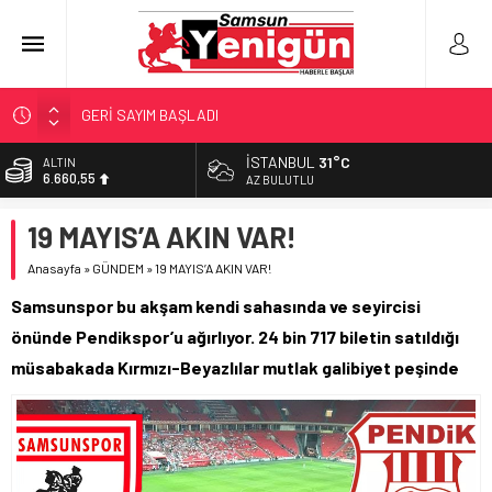
GERİ SAYIM BAŞLADI
SAMSUNSPOR’DA HEDEF 5’İNCİLİK!
İSTANBUL
31°C
BİST
13.779,39
‘BAFRA’YA YATIRIM YAPIN!’
AZ BULUTLU
İŞTE FINDIK FİYATI!
DOLAR
19 MAYIS’A AKIN VAR!
47,7111
YÖNETİCİ SEÇERKEN YAPILAN EN BÜYÜK HATALAR
Anasayfa
»
GÜNDEM
»
19 MAYIS’A AKIN VAR!
EURO
55,1881
Samsunspor bu akşam kendi sahasında ve seyircisi
ALTIN
önünde Pendikspor’u ağırlıyor. 24 bin 717 biletin satıldığı
6.660,55
müsabakada Kırmızı-Beyazlılar mutlak galibiyet peşinde