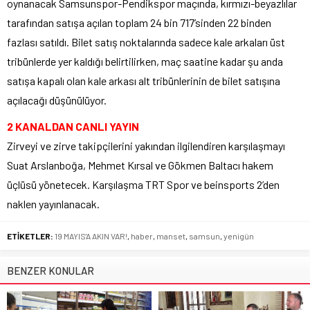
oynanacak Samsunspor-Pendikspor maçında, kırmızı-beyazlılar
tarafından satışa açılan toplam 24 bin 717’sinden 22 binden
fazlası satıldı. Bilet satış noktalarında sadece kale arkaları üst
tribünlerde yer kaldığı belirtilirken, maç saatine kadar şu anda
satışa kapalı olan kale arkası alt tribünlerinin de bilet satışına
açılacağı düşünülüyor.
2 KANALDAN CANLI YAYIN
Zirveyi ve zirve takipçilerini yakından ilgilendiren karşılaşmayı
Suat Arslanboğa, Mehmet Kırsal ve Gökmen Baltacı hakem
üçlüsü yönetecek. Karşılaşma TRT Spor ve beinsports 2’den
naklen yayınlanacak.
ETİKETLER:
19 MAYIS'A AKIN VAR!
,
haber
,
manset
,
samsun
,
yenigün
BENZER KONULAR