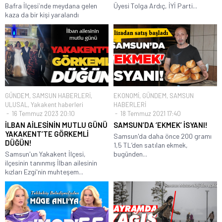
Bafra İlçesi`nde meydana gelen
Üyesi Tolga Ardıç, İYİ Parti...
kaza da bir kişi yaralandı
GÜNDEM
,
SAMSUN HABERLERİ
,
EKONOMİ
,
GÜNDEM
,
SAMSUN
ULUSAL
,
Yakakent haberleri
HABERLERİ
16 Temmuz 2023 20:10
18 Temmuz 2021 17:40
İLBAN AİLESİNİN MUTLU GÜNÜ
SAMSUN’DA ‘EKMEK’ İSYANI!
YAKAKENT’TE GÖRKEMLİ
Samsun'da daha önce 200 gramı
DÜĞÜN!
1,5 TL’den satılan ekmek,
Samsun'un Yakakent İlçesi,
bugünden...
ilçesinin tanınmış İlban ailesinin
kızları Ezgi'nin muhteşem...