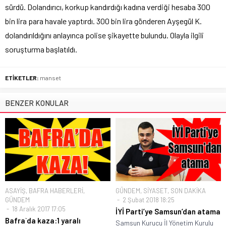
sürdü. Dolandırıcı, korkup kandırdığı kadına verdiği hesaba 300
bin lira para havale yaptırdı. 300 bin lira gönderen Ayşegül K.
dolandırıldığını anlayınca polise şikayette bulundu. Olayla ilgili
soruşturma başlatıldı.
ETİKETLER:
manset
BENZER KONULAR
ASAYİŞ
,
BAFRA HABERLERİ
,
GÜNDEM
,
SİYASET
,
SON DAKİKA
GÜNDEM
2 Şubat 2018 18:25
18 Aralık 2017 17:05
İYİ Parti’ye Samsun’dan atama
Bafra`da kaza:1 yaralı
Samsun Kurucu İl Yönetim Kurulu