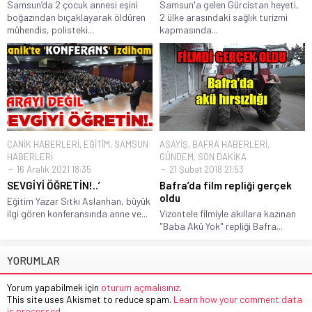
Samsun’da 2 çocuk annesi eşini
Samsun'a gelen Gürcistan heyeti,
boğazından bıçaklayarak öldüren
2 ülke arasındaki sağlık turizmi
mühendis, polisteki...
kapmasında...
CANİK HABERLERİ
,
EĞİTİM
,
SAMSUN
ASAYİŞ
,
BAFRA HABERLERİ
,
HABERLERİ
GÜNDEM
,
SON DAKİKA
16 Aralık 2021 18:35
21 Şubat 2018 21:53
SEVGİYİ ÖĞRETİN!..’
Bafra’da film repliği gerçek
oldu
Eğitim Yazar Sıtkı Aslanhan, büyük
ilgi gören konferansında anne ve...
Vizontele filmiyle akıllara kazınan
"Baba Akü Yok" repliği Bafra...
YORUMLAR
Yorum yapabilmek için
oturum açmalısınız
.
This site uses Akismet to reduce spam.
Learn how your comment data
is processed.