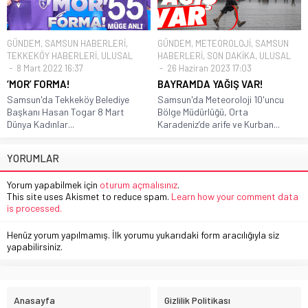
GÜNDEM
,
SAMSUN HABERLERİ
,
GÜNDEM
,
METEOROLOJİ
,
SAMSUN
TEKKEKÖY HABERLERİ
,
ULUSAL
HABERLERİ
,
SON DAKİKA
,
ULUSAL
8 Mart 2022 16:37
26 Haziran 2023 17:03
‘MOR’ FORMA!
BAYRAMDA YAĞIŞ VAR!
Samsun'da Tekkeköy Belediye
Samsun'da Meteoroloji 10'uncu
Başkanı Hasan Togar 8 Mart
Bölge Müdürlüğü, Orta
Dünya Kadınlar...
Karadeniz’de arife ve Kurban...
YORUMLAR
Yorum yapabilmek için
oturum açmalısınız
.
This site uses Akismet to reduce spam.
Learn how your comment data
is processed.
Henüz yorum yapılmamış. İlk yorumu yukarıdaki form aracılığıyla siz
yapabilirsiniz.
Anasayfa
Gizlilik Politikası