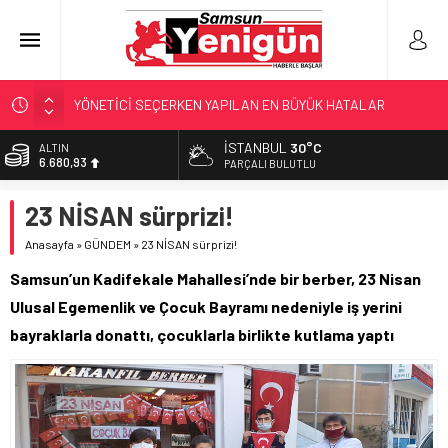
YÖNETİCİ SEÇERKEN YAPILAN EN BÜYÜK HATALAR
GERİ SAYIM BAŞLADI
İSTANBUL
30°C
ALTIN
6.680,93
SAMSUNSPOR’DA HEDEF 5’İNCİLİK!
PARÇALI BULUTLU
‘BAFRA’YA YATIRIM YAPIN!’
BİST
23 NİSAN sürprizi!
13.795,57
KUNDUZ’DA SKANDAL!
Anasayfa
»
GÜNDEM
»
23 NİSAN sürprizi!
DOLAR
47,7189
Samsun’un Kadifekale Mahallesi’nde bir berber, 23 Nisan
EURO
Ulusal Egemenlik ve Çocuk Bayramı nedeniyle iş yerini
55,2097
bayraklarla donattı, çocuklarla birlikte kutlama yaptı