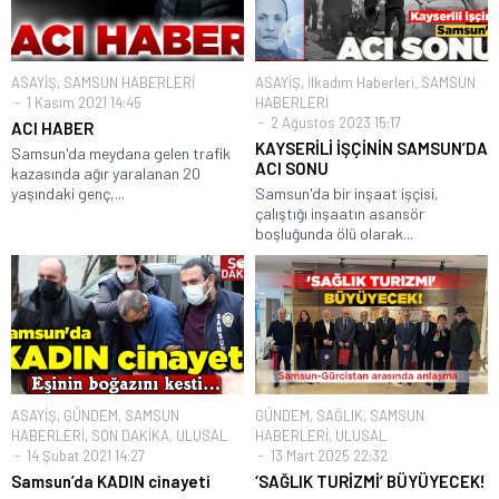
ASAYİŞ
,
SAMSUN HABERLERİ
ASAYİŞ
,
İlkadım Haberleri
,
SAMSUN
1 Kasım 2021 14:45
HABERLERİ
2 Ağustos 2023 15:17
ACI HABER
KAYSERİLİ İŞÇİNİN SAMSUN’DA
Samsun'da meydana gelen trafik
ACI SONU
kazasında ağır yaralanan 20
yaşındaki genç,...
Samsun'da bir inşaat işçisi,
çalıştığı inşaatın asansör
boşluğunda ölü olarak...
ASAYİŞ
,
GÜNDEM
,
SAMSUN
GÜNDEM
,
SAĞLIK
,
SAMSUN
HABERLERİ
,
SON DAKİKA
,
ULUSAL
HABERLERİ
,
ULUSAL
14 Şubat 2021 14:27
13 Mart 2025 22:32
Samsun’da KADIN cinayeti
‘SAĞLIK TURİZMİ’ BÜYÜYECEK!