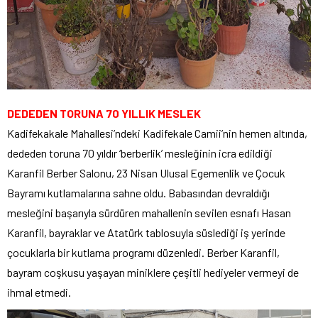
DEDEDEN TORUNA 70 YILLIK MESLEK
Kadifekakale Mahallesi’ndeki Kadifekale Camii’nin hemen altında,
dededen toruna 70 yıldır ‘berberlik’ mesleğinin icra edildiği
Karanfil Berber Salonu, 23 Nisan Ulusal Egemenlik ve Çocuk
Bayramı kutlamalarına sahne oldu. Babasından devraldığı
mesleğini başarıyla sürdüren mahallenin sevilen esnafı Hasan
Karanfil, bayraklar ve Atatürk tablosuyla süslediği iş yerinde
çocuklarla bir kutlama programı düzenledi. Berber Karanfil,
bayram coşkusu yaşayan miniklere çeşitli hediyeler vermeyi de
ihmal etmedi.