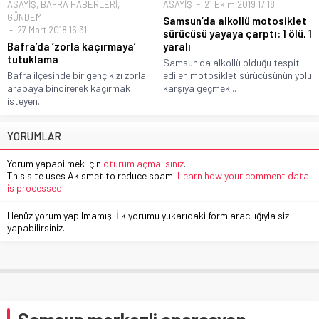
ASAYİŞ
,
BAFRA HABERLERİ
,
ASAYİŞ
21 Ekim 2019 17:18
GÜNDEM
Samsun’da alkollü motosiklet
27 Mart 2018 16:31
sürücüsü yayaya çarptı: 1 ölü, 1
Bafra’da ‘zorla kaçırmaya’
yaralı
tutuklama
Samsun'da alkollü olduğu tespit
Bafra ilçesinde bir genç kızı zorla
edilen motosiklet sürücüsünün yolu
arabaya bindirerek kaçırmak
karşıya geçmek...
isteyen...
YORUMLAR
Yorum yapabilmek için
oturum açmalısınız
.
This site uses Akismet to reduce spam.
Learn how your comment data
is processed.
Henüz yorum yapılmamış. İlk yorumu yukarıdaki form aracılığıyla siz
yapabilirsiniz.