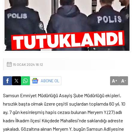
15 OCAK 2024 16:12
A
A
ABONE OL
+
-
Samsun Emniyet Müdürlüğü Asayiş Şube Müdürlüğü ekipleri,
hırsızlık başta olmak üzere çeşitli suçlardan toplamda 60 yıl, 10
ay, 7 gün kesinleşmiş hapis cezası bulunan Meryem Y.(27) adlı
kadını İlkadım ilçesi Kılıçdede Mahallesi’nde saklandığı adreste
yakaladı. Gözaltına alınan Meryem Y. bugün Samsun Adliyesine