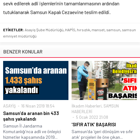
sevk edilerek adli işlemlerinin tamamlanmasının ardından
tutuklanarak Samsun Kapalı Cezaevine teslim edildi.
ETİKETLER:
Asayiş Şube Müdürlüğü
,
HAPİS
,
hırsızlık
,
manset
,
samsun
,
samsun
emniyet müdürlüğü
BENZER KONULAR
ASAYİŞ
16 Nisan 2019 18:54
İlkadım Haberleri
,
SAMSUN
HABERLERİ
Samsun’da aranan bin 433
5 Ocak 2022 21:08
şahıs yakalandı
‘SIFIR ATIK’ BAŞARISI
Samsun İl Jandarma
Komutanlığı'nca adli ve önleyici
Samsun'da 'geri dönüşüm ve sıfır
hizmetler kapsamında 2019...
atık' projeleri ile öne çıkan...