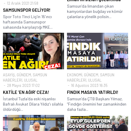
12 Aralık 2021 21:58
Samsun'da limandan çıkan
SAMSUNSPOR GELİYOR!
kamyonlardan buğday ve kömür
Spor Toto 1'inci Lig'in 16'ıncı
çalanlara yönelik polisin...
haftasında Samsunspor
sahasında karşılaştığı MKE...
ASAYİŞ
,
GÜNDEM
,
SAMSUN
EKONOMİ
,
GÜNDEM
,
SAMSUN
HABERLERİ
,
ULUSAL
HABERLERİ
,
ULUSAL
28 Mayıs 2023 17:02
16 Ağustos 2023 16:35
KATİLE ‘EN AĞIR’ CEZA!
FINDIK MASAYA YATIRILDI!
İstanbul Tuzla'da eski nişanlısı
Samsun'da ÇTB Başkanı Yılmaz,
Bafralı Avukat Dilara Yıldız'ı silahla
“Fındığın önemini her zamankinden
öldürdüğü...
daha fazla...