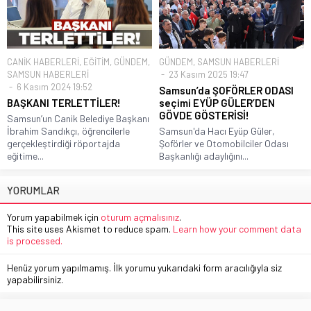
CANİK HABERLERİ
,
EĞİTİM
,
GÜNDEM
,
GÜNDEM
,
SAMSUN HABERLERİ
SAMSUN HABERLERİ
23 Kasım 2025 19:47
6 Kasım 2024 19:52
Samsun’da ŞOFÖRLER ODASI
BAŞKANI TERLETTİLER!
seçimi EYÜP GÜLER’DEN
GÖVDE GÖSTERİSİ!
Samsun’un Canik Belediye Başkanı
İbrahim Sandıkçı, öğrencilerle
Samsun'da Hacı Eyüp Güler,
gerçekleştirdiği röportajda
Şoförler ve Otomobilciler Odası
eğitime...
Başkanlığı adaylığını...
YORUMLAR
Yorum yapabilmek için
oturum açmalısınız
.
This site uses Akismet to reduce spam.
Learn how your comment data
is processed.
Henüz yorum yapılmamış. İlk yorumu yukarıdaki form aracılığıyla siz
yapabilirsiniz.