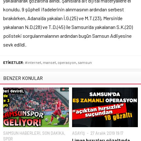
yakalanarak gözaltına alındı. Şahıslara ait dijital materyallere el
konuldu. 9 şüpheli ifadelerinin alınmasının ardından serbest
bırakılırken, Adana’da yakalan İ.G.(25) ve M.T.(23), Mersin’de
yakalanan N.D.(28) ve T.D.(45) ile Samsun’da yakalanan S.K.(20)
polisteki sorgulanmalarının ardından bugün Samsun Adliyesine
sevk edildi.
ETİKETLER:
#internet
,
manset
,
operasyon
,
samsun
BENZER KONULAR
SAMSUN HABERLERİ
,
SON DAKİKA
,
ASAYİŞ
27 Aralık 2019 19:17
SPOR
Liman hırsızları gözaltında