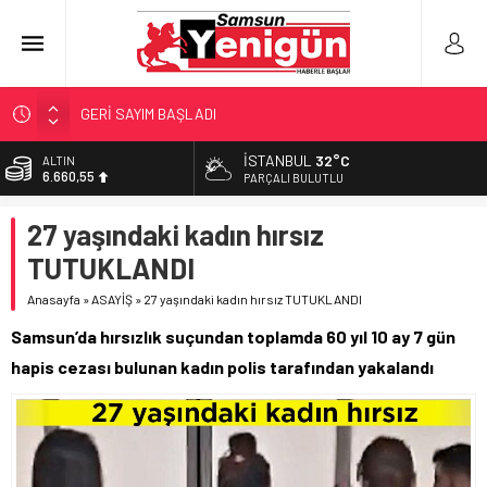
GERİ SAYIM BAŞLADI
SAMSUNSPOR’DA HEDEF 5’İNCİLİK!
İSTANBUL
32°C
ALTIN
6.660,55
‘BAFRA’YA YATIRIM YAPIN!’
PARÇALI BULUTLU
İŞTE FINDIK FİYATI!
BİST
27 yaşındaki kadın hırsız
13.779,39
YÖNETİCİ SEÇERKEN YAPILAN EN BÜYÜK HATALAR
TUTUKLANDI
DOLAR
47,7111
Anasayfa
»
ASAYİŞ
»
27 yaşındaki kadın hırsız TUTUKLANDI
EURO
Samsun’da hırsızlık suçundan toplamda 60 yıl 10 ay 7 gün
55,1881
hapis cezası bulunan kadın polis tarafından yakalandı