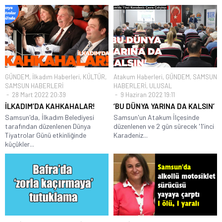
GÜNDEM
,
İlkadım Haberleri
,
KÜLTÜR
,
Atakum Haberleri
,
GÜNDEM
,
SAMSUN
SAMSUN HABERLERİ
HABERLERİ
,
ULUSAL
28 Mart 2022 20:39
9 Haziran 2022 19:11
İLKADIM’DA KAHKAHALAR!
‘BU DÜNYA YARINA DA KALSIN’
Samsun'da, İlkadım Belediyesi
Samsun'un Atakum İlçesinde
tarafından düzenlenen Dünya
düzenlenen ve 2 gün sürecek '1'inci
Tiyatrolar Günü etkinliğinde
Karadeniz...
küçükler...