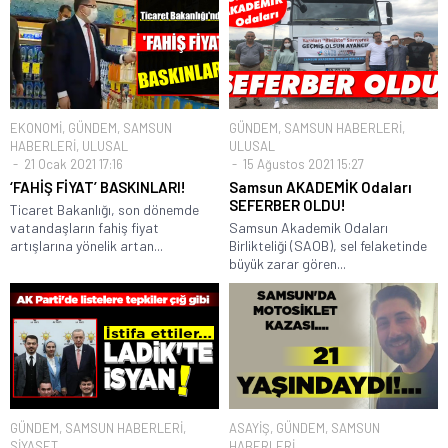
EKONOMİ
,
GÜNDEM
,
SAMSUN
GÜNDEM
,
SAMSUN HABERLERİ
,
HABERLERİ
,
ULUSAL
ULUSAL
21 Ocak 2021 17:16
15 Ağustos 2021 15:27
‘FAHİŞ FİYAT’ BASKINLARI!
Samsun AKADEMİK Odaları
SEFERBER OLDU!
Ticaret Bakanlığı, son dönemde
vatandaşların fahiş fiyat
Samsun Akademik Odaları
artışlarına yönelik artan...
Birlikteliği (SAOB), sel felaketinde
büyük zarar gören...
GÜNDEM
,
SAMSUN HABERLERİ
,
ASAYİŞ
,
GÜNDEM
,
SAMSUN
SİYASET
HABERLERİ