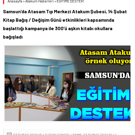
Anasayfa
»
Atakum Haberleri
»
EĞİTİME DESTEK!
Samsun’da Atasam Tıp Merkezi Atakum Şubesi, 14 Şubat
Kitap Bağış / Değişim Günü etkinlikleri kapsamında
başlattığı kampanya ile 300’ü aşkın kitabı okullara
bağışladı
23 ŞUBAT 2022 16:42 | SON GÜNCELLENME: 23 ŞUBAT 2022 16:44