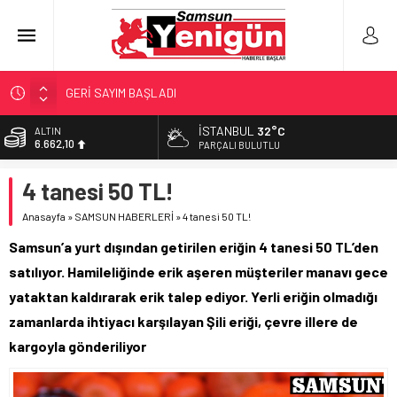
GERİ SAYIM BAŞLADI
SAMSUNSPOR’DA HEDEF 5’İNCİLİK!
İSTANBUL
32°C
ALTIN
6.662,10
‘BAFRA’YA YATIRIM YAPIN!’
PARÇALI BULUTLU
İŞTE FINDIK FİYATI!
BİST
4 tanesi 50 TL!
13.779,39
YÖNETİCİ SEÇERKEN YAPILAN EN BÜYÜK HATALAR
Anasayfa
»
SAMSUN HABERLERİ
»
4 tanesi 50 TL!
DOLAR
47,6954
Samsun’a yurt dışından getirilen eriğin 4 tanesi 50 TL’den
EURO
satılıyor. Hamileliğinde erik aşeren müşteriler manavı gece
55,1824
yataktan kaldırarak erik talep ediyor. Yerli eriğin olmadığı
zamanlarda ihtiyacı karşılayan Şili eriği, çevre illere de
kargoyla gönderiliyor