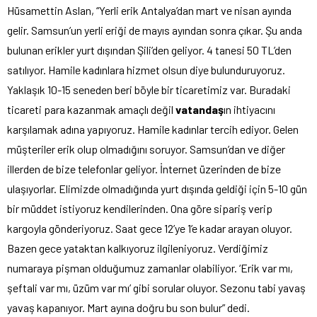
Hüsamettin Aslan, “Yerli erik Antalya’dan mart ve nisan ayında
gelir. Samsun’un yerli eriği de mayıs ayından sonra çıkar. Şu anda
bulunan erikler yurt dışından Şili’den geliyor. 4 tanesi 50 TL’den
satılıyor. Hamile kadınlara hizmet olsun diye bulunduruyoruz.
Yaklaşık 10-15 seneden beri böyle bir ticaretimiz var. Buradaki
ticareti para kazanmak amaçlı değil
vatandaş
ın ihtiyacını
karşılamak adına yapıyoruz. Hamile kadınlar tercih ediyor. Gelen
müşteriler erik olup olmadığını soruyor. Samsun’dan ve diğer
illerden de bize telefonlar geliyor. İnternet üzerinden de bize
ulaşıyorlar. Elimizde olmadığında yurt dışında geldiği için 5-10 gün
bir müddet istiyoruz kendilerinden. Ona göre sipariş verip
kargoyla gönderiyoruz. Saat gece 12’ye 1’e kadar arayan oluyor.
Bazen gece yataktan kalkıyoruz ilgileniyoruz. Verdiğimiz
numaraya pişman olduğumuz zamanlar olabiliyor. ‘Erik var mı,
şeftali var mı, üzüm var mı’ gibi sorular oluyor. Sezonu tabi yavaş
yavaş kapanıyor. Mart ayına doğru bu son bulur” dedi.