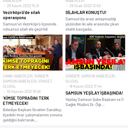
HABERLERİ
HABERLERİ
28 Kasım 2023 15:21
29 Ocak 2023 13:50
Vezirköprü’de silah
SİLAHLAR KONUŞTU!
operasyonu
Samsun'da arazi anlaşmazlığı
Samsun'un Vezirköprü ilçesinde
yüzünden iki aile arasında çıkan
ruhsatsız silah ele geçirildi
silahlı kavgada...
CANİK HABERLERİ
,
GÜNDEM
,
GÜNDEM
,
SAMSUN HABERLERİ
,
SAMSUN HABERLERİ
,
SİYASET
,
ULUSAL
ULUSAL
18 Kasım 2022 17:44
10 Haziran 2021 19:06
SAMSUN YEŞİLAY İŞBAŞINDA!
‘KİMSE TOPRAĞINI TERK
Yeşilay Samsun Şube Başkanı ve İl
ETMEYECEK!
Sağlık Müdürü Dr. Öğr....
Belediye Başkanı İbrahim Sandıkçı,
ilçedeki imar çalışmalarının sonuna
geldiğini belirterek,...