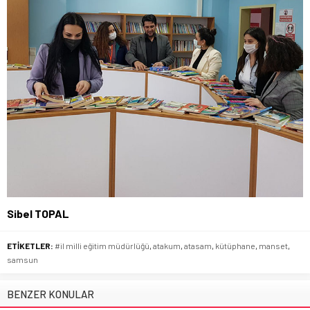
Sibel TOPAL
ETİKETLER:
#il milli eğitim müdürlüğü
,
atakum
,
atasam
,
kütüphane
,
manset
,
samsun
BENZER KONULAR