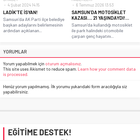
4 Şubat 2024 14:15
6 Temmuz 2026 13:53
LADİK’TE İSYAN!
SAMSUN’DA MOTOSİKLET
KAZASI…. 21 YAŞINDAYDI!…
Samsun'da AK Parti ilçe belediye
başkan adaylarını belirlemesinin
Samsun'da kullandığı motosiklet
ardından açıklanan...
ile park halindeki otomobile
çarpan genç hayatını...
YORUMLAR
Yorum yapabilmek için
oturum açmalısınız
.
This site uses Akismet to reduce spam.
Learn how your comment data
is processed.
Henüz yorum yapılmamış. İlk yorumu yukarıdaki form aracılığıyla siz
yapabilirsiniz.
EĞİTİME DESTEK!