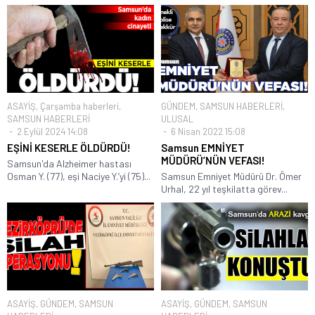
ASAYİŞ
,
Çarşamba haberleri
,
GÜNDEM
,
SAMSUN HABERLERİ
,
SAMSUN HABERLERİ
ULUSAL
2 Eylül 2024 14:08
6 Nisan 2022 15:08
EŞİNİ KESERLE ÖLDÜRDÜ!
Samsun EMNİYET
MÜDÜRÜ’NÜN VEFASI!
Samsun'da Alzheimer hastası
Osman Y. (77), eşi Naciye Y.’yi (75)...
Samsun Emniyet Müdürü Dr. Ömer
Urhal, 22 yıl teşkilatta görev...
ASAYİŞ
,
GÜNDEM
,
SAMSUN
ASAYİŞ
,
GÜNDEM
,
SAMSUN