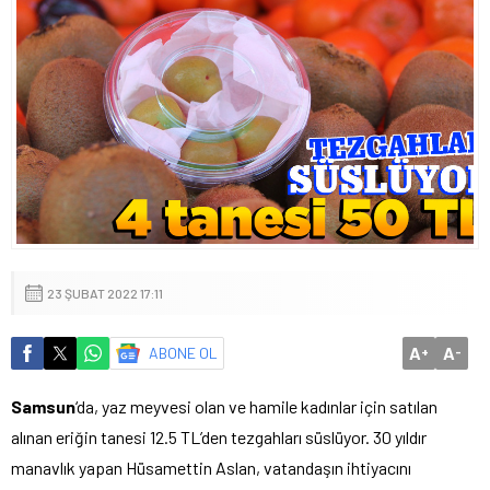
23 ŞUBAT 2022 17:11
A
A
ABONE OL
+
-
Samsun
‘da, yaz meyvesi olan ve hamile kadınlar için satılan
alınan eriğin tanesi 12.5 TL’den tezgahları süslüyor. 30 yıldır
manavlık yapan Hüsamettin Aslan, vatandaşın ihtiyacını