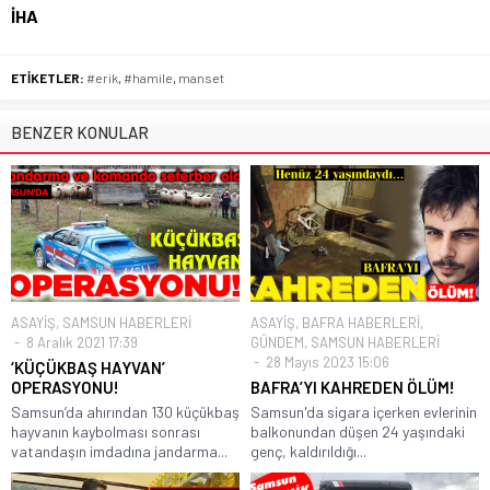
İHA
ETİKETLER:
#erik
,
#hamile
,
manset
BENZER KONULAR
ASAYİŞ
,
SAMSUN HABERLERİ
ASAYİŞ
,
BAFRA HABERLERİ
,
8 Aralık 2021 17:39
GÜNDEM
,
SAMSUN HABERLERİ
28 Mayıs 2023 15:06
‘KÜÇÜKBAŞ HAYVAN’
OPERASYONU!
BAFRA’YI KAHREDEN ÖLÜM!
Samsun’da ahırından 130 küçükbaş
Samsun'da sigara içerken evlerinin
hayvanın kaybolması sonrası
balkonundan düşen 24 yaşındaki
vatandaşın imdadına jandarma...
genç, kaldırıldığı...