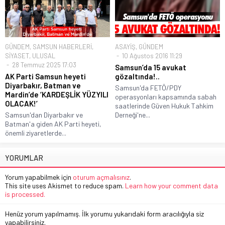
GÜNDEM
,
SAMSUN HABERLERİ
,
ASAYİŞ
,
GÜNDEM
SİYASET
,
ULUSAL
10 Ağustos 2016 11:29
28 Temmuz 2025 17:03
Samsun’da 15 avukat
AK Parti Samsun heyeti
gözaltında!..
Diyarbakır, Batman ve
Samsun'da FETÖ/PDY
Mardin’de ‘KARDEŞLİK YÜZYILI
operasyonları kapsamında sabah
OLACAK!’
saatlerinde Güven Hukuk Tahkim
Samsun'dan Diyarbakır ve
Derneği'ne...
Batman'a giden AK Parti heyeti,
önemli ziyaretlerde...
YORUMLAR
Yorum yapabilmek için
oturum açmalısınız
.
This site uses Akismet to reduce spam.
Learn how your comment data
is processed.
Henüz yorum yapılmamış. İlk yorumu yukarıdaki form aracılığıyla siz
yapabilirsiniz.