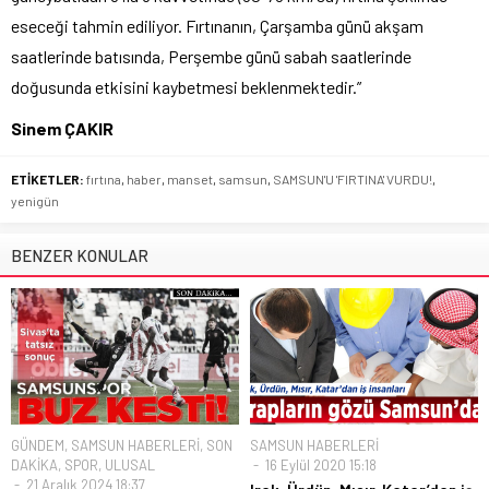
eseceği tahmin ediliyor. Fırtınanın, Çarşamba günü akşam
saatlerinde batısında, Perşembe günü sabah saatlerinde
doğusunda etkisini kaybetmesi beklenmektedir.”
Sinem ÇAKIR
ETİKETLER:
fırtına
,
haber
,
manset
,
samsun
,
SAMSUN'U 'FIRTINA' VURDU!
,
yenigün
BENZER KONULAR
GÜNDEM
,
SAMSUN HABERLERİ
,
SON
SAMSUN HABERLERİ
DAKİKA
,
SPOR
,
ULUSAL
16 Eylül 2020 15:18
21 Aralık 2024 18:37