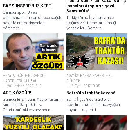
Irak, Ürdün, Mısır, Katar’dan iş
SAMSUNSPOR BUZ KESTİ!
insanları Arapların gözü
Samsun’da!
Samsunspor, Sivas
deplasmanında son derece soğuk
Türkiye Arap İş adamları ve
havada net pozisyonları
Bağımsız Yatırımcılar Derneği
cömertçe...
yöneticileri, Samsun...
ASAYİŞ
,
GÜNDEM
,
SAMSUN
ASAYİŞ
,
BAFRA HABERLERİ
,
HABERLERİ
,
ULUSAL
GÜNDEM
28 Haziran 2025 18:15
18 Eylül 2017 10:05
ARTIK ÖZGÜR!
Bafra’da traktör kazası!
Samsunlu iş insanı, Metro Turizm’in
Bafra İlçesi'nde traktörün
kurucusu Galip Öztürk,
devrilmesi sonucu amca-yeğen
Gürcistan’daki cezaevinden...
hayatını kaybetti