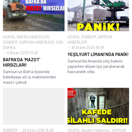
ASAYİŞ
,
BAFRA HABERLERİ
,
ASAYİŞ
,
GÜNDEM
,
SAMSUN
GÜNDEM
,
SAMSUN HABERLERİ
,
SON
HABERLERİ
DAKİKA
18 Aralık 2024 18:38
6 Nisan 2023 13:26
YEŞİLYURT LİMANI’NDA PANİK!
BAFRA’DA ‘MAZOT’
Samsun’da limanda vinç bakımı
HIRSIZLARI!
yaparken düşen işçi yaralanarak
Samsun'un Bafra ilçesinde
hastanelik oldu
belediyeye ait iş makinesinden
mazot çalındı
GÜNDEM
28 Ekim 2016 15:36
ASAYİŞ
,
İlkadım Haberleri
,
SAMSUN