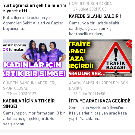
HABERLERİ
,
SON DAKİKA
Yurt öğrencileri şehit ailelerini
24 Şubat 2021 15:08
ziyaret etti
KAFEDE SİLAHLI SALDIRI!
Bafra ilçesinde bulunan yurt
öğrencileri Şehit Aileleri ve Gaziler
Samsun’da bir kafede silahlı
Dayanışma...
saldırıya uğrayan bir kişi
hastanelik olurken,...
GÜNDEM
,
SAMSUN HABERLERİ
,
ASAYİŞ
,
SAMSUN HABERLERİ
,
SON
SPOR
,
ULUSAL
DAKİKA
7 Mart 2023 19:37
26 Ekim 2021 14:56
KADINLAR İÇİN ARTIK BİR
İTFAİYE ARACI KAZA GEÇİRDİ!
SİMGE!
Samsun'un Vezirköprü İlçesi'nde
Samsunspor, mor formadan 10 bin
itfaiye erlerini taşıyan araç kaza
adet satış gerçekleştirdi. Bu
yaptı. Yaralıların...
satışlardan...