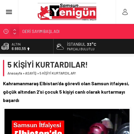
GERİ SAYIM BAŞLADI
SAMSUNSPOR’DA HEDEF 5’İNCİLİK!
İSTANBUL
33°C
ALTIN
6.660,55
‘BAFRA’YA YATIRIM YAPIN!’
PARÇALI BULUTLU
İŞTE FINDIK FİYATI!
BİST
5 KİŞİYİ KURTARDILAR!
13.779,39
YÖNETİCİ SEÇERKEN YAPILAN EN BÜYÜK HATALAR
Anasayfa
»
ASAYİŞ
»
5 KİŞİYİ KURTARDILAR!
DOLAR
47,7111
Kahramanmaraş Elbistan’da görevli olan Samsun itfaiyesi,
EURO
göçük altından 2’si çocuk 5 kişiyi canlı olarak kurtarmayı
55,1881
başardı