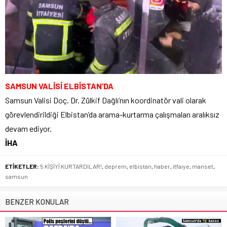
SAMSUN VALİSİ ELBİSTAN’DA
Samsun Valisi Doç. Dr. Zülkif Dağlı’nın koordinatör vali olarak
görevlendirildiği Elbistan’da arama-kurtarma çalışmaları aralıksız
devam ediyor.
İHA
ETİKETLER:
5 KİŞİYİ KURTARDILAR!
,
deprem
,
elbistan
,
haber
,
itfaiye
,
manset
,
samsun
BENZER KONULAR