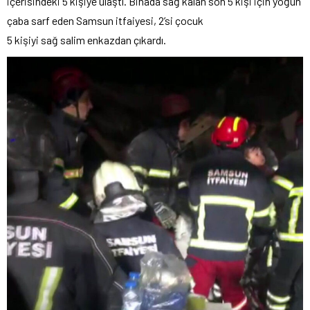
içerisindeki 5 kişiye ulaştı. Binada sağ kalan son 5 kişi için yoğun
çaba sarf eden Samsun itfaiyesi, 2’si çocuk
5 kişiyi sağ salim enkazdan çıkardı.