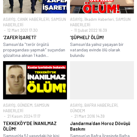
ASAYİŞ
,
CANİK HABERLERİ
,
SAMSUN
ASAYİŞ
,
İlkadım Haberleri
,
SAMSUN
HABERLERİ
HABERLERİ
12 Mart 2021 17:30
11 Şubat 2022 16:39
‘ZAFER İŞARETİ’
‘ŞÜPHELİ’ ÖLÜM!
Samsun'da "terör örgütü
Samsun'da yalnız yaşayan bir
propagandası yapmak" suçundan
vatandaş evinde ölü olarak
gözaltına alınan 1 kadın...
bulundu
ASAYİŞ
,
GÜNDEM
,
SAMSUN
ASAYİŞ
,
BAFRA HABERLERİ
,
HABERLERİ
GÜNDEM
21 Kasım 2024 17:17
21 Mart 2016 14:39
TEKKEKÖY’DE İNANILMAZ
Jandarma’dan Horoz Dövüşü
ÖLÜM!
Baskını
Samsun’da 51 yaşındaki bir kişi
Samsun’un Bafra İlçesinde Bafra