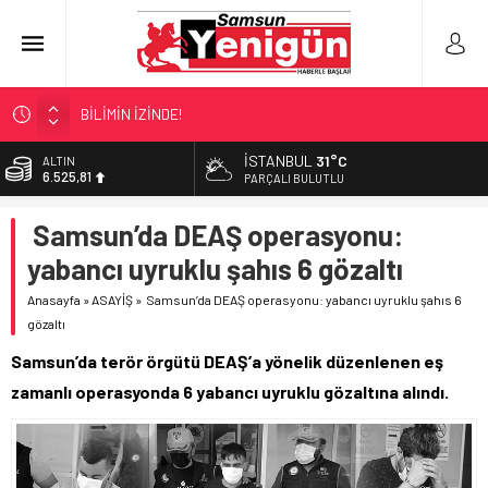
BİLİMİN İZİNDE!
TIR’A ‘ZEHİR’ BASKINI!
İSTANBUL
31°C
ALTIN
6.525,81
FECİ SON!
PARÇALI BULUTLU
UÇURUMDA CAN PAZARI!
BİST
Samsun’da DEAŞ operasyonu:
13.703,13
SAMSUN YANACAK!
yabancı uyruklu şahıs 6 gözaltı
DOLAR
47,5932
Anasayfa
»
ASAYİŞ
»
Samsun’da DEAŞ operasyonu: yabancı uyruklu şahıs 6
gözaltı
EURO
55,0919
Samsun’da terör örgütü DEAŞ’a yönelik düzenlenen eş
zamanlı operasyonda 6 yabancı uyruklu gözaltına alındı.