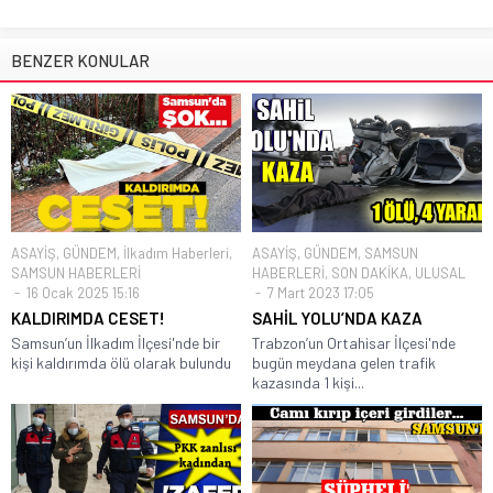
BENZER KONULAR
ASAYİŞ
,
GÜNDEM
,
İlkadım Haberleri
,
ASAYİŞ
,
GÜNDEM
,
SAMSUN
SAMSUN HABERLERİ
HABERLERİ
,
SON DAKİKA
,
ULUSAL
16 Ocak 2025 15:16
7 Mart 2023 17:05
KALDIRIMDA CESET!
SAHİL YOLU’NDA KAZA
Samsun’un İlkadım İlçesi'nde bir
Trabzon’un Ortahisar İlçesi'nde
kişi kaldırımda ölü olarak bulundu
bugün meydana gelen trafik
kazasında 1 kişi...