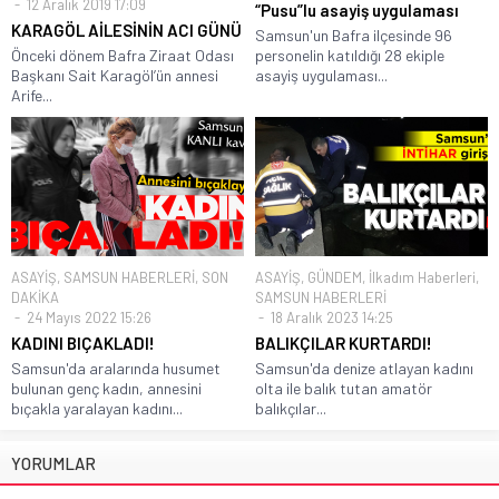
12 Aralık 2019 17:09
“Pusu”lu asayiş uygulaması
KARAGÖL AİLESİNİN ACI GÜNÜ
Samsun'un Bafra ilçesinde 96
Önceki dönem Bafra Ziraat Odası
personelin katıldığı 28 ekiple
Başkanı Sait Karagöl’ün annesi
asayiş uygulaması...
Arife...
ASAYİŞ
,
SAMSUN HABERLERİ
,
SON
ASAYİŞ
,
GÜNDEM
,
İlkadım Haberleri
,
DAKİKA
SAMSUN HABERLERİ
24 Mayıs 2022 15:26
18 Aralık 2023 14:25
KADINI BIÇAKLADI!
BALIKÇILAR KURTARDI!
Samsun'da aralarında husumet
Samsun'da denize atlayan kadını
bulunan genç kadın, annesini
olta ile balık tutan amatör
bıçakla yaralayan kadını...
balıkçılar...
YORUMLAR