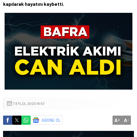
kapılarak hayatını kaybetti.
7 EYLÜL 2020 18:57
A
A
ABONE OL
+
-