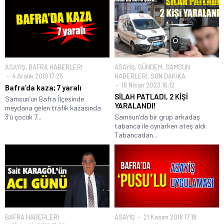
ASAYİŞ
,
BAFRA HABERLERİ
ASAYİŞ
,
GÜNDEM
,
SAMSUN
4 Aralık 2019 17:25
HABERLERİ
,
SON DAKİKA
16 Nisan 2023 16:12
Bafra’da kaza; 7 yaralı
SİLAH PATLADI, 2 KİŞİ
Samsun’un Bafra İlçesinde
YARALANDI!
meydana gelen trafik kazasında
3’ü çocuk 7...
Samsun'da bir grup arkadaş
tabanca ile oynarken ateş aldı.
Tabancadan...
BAFRA HABERLERİ
ASAYİŞ
21 Kasım 2018 17:18