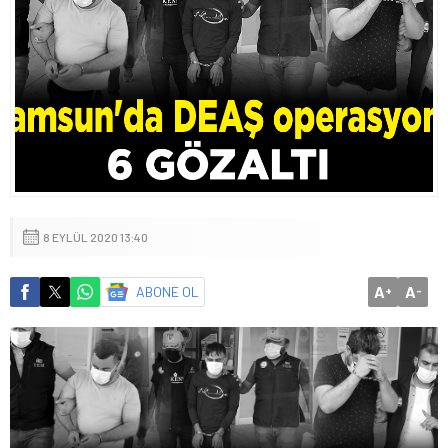
8 EYLÜL 2020 13:40
A
A
ABONE OL
+
-