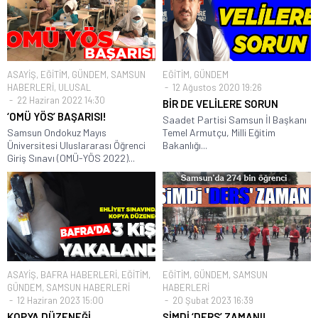
ASAYİŞ
,
EĞİTİM
,
GÜNDEM
,
SAMSUN
EĞİTİM
,
GÜNDEM
HABERLERİ
,
ULUSAL
12 Ağustos 2020 19:26
22 Haziran 2022 14:30
BİR DE VELİLERE SORUN
‘OMÜ YÖS’ BAŞARISI!
Saadet Partisi Samsun İl Başkanı
Samsun Ondokuz Mayıs
Temel Armutçu, Milli Eğitim
Üniversitesi Uluslararası Öğrenci
Bakanlığı...
Giriş Sınavı (OMÜ-YÖS 2022)...
ASAYİŞ
,
BAFRA HABERLERİ
,
EĞİTİM
,
EĞİTİM
,
GÜNDEM
,
SAMSUN
GÜNDEM
,
SAMSUN HABERLERİ
HABERLERİ
12 Haziran 2023 15:00
20 Şubat 2023 16:39
KOPYA DÜZENEĞİ
ŞİMDİ ‘DERS’ ZAMANI!