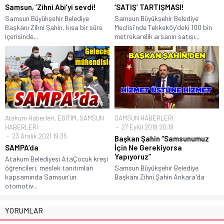
Samsun, ‘Zihni Abi’yi sevdi!
‘SATIŞ’ TARTIŞMASI!
Samsun Büyükşehir Belediye
Samsun Büyükşehir Belediye
Başkanı Zihni Şahin, kısa bir süre
Meclisi'nde Tekkeköy'deki 100 bin
içerisinde...
metrekarelik arsanın satışı...
Atakum Haberleri
,
EĞİTİM
,
SAMSUN
SAMSUN HABERLERİ
HABERLERİ
27 Eylül 2018 20:19
23 Aralık 2021 19:35
Başkan Şahin “Samsunumuz
SAMPA’da
İçin Ne Gerekiyorsa
Yapıyoruz”
Atakum Belediyesi AtaÇocuk kreşi
öğrencileri, meslek tanıtımları
Samsun Büyükşehir Belediye
kapsamında Samsun’un
Başkanı Zihni Şahin Ankara'da
otomotiv...
YORUMLAR