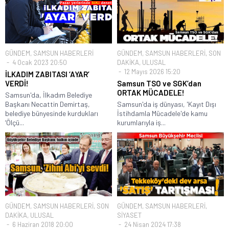
GÜNDEM
,
SAMSUN HABERLERİ
GÜNDEM
,
SAMSUN HABERLERİ
,
SON
4 Ocak 2023 20:50
DAKİKA
,
ULUSAL
12 Mayıs 2026 15:20
İLKADIM ZABITASI ‘AYAR’
VERDİ!
Samsun TSO ve SGK’dan
ORTAK MÜCADELE!
Samsun'da, İlkadım Belediye
Başkanı Necattin Demirtaş,
Samsun'da iş dünyası, 'Kayıt Dışı
belediye bünyesinde kurdukları
İstihdamla Mücadele'de kamu
‘Ölçü...
kurumlarıyla iş...
GÜNDEM
,
SAMSUN HABERLERİ
,
SON
GÜNDEM
,
SAMSUN HABERLERİ
,
DAKİKA
,
ULUSAL
SİYASET
6 Haziran 2018 20:00
24 Nisan 2024 17:38