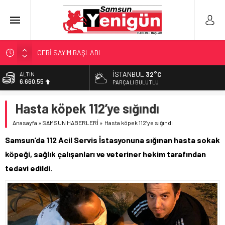
GERİ SAYIM BAŞLADI
SAMSUNSPOR’DA HEDEF 5’İNCİLİK!
İSTANBUL
32°C
ALTIN
6.660,55
‘BAFRA’YA YATIRIM YAPIN!’
PARÇALI BULUTLU
İŞTE FINDIK FİYATI!
BİST
Hasta köpek 112’ye sığındı
13.779,39
YÖNETİCİ SEÇERKEN YAPILAN EN BÜYÜK HATALAR
Anasayfa
»
SAMSUN HABERLERİ
»
Hasta köpek 112’ye sığındı
DOLAR
47,7111
Samsun’da 112 Acil Servis İstasyonuna sığınan hasta sokak
EURO
köpeği, sağlık çalışanları ve veteriner hekim tarafından
55,1881
tedavi edildi.