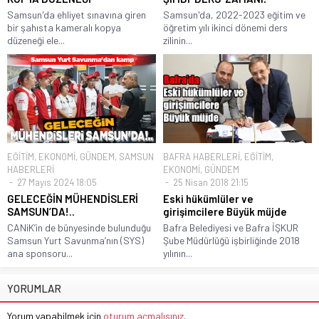
Samsun'da ehliyet sınavına giren
Samsun'da, 2022-2023 eğitim ve
bir şahısta kameralı kopya
öğretim yılı ikinci dönemi ders
düzeneği ele...
zilinin...
EĞİTİM
,
EKONOMİ
,
GÜNDEM
,
SAMSUN
BAFRA HABERLERİ
,
EĞİTİM
,
HABERLERİ
EKONOMİ
,
GÜNDEM
27 Mayıs 2024 18:05
25 Nisan 2018 21:15
GELECEĞİN MÜHENDİSLERİ
Eski hükümlüler ve
SAMSUN’DA!..
girişimcilere Büyük müjde
CANiK’in de bünyesinde bulunduğu
Bafra Belediyesi ve Bafra İŞKUR
Samsun Yurt Savunma’nın (SYS)
Şube Müdürlüğü işbirliğinde 2018
ana sponsoru...
yılının...
YORUMLAR
Yorum yapabilmek için
oturum açmalısınız
.