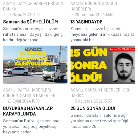
ASAYİŞ
,
SAMSUN HABERLERİ
,
SON
ASAYİŞ
,
GÜNDEM
,
SAMSUN
DAKİKA
HABERLERİ
27 Mayıs 2021 13:56
28 Temmuz 2024 13:54
Samsun’da ŞÜPHELİ ÖLÜM
13 YAŞINDAYDI!
Samsun'da arkadaşının evinde
Samsun’un Havza İlçesi'nde
rahatsızlanan 23 yaşındaki genç
meydana gelen trafik kazasında 13
kaldırıldığı hastane...
yaşındaki bir...
ASAYİŞ
,
BAFRA HABERLERİ
,
ASAYİŞ
,
SAMSUN HABERLERİ
,
SON
GÜNDEM
,
SAMSUN HABERLERİ
DAKİKA
26 Eylül 2024 15:10
3 Ağustos 2022 13:33
BÜYÜKBAŞ HAYVANLAR
25 GÜN SONRA ÖLDÜ!
KARAYOLUN’DA
Samsun'da silahlı saldırıda ağır
Samsun’un Bafra ilçesinde ana
yaralanan genç tedavi gördüğü
yola çıkan başıboş büyükbaş
hastanede 25...
hayvanın neden...