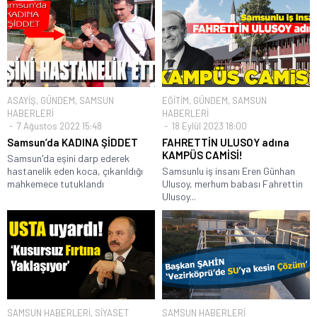
ASAYİŞ
,
GÜNDEM
,
SAMSUN
EĞİTİM
,
GÜNDEM
,
SAMSUN
HABERLERİ
HABERLERİ
7 Ağustos 2022 15:48
18 Eylül 2023 18:00
Samsun’da KADINA ŞİDDET
FAHRETTİN ULUSOY adına
KAMPÜS CAMİSİ!
Samsun'da eşini darp ederek
hastanelik eden koca, çıkarıldığı
Samsunlu iş insanı Eren Günhan
mahkemece tutuklandı
Ulusoy, merhum babası Fahrettin
Ulusoy...
SAMSUN HABERLERİ
,
SİYASET
SAMSUN HABERLERİ