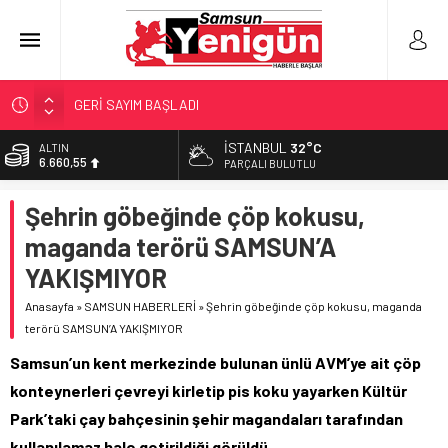
GERİ SAYIM BAŞLADI
SAMSUNSPOR’DA HEDEF 5’İNCİLİK!
İSTANBUL
32°C
ALTIN
6.660,55
‘BAFRA’YA YATIRIM YAPIN!’
PARÇALI BULUTLU
İŞTE FINDIK FİYATI!
BİST
Şehrin göbeğinde çöp kokusu,
13.779,39
YÖNETİCİ SEÇERKEN YAPILAN EN BÜYÜK HATALAR
maganda terörü SAMSUN’A
DOLAR
47,7111
YAKIŞMIYOR
EURO
Anasayfa
»
SAMSUN HABERLERİ
»
Şehrin göbeğinde çöp kokusu, maganda
55,1881
terörü SAMSUN’A YAKIŞMIYOR
Samsun’un kent merkezinde bulunan ünlü AVM’ye ait çöp
konteynerleri çevreyi kirletip pis koku yayarken Kültür
Park’taki çay bahçesinin şehir magandaları tarafından
kullanılamaz hale getirildiği görüldü.