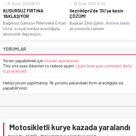
15 Nisan 2019 18:20
18 Ocak 2019 16:59
KUSURSUZ FIRTINA
Vezirköprü’de ‘SU’ya kesin
YAKLAŞIYOR
ÇÖZÜM!
Bağımsız Samsun Milletvekili Erhan
Başkan Zihni Şahin: Arıtma tesisi
Usta, sosyal medya aracılığıyla,
yıl sonunda tamam
ekonomik depresyon...
YORUMLAR
Yorum yapabilmek için
oturum açmalısınız
.
This site uses Akismet to reduce spam.
Learn how your comment data
is processed.
Henüz yorum yapılmamış. İlk yorumu yukarıdaki form aracılığıyla siz
yapabilirsiniz.
Motosikletli kurye kazada yaralandı
Anasayfa
»
ASAYİŞ
»
Motosikletli kurye kazada yaralandı