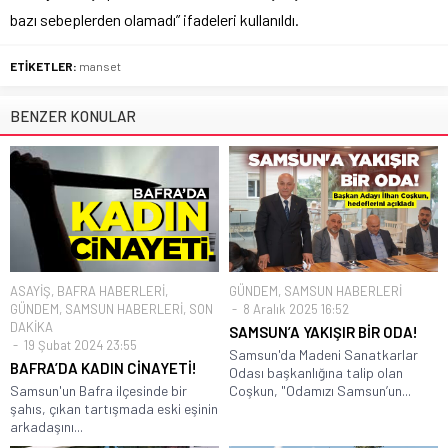
bazı sebeplerden olamadı” ifadeleri kullanıldı.
ETİKETLER:
manset
BENZER KONULAR
ASAYİŞ
,
BAFRA HABERLERİ
,
GÜNDEM
,
SAMSUN HABERLERİ
GÜNDEM
,
SAMSUN HABERLERİ
,
SON
8 Aralık 2025 16:52
DAKİKA
SAMSUN’A YAKIŞIR BİR ODA!
19 Şubat 2024 23:55
Samsun'da Madeni Sanatkarlar
BAFRA’DA KADIN CİNAYETİ!
Odası başkanlığına talip olan
Samsun'un Bafra ilçesinde bir
Coşkun, "Odamızı Samsun’un...
şahıs, çıkan tartışmada eski eşinin
arkadaşını...