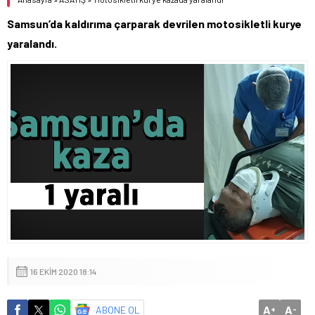
Samsun’da kaldırıma çarparak devrilen motosikletli kurye
yaralandı.
16 EKIM 2020 18:14
A
A
ABONE OL
+
-