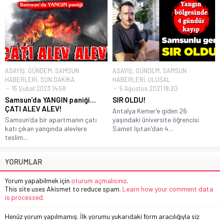
ASAYİŞ
,
GÜNDEM
,
SAMSUN
ASAYİŞ
,
GÜNDEM
,
SAMSUN
HABERLERİ
,
SON DAKİKA
HABERLERİ
,
ULUSAL
15 Şubat 2023 14:58
5 Ağustos 2021 18:20
Samsun’da YANGIN paniği…
SIR OLDU!
ÇATI ALEV ALEV!
Antalya Kemer'e giden 26
Samsun'da bir apartmanın çatı
yaşındaki üniversite öğrencisi
katı çıkan yangında alevlere
Samet Işıtan'dan 4...
teslim...
YORUMLAR
Yorum yapabilmek için
oturum açmalısınız
.
This site uses Akismet to reduce spam.
Learn how your comment data
is processed.
Henüz yorum yapılmamış. İlk yorumu yukarıdaki form aracılığıyla siz