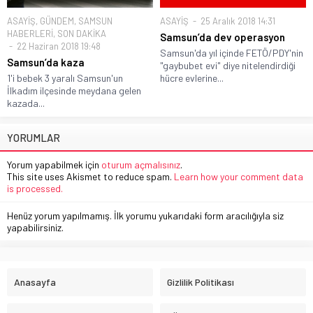
ASAYİŞ
,
GÜNDEM
,
SAMSUN
ASAYİŞ
25 Aralık 2018 14:31
HABERLERİ
,
SON DAKİKA
Samsun’da dev operasyon
22 Haziran 2018 19:48
Samsun'da yıl içinde FETÖ/PDY'nin
Samsun’da kaza
"gaybubet evi" diye nitelendirdiği
1'i bebek 3 yaralı Samsun'un
hücre evlerine...
İlkadım ilçesinde meydana gelen
kazada...
YORUMLAR
Yorum yapabilmek için
oturum açmalısınız
.
This site uses Akismet to reduce spam.
Learn how your comment data
is processed.
Henüz yorum yapılmamış. İlk yorumu yukarıdaki form aracılığıyla siz
yapabilirsiniz.
Anasayfa
Gizlilik Politikası