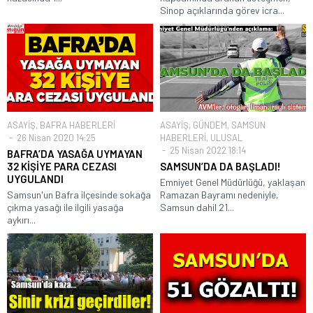
Sinop açıklarında görev icra...
ASAYİŞ
,
BAFRA HABERLERİ
ASAYİŞ
,
GÜNDEM
,
SAMSUN
26 Nisan 2020 14:25
HABERLERİ
,
ULUSAL
25 Nisan 2022 18:14
BAFRA’DA YASAĞA UYMAYAN
32 KİŞİYE PARA CEZASI
SAMSUN’DA DA BAŞLADI!
UYGULANDI
Emniyet Genel Müdürlüğü, yaklaşan
Samsun'un Bafra ilçesinde sokağa
Ramazan Bayramı nedeniyle,
çıkma yasağı ile ilgili yasağa
Samsun dahil 21...
aykırı...