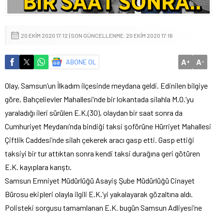
20 EKIM 2020 17:12 | SON GÜNCELLENME: 20 EKIM 2020 17:16
A
A
ABONE OL
+
-
Olay, Samsun’un İlkadım ilçesinde meydana geldi. Edinilen bilgiye
göre, Bahçelievler Mahallesi’nde bir lokantada silahla M.O.’yu
yaraladığı ileri sürülen E.K.(30), olaydan bir saat sonra da
Cumhuriyet Meydanı’nda bindiği taksi şoförüne Hürriyet Mahallesi
Çiftlik Caddesi’nde silah çekerek aracı gasp etti. Gasp ettiği
taksiyi bir tur attıktan sonra kendi taksi durağına geri götüren
E.K. kayıplara karıştı.
Samsun Emniyet Müdürlüğü Asayiş Şube Müdürlüğü Cinayet
Bürosu ekipleri olayla ilgili E.K.’yi yakalayarak gözaltına aldı.
Polisteki sorgusu tamamlanan E.K. bugün Samsun Adliyesi’ne