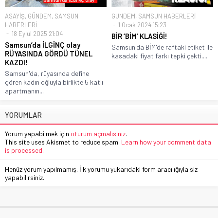
ASAYİŞ
,
GÜNDEM
,
SAMSUN
GÜNDEM
,
SAMSUN HABERLERİ
HABERLERİ
1 Ocak 2024 15:23
18 Eylül 2025 21:04
BİR ‘BİM’ KLASİĞİ!
Samsun’da İLGİNÇ olay
Samsun'da BİM'de raftaki etiket ile
RÜYASINDA GÖRDÜ TÜNEL
kasadaki fiyat farkı tepki çekti....
KAZDI!
Samsun'da, rüyasında define
gören kadın oğluyla birlikte 5 katlı
apartmanın...
YORUMLAR
Yorum yapabilmek için
oturum açmalısınız
.
This site uses Akismet to reduce spam.
Learn how your comment data
is processed.
Henüz yorum yapılmamış. İlk yorumu yukarıdaki form aracılığıyla siz
yapabilirsiniz.