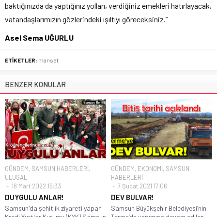
baktığınızda da yaptığınız yolları, verdiğiniz emekleri hatırlayacak,
vatandaşlarımızın gözlerindeki ışıltıyı göreceksiniz.”
Asel Sema UĞURLU
ETİKETLER:
manset
BENZER KONULAR
GÜNDEM
,
SAMSUN HABERLERİ
,
GÜNDEM
,
EKONOMİ
,
SAMSUN
ULUSAL
HABERLERİ
18 Mart 2022 15:33
7 Şubat 2021 17:06
DUYGULU ANLAR!
DEV BULVAR!
Samsun'da şehitlik ziyareti yapan
Samsun Büyükşehir Belediyesi’nin
Kredi Yurtlar Kurumu (KYK) Samsun
Terme’de yapımına devam edilen