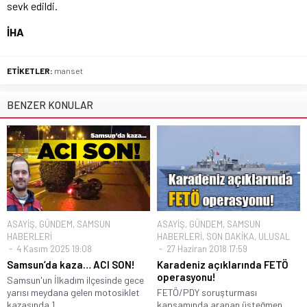
sevk edildi.
İHA
ETİKETLER:
manset
BENZER KONULAR
ASAYİŞ
,
GÜNDEM
,
SAMSUN
ASAYİŞ
,
GÜNDEM
,
SAMSUN
HABERLERİ
HABERLERİ
,
SON DAKİKA
,
ULUSAL
4 Kasım 2025 19:08
27 Haziran 2018 17:59
Samsun’da kaza… ACI SON!
Karadeniz açıklarında FETÖ
operasyonu!
Samsun'un İlkadım ilçesinde gece
yarısı meydana gelen motosiklet
FETÖ/PDY soruşturması
kazasında 1...
kapsamında aranan üsteğmen,