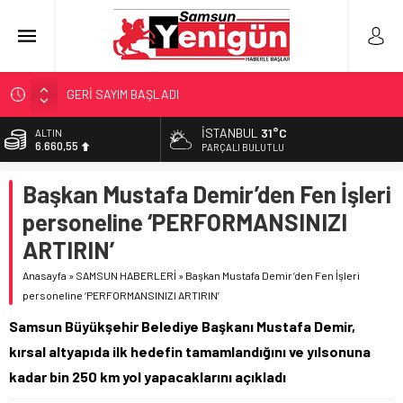
GERİ SAYIM BAŞLADI
SAMSUNSPOR’DA HEDEF 5’İNCİLİK!
İSTANBUL
31°C
ALTIN
6.660,55
‘BAFRA’YA YATIRIM YAPIN!’
PARÇALI BULUTLU
İŞTE FINDIK FİYATI!
BİST
Başkan Mustafa Demir’den Fen İşleri
13.779,39
YÖNETİCİ SEÇERKEN YAPILAN EN BÜYÜK HATALAR
personeline ‘PERFORMANSINIZI
DOLAR
47,7111
ARTIRIN’
EURO
Anasayfa
»
SAMSUN HABERLERİ
»
Başkan Mustafa Demir’den Fen İşleri
55,1881
personeline ‘PERFORMANSINIZI ARTIRIN’
Samsun Büyükşehir Belediye Başkanı Mustafa Demir,
kırsal altyapıda ilk hedefin tamamlandığını ve yılsonuna
kadar bin 250 km yol yapacaklarını açıkladı