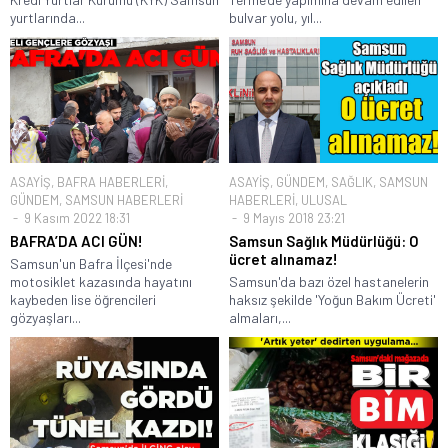
yurtlarında...
bulvar yolu, yıl...
ASAYİŞ
,
BAFRA HABERLERİ
,
ASAYİŞ
,
GÜNDEM
,
SAĞLIK
,
SAMSUN
GÜNDEM
,
SAMSUN HABERLERİ
HABERLERİ
,
ULUSAL
9 Kasım 2022 18:31
9 Mayıs 2018 23:21
BAFRA’DA ACI GÜN!
Samsun Sağlık Müdürlüğü: O
ücret alınamaz!
Samsun'un Bafra İlçesi'nde
motosiklet kazasında hayatını
Samsun'da bazı özel hastanelerin
kaybeden lise öğrencileri
haksız şekilde 'Yoğun Bakım Ücreti'
gözyaşları...
almaları,...