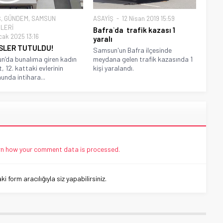
Ş
,
GÜNDEM
,
SAMSUN
ASAYİŞ
12 Nisan 2019 15:59
LERİ
Bafra`da trafik kazası 1
cak 2025 13:16
yaralı
SLER TUTULDU!
Samsun'un Bafra ilçesinde
’da bunalıma giren kadın
meydana gelen trafik kazasında 1
, 12. kattaki evlerinin
kişi yaralandı.
unda intihara...
n how your comment data is processed.
 form aracılığıyla siz yapabilirsiniz.