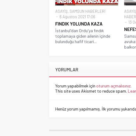
ASAYİŞ
,
SAMSUN HABERLERİ
ASAYİ
6 Ağustos 2021 17:06
HABER
13 O
FINDIK YOLUNDA KAZA
NEFE
İstanbul'dan Ordu'ya fındık
toplamaya giden ailenin içinde
Samsun
bulunduğu hafif ticari...
avukat
balkon
YORUMLAR
Yorum yapabilmek için
oturum açmalısınız
.
This site uses Akismet to reduce spam.
Lear
Henüz yorum yapılmamış. İlk yorumu yukarıdaki