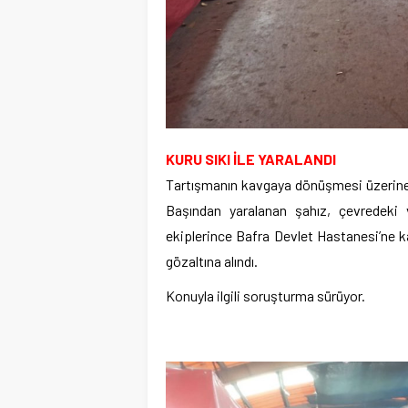
KURU SIKI İLE YARALANDI
Tartışmanın kavgaya dönüşmesi üzerine C.K
Başından yaralanan şahız, çevredeki v
ekiplerince Bafra Devlet Hastanesi’ne kald
gözaltına alındı.
Konuyla ilgili soruşturma sürüyor.