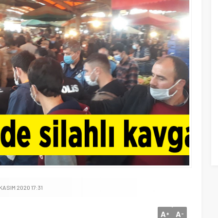
KASIM 2020 17:31
A
A
+
-