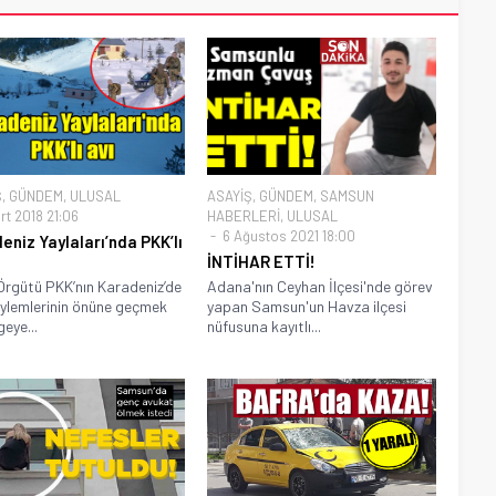
Ş
,
GÜNDEM
,
ULUSAL
ASAYİŞ
,
GÜNDEM
,
SAMSUN
rt 2018 21:06
HABERLERİ
,
ULUSAL
6 Ağustos 2021 18:00
eniz Yaylaları’nda PKK’lı
İNTİHAR ETTİ!
Örgütü PKK’nın Karadeniz’de
Adana'nın Ceyhan İlçesi'nde görev
eylemlerinin önüne geçmek
yapan Samsun'un Havza ilçesi
eye...
nüfusuna kayıtlı...