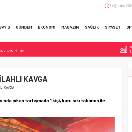
7 Ağustos 202
SAYİŞ
GÜNDEM
EKONOMİ
MAGAZİN
SAĞLIK
SİYASET
SP
B
F 5’İNCİLİK!
1
IN!’
D
4
 YAPILAN EN BÜYÜK HATALAR
 SİLAHLI KAVGA
E
5
HLI KAVGA
A
6
ında çıkan tartışmada 1 kişi, kuru sıkı tabanca ile