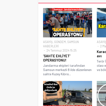
ASAYİŞ
,
GÜNDEM
,
SAMSUN
ASAYİ
HABERLERİ
2 Ma
24 Temmuz 2024 15:25
Karad
‘SAHTE EHLİYET’
avı
OPERASYONU!
Terör 
Jandarma ekipleri tarafından
olası 
Samsun merkezli 8 ilde düzenlenen
ve bölg
sahte Kuzey Kıbrıs...