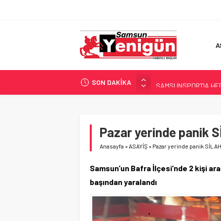
A
SON DAKİKA
SAMSUNSPOR’DA HEDE
‘BAFRA’YA YATIRIM YAP
İŞTE FINDIK FİYATI!
YÖNETİCİ SEÇERKEN
Pazar yerinde panik
GERİ SAYIM BAŞLADI
Anasayfa
»
ASAYİŞ
»
Pazar yerinde panik SİLA
Samsun’un Bafra İlçesi’nde 2 kişi aras
başından yaralandı