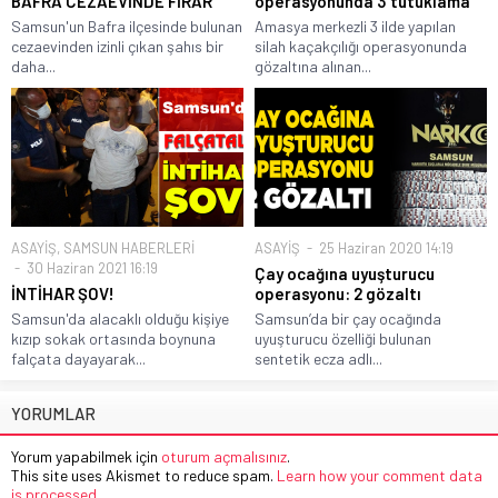
BAFRA CEZAEVİNDE FİRAR
operasyonunda 3 tutuklama
Samsun'un Bafra ilçesinde bulunan
Amasya merkezli 3 ilde yapılan
cezaevinden izinli çıkan şahıs bir
silah kaçakçılığı operasyonunda
daha...
gözaltına alınan...
ASAYİŞ
,
SAMSUN HABERLERİ
ASAYİŞ
25 Haziran 2020 14:19
30 Haziran 2021 16:19
Çay ocağına uyuşturucu
İNTİHAR ŞOV!
operasyonu: 2 gözaltı
Samsun'da alacaklı olduğu kişiye
Samsun’da bir çay ocağında
kızıp sokak ortasında boynuna
uyuşturucu özelliği bulunan
falçata dayayarak...
sentetik ecza adlı...
YORUMLAR
Yorum yapabilmek için
oturum açmalısınız
.
This site uses Akismet to reduce spam.
Learn how your comment data
is processed.