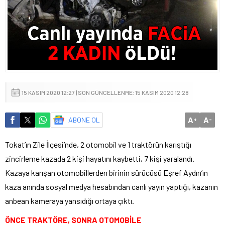
15 KASIM 2020 12:27 | SON GÜNCELLENME: 15 KASIM 2020 12:28
A
A
ABONE OL
+
-
Tokat’ın Zile İlçesi’nde, 2 otomobil ve 1 traktörün karıştığı
zincirleme kazada 2 kişi hayatını kaybetti, 7 kişi yaralandı.
Kazaya karışan otomobillerden birinin sürücüsü Eşref Aydın’ın
kaza anında sosyal medya hesabından canlı yayın yaptığı, kazanın
anbean kameraya yansıdığı ortaya çıktı.
ÖNCE TRAKTÖRE, SONRA OTOMOBİLE