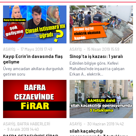
ASAYİŞ
17 Mayıs 2019 17:49
ASAYİŞ
15 Nisan 2019 15:59
Kayıp Ecrin’in davasında flaş
Sinop’ta iş kazası: 1 yaralı
gelişme
Edinilen bilgiye göre, Kefevi
Üvey amcadan akıllara durgunluk
Mahallesi’nde inşaatta çalışan
getiren soru
Erkan A., elektrik...
ASAYİŞ
,
BAFRA HABERLERİ
ASAYİŞ
30 Haziran 2019 14:42
9 Aralık 2019 14:40
silah kaçakçılığı