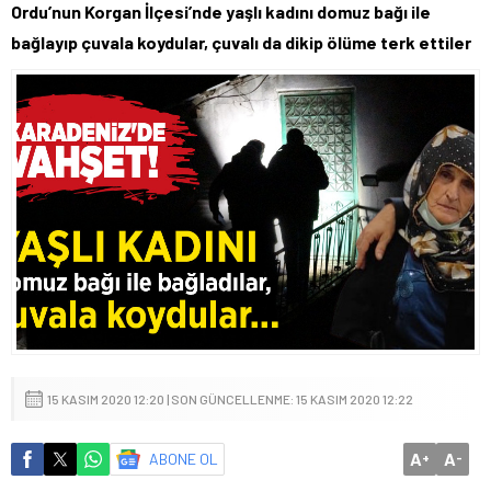
Ordu’nun Korgan İlçesi’nde yaşlı kadını domuz bağı ile
bağlayıp çuvala koydular, çuvalı da dikip ölüme terk ettiler
15 KASIM 2020 12:20 | SON GÜNCELLENME: 15 KASIM 2020 12:22
A
A
ABONE OL
+
-