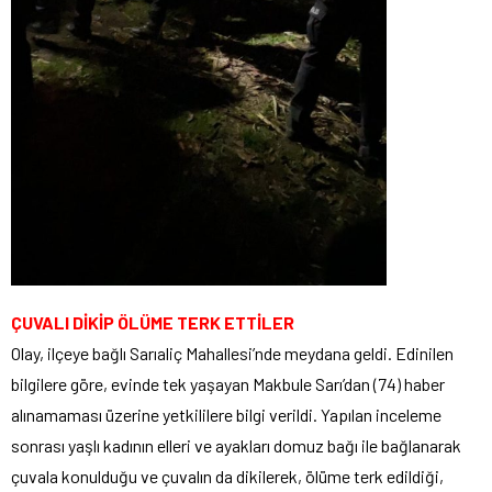
ÇUVALI DİKİP ÖLÜME TERK ETTİLER
Olay, ilçeye bağlı Sarıaliç Mahallesi’nde meydana geldi. Edinilen
bilgilere göre, evinde tek yaşayan Makbule Sarı’dan (74) haber
alınamaması üzerine yetkililere bilgi verildi. Yapılan inceleme
sonrası yaşlı kadının elleri ve ayakları domuz bağı ile bağlanarak
çuvala konulduğu ve çuvalın da dikilerek, ölüme terk edildiği,