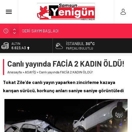
GERİ SAYIM BAŞLADI
SAMSUNSPOR’DA HEDEF 5’İNCİLİK!
İSTANBUL
30°C
BİST
13.785,25
‘BAFRA’YA YATIRIM YAPIN!’
PARÇALI BULUTLU
İŞTE FINDIK FİYATI!
DOLAR
Canlı yayında FACİA 2 KADIN ÖLDÜ!
47,7048
YÖNETİCİ SEÇERKEN YAPILAN EN BÜYÜK HATALAR
Anasayfa
»
ASAYİŞ
»
Canlı yayında FACİA 2 KADIN ÖLDÜ!
EURO
55,0748
Tokat Zile’de canlı yayın yaparken zincirleme kazaya
ALTIN
karışan sürücü, korkunç anları saniye saniye görüntüledi
6.623,43