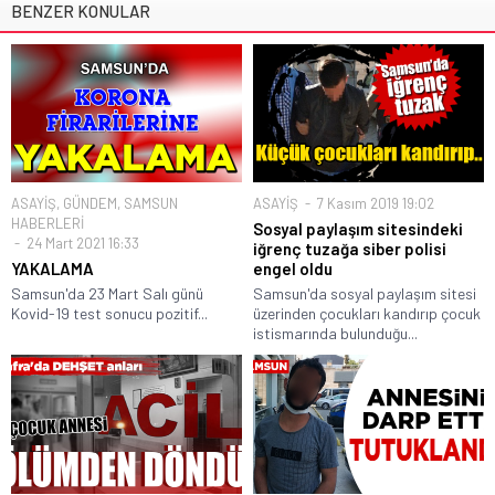
BENZER KONULAR
ASAYİŞ
,
GÜNDEM
,
SAMSUN
ASAYİŞ
7 Kasım 2019 19:02
HABERLERİ
Sosyal paylaşım sitesindeki
24 Mart 2021 16:33
iğrenç tuzağa siber polisi
YAKALAMA
engel oldu
Samsun'da 23 Mart Salı günü
Samsun'da sosyal paylaşım sitesi
Kovid-19 test sonucu pozitif...
üzerinden çocukları kandırıp çocuk
istismarında bulunduğu...