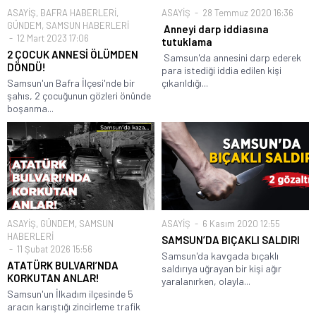
ASAYİŞ
,
BAFRA HABERLERİ
,
ASAYİŞ
28 Temmuz 2020 16:36
GÜNDEM
,
SAMSUN HABERLERİ
Anneyi darp iddiasına
12 Mart 2023 17:06
tutuklama
2 ÇOCUK ANNESİ ÖLÜMDEN
Samsun'da annesini darp ederek
DÖNDÜ!
para istediği iddia edilen kişi
Samsun'un Bafra İlçesi'nde bir
çıkarıldığı...
şahıs, 2 çocuğunun gözleri önünde
boşanma...
ASAYİŞ
,
GÜNDEM
,
SAMSUN
ASAYİŞ
6 Kasım 2020 12:55
HABERLERİ
SAMSUN’DA BIÇAKLI SALDIRI
11 Şubat 2026 15:56
Samsun'da kavgada bıçaklı
ATATÜRK BULVARI’NDA
saldırıya uğrayan bir kişi ağır
KORKUTAN ANLAR!
yaralanırken, olayla...
Samsun'un İlkadım ilçesinde 5
aracın karıştığı zincirleme trafik